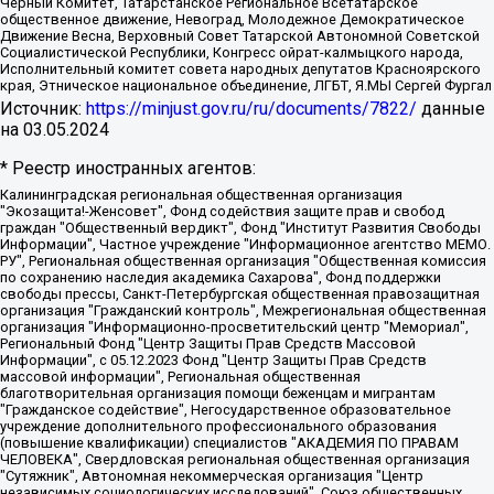
Черный Комитет, Татарстанское Региональное Всетатарское
общественное движение, Невоград, Молодежное Демократическое
Движение Весна, Верховный Совет Татарской Автономной Советской
Социалистической Республики, Конгресс ойрат-калмыцкого народа,
Исполнительный комитет совета народных депутатов Красноярского
края, Этническое национальное объединение, ЛГБТ, Я.МЫ Сергей Фургал
Источник:
https://minjust.gov.ru/ru/documents/7822/
данные
на
03.05.2024
* Реестр иностранных агентов:
Калининградская региональная общественная организация "Экозащита!-Женсовет", Фонд содействия защите прав и свобод граждан "Общественный вердикт", Фонд "Институт Развития Свободы Информации", Частное учреждение "Информационное агентство МЕМО. РУ", Региональная общественная организация "Общественная комиссия по сохранению наследия академика Сахарова", Фонд поддержки свободы прессы, Санкт-Петербургская общественная правозащитная организация "Гражданский контроль", Межрегиональная общественная организация "Информационно-просветительский центр "Мемориал", Региональный Фонд "Центр Защиты Прав Средств Массовой Информации", с 05.12.2023 Фонд "Центр Защиты Прав Средств массовой информации", Региональная общественная благотворительная организация помощи беженцам и мигрантам "Гражданское содействие", Негосударственное образовательное учреждение дополнительного профессионального образования (повышение квалификации) специалистов "АКАДЕМИЯ ПО ПРАВАМ ЧЕЛОВЕКА", Свердловская региональная общественная организация "Сутяжник", Автономная некоммерческая организация "Центр независимых социологических исследований", Союз общественных объединений "Российский исследовательский центр по правам человека", Региональное общественное учреждение научно-информационный центр "МЕМОРИАЛ", Некоммерческая организация "Фонд защиты гласности", Автономная некоммерческая организация "Институт прав человека", Городская общественная организация "Екатеринбургское общество "МЕМОРИАЛ", Городская общественная организация "Рязанское историко-просветительское и правозащитное общество "Мемориал" (Рязанский Мемориал), Челябинский региональный орган общественной самодеятельности – женское общественное объединение "Женщины Евразии", Челябинский региональный орган общественной самодеятельности "Уральская правозащитная группа", Фонд содействия защите здоровья и социальной справедливости имени Андрея Рылькова, Автономная Некоммерческая Организация "Аналитический Центр Юрия Левады", Автономная некоммерческая организация социальной поддержки населения "Проект Апрель", Региональная общественная организация помощи женщинам и детям, находящимся в кризисной ситуации "Информационно-методический центр "Анна", Фонд содействия развитию массовых коммуникаций и правовому просвещению "Так-так-Так", Фонд содействия устойчивому развитию "Серебряная тайга", Свердловский региональный общественный фонд социальных проектов "Новое время", "Idel.Реалии", Кавказ.Реалии, Крым.Реалии, Телеканал Настоящее Время, Татаро-башкирская служба Радио Свобода (Azatliq Radiosi), Радио Свободная Европа/Радио Свобода (PCE/PC), "Сибирь.Реалии", "Фактограф", Благотворительный фонд помощи осужденным и их семьям, Автономная некоммерческая организация "Институт глобализации и социальных движений", Фонд "В защиту прав заключенных", Частное учреждение "Центр поддержки и содействия развитию средств массовой информации", Пензенский региональный общественный благотворительный фонд "Гражданский союз", "Север.Реалии", Некоммерческая организация Фонд "Правовая инициатива", Общество с ограниченной ответственностью "Радио Свободная Европа/Радио Свобода", Чешское информационное агентство "MEDIUM-ORIENT", Красноярская региональная общественная организация "Мы против СПИДа", Камалягин Денис Николаевич, Маркелов Сергей Евгеньевич, Пономарев Лев Александрович, Савицкая Людмила Алексеевна, Автономная некоммерческая организация "Центр по работе с проблемой насилия "НАСИЛИЮ.НЕТ", Межрегиональный профессиональный союз работников здравоохранения "Альянс врачей", Юридическое лицо, зарегистрированное в Латвийской Республике, SIA "Medusa Project" (регистрационный номер 40103797863, дата регистрации 10.06.2014), Некоммерческая организация "Фонд по борьбе с коррупцией", Автономная некоммерческая организация "Институт права и публичной политики", Баданин Роман Сергеевич, Гликин Максим Александрович, Железнова Мария Михайловна, Лукьянова Юлия Сергеевна, Маетная Елизавета Витальевна, Маняхин Петр Борисович, Чуракова Ольга Владимировна, Ярош Юлия Петровна, Юридическое лицо "The Insider SIA", зарегистрированное в Риге, Латвийская Республика (дата регистрации 26.06.2015), являющееся администратором доменного имени интернет-издания "The Insider SIA", https://theins.ru, Постернак Алексей Евгеньевич, Рубин Михаил Аркадьевич, Анин Роман Александрович, Юридическое лицо Istories fonds, зарегистрированное в Латвийской Республике (регистрационный номер 50008295751, дата регистрации 24.02.2020), Великовский Дмитрий Александрович, Долинина Ирина Николаевна, Мароховская Алеся Алексеевна, Шлейнов Роман Юрьевич, Шмагун Олеся Валентиновна, Общество с ограниченной ответственностью "Альтаир 2021", Общество с ограниченной ответственностью "Вега 2021", Общество с ограниченной ответственностью "Главный редактор 2021", Общество с ограниченной ответственностью "Ромашки монолит", Важенков Артем Валерьевич, Ивановская областная общественная организация "Центр гендерных исследований", Гурман Юрий Альбертович, Медиапроект "ОВД-Инфо", Егоров Владимир Владимирович, Жилинский Владимир Александрович, Общество с ограниченной ответственностью "ЗП", Иванова София Юрьевна, Карезина Инна Павловна, Кильтау Екатерина Викторовна, Петров Алексей Викторович, Пискунов Сергей Евгеньевич, Смирнов Сергей Сергеевич, Тихонов Михаил Сергеевич, Общество с ограниченной ответственностью "ЖУРНАЛИСТ-ИНОСТРАННЫЙ АГЕНТ", Арапова Галина Юрьевна, Вольтская Татьяна Анатольевна, Американская компания "Mason G.E.S. Anonymous Foundation" (США), являющаяся владельцем интернет-издания https://mnews.world/, Компания "Stichting Bellingcat", зарегистрированная в Нидерландах (дата регистрации 11.07.2018), Захаров Андрей Вячеславович, Клепиковская Екатерина Дмитриевна, Общество с ограниченной ответственностью "МЕМО", Перл Роман Александрович, Симонов Евгений Алексеевич, Соловьева Елена Анатольевна, Сотников Даниил Владимирович, Сурначева Елизавета Дмитриевна, Автономная некоммерческая организация по защите прав человека и информированию населения "Якутия – Наше Мнение", Общество с ограниченной ответственностью "Москоу диджитал медиа", с 26.01.2023 Общество с ограниченной ответственностью "Чайка Белые сады", Ветошкина Валерия Валерьевна, Заговора Максим Александрович, Межрегиональное общественное движение "Российская ЛГБТ - сеть", Оленичев Максим Владимирович, Павлов Иван Юрьевич, Скворцова Елена Сергеевна, Общество с ограниченной ответственностью "Как бы инагент", Кочетков Игорь Викторович, Общество с ограниченной ответственностью "Честные выборы", Еланчик Олег Александрович, Общество с ограниченной ответственностью "Нобелевский призыв", Гималова Регина Эмилевна, Григорьев Андрей Валерьевич, Григорьева Алина Александровна, Ассоциация по содействию защите прав призывников, альтернативнослужащих и военнослужащих "Правозащитная группа "Гражданин.Армия.Право", Хисамова Регина Фаритовна, Автономная некоммерческая организация по реализации социально-правовых программ "Лилит", Дальневосточное общественное движение "Маяк", Санкт-Петербургская ЛГБТ-инициативная группа "Выход", Инициативная группа ЛГБТ+ "Реверс", Алексеев Андрей Викторович, Бекбулатова Таисия Львовна, Беляев Иван Михайлович, Владыкина Елена Сергеевна, Гельман Марат Александрович, Никульшина Вероника Юрьевна, Толоконникова Надежда Андреевна, Шендерович Виктор Анатольевич, Общество с ограниченной ответственностью "Данное сообщение", Общество с ограниченной ответственностью Издательский дом "Новая глава", Айнбиндер Александра Александровна, Московский комьюнити-центр для ЛГБТ+инициатив, Благотворительный фонд развития филантропии, Deutsche Welle (Германия, Kurt-Schumacher-Strasse 3, 53113 Bonn), Борзунова Мария Михайловна, Воробьев Виктор Викторович, Голубева Анна Львовна, Константинова Алла Михайловна, Малкова Ирина Владимировна, Мурадов Мурад Абдулгалимович, Осетинская Елизавета Николаевна, Понасенков Евгений Николаевич, Ганапольский Матвей Юрьевич, Киселев Евгений Алексеевич, Борухович Ирина Григорьевна, Дремин Иван Тимофеевич, Дубровский Дмитрий Викторович, Красноярская региональная общественная организация поддержки и развития альтернативных образовательных технологий и межкультурных коммуникаций "ИНТЕРРА", Маяковская Екатерина Алексеевна, Фейгин Марк Захарович, Филимонов Андрей Викторович, Дзугкоева Регина Николаевна, Доброхотов Роман Александрович, Дудь Юрий Александрович, Елкин Сергей Владимирович, Кругликов Кирилл Игоревич, Сабунаева Мария Леонидовна, Семенов Алексей Владимирович, Шаинян Карен Багратович, Шульман Екатерина Михайловна, Асафьев Артур Валерьевич, Вахштайн Виктор Семенович, Венедиктов Алексей Алексеевич, Лушникова Екатерина Евгеньевна, Волков Леонид Михайлович, Невзоров Александр Глебович, Пархоменко Сергей Борисович, Сироткин Ярослав Николаевич, Кара-Мурза Владимир Владимирович, Баранова Наталья Владимировна, Гозман Леонид Яковлевич, Кагарлицкий Борис Юльевич, Климарев Михаил Валерьевич, Милов Владимир Станиславович, Автономная некоммерческая организация Краснодарский центр современного искусства "Типография", Моргенштерн Алишер Тагирович, Соболь Любовь Эдуардовна, Общество с ограниченной ответственностью "ЛИЗА НОРМ", Каспаров Гарри Кимович, Ходорковский Михаил Борисович, Общество с ограниченной ответственностью "Апрельские тезисы", Данилович Ирина Брониславовна, Кашин Олег Владимирович, Петров Николай Владимирович, Пивоваров Алексей Владимирович, Соколов Михаил Владимирович, Цветкова Юлия Владимировна, Чичваркин Евгений Александрович, Комитет против пыток/Команда против пыток, Общество с ограниченной ответственностью "Первый научный", Общество с ограниченной ответственностью "Вертолет и ко", Белоцерковская Вероника Борисовна, Кац Максим Евгеньевич, Лазарева Татьяна Юрьевна, Шаведдинов Руслан Табризович, Яшин Илья Валерьевич, Общество с ограниченной ответственностью "Иноагент ААВ", Алешковский Дмитрий Петрович, Альбац Евгения Марковна, Быков Дмитрий Львович, Галямина Юлия Евгеньевна, Лойко Сергей Леонидович, Мартынов Кирилл Константинович, Медведев Сергей Александрович, Крашенинников Федор Геннадиевич, Гордеева Катерина Вл