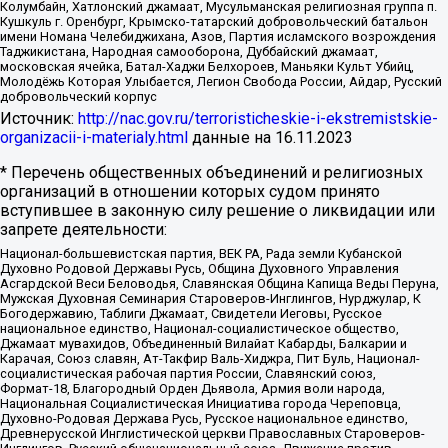
Колумбайн, Хатлонский джамаат, Мусульманская религиозная группа п.
Кушкуль г. Оренбург, Крымско-татарский добровольческий батальон
имени Номана Челебиджихана, Азов, Партия исламского возрождения
Таджикистана, Народная самооборона, Дуббайский джамаат,
московская ячейка, Батал-Хаджи Белхороев, Маньяки Культ Убийц,
Молодёжь Которая Улыбается, Легион Свобода России, Айдар, Русский
добровольческий корпус
Источник:
http://nac.gov.ru/terroristicheskie-i-ekstremistskie-
organizacii-i-materialy.html
данные на
16.11.2023
* Перечень общественных объединений и религиозных
организаций в отношении которых судом принято
вступившее в законную силу решение о ликвидации или
запрете деятельности:
Национал-большевистская партия, ВЕК РА, Рада земли Кубанской
Духовно Родовой Державы Русь, Община Духовного Управления
Асгардской Веси Беловодья, Славянская Община Капища Веды Перуна,
Мужская Духовная Семинария Староверов-Инглингов, Нурджулар, К
Богодержавию, Таблиги Джамаат, Свидетели Иеговы, Русское
национальное единство, Национал-социалистическое общество,
Джамаат мувахидов, Объединенный Вилайат Кабарды, Балкарии и
Карачая, Союз славян, Ат-Такфир Валь-Хиджра, Пит Буль, Национал-
социалистическая рабочая партия России, Славянский союз,
Формат-18, Благородный Орден Дьявола, Армия воли народа,
Национальная Социалистическая Инициатива города Череповца,
Духовно-Родовая Держава Русь, Русское национальное единство,
Древнерусской Инглистической церкви Православных Староверов-