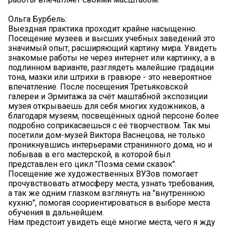
Ольга Бурбель:
Выездная практика проходит крайне насыщенно.
Посещение музеев и высших учебных заведений это
значимый опыт, расширяющий картину мира. Увидеть
знакомые работы не через интернет или картинку, а в
подлинном варианте, разглядеть малейшие градации
тона, мазки или штрихи в гравюре - это невероятное
впечатление. После посещения Третьяковской
галереи и Эрмитажа за счёт маштабной экспозиции
музея открываешь для себя многих художников, а
благодаря музеям, посвещëнных одной персоне более
подробно соприкасаешься с еë творчеством. Так мы
посетили дом-музей Виктора Васнецова, не только
проникнувшись интерьерами странинного дома, но и
побывав в его мастерской, в которой был
представлен его цикл "Поэма семи сказок".
Посещение же художественных ВУЗов помогает
прочувствовать атмосферу места, узнать требования,
а так же одним глазком взглянуть на "внутреннюю
кухню", помогая соориентироваться в выборе места
обучения в дальнейшем.
Нам предстоит увидеть ещё многие места, чего я жду