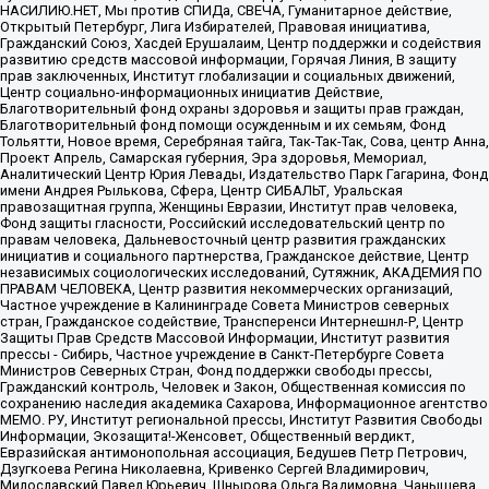
НАСИЛИЮ.НЕТ, Мы против СПИДа, СВЕЧА, Гуманитарное действие,
Открытый Петербург, Лига Избирателей, Правовая инициатива,
Гражданский Союз, Хасдей Ерушалаим, Центр поддержки и содействия
развитию средств массовой информации, Горячая Линия, В защиту
прав заключенных, Институт глобализации и социальных движений,
Центр социально-информационных инициатив Действие,
Благотворительный фонд охраны здоровья и защиты прав граждан,
Благотворительный фонд помощи осужденным и их семьям, Фонд
Тольятти, Новое время, Серебряная тайга, Так-Так-Так, Сова, центр Анна,
Проект Апрель, Самарская губерния, Эра здоровья, Мемориал,
Аналитический Центр Юрия Левады, Издательство Парк Гагарина, Фонд
имени Андрея Рылькова, Сфера, Центр СИБАЛЬТ, Уральская
правозащитная группа, Женщины Евразии, Институт прав человека,
Фонд защиты гласности, Российский исследовательский центр по
правам человека, Дальневосточный центр развития гражданских
инициатив и социального партнерства, Гражданское действие, Центр
независимых социологических исследований, Сутяжник, АКАДЕМИЯ ПО
ПРАВАМ ЧЕЛОВЕКА, Центр развития некоммерческих организаций,
Частное учреждение в Калининграде Совета Министров северных
стран, Гражданское содействие, Трансперенси Интернешнл-Р, Центр
Защиты Прав Средств Массовой Информации, Институт развития
прессы - Сибирь, Частное учреждение в Санкт-Петербурге Совета
Министров Северных Стран, Фонд поддержки свободы прессы,
Гражданский контроль, Человек и Закон, Общественная комиссия по
сохранению наследия академика Сахарова, Информационное агентство
МЕМО. РУ, Институт региональной прессы, Институт Развития Свободы
Информации, Экозащита!-Женсовет, Общественный вердикт,
Евразийская антимонопольная ассоциация, Бедушев Петр Петрович,
Дзугкоева Регина Николаевна, Кривенко Сергей Владимирович,
Милославский Павел Юрьевич, Шнырова Ольга Вадимовна, Чанышева