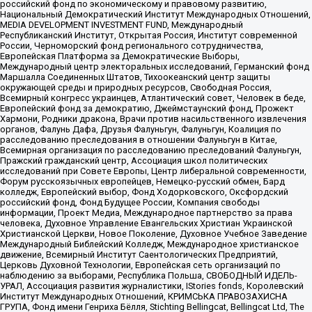
российский фонд по экономическому и правовому развитию,
Национальный Демократический Институт Международных Отношений,
MEDIA DEVELOPMENT INVESTMENT FUND, Международный
Республиканский Институт, Открытая Россия, Институт современной
России, Черноморский фонд регионального сотрудничества,
Европейская Платформа за Демократические Выборы,
Международный центр электоральных исследований, Германский фонд
Маршалла Соединенных Штатов, Тихоокеанский центр защиты
окружающей среды и природных ресурсов, Свободная Россия,
Всемирный конгресс украинцев, Атлантический совет, Человек в беде,
Европейский фонд за демократию, Джеймстаунский фонд, Прожект
Хармони, Родники дракона, Врачи против насильственного извлечения
органов, Фалунь Дафа, Друзья Фалуньгун, Фалуньгун, Коалиция по
расследованию преследования в отношении Фалуньгун в Китае,
Всемирная организация по расследованию преследований Фалуньгун,
Пражский гражданский центр, Ассоциация школ политических
исследований при Совете Европы, Центр либеральной современности,
Форум русскоязычных европейцев, Немецко-русский обмен, Бард
колледж, Европейский выбор, Фонд Ходорковского, Оксфордский
российский фонд, Фонд Будущее России, Компания свободы
информации, Проект Медиа, Международное партнерство за права
человека, Духовное Управление Евангельских Христиан Украинской
Христианской Церкви, Новое Поколение, Духовное Учебное Заведение
Международный Библейский Колледж, Международное христианское
движение, Всемирный Институт Саентологических Предприятий,
Церковь Духовной Технологии, Европейская сеть организаций по
наблюдению за выборами, Республика Польша, СВОБОДНЫЙ ИДЕЛЬ-
УРАЛ, Ассоциация развития журналистики, IStories fonds, Королевский
Институт Международных Отношений, КРИМСЬКА ПРАВОЗАХИСНА
ГРУПА, Фонд имени Генриха Бёлля, Stichting Bellingcat, Bellingcat Ltd, The