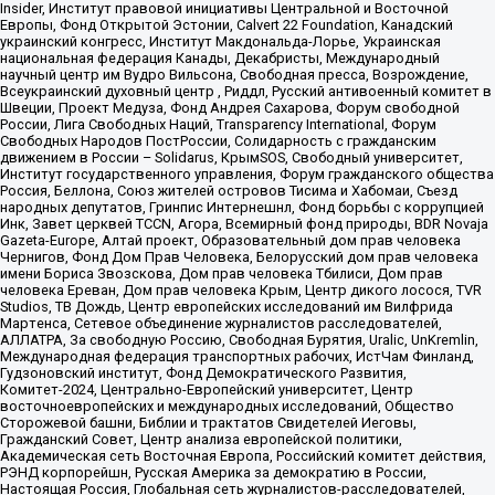
Insider, Институт правовой инициативы Центральной и Восточной
Европы, Фонд Открытой Эстонии, Calvert 22 Foundation, Канадский
украинский конгресс, Институт Макдональда-Лорье, Украинская
национальная федерация Канады, Декабристы, Международный
научный центр им Вудро Вильсона, Свободная пресса, Возрождение,
Всеукраинский духовный центр , Риддл, Русский антивоенный комитет в
Швеции, Проект Медуза, Фонд Андрея Сахарова, Форум свободной
России, Лига Свободных Наций, Transparеncy International, Форум
Свободных Народов ПостРоссии, Солидарность с гражданским
движением в России – Solidarus, КрымSOS, Свободный университет,
Институт государственного управления, Форум гражданского общества
Россия, Беллона, Союз жителей островов Тисима и Хабомаи, Съезд
народных депутатов, Гринпис Интернешнл, Фонд борьбы с коррупцией
Инк, Завет церквей TCCN, Агора, Всемирный фонд природы, BDR Novaja
Gazeta-Europe, Алтай проект, Образовательный дом прав человека
Чернигов, Фонд Дом Прав Человека, Белорусский дом прав человека
имени Бориса Звозскова, Дом прав человека Тбилиси, Дом прав
человека Ереван, Дом прав человека Крым, Центр дикого лосося, TVR
Studios, ТВ Дождь, Центр европейских исследований им Вилфрида
Мартенса, Сетевое объединение журналистов расследователей,
АЛЛАТРА, За свободную Россию, Свободная Бурятия, Uralic, UnKremlin,
Международная федерация транспортных рабочих, ИстЧам Финланд,
Гудзоновский институт, Фонд Демократического Развития,
Комитет-2024, Центрально-Европейский университет, Центр
восточноевропейских и международных исследований, Общество
Сторожевой башни, Библии и трактатов Свидетелей Иеговы,
Гражданский Совет, Центр анализа европейской политики,
Академическая сеть Восточная Европа, Российский комитет действия,
РЭНД корпорейшн, Русская Америка за демократию в России,
Настоящая Россия, Глобальная сеть журналистов-расследователей,