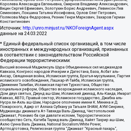
Королева Александра Евгеньевна, Смирнов Владимир Александрович,
Вицин Сергей Ефимович, Золотухин Борис Андреевич, Левинсон Лев
Семенович, Локшина Татьяна Иосифовна, Орлов Олег Петрович,
Полякова Мара Федоровна, Резник Генри Маркович, Захаров Герман
Константинович
Источник:
http://unro.minjust.ru/NKOForeignAgent.aspx
данные на
24.03.2022
* Единый федеральный список организаций, в том числе
иностранных и международных организаций, признанных
в соответствии с законодательством Российской
Федерации террористическими:
Высший военный Маджлисуль Шура Объединенных сил моджахедов
Кавказа, Конгресс народов Ичкерии и Дагестана, База, Асбат аль-
Ансар, Священная война, Исламская группа, Братья-мусульмане, Партия
исламского освобождения, Лашкар-И-Тайба, Исламская группа,
Движение Талибан, Исламская партия Туркестана, Общество
социальных реформ, Общество возрождения исламского наследия,
Дом двух святых, Джунд аш-Шам, Исламский джихад, Аль-Каида, Имарат
Кавказ, АБТО, Правый сектор, Исламское государство, Джабха аль-
Нусра ли-Ахль аш-Шам, Народное ополчение имени К. Минина и Д.
Пожарского, Аджр от Аллаха Субхану уа Тагьаля SHAM, АУМ Синрике,
Муджахеды джамаата Ат-Тавхида Валь-Джихад, Чистопольский
Джамаат, Рохнамо ба суи давлати исломи, Террористическое
сообщество Сеть, Катиба Таухид валь-Джихад, Хайят Тахрир аш-Шам,
Ахлю Сунна Валь Джамаа, National Socialism/White Power,
Артподготовка, Религиозная группа “Джамаат “Красный пахарь”,