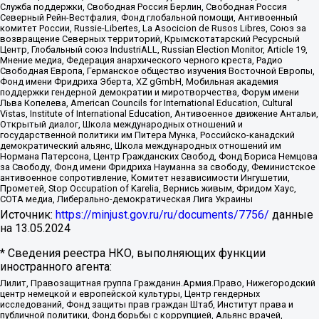
Служба поддержки, Свободная Россия Берлин, Свободная Россия
Северный Рейн-Вестфалия, Фонд глобальной помощи, Антивоенный
комитет России, Russie-Libertes, La Asocicion de Rusos Libres, Союз за
возвращение Северных территорий, Крымскотатарский Ресурсный
Центр, Глобальный союз IndustriALL, Russian Election Monitor, Article 19,
Мнение медиа, Федерация анархического черного креста, Радио
Свободная Европа, Германское общество изучения Восточной Европы,
Фонд имени Фридриха Эберта, XZ gGmbH, Мобильная академия
поддержки гендерной демократии и миротворчества, Форум имени
Льва Копелева, American Councils for International Education, Cultural
Vistas, Institute of International Education, Антивоенное движение Антальи,
Открытый диалог, Школа международных отношений и
государственной политики им Питера Мунка, Российско-канадский
демократический альянс, Школа международных отношений им
Нормана Патерсона, Центр Гражданских Свобод, Фонд Бориса Немцова
за Свободу, Фонд имени Фридриха Науманна за свободу, Феминистское
антивоенное сопротивление, Комитет независимости Ингушетии,
Прометей, Stop Occupation of Karelia, Вернись живым, Фридом Хаус,
СОТА медиа, Либерально-демократическая Лига Украины
Источник:
https://minjust.gov.ru/ru/documents/7756/
данные
на
13.05.2024
* Сведения реестра НКО, выполняющих функции
иностранного агента:
Лилит, Правозащитная группа Гражданин.Армия.Право, Нижегородский
центр немецкой и европейской культуры, Центр гендерных
исследований, Фонд защиты прав граждан Штаб, Институт права и
публичной политики, Фонд борьбы с коррупцией, Альянс врачей,