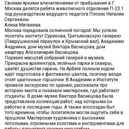
Своими яркими впечатлениями от пребывания в Г.
Москва делятся ребята живописного отделения П-23.1
под руководством ведущего педагога Плохих Наталии
Сергеевны.
Алина Матвеева:
Москва порадовала солнечной погодой. Мы успели
посетить институт Сурикова, Третьяковскую галерею
(Лаврушинский переулок и Крымский вал), Академию
Андрияки, дом музей Виктора Васнецова, дом
квартиру Аполлинария Васнецова.
Поразил масштаб собраний галерей и музеев.
Прекрасна архитектура, зелёные парки и скверы,
цветёт душистая сирень. На Арбате полным ходом
идёт подготовка к фестивалю цветов, поэтому везде
стоят цветочные горшочки. В Академии и Институте
провели экскурсию по зданию, рассказали про
историю места и показали мастерские, где работают
студенты. В доме-музее Виктора Васнецова была
представлена коллекция работ, над которыми он
работал в последние годы. А также воссоздан быт
того времени, чтобы посетители могли ощутить себя в
прошлом. Мастерская художника с высокими
потолками, огромными холстами и инструментами для
работы впечатляет своими масштабом.