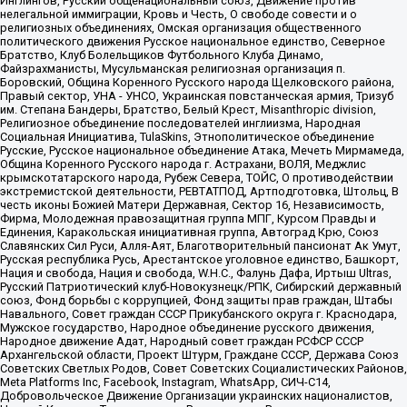
Инглингов, Русский общенациональный союз, Движение против
нелегальной иммиграции, Кровь и Честь, О свободе совести и о
религиозных объединениях, Омская организация общественного
политического движения Русское национальное единство, Северное
Братство, Клуб Болельщиков Футбольного Клуба Динамо,
Файзрахманисты, Мусульманская религиозная организация п.
Боровский, Община Коренного Русского народа Щелковского района,
Правый сектор, УНА - УНСО, Украинская повстанческая армия, Тризуб
им. Степана Бандеры, Братство, Белый Крест, Misanthropic division,
Религиозное объединение последователей инглиизма, Народная
Социальная Инициатива, TulaSkins, Этнополитическое объединение
Русские, Русское национальное объединение Атака, Мечеть Мирмамеда,
Община Коренного Русского народа г. Астрахани, ВОЛЯ, Меджлис
крымскотатарского народа, Рубеж Севера, ТОЙС, О противодействии
экстремистской деятельности, РЕВТАТПОД, Артподготовка, Штольц, В
честь иконы Божией Матери Державная, Сектор 16, Независимость,
Фирма, Молодежная правозащитная группа МПГ, Курсом Правды и
Единения, Каракольская инициативная группа, Автоград Крю, Союз
Славянских Сил Руси, Алля-Аят, Благотворительный пансионат Ак Умут,
Русская республика Русь, Арестантское уголовное единство, Башкорт,
Нация и свобода, Нация и свобода, W.H.С., Фалунь Дафа, Иртыш Ultras,
Русский Патриотический клуб-Новокузнецк/РПК, Сибирский державный
союз, Фонд борьбы с коррупцией, Фонд защиты прав граждан, Штабы
Навального, Совет граждан СССР Прикубанского округа г. Краснодара,
Мужское государство, Народное объединение русского движения,
Народное движение Адат, Народный совет граждан РСФСР СССР
Архангельской области, Проект Штурм, Граждане СССР, Держава Союз
Советских Светлых Родов, Совет Советских Социалистических Районов,
Meta Platforms Inc, Facebook, Instagram, WhatsApp, СИЧ-С14,
Добровольческое Движение Организации украинских националистов,