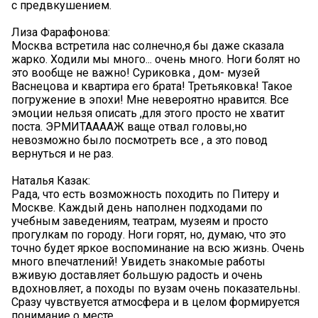
с предвкушением.
Лиза Фарафонова:
Москва встретила нас солнечно,я бы даже сказала
жарко. Ходили мы много... очень много. Ноги болят но
это вообще не важно! Суриковка , дом- музей
Васнецова и квартира его брата! Третьяковка! Такое
погружение в эпохи! Мне невероятно нравится. Все
эмоции нельзя описать ,для этого просто не хватит
поста. ЭРМИТААААЖ ваще отвал головы,но
невозможно было посмотреть все , а это повод
вернуться и не раз.
Наталья Казак:
Рада, что есть возможность походить по Питеру и
Москве. Каждый день наполнен подходами по
учебным заведениям, театрам, музеям и просто
прогулкам по городу. Ноги горят, но, думаю, что это
точно будет яркое воспоминание на всю жизнь. Очень
много впечатлений! Увидеть знакомые работы
вживую доставляет большую радость и очень
вдохновляет, а походы по вузам очень показательны.
Сразу чувствуется атмосфера и в целом формируется
понимание о месте.