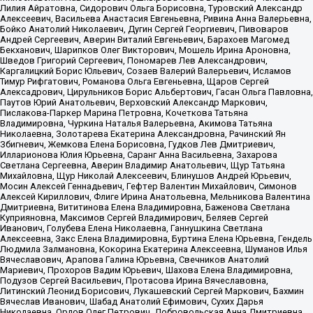
Лилия Айратовна, Сидорович Ольга Борисовна, Туровский Александр
Алексеевич, Васильева Анастасия Евгеньевна, Ривина Анна Валерьевна,
Бойко Анатолий Николаевич, Дугин Сергей Георгиевич, Пивоваров
Андрей Сергеевич, Аверин Виталий Евгеньевич, Барахоев Магомед
Бекханович, Шарипков Олег Викторович, Мошель Ирина Ароновна,
Шведов Григорий Сергеевич, Пономарев Лев Александрович,
Каргалицкий Борис Юльевич, Созаев Валерий Валерьевич, Исламов
Тимур Рифгатович, Романова Ольга Евгеньевна, Щаров Сергей
Алексадрович, Цирульников Борис Альбертович, Гасан Ольга Павловна,
Паутов Юрий Анатольевич, Верховский Александр Маркович,
Пислакова-Паркер Марина Петровна, Кочеткова Татьяна
Владимировна, Чуркина Наталья Валерьевна, Акимова Татьяна
Николаевна, Золотарева Екатерина Александровна, Рачинский Ян
Збигневич, Жемкова Елена Борисовна, Гудков Лев Дмитриевич,
Илларионова Юлия Юрьевна, Саранг Анна Васильевна, Захарова
Светлана Сергеевна, Аверин Владимир Анатольевич, Щур Татьяна
Михайловна, Щур Николай Алексеевич, Блинушов Андрей Юрьевич,
Мосин Алексей Геннадьевич, Гефтер Валентин Михайлович, Симонов
Алексей Кириллович, Флиге Ирина Анатольевна, Мельникова Валентина
Дмитриевна, Вититинова Елена Владимировна, Баженова Светлана
Куприяновна, Максимов Сергей Владимирович, Беляев Сергей
Иванович, Голубева Елена Николаевна, Ганнушкина Светлана
Алексеевна, Закс Елена Владимировна, Буртина Елена Юрьевна, Гендель
Людмила Залмановна, Кокорина Екатерина Алексеевна, Шуманов Илья
Вячеславович, Арапова Галина Юрьевна, Свечников Анатолий
Мариевич, Прохоров Вадим Юрьевич, Шахова Елена Владимировна,
Подузов Сергей Васильевич, Протасова Ирина Вячеславовна,
Литинский Леонид Борисович, Лукашевский Сергей Маркович, Бахмин
Вячеслав Иванович, Шабад Анатолий Ефимович, Сухих Дарья
Николаевна, Орлов Олег Петрович, Добровольская Анна Дмитриевна,