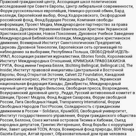
Пражский гражданский центр, Ассоциация школ политических
исследований при Совете Европы, Центр либеральной современности,
Форум русскоязычных европейцев, Немецко-русский обмен, Бард
колледж, Европейский выбор, Фонд Ходорковского, Оксфордский
российский фонд, Фонд Будущее России, Компания свободы
информации, Проект Медиа, Международное партнерство за права
человека, Духовное Управление Евангельских Христиан Украинской
Христианской Церкви, Новое Поколение, Духовное Учебное Заведение
Международный Библейский Колледж, Международное христианское
движение, Всемирный Институт Саентологических Предприятий,
Церковь Духовной Технологии, Европейская сеть организаций по
наблюдению за выборами, Республика Польша, СВОБОДНЫЙ ИДЕЛЬ-
УРАЛ, Ассоциация развития журналистики, IStories fonds, Королевский
Институт Международных Отношений, КРИМСЬКА ПРАВОЗАХИСНА
ГРУПА, Фонд имени Генриха Бёлля, Stichting Bellingcat, Bellingcat Ltd, The
Insider, Институт правовой инициативы Центральной и Восточной
Европы, Фонд Открытой Эстонии, Calvert 22 Foundation, Канадский
украинский конгресс, Институт Макдональда-Лорье, Украинская
национальная федерация Канады, Декабристы, Международный
научный центр им Вудро Вильсона, Свободная пресса, Возрождение,
Всеукраинский духовный центр , Риддл, Русский антивоенный комитет в
Швеции, Проект Медуза, Фонд Андрея Сахарова, Форум свободной
России, Лига Свободных Наций, Transparеncy International, Форум
Свободных Народов ПостРоссии, Солидарность с гражданским
движением в России – Solidarus, КрымSOS, Свободный университет,
Институт государственного управления, Форум гражданского общества
Россия, Беллона, Союз жителей островов Тисима и Хабомаи, Съезд
народных депутатов, Гринпис Интернешнл, Фонд борьбы с коррупцией
Инк, Завет церквей TCCN, Агора, Всемирный фонд природы, BDR Novaja
Gazeta-Europe, Алтай проект, Образовательный дом прав человека