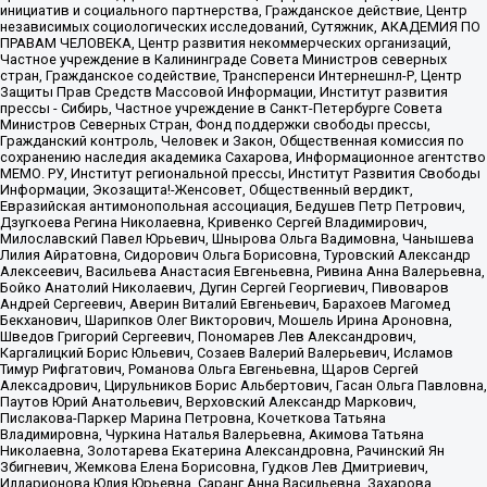
инициатив и социального партнерства, Гражданское действие, Центр
независимых социологических исследований, Сутяжник, АКАДЕМИЯ ПО
ПРАВАМ ЧЕЛОВЕКА, Центр развития некоммерческих организаций,
Частное учреждение в Калининграде Совета Министров северных
стран, Гражданское содействие, Трансперенси Интернешнл-Р, Центр
Защиты Прав Средств Массовой Информации, Институт развития
прессы - Сибирь, Частное учреждение в Санкт-Петербурге Совета
Министров Северных Стран, Фонд поддержки свободы прессы,
Гражданский контроль, Человек и Закон, Общественная комиссия по
сохранению наследия академика Сахарова, Информационное агентство
МЕМО. РУ, Институт региональной прессы, Институт Развития Свободы
Информации, Экозащита!-Женсовет, Общественный вердикт,
Евразийская антимонопольная ассоциация, Бедушев Петр Петрович,
Дзугкоева Регина Николаевна, Кривенко Сергей Владимирович,
Милославский Павел Юрьевич, Шнырова Ольга Вадимовна, Чанышева
Лилия Айратовна, Сидорович Ольга Борисовна, Туровский Александр
Алексеевич, Васильева Анастасия Евгеньевна, Ривина Анна Валерьевна,
Бойко Анатолий Николаевич, Дугин Сергей Георгиевич, Пивоваров
Андрей Сергеевич, Аверин Виталий Евгеньевич, Барахоев Магомед
Бекханович, Шарипков Олег Викторович, Мошель Ирина Ароновна,
Шведов Григорий Сергеевич, Пономарев Лев Александрович,
Каргалицкий Борис Юльевич, Созаев Валерий Валерьевич, Исламов
Тимур Рифгатович, Романова Ольга Евгеньевна, Щаров Сергей
Алексадрович, Цирульников Борис Альбертович, Гасан Ольга Павловна,
Паутов Юрий Анатольевич, Верховский Александр Маркович,
Пислакова-Паркер Марина Петровна, Кочеткова Татьяна
Владимировна, Чуркина Наталья Валерьевна, Акимова Татьяна
Николаевна, Золотарева Екатерина Александровна, Рачинский Ян
Збигневич, Жемкова Елена Борисовна, Гудков Лев Дмитриевич,
Илларионова Юлия Юрьевна, Саранг Анна Васильевна, Захарова