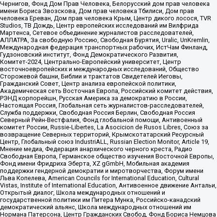
Чернигов, Фонд Дом Прав Человека, Белорусский дом прав человека
имени Бориса Звозскова, Дом прав человека Тбилиси, Дом прав
человека Ереван, Дом прав человека Крым, Центр дикого лосося, TVR
Studios, ТВ Дождь, Центр европейских исследований им Вилфрида
Мартенса, Сетевое объединение журналистов расследователей,
АЛЛАТРА, За свободную Россию, Свободная Бурятия, Uralic, UnKremlin,
Международная федерация транспортных рабочих, ИстЧам Финланд,
Гудзоновский институт, Фонд Демократического Развития,
Комитет-2024, Центрально-Европейский университет, Центр
восточноевропейских и международных исследований, Общество
Сторожевой башни, Библии и трактатов Свидетелей Иеговы,
Гражданский Совет, Центр анализа европейской политики,
Академическая сеть Восточная Европа, Российский комитет действия,
РЭНД корпорейшн, Русская Америка за демократию в России,
Настоящая Россия, Глобальная сеть журналистов-расследователей,
Служба поддержки, Свободная Россия Берлин, Свободная Россия
Северный Рейн-Вестфалия, Фонд глобальной помощи, Антивоенный
комитет России, Russie-Libertes, La Asocicion de Rusos Libres, Союз за
возвращение Северных территорий, Крымскотатарский Ресурсный
Центр, Глобальный союз IndustriALL, Russian Election Monitor, Article 19,
Мнение медиа, Федерация анархического черного креста, Радио
Свободная Европа, Германское общество изучения Восточной Европы,
Фонд имени Фридриха Эберта, XZ gGmbH, Мобильная академия
поддержки гендерной демократии и миротворчества, Форум имени
Льва Копелева, American Councils for International Education, Cultural
Vistas, Institute of International Education, Антивоенное движение Антальи,
Открытый диалог, Школа международных отношений и
государственной политики им Питера Мунка, Российско-канадский
демократический альянс, Школа международных отношений им
Нормана Патерсона, Центр Гражданских Свобод, Фонд Бориса Немцова