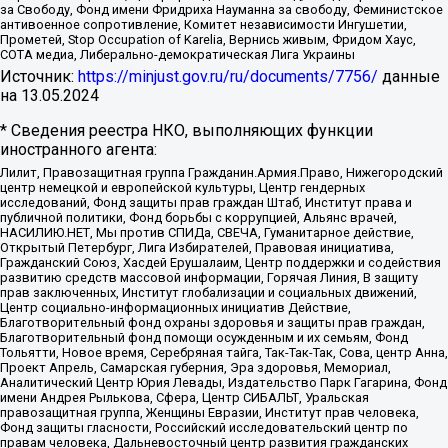
за Свободу, Фонд имени Фридриха Науманна за свободу, Феминистское
антивоенное сопротивление, Комитет независимости Ингушетии,
Прометей, Stop Occupation of Karelia, Вернись живым, Фридом Хаус,
СОТА медиа, Либерально-демократическая Лига Украины
Источник:
https://minjust.gov.ru/ru/documents/7756/
данные
на
13.05.2024
* Сведения реестра НКО, выполняющих функции
иностранного агента:
Лилит, Правозащитная группа Гражданин.Армия.Право, Нижегородский
центр немецкой и европейской культуры, Центр гендерных
исследований, Фонд защиты прав граждан Штаб, Институт права и
публичной политики, Фонд борьбы с коррупцией, Альянс врачей,
НАСИЛИЮ.НЕТ, Мы против СПИДа, СВЕЧА, Гуманитарное действие,
Открытый Петербург, Лига Избирателей, Правовая инициатива,
Гражданский Союз, Хасдей Ерушалаим, Центр поддержки и содействия
развитию средств массовой информации, Горячая Линия, В защиту
прав заключенных, Институт глобализации и социальных движений,
Центр социально-информационных инициатив Действие,
Благотворительный фонд охраны здоровья и защиты прав граждан,
Благотворительный фонд помощи осужденным и их семьям, Фонд
Тольятти, Новое время, Серебряная тайга, Так-Так-Так, Сова, центр Анна,
Проект Апрель, Самарская губерния, Эра здоровья, Мемориал,
Аналитический Центр Юрия Левады, Издательство Парк Гагарина, Фонд
имени Андрея Рылькова, Сфера, Центр СИБАЛЬТ, Уральская
правозащитная группа, Женщины Евразии, Институт прав человека,
Фонд защиты гласности, Российский исследовательский центр по
правам человека, Дальневосточный центр развития гражданских