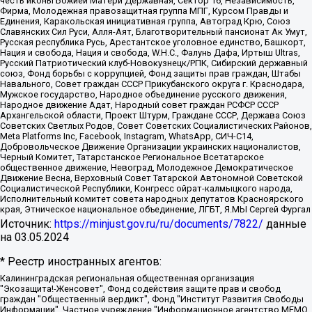
честь иконы Божией Матери Державная, Сектор 16, Независимость,
Фирма, Молодежная правозащитная группа МПГ, Курсом Правды и
Единения, Каракольская инициативная группа, Автоград Крю, Союз
Славянских Сил Руси, Алля-Аят, Благотворительный пансионат Ак Умут,
Русская республика Русь, Арестантское уголовное единство, Башкорт,
Нация и свобода, Нация и свобода, W.H.С., Фалунь Дафа, Иртыш Ultras,
Русский Патриотический клуб-Новокузнецк/РПК, Сибирский державный
союз, Фонд борьбы с коррупцией, Фонд защиты прав граждан, Штабы
Навального, Совет граждан СССР Прикубанского округа г. Краснодара,
Мужское государство, Народное объединение русского движения,
Народное движение Адат, Народный совет граждан РСФСР СССР
Архангельской области, Проект Штурм, Граждане СССР, Держава Союз
Советских Светлых Родов, Совет Советских Социалистических Районов,
Meta Platforms Inc, Facebook, Instagram, WhatsApp, СИЧ-С14,
Добровольческое Движение Организации украинских националистов,
Черный Комитет, Татарстанское Региональное Всетатарское
общественное движение, Невоград, Молодежное Демократическое
Движение Весна, Верховный Совет Татарской Автономной Советской
Социалистической Республики, Конгресс ойрат-калмыцкого народа,
Исполнительный комитет совета народных депутатов Красноярского
края, Этническое национальное объединение, ЛГБТ, Я.МЫ Сергей Фургал
Источник:
https://minjust.gov.ru/ru/documents/7822/
данные
на
03.05.2024
* Реестр иностранных агентов:
Калининградская региональная общественная организация "Экозащита!-Женсовет", Фонд содействия защите прав и свобод граждан "Общественный вердикт", Фонд "Институт Развития Свободы Информации", Частное учреждение "Информационное агентство МЕМО. РУ", Региональная общественная организация "Общественная комиссия по сохранению наследия академика Сахарова", Фонд поддержки свободы прессы, Санкт-Петербургская общественная правозащитная организация "Гражданский контроль", Межрегиональная общественная организация "Информационно-просветительский центр "Мемориал", Региональный Фонд "Центр Защиты Прав Средств Массовой Информации", с 05.12.2023 Фонд "Центр Защиты Прав Средств массовой информации", Региональная общественная благотворительная организация помощи беженцам и мигрантам "Гражданское содействие", Негосударственное образовательное учреждение дополнительного профессионального образования (повышение квалификации) специалистов "АКАДЕМИЯ ПО ПРАВАМ ЧЕЛОВЕКА", Свердловская региональная общественная организация "Сутяжник", Автономная некоммерческая организация "Центр независимых социологических исследований", Союз общественных объединений "Российский исследовательский центр по правам человека", Региональное общественное учреждение научно-информационный центр "МЕМОРИАЛ", Некоммерческая организация "Фонд защиты гласности", Автономная некоммерческая организация "Институт прав человека", Городская общественная организация "Екатеринбургское общество "МЕМОРИАЛ", Городская общественная организация "Рязанское историко-просветительское и правозащитное общество "Мемориал" (Рязанский Мемориал), Челябинский региональный орган общественной самодеятельности – женское общественное объединение "Женщины Евразии", Челябинский региональный орган общественной самодеятельности "Уральская правозащитная группа", Фонд содействия защите здоровья и социальной справедливости имени Андрея Рылькова, Автономная Некоммерческая Организация "Аналитический Центр Юрия Левады", Автономная некоммерческая организация социальной поддержки населения "Проект Апрель", Региональная общественная организация помощи женщинам и детям, находящимся в кризисной ситуации "Информационно-методический центр "Анна", Фонд содействия развитию массовых коммуникаций и правовому просвещению "Так-так-Так", Фонд содействия устойчивому развитию "Серебряная тайга", Свердловский региональный общественный фонд социальных проектов "Новое время", "Idel.Реалии", Кавказ.Реалии, Крым.Реалии, Телеканал Настоящее Время, Татаро-башкирская служба Радио Свобода (Azatliq Radiosi), Радио Свободная Европа/Радио Свобода (PCE/PC), "Сибирь.Реалии", "Фактограф", Благотворительный фонд помощи осужденным и их семьям, Автономная некоммерческая организация "Институт глобализации и социальных движений", Фонд "В защиту прав заключенных", Частное учреждение "Центр поддержки и содействия развитию средств массовой информации", Пензенский региональный общественный благотворительный фонд "Гражданский союз", "Север.Реалии", Некоммерческая организация Фонд "Правовая инициатива", Общество с ограниченной ответственностью "Радио Свободная Европа/Радио Свобода", Чешское информационное агентство "MEDIUM-ORIENT", Красноярская региональная общественная организация "Мы против СПИДа", Камалягин Денис Николаевич, Маркелов Сергей Евгеньевич, Пономарев Лев Александрович, Савицкая Людмила Алексеевна, Автономная некоммерческая организация "Центр по работе с проблемой насилия "НАСИЛИЮ.НЕТ", Межрегиональный профессиональный союз работников здравоохранения "Альянс врачей", Юридическое лицо, зарегистрированное в Латвийской Республике, SIA "Medusa Project" (регистрационный номер 40103797863, дата регистрации 10.06.2014), Некоммерческая организация "Фонд по борьбе с коррупцией", Автономная некоммерческая организация "Институт права и публичной политики", Баданин Роман Сергеевич, Гликин Максим Александрович, Железнова Мария Михайловна, Лукьянова Юлия Сергеевна, Маетная Елизавета Витальевна, Маняхин Петр Борисович, Чуракова Ольга Владимировна, Ярош Юлия Петровна, Юридическое лицо "The Insider SIA", зарегистрированное в Риге, Латвийская Республика (дата регистрации 26.06.2015), являющееся администратором доменного имени интернет-издания "The Insider SIA", https://theins.ru, Постернак Алексей Евгеньевич, Рубин Михаил Аркадьевич, Анин Роман Александрович, Юридическое лицо Istories fonds, зарегистрированное в Латвийской Республике (регистрационный номер 50008295751, дата регистрации 24.02.2020), Великовский Дмитрий Александрович, Долинина Ирина Николаевна, Мароховская Алеся Алексеевна, Шлейнов Роман Юрьевич, Шмагун Олеся Валентиновна, Общество с ограниченной ответственностью "Альтаир 2021", Общество с ограниченной ответственностью "Вега 2021", Общество с ограниченной ответственностью "Главный редактор 2021", Общество с ограниченной ответственностью "Ромашки монолит", Важенков Артем Валерьевич, Ивановская областная общественная организация "Центр гендерных исследований", Гурман Юрий Альбертович, Медиапроект "ОВД-Инфо", Егоров Владимир Владимирович, Жилинский Владимир Александрович, Общество с ограниченной ответственностью "ЗП", Иванова София Юрьевна, Карезина Инна Павловна, Кильтау Екатерина Викторовна, Петров Алексей Викторович, Пискунов Сергей Евгеньевич, Смирнов Сергей Сергеевич, Тихонов Михаил Сергеевич, Общество с ограниченной ответственностью "ЖУРНАЛИСТ-ИНОСТРАННЫЙ АГЕНТ", Арапова Галина Юрьевна, Вольтская Татьяна Анатольевна, Американская компания "Mason G.E.S. Anonymous Foundation" (США), являющаяся владельцем интернет-издания https://mnews.world/, Компания "Stichting Bellingcat", зарегистрированная в Нидерландах (дата регистрации 11.07.2018), Захаров Андрей Вячеславович, Клепиковская Екатерина Дмитриевна, Общество с ограниченной ответственностью "МЕМО", Перл Роман Александрович, Симонов Евгений Алексеевич, Соловьева Елена Анатольевна, Сотников Даниил Владимирович, Сурначева Елизавета Дмитриевна, Автономная некоммерческая организация по защите прав человека и информированию населения "Якутия – Наше Мнение", Общество с ограниченной ответственностью "Москоу диджитал медиа", с 26.01.2023 Общество с ограниченной ответственностью "Чайка Белые сады", Ветошкина Валерия Валерьевна, Заговора Максим Александрович, Межрегиональное общественное движение "Российская ЛГБТ - сеть", Оленичев Максим Владимирович, Павлов Иван Юрьевич, Скворцова Елена Сергеевна, Общество с ограниченной ответственностью "Как бы инагент", Кочетков Игорь Викторович, Общество с ограниченной ответственностью "Честные выборы", Еланчик Олег Александрович, Общество с ограниченной ответственностью "Нобелевский призыв", Гималова Регина Эмилевна, Григорьев Андрей Валерьевич, Григорьева Алина Александровна, Ассоциация по содействию защите прав призывников, альтернативнослужащих и военнослужащих "Правозащитная группа "Гражданин.Армия.Право", Хисамова Регина Фаритовна, Автономная некоммерческая организация по реализации социально-правовых программ "Лилит", Дальневосточное общественное движение "Маяк", Санкт-Петербургская ЛГБТ-инициативная группа "Выход", Инициативная группа ЛГБТ+ "Реверс", Алексеев Андрей Викторович, Бекбулатова Таисия Львовна, Беляев Иван Михайлович, Владыкина Елена Сергеевна, Гельман Марат Александрович, Никульшина Вероника Юрьевна, Толоконникова Надежда Андреевна, Шендерович Виктор Анатольевич, Общество с ограниченной ответственностью "Данное сообщение", Общество с ограниченной ответственностью Издательский дом "Новая глава", Айнбиндер Александра Александровна, Московский комьюнити-центр для ЛГБТ+инициатив, Благотворительный фонд развития филантропии, Deutsche Welle (Германия, Kurt-Schumacher-Strasse 3, 53113 Bonn), Борзунова Мария Михайловна, Воробьев Виктор Викторович, Голубева Анна Львовна, Константинова Алла Михайловна, Малкова Ирина Владимировна, Мурадов Мурад Абдулгалимович, Осетинская Елизавета Николаевна, Понасенков Евгений Николаевич, Ганапольский Матвей Юрьевич, Киселев Евгений Алексеевич, Борухович Ирина Григорьевна, Дремин Иван Тимофеевич, Дубровский Дмитрий Викторович, Красноярская региональная общественная организация поддержки и развития альтернативных образовательных технологий и межкультурных коммуникаций "ИНТЕРРА", Маяковская Екатерина Алексеевна, Фейгин Марк Захарович, Филимонов Андрей Викторович, Дзугкоева Регина Николаевна, Доброхотов Роман Александрович, Дудь Юрий Александрович, Елкин Сергей Владимирович, Кругликов Кирилл Игоревич, Сабунаева Мария Леонидовна, Семенов Алексей Владимирович, Шаинян Карен Багратович, Шульман Екатерина Михайловна, Асафьев Артур Валерьевич, Вахштайн Виктор Семенович, Венедиктов Алексей Алексеевич, Лушникова Екатерина Евгеньевна, Волков Леонид Михайлович, Невзоров Александр Глебович, Пархоменко Сергей Борисович, Сироткин Ярослав Николаевич, Кара-Мурза Владимир Владимирович, Баранова Наталья Владимировна, Гозман Леонид Яковлевич, Кагарлицкий Борис Юльевич, Климарев Михаил Валерьевич, Милов Владимир Станиславович, Автономная некоммерческая организация Краснодарский центр современного искусства "Типография", Моргенштерн Алишер Тагирович, Соболь Любовь Эдуардовна, Общество с ограниченной ответственностью "ЛИЗА НОРМ", Каспаров Гарри Кимович, Ходорковский Михаил Борисович, Общество с ограниченной ответственностью "Апрельские тезисы", Данилович Ирина Брониславовна, Кашин Олег Владимирович, Петров Николай Владимирович, Пивоваров Алексей Владимирович, Соколов Михаил Владимирович, Цветкова Юлия Владимировна, Чичваркин Евгений Александрович, Комитет против пыток/Команда против пыток, Общество с ограниченной ответственностью "Первый научный", Общество с ограниченной ответственностью "Вертолет и ко", Белоцерковская Вероника Борисовна, Кац Максим Евгеньевич, Лазарева Татьяна Юрьевна, Шаведдинов Руслан Табризович, Яшин Илья Валерьевич, Общество с ограниченной ответственностью "Иноагент ААВ", Алешковский Дмитрий Петрович, Альбац Евгения Марковна, Быков Дмитрий Львович, Галямина Юлия Евгеньевна, Лойко Сергей Леонидович, Мартынов Кирилл Константинович, Медведев Сергей Александрович, Крашенинников Федор Геннадиевич, Гордеева Катерина Вл