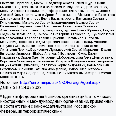
Светлана Сергеевна, Аверин Владимир Анатольевич, Щур Татьяна
Михайловна, Щур Николай Алексеевич, Блинушов Андрей Юрьевич,
Мосин Алексей Геннадьевич, Гефтер Валентин Михайлович, Симонов
Алексей Кириллович, Флиге Ирина Анатольевна, Мельникова Валентина
Дмитриевна, Вититинова Елена Владимировна, Баженова Светлана
Куприяновна, Максимов Сергей Владимирович, Беляев Сергей
Иванович, Голубева Елена Николаевна, Ганнушкина Светлана
Алексеевна, Закс Елена Владимировна, Буртина Елена Юрьевна, Гендель
Людмила Залмановна, Кокорина Екатерина Алексеевна, Шуманов Илья
Вячеславович, Арапова Галина Юрьевна, Свечников Анатолий
Мариевич, Прохоров Вадим Юрьевич, Шахова Елена Владимировна,
Подузов Сергей Васильевич, Протасова Ирина Вячеславовна,
Литинский Леонид Борисович, Лукашевский Сергей Маркович, Бахмин
Вячеслав Иванович, Шабад Анатолий Ефимович, Сухих Дарья
Николаевна, Орлов Олег Петрович, Добровольская Анна Дмитриевна,
Королева Александра Евгеньевна, Смирнов Владимир Александрович,
Вицин Сергей Ефимович, Золотухин Борис Андреевич, Левинсон Лев
Семенович, Локшина Татьяна Иосифовна, Орлов Олег Петрович,
Полякова Мара Федоровна, Резник Генри Маркович, Захаров Герман
Константинович
Источник:
http://unro.minjust.ru/NKOForeignAgent.aspx
данные на
24.03.2022
* Единый федеральный список организаций, в том числе
иностранных и международных организаций, признанных
в соответствии с законодательством Российской
Федерации террористическими: