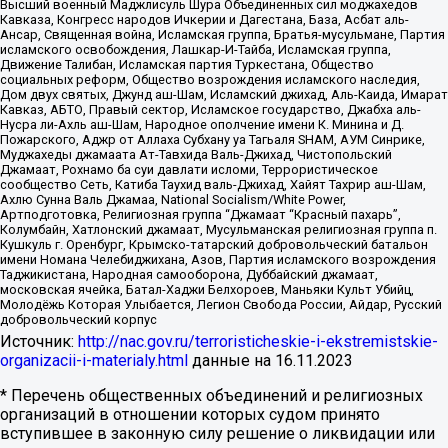
Высший военный Маджлисуль Шура Объединенных сил моджахедов
Кавказа, Конгресс народов Ичкерии и Дагестана, База, Асбат аль-
Ансар, Священная война, Исламская группа, Братья-мусульмане, Партия
исламского освобождения, Лашкар-И-Тайба, Исламская группа,
Движение Талибан, Исламская партия Туркестана, Общество
социальных реформ, Общество возрождения исламского наследия,
Дом двух святых, Джунд аш-Шам, Исламский джихад, Аль-Каида, Имарат
Кавказ, АБТО, Правый сектор, Исламское государство, Джабха аль-
Нусра ли-Ахль аш-Шам, Народное ополчение имени К. Минина и Д.
Пожарского, Аджр от Аллаха Субхану уа Тагьаля SHAM, АУМ Синрике,
Муджахеды джамаата Ат-Тавхида Валь-Джихад, Чистопольский
Джамаат, Рохнамо ба суи давлати исломи, Террористическое
сообщество Сеть, Катиба Таухид валь-Джихад, Хайят Тахрир аш-Шам,
Ахлю Сунна Валь Джамаа, National Socialism/White Power,
Артподготовка, Религиозная группа “Джамаат “Красный пахарь”,
Колумбайн, Хатлонский джамаат, Мусульманская религиозная группа п.
Кушкуль г. Оренбург, Крымско-татарский добровольческий батальон
имени Номана Челебиджихана, Азов, Партия исламского возрождения
Таджикистана, Народная самооборона, Дуббайский джамаат,
московская ячейка, Батал-Хаджи Белхороев, Маньяки Культ Убийц,
Молодёжь Которая Улыбается, Легион Свобода России, Айдар, Русский
добровольческий корпус
Источник:
http://nac.gov.ru/terroristicheskie-i-ekstremistskie-
organizacii-i-materialy.html
данные на
16.11.2023
* Перечень общественных объединений и религиозных
организаций в отношении которых судом принято
вступившее в законную силу решение о ликвидации или