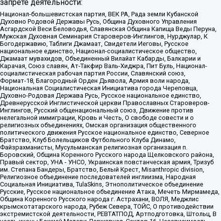
запрете деятельности:
Национал-большевистская партия, ВЕК РА, Рада земли Кубанской
Духовно Родовой Державы Русь, Община Духовного Управления
Асгардской Веси Беловодья, Славянская Община Капища Веды Перуна,
Мужская Духовная Семинария Староверов-Инглингов, Нурджулар, К
Богодержавию, Таблиги Джамаат, Свидетели Иеговы, Русское
национальное единство, Национал-социалистическое общество,
Джамаат мувахидов, Объединенный Вилайат Кабарды, Балкарии и
Карачая, Союз славян, Ат-Такфир Валь-Хиджра, Пит Буль, Национал-
социалистическая рабочая партия России, Славянский союз,
Формат-18, Благородный Орден Дьявола, Армия воли народа,
Национальная Социалистическая Инициатива города Череповца,
Духовно-Родовая Держава Русь, Русское национальное единство,
Древнерусской Инглистической церкви Православных Староверов-
Инглингов, Русский общенациональный союз, Движение против
нелегальной иммиграции, Кровь и Честь, О свободе совести и о
религиозных объединениях, Омская организация общественного
политического движения Русское национальное единство, Северное
Братство, Клуб Болельщиков Футбольного Клуба Динамо,
Файзрахманисты, Мусульманская религиозная организация п.
Боровский, Община Коренного Русского народа Щелковского района,
Правый сектор, УНА - УНСО, Украинская повстанческая армия, Тризуб
им. Степана Бандеры, Братство, Белый Крест, Misanthropic division,
Религиозное объединение последователей инглиизма, Народная
Социальная Инициатива, TulaSkins, Этнополитическое объединение
Русские, Русское национальное объединение Атака, Мечеть Мирмамеда,
Община Коренного Русского народа г. Астрахани, ВОЛЯ, Меджлис
крымскотатарского народа, Рубеж Севера, ТОЙС, О противодействии
экстремистской деятельности, РЕВТАТПОД, Артподготовка, Штольц, В