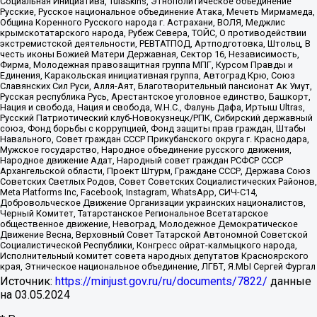
Социальная Инициатива, TulaSkins, Этнополитическое объединение
Русские, Русское национальное объединение Атака, Мечеть Мирмамеда,
Община Коренного Русского народа г. Астрахани, ВОЛЯ, Меджлис
крымскотатарского народа, Рубеж Севера, ТОЙС, О противодействии
экстремистской деятельности, РЕВТАТПОД, Артподготовка, Штольц, В
честь иконы Божией Матери Державная, Сектор 16, Независимость,
Фирма, Молодежная правозащитная группа МПГ, Курсом Правды и
Единения, Каракольская инициативная группа, Автоград Крю, Союз
Славянских Сил Руси, Алля-Аят, Благотворительный пансионат Ак Умут,
Русская республика Русь, Арестантское уголовное единство, Башкорт,
Нация и свобода, Нация и свобода, W.H.С., Фалунь Дафа, Иртыш Ultras,
Русский Патриотический клуб-Новокузнецк/РПК, Сибирский державный
союз, Фонд борьбы с коррупцией, Фонд защиты прав граждан, Штабы
Навального, Совет граждан СССР Прикубанского округа г. Краснодара,
Мужское государство, Народное объединение русского движения,
Народное движение Адат, Народный совет граждан РСФСР СССР
Архангельской области, Проект Штурм, Граждане СССР, Держава Союз
Советских Светлых Родов, Совет Советских Социалистических Районов,
Meta Platforms Inc, Facebook, Instagram, WhatsApp, СИЧ-С14,
Добровольческое Движение Организации украинских националистов,
Черный Комитет, Татарстанское Региональное Всетатарское
общественное движение, Невоград, Молодежное Демократическое
Движение Весна, Верховный Совет Татарской Автономной Советской
Социалистической Республики, Конгресс ойрат-калмыцкого народа,
Исполнительный комитет совета народных депутатов Красноярского
края, Этническое национальное объединение, ЛГБТ, Я.МЫ Сергей Фургал
Источник:
https://minjust.gov.ru/ru/documents/7822/
данные
на
03.05.2024