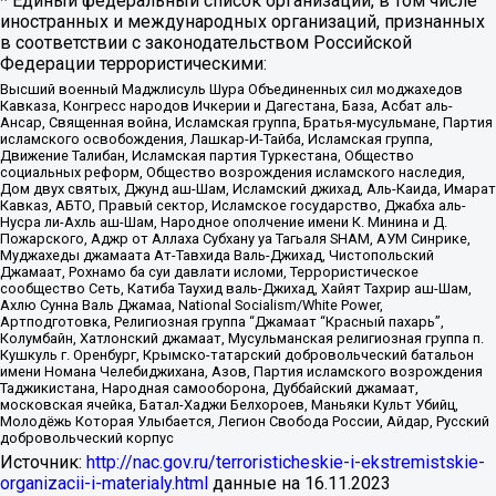
* Единый федеральный список организаций, в том числе
иностранных и международных организаций, признанных
в соответствии с законодательством Российской
Федерации террористическими:
Высший военный Маджлисуль Шура Объединенных сил моджахедов
Кавказа, Конгресс народов Ичкерии и Дагестана, База, Асбат аль-
Ансар, Священная война, Исламская группа, Братья-мусульмане, Партия
исламского освобождения, Лашкар-И-Тайба, Исламская группа,
Движение Талибан, Исламская партия Туркестана, Общество
социальных реформ, Общество возрождения исламского наследия,
Дом двух святых, Джунд аш-Шам, Исламский джихад, Аль-Каида, Имарат
Кавказ, АБТО, Правый сектор, Исламское государство, Джабха аль-
Нусра ли-Ахль аш-Шам, Народное ополчение имени К. Минина и Д.
Пожарского, Аджр от Аллаха Субхану уа Тагьаля SHAM, АУМ Синрике,
Муджахеды джамаата Ат-Тавхида Валь-Джихад, Чистопольский
Джамаат, Рохнамо ба суи давлати исломи, Террористическое
сообщество Сеть, Катиба Таухид валь-Джихад, Хайят Тахрир аш-Шам,
Ахлю Сунна Валь Джамаа, National Socialism/White Power,
Артподготовка, Религиозная группа “Джамаат “Красный пахарь”,
Колумбайн, Хатлонский джамаат, Мусульманская религиозная группа п.
Кушкуль г. Оренбург, Крымско-татарский добровольческий батальон
имени Номана Челебиджихана, Азов, Партия исламского возрождения
Таджикистана, Народная самооборона, Дуббайский джамаат,
московская ячейка, Батал-Хаджи Белхороев, Маньяки Культ Убийц,
Молодёжь Которая Улыбается, Легион Свобода России, Айдар, Русский
добровольческий корпус
Источник:
http://nac.gov.ru/terroristicheskie-i-ekstremistskie-
organizacii-i-materialy.html
данные на
16.11.2023