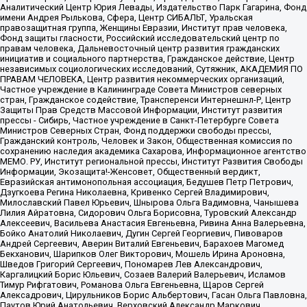
Аналитический Центр Юрия Левады, Издательство Парк Гагарина, Фонд
имени Андрея Рылькова, Сфера, Центр СИБАЛЬТ, Уральская
правозащитная группа, Женщины Евразии, Институт прав человека,
Фонд защиты гласности, Российский исследовательский центр по
правам человека, Дальневосточный центр развития гражданских
инициатив и социального партнерства, Гражданское действие, Центр
независимых социологических исследований, Сутяжник, АКАДЕМИЯ ПО
ПРАВАМ ЧЕЛОВЕКА, Центр развития некоммерческих организаций,
Частное учреждение в Калининграде Совета Министров северных
стран, Гражданское содействие, Трансперенси Интернешнл-Р, Центр
Защиты Прав Средств Массовой Информации, Институт развития
прессы - Сибирь, Частное учреждение в Санкт-Петербурге Совета
Министров Северных Стран, Фонд поддержки свободы прессы,
Гражданский контроль, Человек и Закон, Общественная комиссия по
сохранению наследия академика Сахарова, Информационное агентство
МЕМО. РУ, Институт региональной прессы, Институт Развития Свободы
Информации, Экозащита!-Женсовет, Общественный вердикт,
Евразийская антимонопольная ассоциация, Бедушев Петр Петрович,
Дзугкоева Регина Николаевна, Кривенко Сергей Владимирович,
Милославский Павел Юрьевич, Шнырова Ольга Вадимовна, Чанышева
Лилия Айратовна, Сидорович Ольга Борисовна, Туровский Александр
Алексеевич, Васильева Анастасия Евгеньевна, Ривина Анна Валерьевна,
Бойко Анатолий Николаевич, Дугин Сергей Георгиевич, Пивоваров
Андрей Сергеевич, Аверин Виталий Евгеньевич, Барахоев Магомед
Бекханович, Шарипков Олег Викторович, Мошель Ирина Ароновна,
Шведов Григорий Сергеевич, Пономарев Лев Александрович,
Каргалицкий Борис Юльевич, Созаев Валерий Валерьевич, Исламов
Тимур Рифгатович, Романова Ольга Евгеньевна, Щаров Сергей
Алексадрович, Цирульников Борис Альбертович, Гасан Ольга Павловна,
Паутов Юрий Анатольевич, Верховский Александр Маркович,