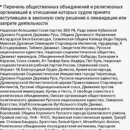
* Перечень общественных объединений и религиозных
организаций в отношении которых судом принято
вступившее в законную силу решение о ликвидации или
запрете деятельности:
Национал-большевистская партия, ВЕК РА, Рада земли Кубанской
Духовно Родовой Державы Русь, Община Духовного Управления
Асгардской Веси Беловодья, Славянская Община Капища Веды Перуна,
Мужская Духовная Семинария Староверов-Инглингов, Нурджулар, К
Богодержавию, Таблиги Джамаат, Свидетели Иеговы, Русское
национальное единство, Национал-социалистическое общество,
Джамаат мувахидов, Объединенный Вилайат Кабарды, Балкарии и
Карачая, Союз славян, Ат-Такфир Валь-Хиджра, Пит Буль, Национал-
социалистическая рабочая партия России, Славянский союз,
Формат-18, Благородный Орден Дьявола, Армия воли народа,
Национальная Социалистическая Инициатива города Череповца,
Духовно-Родовая Держава Русь, Русское национальное единство,
Древнерусской Инглистической церкви Православных Староверов-
Инглингов, Русский общенациональный союз, Движение против
нелегальной иммиграции, Кровь и Честь, О свободе совести и о
религиозных объединениях, Омская организация общественного
политического движения Русское национальное единство, Северное
Братство, Клуб Болельщиков Футбольного Клуба Динамо,
Файзрахманисты, Мусульманская религиозная организация п.
Боровский, Община Коренного Русского народа Щелковского района,
Правый сектор, УНА - УНСО, Украинская повстанческая армия, Тризуб
им. Степана Бандеры, Братство, Белый Крест, Misanthropic division,
Религиозное объединение последователей инглиизма, Народная