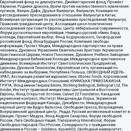
Европейский фонд за демократию, Джеймстаунский фонд, Прожект
Хармони, Родники дракона, Врачи против насильственного извлечения
органов, Фалунь Дафа, Друзья Фалуньгун, Фалуньгун, Коалиция по
расследованию преследования в отношении Фалуньгун в Китае,
Всемирная организация по расследованию преследований Фалуньгун,
Пражский гражданский центр, Ассоциация школ политических
исследований при Совете Европы, Центр либеральной современности,
Форум русскоязычных европейцев, Немецко-русский обмен, Бард
колледж, Европейский выбор, Фонд Ходорковского, Оксфордский
российский фонд, Фонд Будущее России, Компания свободы
информации, Проект Медиа, Международное партнерство за права
человека, Духовное Управление Евангельских Христиан Украинской
Христианской Церкви, Новое Поколение, Духовное Учебное Заведение
Международный Библейский Колледж, Международное христианское
движение, Всемирный Институт Саентологических Предприятий,
Церковь Духовной Технологии, Европейская сеть организаций по
наблюдению за выборами, Республика Польша, СВОБОДНЫЙ ИДЕЛЬ-
УРАЛ, Ассоциация развития журналистики, IStories fonds, Королевский
Институт Международных Отношений, КРИМСЬКА ПРАВОЗАХИСНА
ГРУПА, Фонд имени Генриха Бёлля, Stichting Bellingcat, Bellingcat Ltd, The
Insider, Институт правовой инициативы Центральной и Восточной
Европы, Фонд Открытой Эстонии, Calvert 22 Foundation, Канадский
украинский конгресс, Институт Макдональда-Лорье, Украинская
национальная федерация Канады, Декабристы, Международный
научный центр им Вудро Вильсона, Свободная пресса, Возрождение,
Всеукраинский духовный центр , Риддл, Русский антивоенный комитет в
Швеции, Проект Медуза, Фонд Андрея Сахарова, Форум свободной
России, Лига Свободных Наций, Transparеncy International, Форум
Свободных Народов ПостРоссии, Солидарность с гражданским
движением в России – Solidarus, КрымSOS, Свободный университет,