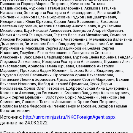
Пислакова-Паркер Марина Петровна, Кочеткова Татьяна
Владимировна, Чуркина Наталья Валерьевна, Акимова Татьяна
Николаевна, Золотарева Екатерина Александровна, Рачинский Ян
Збигневич, Жемкова Елена Борисовна, Гудков Лев Дмитриевич,
Илларионова Юлия Юрьевна, Саранг Анна Васильевна, Захарова
Светлана Сергеевна, Аверин Владимир Анатольевич, Щур Татьяна
Михайловна, Щур Николай Алексеевич, Блинушов Андрей Юрьевич,
Мосин Алексей Геннадьевич, Гефтер Валентин Михайлович, Симонов
Алексей Кириллович, Флиге Ирина Анатольевна, Мельникова Валентина
Дмитриевна, Вититинова Елена Владимировна, Баженова Светлана
Куприяновна, Максимов Сергей Владимирович, Беляев Сергей
Иванович, Голубева Елена Николаевна, Ганнушкина Светлана
Алексеевна, Закс Елена Владимировна, Буртина Елена Юрьевна, Гендель
Людмила Залмановна, Кокорина Екатерина Алексеевна, Шуманов Илья
Вячеславович, Арапова Галина Юрьевна, Свечников Анатолий
Мариевич, Прохоров Вадим Юрьевич, Шахова Елена Владимировна,
Подузов Сергей Васильевич, Протасова Ирина Вячеславовна,
Литинский Леонид Борисович, Лукашевский Сергей Маркович, Бахмин
Вячеслав Иванович, Шабад Анатолий Ефимович, Сухих Дарья
Николаевна, Орлов Олег Петрович, Добровольская Анна Дмитриевна,
Королева Александра Евгеньевна, Смирнов Владимир Александрович,
Вицин Сергей Ефимович, Золотухин Борис Андреевич, Левинсон Лев
Семенович, Локшина Татьяна Иосифовна, Орлов Олег Петрович,
Полякова Мара Федоровна, Резник Генри Маркович, Захаров Герман
Константинович
Источник:
http://unro.minjust.ru/NKOForeignAgent.aspx
данные на
24.03.2022