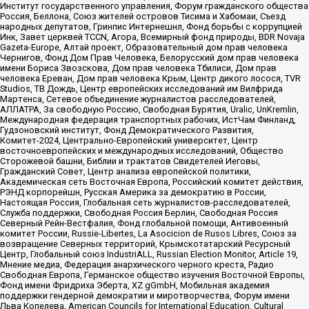
Институт государственного управления, Форум гражданского общества
Россия, Беллона, Союз жителей островов Тисима и Хабомаи, Съезд
народных депутатов, Гринпис Интернешнл, Фонд борьбы с коррупцией
Инк, Завет церквей TCCN, Агора, Всемирный фонд природы, BDR Novaja
Gazeta-Europe, Алтай проект, Образовательный дом прав человека
Чернигов, Фонд Дом Прав Человека, Белорусский дом прав человека
имени Бориса Звозскова, Дом прав человека Тбилиси, Дом прав
человека Ереван, Дом прав человека Крым, Центр дикого лосося, TVR
Studios, ТВ Дождь, Центр европейских исследований им Вилфрида
Мартенса, Сетевое объединение журналистов расследователей,
АЛЛАТРА, За свободную Россию, Свободная Бурятия, Uralic, UnKremlin,
Международная федерация транспортных рабочих, ИстЧам Финланд,
Гудзоновский институт, Фонд Демократического Развития,
Комитет-2024, Центрально-Европейский университет, Центр
восточноевропейских и международных исследований, Общество
Сторожевой башни, Библии и трактатов Свидетелей Иеговы,
Гражданский Совет, Центр анализа европейской политики,
Академическая сеть Восточная Европа, Российский комитет действия,
РЭНД корпорейшн, Русская Америка за демократию в России,
Настоящая Россия, Глобальная сеть журналистов-расследователей,
Служба поддержки, Свободная Россия Берлин, Свободная Россия
Северный Рейн-Вестфалия, Фонд глобальной помощи, Антивоенный
комитет России, Russie-Libertes, La Asocicion de Rusos Libres, Союз за
возвращение Северных территорий, Крымскотатарский Ресурсный
Центр, Глобальный союз IndustriALL, Russian Election Monitor, Article 19,
Мнение медиа, Федерация анархического черного креста, Радио
Свободная Европа, Германское общество изучения Восточной Европы,
Фонд имени Фридриха Эберта, XZ gGmbH, Мобильная академия
поддержки гендерной демократии и миротворчества, Форум имени
Льва Копелева, American Councils for International Education, Cultural