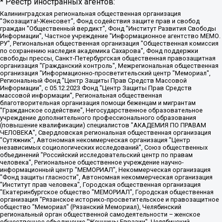
* Реестр иностранных агентов:
Калининградская региональная общественная организация "Экозащита!-Женсовет", Фонд содействия защите прав и свобод граждан "Общественный вердикт", Фонд "Институт Развития Свободы Информации", Частное учреждение "Информационное агентство МЕМО. РУ", Региональная общественная организация "Общественная комиссия по сохранению наследия академика Сахарова", Фонд поддержки свободы прессы, Санкт-Петербургская общественная правозащитная организация "Гражданский контроль", Межрегиональная общественная организация "Информационно-просветительский центр "Мемориал", Региональный Фонд "Центр Защиты Прав Средств Массовой Информации", с 05.12.2023 Фонд "Центр Защиты Прав Средств массовой информации", Региональная общественная благотворительная организация помощи беженцам и мигрантам "Гражданское содействие", Негосударственное образовательное учреждение дополнительного профессионального образования (повышение квалификации) специалистов "АКАДЕМИЯ ПО ПРАВАМ ЧЕЛОВЕКА", Свердловская региональная общественная организация "Сутяжник", Автономная некоммерческая организация "Центр независимых социологических исследований", Союз общественных объединений "Российский исследовательский центр по правам человека", Региональное общественное учреждение научно-информационный центр "МЕМОРИАЛ", Некоммерческая организация "Фонд защиты гласности", Автономная некоммерческая организация "Институт прав человека", Городская общественная организация "Екатеринбургское общество "МЕМОРИАЛ", Городская общественная организация "Рязанское историко-просветительское и правозащитное общество "Мемориал" (Рязанский Мемориал), Челябинский региональный орган общественной самодеятельности – женское общественное объединение "Женщины Евразии", Челябинский региональный орган общественной самодеятельности "Уральская правозащитная группа", Фонд содействия защите здоровья и социальной справедливости имени Андрея Рылькова, Автономная Некоммерческая Организация "Аналитический Центр Юрия Левады", Автономная некоммерческая организация социальной поддержки населения "Проект Апрель", Региональная общественная организация помощи женщинам и детям, находящимся в кризисной ситуации "Информационно-методический центр "Анна", Фонд содействия развитию массовых коммуникаций и правовому просвещению "Так-так-Так", Фонд содействия устойчивому развитию "Серебряная тайга", Свердловский региональный общественный фонд социальных проектов "Новое время", "Idel.Реалии", Кавказ.Реалии, Крым.Реалии, Телеканал Настоящее Время, Татаро-башкирская служба Радио Свобода (Azatliq Radiosi), Радио Свободная Европа/Радио Свобода (PCE/PC), "Сибирь.Реалии", "Фактограф", Благотворительный фонд помощи осужденным и их семьям, Автономная некоммерческая организация "Институт глобализации и социальных движений", Фонд "В защиту прав заключенных", Частное учреждение "Центр поддержки и содействия развитию средств массовой информации", Пензенский региональный общественный благотворительный фонд "Гражданский союз", "Север.Реалии", Некоммерческая организация Фонд "Правовая инициатива", Общество с ограниченной ответственностью "Радио Свободная Европа/Радио Свобода", Чешское информационное агентство "MEDIUM-ORIENT", Красноярская региональная общественная организация "Мы против СПИДа", Камалягин Денис Николаевич, Маркелов Сергей Евгеньевич, Пономарев Лев Александрович, Савицкая Людмила Алексеевна, Автономная некоммерческая организация "Центр по работе с проблемой насилия "НАСИЛИЮ.НЕТ", Межрегиональный профессиональный союз работников здравоохранения "Альянс врачей", Юридическое лицо, зарегистрированное в Латвийской Республике, SIA "Medusa Project" (регистрационный номер 40103797863, дата регистрации 10.06.2014), Некоммерческая организация "Фонд по борьбе с коррупцией", Автономная некоммерческая организация "Институт права и публичной политики", Баданин Роман Сергеевич, Гликин Максим Александрович, Железнова Мария Михайловна, Лукьянова Юлия Сергеевна, Маетная Елизавета Витальевна, Маняхин Петр Борисович, Чуракова Ольга Владимировна, Ярош Юлия Петровна, Юридическое лицо "The Insider SIA", зарегистрированное в Риге, Латвийская Республика (дата регистрации 26.06.2015), являющееся администратором доменного имени интернет-издания "The Insider SIA", https://theins.ru, Постернак Алексей Евгеньевич, Рубин Михаил Аркадьевич, Анин Роман Александрович, Юридическое лицо Istories fonds, зарегистрированное в Латвийской Республике (регистрационный номер 50008295751, дата регистрации 24.02.2020), Великовский Дмитрий Александрович, Долинина Ирина Николаевна, Мароховская Алеся Алексеевна, Шлейнов Роман Юрьевич, Шмагун Олеся Валентиновна, Общество с ограниченной ответственностью "Альтаир 2021", Общество с ограниченной ответственностью "Вега 2021", Общество с ограниченной ответственностью "Главный редактор 2021", Общество с ограниченной ответственностью "Ромашки монолит", Важенков Артем Валерьевич, Ивановская областная общественная организация "Центр гендерных исследований", Гурман Юрий Альбертович, Медиапроект "ОВД-Инфо", Егоров Владимир Владимирович, Жилинский Владимир Александрович, Общество с ограниченной ответственностью "ЗП", Иванова София Юрьевна, Карезина Инна Павловна, Кильтау Екатерина Викторовна, Петров Алексей Викторович, Пискунов Сергей Евгеньевич, Смирнов Сергей Сергеевич, Тихонов Михаил Сергеевич, Общество с ограниченной ответственностью "ЖУРНАЛИСТ-ИНОСТРАННЫЙ АГЕНТ", Арапова Галина Юрьевна, Вольтская Татьяна Анатольевна, Американская компания "Mason G.E.S. Anonymous Foundation" (США), являющаяся владельцем интернет-издания https://mnews.world/, Компания "Stichting Bellingcat", зарегистрированная в Нидерландах (дата регистрации 11.07.2018), Захаров Андрей Вячеславович, Клепиковская Екатерина Дмитриевна, Общество с ограниченной ответственностью "МЕМО", Перл Роман Александрович, Симонов Евгений Алексеевич, Соловьева Елена Анатольевна, Сотников Даниил Владимирович, Сурначева Елизавета Дмитриевна, Автономная некоммерческая организация по защите прав человека и информированию населения "Якутия – Наше Мнение", Общество с ограниченной ответственностью "Москоу диджитал медиа", с 26.01.2023 Общество с ограниченной ответственностью "Чайка Белые сады", Ветошкина Валерия Валерьевна, Заговора Максим Александрович, Межрегиональное общественное движение "Российская ЛГБТ - сеть", Оленичев Максим Владимирович, Павлов Иван Юрьевич, Скворцова Елена Сергеевна, Общество с ограниченной ответственностью "Как бы инагент", Кочетков Игорь Викторович, Общество с ограниченной ответственностью "Честные выборы", Еланчик Олег Александрович, Общество с ограниченной ответственностью "Нобелевский призыв", Гималова Регина Эмилевна, Григорьев Андрей Валерьевич, Григорьева Алина Александровна, Ассоциация по содействию защите прав призывников, альтернативнослужащих и военнослужащих "Правозащитная группа "Гражданин.Армия.Право", Хисамова Регина Фаритовна, Автономная некоммерческая организация по реализации социально-правовых программ "Лилит", Дальневосточное общественное движение "Маяк", Санкт-Петербургская ЛГБТ-инициативная группа "Выход", Инициативная группа ЛГБТ+ "Реверс", Алексеев Андрей Викторович, Бекбулатова Таисия Львовна, Беляев Иван Михайлович, Владыкина Елена Сергеевна, Гельман Марат Александрович, Никульшина Вероника Юрьевна, Толоконникова Надежда Андреевна, Шендерович Виктор Анатольевич, Общество с ограниченной ответственностью "Данное сообщение", Общество с ограниченной ответственностью Издательский дом "Новая глава", Айнбиндер Александра Александровна, Московский комьюнити-центр для ЛГБТ+инициатив, Благотворительный фонд развития филантропии, Deutsche Welle (Германия, Kurt-Schumacher-Strasse 3, 53113 Bonn), Борзунова Мария Михайловна, Воробьев Виктор Викторович, Голубева Анна Львовна, Константинова Алла Михайловна, Малкова Ирина Владимировна, Мурадов Мурад Абдулгалимович, Осетинская Елизавета Николаевна, Понасенков Евгений Николаевич, Ганапольский Матвей Юрьевич, Киселев Евгений Алексеевич, Борухович Ирина Григорьевна, Дремин Иван Тимофеевич, Дубровский Дмитрий Викторович, Красноярская региональная общественная организация поддержки и развития альтернативных образовательных технологий и межкультурных коммуникаций "ИНТЕРРА", Маяковская Екатерина Алексеевна, Фейгин Марк Захарович, Филимонов Андрей Викторович, Дзугкоева Регина Николаевна, Доброхотов Роман Александрович, Дудь Юрий Александрович, Елкин Сергей Владимирович, Кругликов Кирилл Игоревич, Сабунаева Мария Леонидовна, Семенов Алексей Владимирович, Шаинян Карен Багратович, Шульман Екатерина Михайловна, Асафьев Артур Валерьевич, Вахштайн Виктор Семенович, Венедиктов Алексей Алексеевич, Лушникова Екатерина Евгеньевна, Волков Леонид Михайлович, Невзоров Александр Глебович, Пархоменко Сергей Борисович, Сироткин Ярослав Николаевич, Кара-Мурза Владимир Владимирович, Баранова Наталья Владимировна, Гозман Леонид Яковлевич, Кагарлицкий Борис Юльевич, Климарев Михаил Валерьевич, Милов Владимир Станиславович, Автономная некоммерческая организация Краснодарский центр современного искусства "Типография", Моргенштерн Алишер Тагирович, Соболь Любовь Эдуардовна, Общество с ограниченной ответственностью "ЛИЗА НОРМ", Каспаров Гарри Кимович, Ходорковский Михаил Борисович, Общество с ограниченной ответственностью "Апрельские тезисы", Данилович Ирина Брониславовна, Кашин Олег Владимирович, Петров Николай Владимирович, Пивоваров Алексей Владимирович, Соколов Михаил Владимирович, Цветкова Юлия Владимировна, Чичваркин Евгений Александрович, Комитет против пыток/Команда против пыток, Общество с ограниченной ответственностью "Первый научный", Общество с ограниченной ответственностью "Вертолет и ко", Белоцерковская Вероника Борисовна, Кац Максим Евгеньевич, Лазарева Татьяна Юрьевна, Шаведдинов Руслан Табризович, Яшин Илья Валерьевич, Общество с ограниченной ответственностью "Иноагент ААВ", Алешковский Дмитрий Петрович, Альбац Евгения Марковна, Быков Дмитрий Львович, Галямина Юлия Евгеньевна, Лойко Сергей Леонидович, Мартынов Кирилл Константинович, Медведев Сергей Александрович, Крашенинников Федор Геннадиевич, Гордеева Катерина Вл