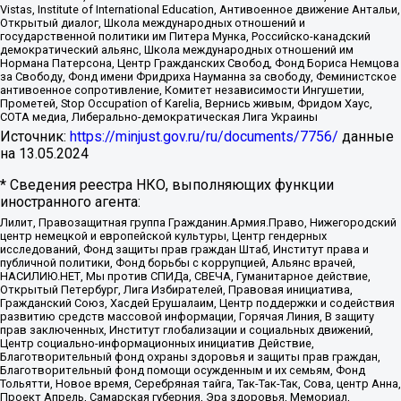
Vistas, Institute of International Education, Антивоенное движение Антальи,
Открытый диалог, Школа международных отношений и
государственной политики им Питера Мунка, Российско-канадский
демократический альянс, Школа международных отношений им
Нормана Патерсона, Центр Гражданских Свобод, Фонд Бориса Немцова
за Свободу, Фонд имени Фридриха Науманна за свободу, Феминистское
антивоенное сопротивление, Комитет независимости Ингушетии,
Прометей, Stop Occupation of Karelia, Вернись живым, Фридом Хаус,
СОТА медиа, Либерально-демократическая Лига Украины
Источник:
https://minjust.gov.ru/ru/documents/7756/
данные
на
13.05.2024
* Сведения реестра НКО, выполняющих функции
иностранного агента:
Лилит, Правозащитная группа Гражданин.Армия.Право, Нижегородский
центр немецкой и европейской культуры, Центр гендерных
исследований, Фонд защиты прав граждан Штаб, Институт права и
публичной политики, Фонд борьбы с коррупцией, Альянс врачей,
НАСИЛИЮ.НЕТ, Мы против СПИДа, СВЕЧА, Гуманитарное действие,
Открытый Петербург, Лига Избирателей, Правовая инициатива,
Гражданский Союз, Хасдей Ерушалаим, Центр поддержки и содействия
развитию средств массовой информации, Горячая Линия, В защиту
прав заключенных, Институт глобализации и социальных движений,
Центр социально-информационных инициатив Действие,
Благотворительный фонд охраны здоровья и защиты прав граждан,
Благотворительный фонд помощи осужденным и их семьям, Фонд
Тольятти, Новое время, Серебряная тайга, Так-Так-Так, Сова, центр Анна,
Проект Апрель, Самарская губерния, Эра здоровья, Мемориал,