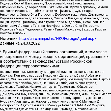
Подузов Сергей Васильевич, Протасова Ирина Вячеславовна,
Литинский Леонид Борисович, Лукашевский Сергей Маркович, Бахмин
Вячеслав Иванович, Шабад Анатолий Ефимович, Сухих Дарья
Николаевна, Орлов Олег Петрович, Добровольская Анна Дмитриевна,
Королева Александра Евгеньевна, Смирнов Владимир Александрович,
Вицин Сергей Ефимович, Золотухин Борис Андреевич, Левинсон Лев
Семенович, Локшина Татьяна Иосифовна, Орлов Олег Петрович,
Полякова Мара Федоровна, Резник Генри Маркович, Захаров Герман
Константинович
Источник:
http://unro.minjust.ru/NKOForeignAgent.aspx
данные на
24.03.2022
* Единый федеральный список организаций, в том числе
иностранных и международных организаций, признанных
в соответствии с законодательством Российской
Федерации террористическими:
Высший военный Маджлисуль Шура Объединенных сил моджахедов
Кавказа, Конгресс народов Ичкерии и Дагестана, База, Асбат аль-
Ансар, Священная война, Исламская группа, Братья-мусульмане, Партия
исламского освобождения, Лашкар-И-Тайба, Исламская группа,
Движение Талибан, Исламская партия Туркестана, Общество
социальных реформ, Общество возрождения исламского наследия,
Дом двух святых, Джунд аш-Шам, Исламский джихад, Аль-Каида, Имарат
Кавказ, АБТО, Правый сектор, Исламское государство, Джабха аль-
Нусра ли-Ахль аш-Шам, Народное ополчение имени К. Минина и Д.
Пожарского, Аджр от Аллаха Субхану уа Тагьаля SHAM, АУМ Синрике,
Муджахеды джамаата Ат-Тавхида Валь-Джихад, Чистопольский