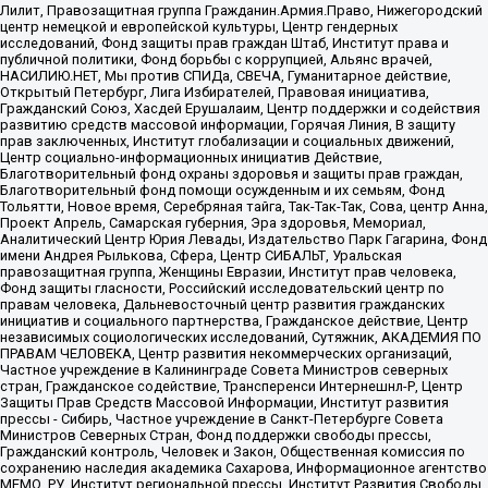
Лилит, Правозащитная группа Гражданин.Армия.Право, Нижегородский
центр немецкой и европейской культуры, Центр гендерных
исследований, Фонд защиты прав граждан Штаб, Институт права и
публичной политики, Фонд борьбы с коррупцией, Альянс врачей,
НАСИЛИЮ.НЕТ, Мы против СПИДа, СВЕЧА, Гуманитарное действие,
Открытый Петербург, Лига Избирателей, Правовая инициатива,
Гражданский Союз, Хасдей Ерушалаим, Центр поддержки и содействия
развитию средств массовой информации, Горячая Линия, В защиту
прав заключенных, Институт глобализации и социальных движений,
Центр социально-информационных инициатив Действие,
Благотворительный фонд охраны здоровья и защиты прав граждан,
Благотворительный фонд помощи осужденным и их семьям, Фонд
Тольятти, Новое время, Серебряная тайга, Так-Так-Так, Сова, центр Анна,
Проект Апрель, Самарская губерния, Эра здоровья, Мемориал,
Аналитический Центр Юрия Левады, Издательство Парк Гагарина, Фонд
имени Андрея Рылькова, Сфера, Центр СИБАЛЬТ, Уральская
правозащитная группа, Женщины Евразии, Институт прав человека,
Фонд защиты гласности, Российский исследовательский центр по
правам человека, Дальневосточный центр развития гражданских
инициатив и социального партнерства, Гражданское действие, Центр
независимых социологических исследований, Сутяжник, АКАДЕМИЯ ПО
ПРАВАМ ЧЕЛОВЕКА, Центр развития некоммерческих организаций,
Частное учреждение в Калининграде Совета Министров северных
стран, Гражданское содействие, Трансперенси Интернешнл-Р, Центр
Защиты Прав Средств Массовой Информации, Институт развития
прессы - Сибирь, Частное учреждение в Санкт-Петербурге Совета
Министров Северных Стран, Фонд поддержки свободы прессы,
Гражданский контроль, Человек и Закон, Общественная комиссия по
сохранению наследия академика Сахарова, Информационное агентство
МЕМО. РУ, Институт региональной прессы, Институт Развития Свободы