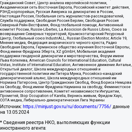
Гражданский Совет, Центр анализа европейской политики,
Академическая сеть Восточная Европа, Российский комитет действия,
РЭНД корпорейшн, Русская Америка за демократию в России,
Настоящая Россия, Глобальная сеть журналистов-расследователей,
Служба поддержки, Свободная Россия Берлин, Свободная Россия
Северный Рейн-Вестфалия, Фонд глобальной помощи, Антивоенный
комитет России, Russie-Libertes, La Asocicion de Rusos Libres, Союз за
возвращение Северных территорий, Крымскотатарский Ресурсный
Центр, Глобальный союз IndustriALL, Russian Election Monitor, Article 19,
Мнение медиа, Федерация анархического черного креста, Радио
Свободная Европа, Германское общество изучения Восточной Европы,
Фонд имени Фридриха Эберта, XZ gGmbH, Мобильная академия
поддержки гендерной демократии и миротворчества, Форум имени
Льва Копелева, American Councils for International Education, Cultural
Vistas, Institute of International Education, Антивоенное движение Антальи,
Открытый диалог, Школа международных отношений и
государственной политики им Питера Мунка, Российско-канадский
демократический альянс, Школа международных отношений им
Нормана Патерсона, Центр Гражданских Свобод, Фонд Бориса Немцова
за Свободу, Фонд имени Фридриха Науманна за свободу, Феминистское
антивоенное сопротивление, Комитет независимости Ингушетии,
Прометей, Stop Occupation of Karelia, Вернись живым, Фридом Хаус,
СОТА медиа, Либерально-демократическая Лига Украины
Источник:
https://minjust.gov.ru/ru/documents/7756/
данные
на
13.05.2024
* Сведения реестра НКО, выполняющих функции
иностранного агента: