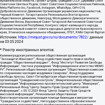
Архангельской области, Проект Штурм, Граждане СССР, Держава Союз
Советских Светлых Родов, Совет Советских Социалистических Районов,
Meta Platforms Inc, Facebook, Instagram, WhatsApp, СИЧ-С14,
Добровольческое Движение Организации украинских националистов,
Черный Комитет, Татарстанское Региональное Всетатарское
общественное движение, Невоград, Молодежное Демократическое
Движение Весна, Верховный Совет Татарской Автономной Советской
Социалистической Республики, Конгресс ойрат-калмыцкого народа,
Исполнительный комитет совета народных депутатов Красноярского
края, Этническое национальное объединение, ЛГБТ, Я.МЫ Сергей Фургал
Источник:
https://minjust.gov.ru/ru/documents/7822/
данные
на
03.05.2024
* Реестр иностранных агентов:
Калининградская региональная общественная организация "Экозащита!-Женсовет", Фонд содействия защите прав и свобод граждан "Общественный вердикт", Фонд "Институт Развития Свободы Информации", Частное учреждение "Информационное агентство МЕМО. РУ", Региональная общественная организация "Общественная комиссия по сохранению наследия академика Сахарова", Фонд поддержки свободы прессы, Санкт-Петербургская общественная правозащитная организация "Гражданский контроль", Межрегиональная общественная организация "Информационно-просветительский центр "Мемориал", Региональный Фонд "Центр Защиты Прав Средств Массовой Информации", с 05.12.2023 Фонд "Центр Защиты Прав Средств массовой информации", Региональная общественная благотворительная организация помощи беженцам и мигрантам "Гражданское содействие", Негосударственное образовательное учреждение дополнительного профессионального образования (повышение квалификации) специалистов "АКАДЕМИЯ ПО ПРАВАМ ЧЕЛОВЕКА", Свердловская региональная общественная организация "Сутяжник", Автономная некоммерческая организация "Центр независимых социологических исследований", Союз общественных объединений "Российский исследовательский центр по правам человека", Региональное общественное учреждение научно-информационный центр "МЕМОРИАЛ", Некоммерческая организация "Фонд защиты гласности", Автономная некоммерческая организация "Институт прав человека", Городская общественная организация "Екатеринбургское общество "МЕМОРИАЛ", Городская общественная организация "Рязанское историко-просветительское и правозащитное общество "Мемориал" (Рязанский Мемориал), Челябинский региональный орган общественной самодеятельности – женское общественное объединение "Женщины Евразии", Челябинский региональный орган общественной самодеятельности "Уральская правозащитная группа", Фонд содействия защите здоровья и социальной справедливости имени Андрея Рылькова, Автономная Некоммерческая Организация "Аналитический Центр Юрия Левады", Автономная некоммерческая организация социальной поддержки населения "Проект Апрель", Региональная общественная организация помощи женщинам и детям, находящимся в кризисной ситуации "Информационно-методический центр "Анна", Фонд содействия развитию массовых коммуникаций и правовому просвещению "Так-так-Так", Фонд содействия устойчивому развитию "Серебряная тайга", Свердловский региональный общественный фонд социальных проектов "Новое время", "Idel.Реалии", Кавказ.Реалии, Крым.Реалии, Телеканал Настоящее Время, Татаро-башкирская служба Радио Свобода (Azatliq Radiosi), Радио Свободная Европа/Радио Свобода (PCE/PC), "Сибирь.Реалии", "Фактограф", Благотворительный фонд помощи осужденным и их семьям, Автономная некоммерческая организация "Институт глобализации и социальных движений", Фонд "В защиту прав заключенных", Частное учреждение "Центр поддержки и содействия развитию средств массовой информации", Пензенский региональный общественный благотворительный фонд "Гражданский союз", "Север.Реалии", Некоммерческая организация Фонд "Правовая инициатива", Общество с ограниченной ответственностью "Радио Свободная Европа/Радио Свобода", Чешское информационное агентство "MEDIUM-ORIENT", Красноярская региональная общественная организация "Мы против СПИДа", Камалягин Денис Николаевич, Маркелов Сергей Евгеньевич, Пономарев Лев Александрович, Савицкая Людмила Алексеевна, Автономная некоммерческая организация "Центр по работе с проблемой насилия "НАСИЛИЮ.НЕТ", Межрегиональный профессиональный союз работников здравоохранения "Альянс врачей", Юридическое лицо, зарегистрированное в Латвийской Республике, SIA "Medusa Project" (регистрационный номер 40103797863, дата регистрации 10.06.2014), Некоммерческая организация "Фонд по борьбе с коррупцией", Автономная некоммерческая организация "Институт права и публичной политики", Баданин Роман Сергеевич, Гликин Максим Александрович, Железнова Мария Михайловна, Лукьянова Юлия Сергеевна, Маетная Елизавета Витальевна, Маняхин Петр Борисович, Чуракова Ольга Владимировна, Ярош Юлия Петровна, Юридическое лицо "The Insider SIA", зарегистрированное в Риге, Латвийская Республика (дата регистрации 26.06.2015), являющееся администратором доменного имени интернет-издания "The Insider SIA", https://theins.ru, Постернак Алексей Евгеньевич, Рубин Михаил Аркадьевич, Анин Роман Александрович, Юридическое лицо Istories fonds, зарегистрированное в Латвийской Республике (регистрационный номер 50008295751, дата регистрации 24.02.2020), Великовский Дмитрий Александрович, Долинина Ирина Николаевна, Мароховская Алеся Алексеевна, Шлейнов Роман Юрьевич, Шмагун Олеся Валентиновна, Общество с ограниченной ответственностью "Альтаир 2021", Общество с ограниченной ответственностью "Вега 2021", Общество с ограниченной ответственностью "Главный редактор 2021", Общество с ограниченной ответственностью "Ромашки монолит", Важенков Артем Валерьевич, Ивановская областная общественная организация "Центр гендерных исследований", Гурман Юрий Альбертович, Медиапроект "ОВД-Инфо", Егоров Владимир Владимирович, Жилинский Владимир Александрович, Общество с ограниченной ответственностью "ЗП", Иванова София Юрьевна, Карезина Инна Павловна, Кильтау Екатерина Викторовна, Петров Алексей Викторович, Пискунов Сергей Евгеньевич, Смирнов Сергей Сергеевич, Тихонов Михаил Сергеевич, Общество с ограниченной ответственностью "ЖУРНАЛИСТ-ИНОСТРАННЫЙ АГЕНТ", Арапова Галина Юрьевна, Вольтская Татьяна Анатольевна, Американская компания "Mason G.E.S. Anonymous Foundation" (США), являющаяся владельцем интернет-издания https://mnews.world/, Компания "Stichting Bellingcat", зарегистрированная в Нидерландах (дата регистрации 11.07.2018), Захаров Андрей Вячеславович, Клепиковская Екатерина Дмитриевна, Общество с ограниченной ответственностью "МЕМО", Перл Роман Александрович, Симонов Евгений Алексеевич, Соловьева Елена Анатольевна, Сотников Даниил Владимирович, Сурначева Елизавета Дмитриевна, Автономная некоммерческая организация по защите прав человека и информированию населения "Якутия – Наше Мнение", Общество с ограниченной ответственностью "Москоу диджитал медиа", с 26.01.2023 Общество с ограниченной ответственностью "Чайка Белые сады", Ветошкина Валерия Валерьевна, Заговора Максим Александрович, Межрегиональное общественное движение "Российская ЛГБТ - сеть", Оленичев Максим Владимирович, Павлов Иван Юрьевич, Скворцова Елена Сергеевна, Общество с ограниченной ответственностью "Как бы инагент", Кочетков Игорь Викторович, Общество с ограниченной ответственностью "Честные выборы", Еланчик Олег Александрович, Общество с ограниченной ответственностью "Нобелевский призыв", Гималова Регина Эмилевна, Григорьев Андрей Валерьевич, Григорьева Алина Александровна, Ассоциация по содействию защите прав призывников, альтернативнослужащих и военнослужащих "Правозащитная группа "Гражданин.Армия.Право", Хисамова Регина Фаритовна, Автономная некоммерческая организация по реализации социально-правовых программ "Лилит", Дальневосточное общественное движение "Маяк", Санкт-Петербургская ЛГБТ-инициативная группа "Выход", Инициативная группа ЛГБТ+ "Реверс", Алексеев Андрей Викторович, Бекбулатова Таисия Львовна, Беляев Иван Михайлович, Владыкина Елена Сергеевна, Гельман Марат Александрович, Никульшина Вероника Юрьевна, Толоконникова Надежда Андреевна, Шендерович Виктор Анатольевич, Общество с ограниченной ответственностью "Данное сообщение", Общество с ограниченной ответственностью Издательский дом "Новая глава", Айнбиндер Александра Александровна, Московский комьюнити-центр для ЛГБТ+инициатив, Благотворительный фонд развития филантропии, Deutsche Welle (Германия, Kurt-Schumacher-Strasse 3, 53113 Bonn), Борзунова Мария Михайловна, Воробьев Виктор Викторович, Голубева Анна Львовна, Константинова Алла Михайловна, Малкова Ирина Владимировна, Мурадов Мурад Абдулгалимович, Осетинская Елизавета Николаевна, Понасенков Евгений Николаевич, Ганапольский Матвей Юрьевич, Киселев Евгений Алексеевич, Борухович Ирина Григорьевна, Дремин Иван Тимофеевич, Дубровский Дмитрий Викторович, Красноярская региональная общественная организация поддержки и развития альтернативных образовательных технологий и межкультурных коммуникаций "ИНТЕРРА", Маяковская Екатерина Алексеевна, Фейгин Марк Захарович, Филимонов Андрей Викторович, Дзугкоева Регина Николаевна, Доброхотов Роман Александрович, Дудь Юрий Александрович, Елкин Сергей Владимирович, Кругликов Кирилл Игоревич, Сабунаева Мария Леонидовна, Семенов Алексей Владимирович, Шаинян Карен Багратович, Шульман Екатерина Михайловна, Асафьев Артур Валерьевич, Вахштайн Виктор Семенович, Венедиктов Алексей Алексеевич, Лушникова Екатерина Евгеньевна, Волков Леонид Михайлович, Невзоров Александр Глебович, Пархоменко Сергей Борисович, Сироткин Ярослав Николаевич, Кара-Мурза Владимир Владимирович, Баранова Наталья Владимировна, Гозман Леонид Яковлевич, Кагарлицкий Борис Юльевич, Климарев Михаил Валерьевич, Милов Владимир Станиславович, Автономная некоммерческая организация Краснодарский центр современного искусства "Типография", Моргенштерн Алишер Тагирович, Соболь Любовь Эдуардовна, Общество с ограниченной ответственностью "ЛИЗА НОРМ", Каспаров Гарри Кимович, Ходорковский Михаил Борисович, Общество с ограниченной ответственностью "Апрельские тезисы", Данилович Ирина Брониславовна, Кашин Олег Владимирович, Петров Николай Владимирович, Пивоваров Алексей Владимирович, Соколов Михаил Владимирович, Цветкова Юлия Владимировна, Чичваркин Евгений Александрович, Комитет против пыток/Команда против пыток, Общество с ограниченной ответственностью "Первый научный", Общество с ограниченной ответственностью "Вертолет и ко", Белоцерковская Вероника Борисовна, Кац Максим Евгеньевич, Лазарева Татьяна Юрьевна, Шаведдинов Руслан Табризович, Яшин Илья Валерьевич, Общество с ограниченной ответственностью "Иноагент ААВ", Алешковский Дмитрий Петрович, Альбац Евгения Марковна, Быков Дмитрий Львович, Галямина Юлия Евгеньевна, Лойко Сергей Леонидович, Мартынов Кирилл Константинович, Медведев Сергей Александрович, Крашенинников Федор Геннадиевич, Гордеева Катерина Вл