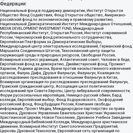
Федерации:
Национальный фонд в поддержку демократии, Институт Открытое
Общество Фонд Содействия, Фонд Открытое общество, Американо-
российский фонд по экономическому и правовому развитию,
Национальный Демократический Институт Международных Отношений,
MEDIA DEVELOPMENT INVESTMENT FUND, Международный
Республиканский Институт, Открытая Россия, Институт современной
России, Черноморский фонд регионального сотрудничества,
Европейская Платформа за Демократические Выборы,
Международный центр электоральных исследований, Германский фонд
Маршалла Соединенных Штатов, Тихоокеанский центр защиты
окружающей среды и природных ресурсов, Свободная Россия,
Всемирный конгресс украинцев, Атлантический совет, Человек в беде,
Европейский фонд за демократию, Джеймстаунский фонд, Прожект
Хармони, Родники дракона, Врачи против насильственного извлечения
органов, Фалунь Дафа, Друзья Фалуньгун, Фалуньгун, Коалиция по
расследованию преследования в отношении Фалуньгун в Китае,
Всемирная организация по расследованию преследований Фалуньгун,
Пражский гражданский центр, Ассоциация школ политических
исследований при Совете Европы, Центр либеральной современности,
Форум русскоязычных европейцев, Немецко-русский обмен, Бард
колледж, Европейский выбор, Фонд Ходорковского, Оксфордский
российский фонд, Фонд Будущее России, Компания свободы
информации, Проект Медиа, Международное партнерство за права
человека, Духовное Управление Евангельских Христиан Украинской
Христианской Церкви, Новое Поколение, Духовное Учебное Заведение
Международный Библейский Колледж, Международное христианское
движение, Всемирный Институт Саентологических Предприятий,
Церковь Духовной Технологии, Европейская сеть организаций по