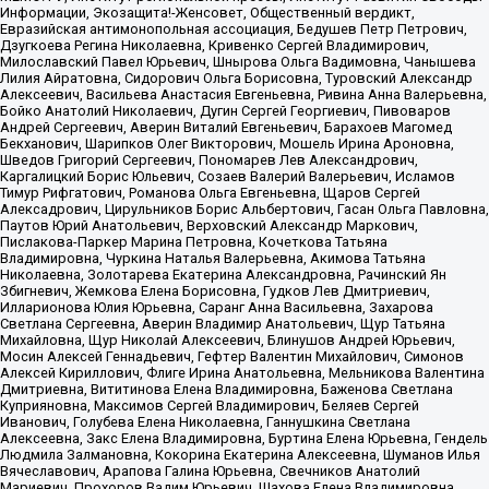
Информации, Экозащита!-Женсовет, Общественный вердикт,
Евразийская антимонопольная ассоциация, Бедушев Петр Петрович,
Дзугкоева Регина Николаевна, Кривенко Сергей Владимирович,
Милославский Павел Юрьевич, Шнырова Ольга Вадимовна, Чанышева
Лилия Айратовна, Сидорович Ольга Борисовна, Туровский Александр
Алексеевич, Васильева Анастасия Евгеньевна, Ривина Анна Валерьевна,
Бойко Анатолий Николаевич, Дугин Сергей Георгиевич, Пивоваров
Андрей Сергеевич, Аверин Виталий Евгеньевич, Барахоев Магомед
Бекханович, Шарипков Олег Викторович, Мошель Ирина Ароновна,
Шведов Григорий Сергеевич, Пономарев Лев Александрович,
Каргалицкий Борис Юльевич, Созаев Валерий Валерьевич, Исламов
Тимур Рифгатович, Романова Ольга Евгеньевна, Щаров Сергей
Алексадрович, Цирульников Борис Альбертович, Гасан Ольга Павловна,
Паутов Юрий Анатольевич, Верховский Александр Маркович,
Пислакова-Паркер Марина Петровна, Кочеткова Татьяна
Владимировна, Чуркина Наталья Валерьевна, Акимова Татьяна
Николаевна, Золотарева Екатерина Александровна, Рачинский Ян
Збигневич, Жемкова Елена Борисовна, Гудков Лев Дмитриевич,
Илларионова Юлия Юрьевна, Саранг Анна Васильевна, Захарова
Светлана Сергеевна, Аверин Владимир Анатольевич, Щур Татьяна
Михайловна, Щур Николай Алексеевич, Блинушов Андрей Юрьевич,
Мосин Алексей Геннадьевич, Гефтер Валентин Михайлович, Симонов
Алексей Кириллович, Флиге Ирина Анатольевна, Мельникова Валентина
Дмитриевна, Вититинова Елена Владимировна, Баженова Светлана
Куприяновна, Максимов Сергей Владимирович, Беляев Сергей
Иванович, Голубева Елена Николаевна, Ганнушкина Светлана
Алексеевна, Закс Елена Владимировна, Буртина Елена Юрьевна, Гендель
Людмила Залмановна, Кокорина Екатерина Алексеевна, Шуманов Илья
Вячеславович, Арапова Галина Юрьевна, Свечников Анатолий
Мариевич, Прохоров Вадим Юрьевич, Шахова Елена Владимировна,