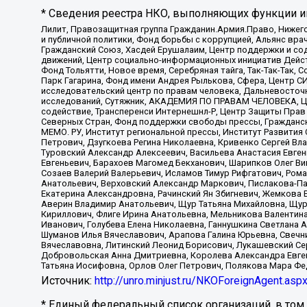
* Сведения реестра НКО, выполняющих функции ин
Лилит, Правозащитная группа Гражданин.Армия.Право, Нижего
и публичной политики, Фонд борьбы с коррупцией, Альянс вр
Гражданский Союз, Хасдей Ерушалаим, Центр поддержки и сод
движений, Центр социально-информационных инициатив Дейс
Фонд Тольятти, Новое время, Серебряная тайга, Так-Так-Так,
Парк Гагарина, Фонд имени Андрея Рылькова, Сфера, Центр С
исследовательский центр по правам человека, Дальневосточн
исследований, Сутяжник, АКАДЕМИЯ ПО ПРАВАМ ЧЕЛОВЕКА, Це
содействие, Трансперенси Интернешнл-Р, Центр Защиты Прав
Северных Стран, Фонд поддержки свободы прессы, Гражданск
МЕМО. РУ, Институт региональной прессы, Институт Развити
Петрович, Дзугкоева Регина Николаевна, Кривенко Сергей В
Туровский Александр Алексеевич, Васильева Анастасия Евген
Евгеньевич, Барахоев Магомед Бекханович, Шарипков Олег В
Созаев Валерий Валерьевич, Исламов Тимур Рифгатович, Рома
Анатольевич, Верховский Александр Маркович, Пислакова-Па
Екатерина Александровна, Рачинский Ян Збигневич, Жемкова 
Аверин Владимир Анатольевич, Щур Татьяна Михайловна, Щур
Кириллович, Флиге Ирина Анатольевна, Мельникова Валентин
Иванович, Голубева Елена Николаевна, Ганнушкина Светлана 
Шуманов Илья Вячеславович, Арапова Галина Юрьевна, Свечн
Вячеславовна, Литинский Леонид Борисович, Лукашевский Се
Добровольская Анна Дмитриевна, Королева Александра Евген
Татьяна Иосифовна, Орлов Олег Петрович, Полякова Мара Фе
Источник:
http://unro.minjust.ru/NKOForeignAgent.asp
* Единый федеральный список организаций, в том