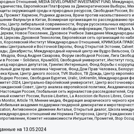
родных Отношений, MEDIA DEVELOPMENT INVESTMENT FUND, Международн
рудничества, Европейская Платформа за Демократические Выборы, Ме
щиты окружающей среды и природных ресурсов, Свободная Россия, Все
, Прожект Хармони, Родники дракона, Врачи против насильственного и
шении Фалуньгун в Китае, Всемирная организация по расследованию пр
опы, Центр либеральной современности, Форум русскоязычных европей
Фонд Будущее России, Компания свободы информации, Проект Медиа, 
 Церкви, Новое Поколение, Духовное Учебное Заведение Международн
й, Церковь Духовной Технологии, Европейская сеть организаций по н
nds, Королевский Институт Международных Отношений, КРИМСЬКА ПРАВОЗ
ициативы Центральной и Восточной Европы, Фонд Открытой Эстонии, Calver
ады, Декабристы, Международный научный центр им Вудро Вильсона, С
 Медуза, Фонд Андрея Сахарова, Форум свободной России, Лига Свободны
в России – Solidarus, КрымSOS, Свободный университет, Институт гос
Съезд народных депутатов, Гринпис Интернешнл, Фонд борьбы с коррупц
тельный дом прав человека Чернигов, Фонд Дом Прав Человека, Белору
ека Крым, Центр дикого лосося, TVR Studios, ТВ Дождь, Центр европей
одную Россию, Свободная Бурятия, Uralic, UnKremlin, Международная ф
омитет-2024, Центрально-Европейский университет, Центр восточноев
ражданский Совет, Центр анализа европейской политики, Академическа
Настоящая Россия, Глобальная сеть журналистов-расследователей, Слу
ый комитет России, Russie-Libertes, La Asocicion de Rusos Libres, С
on Monitor, Article 19, Мнение медиа, Федерация анархического черного
обильная академия поддержки гендерной демократии и миротворчества,
ational Education, Антивоенное движение Антальи, Открытый диалог, Школа 
 международных отношений им Нормана Патерсона, Центр Гражданских 
ротивление, Комитет независимости Ингушетии, Прометей, Stop Occupat
анные на
13.05.2024