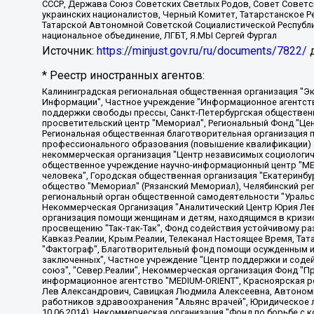
СССР, Держава Союз Советских Светлых Родов, Совет Советски
украинских националистов, Черный Комитет, Татарстанское 
Татарской Автономной Советской Социалистической Республи
национальное объединение, ЛГБТ, Я.МЫ Сергей Фургал
Источник:
https://minjust.gov.ru/ru/documents/7822/
д
* Реестр иностранных агентов:
Калининградская региональная общественная организация "Экозащита!-Женсовет", Фонд содействия защите прав и свобод граждан "Общественный вердикт", Фонд "Институт Развития Свободы Информации", Частное учреждение "Информационное агентство МЕМО. РУ", Региональная общественная организация "Общественная комиссия по сохранению наследия академика Сахарова", Фонд поддержки свободы прессы, Санкт-Петербургская общественная правозащитная организация "Гражданский контроль", Межрегиональная общественная организация "Информационно-просветительский центр "Мемориал", Региональный Фонд "Центр Защиты Прав Средств Массовой Информации", с 05.12.2023 Фонд "Центр Защиты Прав Средств массовой информации", Региональная общественная благотворительная организация помощи беженцам и мигрантам "Гражданское содействие", Негосударственное образовательное учреждение дополнительного профессионального образования (повышение квалификации) специалистов "АКАДЕМИЯ ПО ПРАВАМ ЧЕЛОВЕКА", Свердловская региональная общественная организация "Сутяжник", Автономная некоммерческая организация "Центр независимых социологических исследований", Союз общественных объединений "Российский исследовательский центр по правам человека", Региональное общественное учреждение научно-информационный центр "МЕМОРИАЛ", Некоммерческая организация "Фонд защиты гласности", Автономная некоммерческая организация "Институт прав человека", Городская общественная организация "Екатеринбургское общество "МЕМОРИАЛ", Городская общественная организация "Рязанское историко-просветительское и правозащитное общество "Мемориал" (Рязанский Мемориал), Челябинский региональный орган общественной самодеятельности – женское общественное объединение "Женщины Евразии", Челябинский региональный орган общественной самодеятельности "Уральская правозащитная группа", Фонд содействия защите здоровья и социальной справедливости имени Андрея Рылькова, Автономная Некоммерческая Организация "Аналитический Центр Юрия Левады", Автономная некоммерческая организация социальной поддержки населения "Проект Апрель", Региональная общественная организация помощи женщинам и детям, находящимся в кризисной ситуации "Информационно-методический центр "Анна", Фонд содействия развитию массовых коммуникаций и правовому просвещению "Так-так-Так", Фонд содействия устойчивому развитию "Серебряная тайга", Свердловский региональный общественный фонд социальных проектов "Новое время", "Idel.Реалии", Кавказ.Реалии, Крым.Реалии, Телеканал Настоящее Время, Татаро-башкирская служба Радио Свобода (Azatliq Radiosi), Радио Свободная Европа/Радио Свобода (PCE/PC), "Сибирь.Реалии", "Фактограф", Благотворительный фонд помощи осужденным и их семьям, Автономная некоммерческая организация "Институт глобализации и социальных движений", Фонд "В защиту прав заключенных", Частное учреждение "Центр поддержки и содействия развитию средств массовой информации", Пензенский региональный общественный благотворительный фонд "Гражданский союз", "Север.Реалии", Некоммерческая организация Фонд "Правовая инициатива", Общество с ограниченной ответственностью "Радио Свободная Европа/Радио Свобода", Чешское информационное агентство "MEDIUM-ORIENT", Красноярская региональная общественная организация