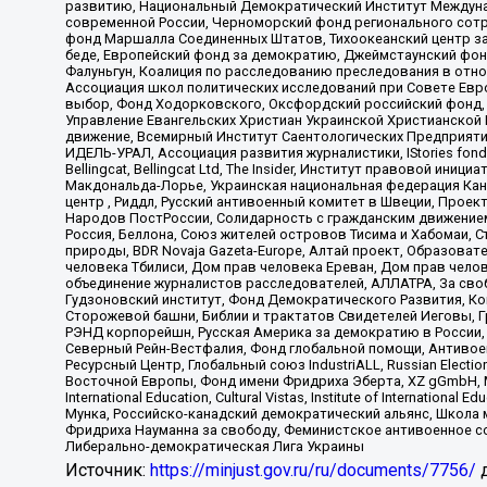
развитию, Национальный Демократический Институт Междуна
современной России, Черноморский фонд регионального сот
фонд Маршалла Соединенных Штатов, Тихоокеанский центр за
беде, Европейский фонд за демократию, Джеймстаунский фонд
Фалуньгун, Коалиция по расследованию преследования в отно
Ассоциация школ политических исследований при Совете Евр
выбор, Фонд Ходорковского, Оксфордский российский фонд, 
Управление Евангельских Христиан Украинской Христианской
движение, Всемирный Институт Саентологических Предприяти
ИДЕЛЬ-УРАЛ, Ассоциация развития журналистики, IStories fo
Bellingcat, Bellingcat Ltd, The Insider, Институт правовой ин
Макдональда-Лорье, Украинская национальная федерация Кан
центр , Риддл, Русский антивоенный комитет в Швеции, Проект
Народов ПостРоссии, Солидарность с гражданским движением 
Россия, Беллона, Союз жителей островов Тисима и Хабомаи, 
природы, BDR Novaja Gazeta-Europe, Алтай проект, Образова
человека Тбилиси, Дом прав человека Ереван, Дом прав челов
объединение журналистов расследователей, АЛЛАТРА, За своб
Гудзоновский институт, Фонд Демократического Развития, К
Сторожевой башни, Библии и трактатов Свидетелей Иеговы, Г
РЭНД корпорейшн, Русская Америка за демократию в России, 
Северный Рейн-Вестфалия, Фонд глобальной помощи, Антивоенн
Ресурсный Центр, Глобальный союз IndustriALL, Russian Electi
Восточной Европы, Фонд имени Фридриха Эберта, XZ gGmbH, М
International Education, Cultural Vistas, Institute of Intern
Мунка, Российско-канадский демократический альянс, Школа
Фридриха Науманна за свободу, Феминистское антивоенное соп
Либерально-демократическая Лига Украины
Источник:
https://minjust.gov.ru/ru/documents/7756/
д