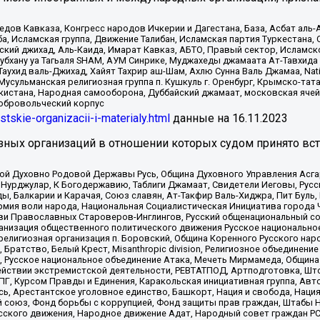
в Кавказа, Конгресс народов Ичкерии и Дагестана, База, Асбат аль-Ан
ба, Исламская группа, Движение Талибан, Исламская партия Туркестан
ский джихад, Аль-Каида, Имарат Кавказ, АБТО, Правый сектор, Исламск
Субхану уа Тагьаля SHAM, АУМ Синрике, Муджахеды джамаата Ат-Тавхида
ухид валь-Джихад, Хайят Тахрир аш-Шам, Ахлю Сунна Валь Джамаа, Natio
Мусульманская религиозная группа п. Кушкуль г. Оренбург, Крымско-т
кистана, Народная самооборона, Дуббайский джамаат, московская ячей
добровольческий корпус
istskie-organizacii-i-materialy.html
данные на
16.11.2023
зных организаций в отношении которых судом принято вс
ской Духовно Родовой Державы Русь, Община Духовного Управления Асг
Нурджулар, К Богодержавию, Таблиги Джамаат, Свидетели Иеговы, Рус
, Балкарии и Карачая, Союз славян, Ат-Такфир Валь-Хиджра, Пит Буль,
рмия воли народа, Национальная Социалистическая Инициатива города 
ви Православных Староверов-Инглингов, Русский общенациональный сою
ганизация общественного политического движения Русское национально
елигиозная организация п. Боровский, Община Коренного Русского нар
 Братство, Белый Крест, Misanthropic division, Религиозное объединен
е, Русское национальное объединение Атака, Мечеть Мирмамеда, Община
йствии экстремистской деятельности, РЕВТАТПОД, Артподготовка, Што
, Курсом Правды и Единения, Каракольская инициативная группа, Автог
ь, Арестантское уголовное единство, Башкорт, Нация и свобода, Нация и
союз, Фонд борьбы с коррупцией, Фонд защиты прав граждан, Штабы На
сского движения, Народное движение Адат, Народный совет граждан РС