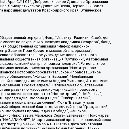
, WhatsApp, СИЧ-С14, Добровольческое Движение Организации
жное Демократическое Движение Весна, Верховный Совет
та народных депутатов Красноярского края, Этническое
, Дальневосточное общественное движение "Маяк", Санкт-Петербургская ЛГБТ-инициативная группа "Выход", Инициативная группа ЛГБТ+ "Реверс", Алексеев Андрей Викторович, Бекбулатова Таисия Львовна, Беляев Иван Михайлович, Владыкина Елена Сергеевна, Гельман Марат Александрович, Никульшина Вероника Юрьевна, Толоконникова Надежда Андреевна, Шендерович Виктор Анатольевич, Общество с ограниченной ответственностью "Данное сообщение", Общество с ограниченной ответственностью Издательский дом "Новая глава", Айнбиндер Александра Александровна, Московский комьюнити-центр для ЛГБТ+инициатив, Благотворительный фонд развития филантропии, Deutsche Welle (Германия, Kurt-Schumacher-Strasse 3, 53113 Bonn), Борзунова Мария Михайловна, Воробьев Виктор Викторович, Голубева Анна Львовна, Константинова Алла Михайловна, Малкова Ирина Владимировна, Мурадов Мурад Абдулгалимович, Осетинская Елизавета Николаевна, Понасенков Евгений Николаевич, Ганапольский Матвей Юрьевич, Киселев Евгений Алексеевич, Борухович Ирина Григорьевна, Дремин Иван Тимофеевич, Дубровский Дмитрий Викторович, Красноярская региональная общественная организация поддержки и развития альтернативных образовательных технологий и межкультурных коммуникаций "ИНТЕРРА", Маяковская Екатерина Алексеевна, Фейгин Марк Захарович, Филимонов Андрей Викторович, Дзугкоева Регина Николаевна, Доброхотов Роман Александрович, Дудь Юрий Александрович, Елкин Сергей Владимирович, Кругликов Кирилл Игоревич, Сабунаева Мария Леонидовна, Семенов Алексей Владимирович, Шаинян Карен Багратович, Шульман Екатерина Михайловна, Асафьев Артур Валерьевич, Вахштайн Виктор Семенович, Венедиктов Алексей Алексеевич, Лушникова Екатерина Евгеньевна, Волков Леонид Михайлович, Невзоров Александр Глебович, Пархоменко Сергей Борисович, Сироткин Ярослав Николаевич, Кара-Мурза Владимир Владимирович, Баранова Наталья Владимировна, Гозман Леонид Яковлевич, Кагарлицкий Борис Юльевич, Климарев Михаил Валерьевич, Милов Владимир Станиславович, Автономная некоммерческая организация Краснодарский центр современного искусства "Типография", Моргенштерн Алишер Тагирович, Соболь Любовь Эдуардовна, Общество с ограниченной ответственностью "ЛИЗА НОРМ", Каспаров Гарри Кимович, Ходорковский Михаил Борисович, Общество с ограниченной ответственностью "Апрельские тезисы", Данилович Ирина Брониславовна, Кашин Олег Владимирович, Петров Николай Владимирович, Пивоваров Алексей Владимирович, Соколов Михаил Владимирович, Цветкова Юлия Владимировна, Чичваркин Евгений Александрович, Комитет против пыток/Команда против пыток, Общество с ограниченной ответственностью "Первый научный", Общество с ограниченной ответственностью "Вертолет и ко", Белоцерковская Вероника Борисовна, Кац Максим Евгеньевич, Лазарева Татьяна Юрьевна, Шаведдинов Руслан Табризович, Яшин Илья Валерьевич, Общество с ограниченной ответственностью "Иноагент ААВ", Алешковский Дмитрий Петрович, Альбац Евгения Марковна, Быков Дмитрий Львович, Галямина Юлия Евгеньевна, Лойко Сергей Леонидович, Мартынов Кирилл Константинович, Медведев Сергей Александрович, Крашенинников Федор Геннадиевич, Гордеева Катерина Вл