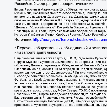
Российской Федерации террористическими:
Высший военный Маджлисуль Шура Объединенных сил моджахедо
мусульмане, Партия исламского освобождения, Лашкар-И-Тай
исламского наследия, Дом двух святых, Джунд аш-Шам, Ислам
ополчение имени К. Минина и Д. Пожарского, Аджр от Аллаха 
давлати исломи, Террористическое сообщество Сеть, Катиба Та
“Джамаат “Красный пахарь”, Колумбайн, Хатлонский джамаат, 
Челебиджихана, Азов, Партия исламского возрождения Таджи
Которая Улыбается, Легион Свобода России, Айдар, Русский 
Источник:
http://nac.gov.ru/terroristicheskie-i-ekstrem
* Перечень общественных объединений и религио
или запрете деятельности:
Национал-большевистская партия, ВЕК РА, Рада земли Кубан
Перуна, Мужская Духовная Семинария Староверов-Инглингов, 
общество, Джамаат мувахидов, Объединенный Вилайат Кабарды
Славянский союз, Формат-18, Благородный Орден Дьявола, А
национальное единство, Древнерусской Инглистической церк
О свободе совести и о религиозных объединениях, Омская ор
Футбольного Клуба Динамо, Файзрахманисты, Мусульманская р
Украинская повстанческая армия, Тризуб им. Степана Бандеры,
Инициатива, TulaSkins, Этнополитическое объединение Русски
крымскотатарского народа, Рубеж Севера, ТОЙС, О противоде
Независимость, Фирма, Молодежная правозащитная группа МПГ
Благотворительный пансионат Ак Умут, Русская республика Рус
Патриотический клуб-Новокузнецк/РПК, Сибирский державный 
Краснодара, Мужское государство, Народное объединение ру