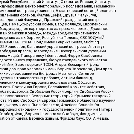
ый Республиканский Институт, Открытая Россия, Институт
ждународный центр электоральных исследований, Германский
мирный конгресс украинцев, Атлантический совет, Человек в
звлечения органов, Фалунь Дафа, Друзья Фалуньгун,
еследований Фалуньгун, Пражский гражданский центр,
цев, Немецко-русский обмен, Бард колледж, Европейский
Международное партнерство за права человека, Духовное
ый Библейский Колледж, Международное христианское
аблюдению за выборами, Республика Польша, СВОБОДНЫЙ
АХИСНА ГРУПА, Фонд имени Генриха Бёлля, Stichting
t 22 Foundation, Канадский украинский конгресс, Институт
вободная пресса, Возрождение, Всеукраинский духовный
х Наций, Transparеncy International, Форум Свободных
ударственного управления, Форум гражданского общества
ией Инк, Завет церквей TCCN, Агора, Всемирный фонд
сский дом прав человека имени Бориса Звозскова, Дом прав
ских исследований им Вилфрида Мартенса, Сетевое
едерация транспортных рабочих, ИстЧам Финланд,
ропейских и международных исследований, Общество
я сеть Восточная Европа, Российский комитет действия,
жба поддержки, Свободная Россия Берлин, Свободная Россия
оюз за возвращение Северных территорий, Крымскотатарский
 креста, Радио Свободная Европа, Германское общество изучения
 Форум имени Льва Копелева, American Councils for
международных отношений и государственной политики им Питера
Свобод, Фонд Бориса Немцова за Свободу, Фонд имени
ion of Karelia, Вернись живым, Фридом Хаус, СОТА медиа,