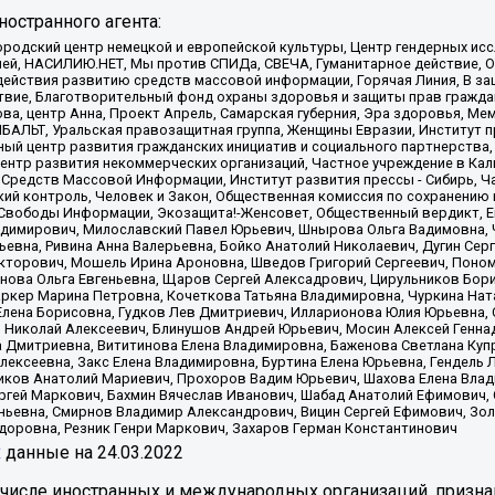
остранного агента:
родский центр немецкой и европейской культуры, Центр гендерных исс
ачей, НАСИЛИЮ.НЕТ, Мы против СПИДа, СВЕЧА, Гуманитарное действие, 
ействия развитию средств массовой информации, Горячая Линия, В защ
твие, Благотворительный фонд охраны здоровья и защиты прав гражда
 Сова, центр Анна, Проект Апрель, Самарская губерния, Эра здоровья, 
ИБАЛЬТ, Уральская правозащитная группа, Женщины Евразии, Институт п
ый центр развития гражданских инициатив и социального партнерства,
нтр развития некоммерческих организаций, Частное учреждение в Кал
 Средств Массовой Информации, Институт развития прессы - Сибирь, Ч
ий контроль, Человек и Закон, Общественная комиссия по сохранению
я Свободы Информации, Экозащита!-Женсовет, Общественный вердикт, 
ладимирович, Милославский Павел Юрьевич, Шнырова Ольга Вадимовна,
ьевна, Ривина Анна Валерьевна, Бойко Анатолий Николаевич, Дугин Сер
икторович, Мошель Ирина Ароновна, Шведов Григорий Сергеевич, Поно
нова Ольга Евгеньевна, Щаров Сергей Алексадрович, Цирульников Бори
ркер Марина Петровна, Кочеткова Татьяна Владимировна, Чуркина Нат
Елена Борисовна, Гудков Лев Дмитриевич, Илларионова Юлия Юрьевна, С
 Николай Алексеевич, Блинушов Андрей Юрьевич, Мосин Алексей Генна
а Дмитриевна, Вититинова Елена Владимировна, Баженова Светлана Куп
Алексеевна, Закс Елена Владимировна, Буртина Елена Юрьевна, Гендель
иков Анатолий Мариевич, Прохоров Вадим Юрьевич, Шахова Елена Влад
ргей Маркович, Бахмин Вячеслав Иванович, Шабад Анатолий Ефимович, 
ьевна, Смирнов Владимир Александрович, Вицин Сергей Ефимович, Зол
доровна, Резник Генри Маркович, Захаров Герман Константинович
x
данные на
24.03.2022
 числе иностранных и международных организаций, призна