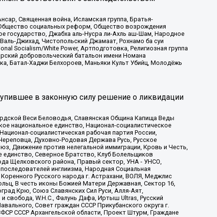
сар, Священная война, Исламская группа, Братья-
а, Общество социальных реформ, Общество возрождения
ое государство, Джабха аль-Нусра ли-Ахль аш-Шам, Народное
 Валь-Джихад, Чистопольский Джамаат, Рохнамо ба суи
nal Socialism/White Power, Артподготовка, Религиозная группа
атарский добровольческий батальон имени Номана
ка, Батал-Хаджи Белхороев, Маньяки Культ Убийц, Молодёжь
тупившее в законную силу решение о ликвидации
ардской Веси Беловодья, Славянская Община Капища Веды
ское национальное единство, Национал-социалистическое
 Национал-социалистическая рабочая партия России,
Череповца, Духовно-Родовая Держава Русь, Русское
з, Движение против нелегальной иммиграции, Кровь и Честь,
е единство, Северное Братство, Клуб Болельщиков
ода Щелковского района, Правый сектор, УНА - УНСО,
ие последователей инглиизма, Народная Социальная
 Коренного Русского народа г. Астрахани, ВОЛЯ, Меджлис
льц, В честь иконы Божией Матери Державная, Сектор 16,
рад Крю, Союз Славянских Сил Руси, Алля-Аят,
 свобода, W.H.С., Фалунь Дафа, Иртыш Ultras, Русский
вального, Совет граждан СССР Прикубанского округа г.
ФСР СССР Архангельской области, Проект Штурм, Граждане