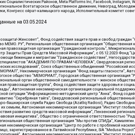
х Социалистических Районов, Meta Platforms Inc, Facebook, Instagram
Региональное Всетатарское общественное движение, Невоград, Молоде
ки, Конгресс ойрат-калмыцкого народа, Исполнительный комитет сове
анные на
03.05.2024
 "Мы против СПИДа", Камалягин Денис Николаевич, Маркелов Сергей Евгеньевич, Пономарев Лев Александрович, Савицкая Людмила Алексеевна, Автономная некоммерческая организация "Центр по работе с проблемой насилия "НАСИЛИЮ.НЕТ", Межрегиональный профессиональный союз работников здравоохранения "Альянс врачей", Юридическое лицо, зарегистрированное в Латвийской Республике, SIA "Medusa Project" (регистрационный номер 40103797863, дата регистрации 10.06.2014), Некоммерческая организация "Фонд по борьбе с коррупцией", Автономная некоммерческая организация "Институт права и публичной политики", Баданин Роман Сергеевич, Гликин Максим Александрович, Железнова Мария Михайловна, Лукьянова Юлия Сергеевна, Маетная Елизавета Витальевна, Маняхин Петр Борисович, Чуракова Ольга Владимировна, Ярош Юлия Петровна, Юридическое лицо "The Insider SIA", зарегистрированное в Риге, Латвийская Республика (дата регистрации 26.06.2015), являющееся администратором доменного имени интернет-издания "The Insider SIA", https://theins.ru, Постернак Алексей Евгеньевич, Рубин Михаил Аркадьевич, Анин Роман Александрович, Юридическое лицо Istories fonds, зарегистрированное в Латвийской Республике (регистрационный номер 50008295751, дата регистрации 24.02.2020), Великовский Дмитрий Александрович, Долинина Ирина Николаевна, Мароховская Алеся Алексеевна, Шлейнов Роман Юрьевич, Шмагун Олеся Валентиновна, Общество с ограниченной ответственностью "Альтаир 2021", Общество с ограниченной ответственностью "Вега 2021", Общество с ограниченной ответственностью "Главный редактор 2021", Общество с ограниченной ответственностью "Ромашки монолит", Важенков Артем Валерьевич, Ивановская областная общественная организация "Центр гендерных исследований", Гурман Юрий Альбертович, Медиапроект "ОВД-Инфо", Егоров Владимир Владимирович, Жилинский Владимир Александрович, Общество с ограниченной ответственностью "ЗП", Иванова София Юрьевна, Карезина Инна Павловна, Кильтау Екатерина Викторовна, Петров Алексей Викторович, Пискунов Сергей Евгеньевич, Смирнов Сергей Сергеевич, Тихонов Михаил Сергеевич, Общество с ограниченной ответственностью "ЖУРНАЛИСТ-ИНОСТРАННЫЙ АГЕНТ", Арапова Галина Юрьевна, Вольтская Татьяна Анатольевна, Американская компания "Mason G.E.S. Anonymous Foundation" (США), являющаяся владельцем интернет-издания https://mnews.world/, Компания "Stichting Bellingcat", зарегистрированная в Нидерландах (дата регистрации 11.07.2018), Захаров Андрей Вячеславович, Клепиковская Екатерина Дмитриевна, Общество с ограниченной ответственностью "МЕМО", Перл Роман Александрович, Симонов Евгений Алексеевич, Соловьева Елена Анатольевна, Сотников Даниил Владимирович, Сурначева Елизавета Дмитриевна, Автономная некоммерческая организация по защите прав человека и информированию населения "Якутия – Наше Мнение", Общество с ограниченной ответственностью "Москоу диджитал медиа", с 26.01.2023 Общество с ограниченной ответственностью "Чайка Белые сады", Ветошкина Валерия Валерьевна, Заговора Максим Александрович, Межрегиональное общественное движение "Российская ЛГБТ - сеть", Оленичев Максим Владимирович, Павлов Иван Юрьевич, Скворцова Елена Сергеевна, Общество с ограниченной ответственностью "Как бы инагент", Кочетков Игорь Викторович, Общество с ограниченной ответственностью "Честные выборы", Еланчик Олег Александрович, Общество с ограниченной ответственностью "Нобелевский призыв", Гималова Регина Эмилевна, Григорьев Андрей Валерьевич, Григорьева Алина Александровна, Ассоциация по содействию защите прав призывников, альтернативнослужащих и военнослужащих "Правозащитная группа "Гражданин.Армия.Право", Хисамова Регина Фаритовна, Автономная некоммерческая организация по реализации социально-правовых программ "Лилит"