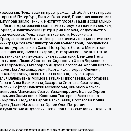
ледований, Фонд защиты прав граждан Штаб, Институт права
Открытый Петербург, Лига Избирателей, Правовая инициатива,
иту прав заключенных, Институт глобализации и социальных
н, Благотворительный фонд помощи осужденным и их семьям,
Мемориал, Аналитический Центр Юрия Левады, Издательство
рав человека, Фонд защиты гласности, Российский
 Гражданское действие, Центр независимых социологических
ининграде Совета Министров северных стран, Гражданское
астное учреждение в Санкт-Петербурге Совета Министров
 наследия академика Сахарова, Информационное агентство
Евразийская антимонопольная ассоциация, Бедушев Петр
 Чанышева Лилия Айратовна, Сидорович Ольга Борисовна,
гей Георгиевич, Пивоваров Андрей Сергеевич, Аверин Виталий
марев Лев Александрович, Каргалицкий Борис Юльевич,
с Альбертович, Гасан Ольга Павловна, Паутов Юрий
алья Валерьевна, Акимова Татьяна Николаевна, Золотарева
аранг Анна Васильевна, Захарова Светлана Сергеевна,
дьевич, Гефтер Валентин Михайлович, Симонов Алексей
рияновна, Максимов Сергей Владимирович, Беляев Сергей
 Людмила Залмановна, Кокорина Екатерина Алексеевна,
имировна, Подузов Сергей Васильевич, Протасова Ирина
Сухих Дарья Николаевна, Орлов Олег Петрович,
отухин Борис Андреевич, Левинсон Лев Семенович, Локшина
нных в соответствии с законодательством