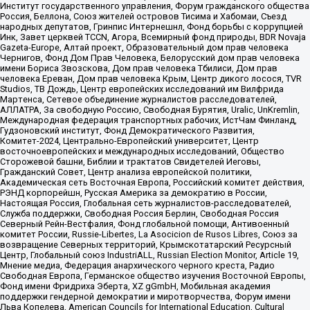
Институт государственного управления, Форум гражданского общества
Россия, Беллона, Союз жителей островов Тисима и Хабомаи, Съезд
народных депутатов, Гринпис Интернешнл, Фонд борьбы с коррупцией
Инк, Завет церквей TCCN, Агора, Всемирный фонд природы, BDR Novaja
Gazeta-Europe, Алтай проект, Образовательный дом прав человека
Чернигов, Фонд Дом Прав Человека, Белорусский дом прав человека
имени Бориса Звозскова, Дом прав человека Тбилиси, Дом прав
человека Ереван, Дом прав человека Крым, Центр дикого лосося, TVR
Studios, ТВ Дождь, Центр европейских исследований им Вилфрида
Мартенса, Сетевое объединение журналистов расследователей,
АЛЛАТРА, За свободную Россию, Свободная Бурятия, Uralic, UnKremlin,
Международная федерация транспортных рабочих, ИстЧам Финланд,
Гудзоновский институт, Фонд Демократического Развития,
Комитет-2024, Центрально-Европейский университет, Центр
восточноевропейских и международных исследований, Общество
Сторожевой башни, Библии и трактатов Свидетелей Иеговы,
Гражданский Совет, Центр анализа европейской политики,
Академическая сеть Восточная Европа, Российский комитет действия,
РЭНД корпорейшн, Русская Америка за демократию в России,
Настоящая Россия, Глобальная сеть журналистов-расследователей,
Служба поддержки, Свободная Россия Берлин, Свободная Россия
Северный Рейн-Вестфалия, Фонд глобальной помощи, Антивоенный
комитет России, Russie-Libertes, La Asocicion de Rusos Libres, Союз за
возвращение Северных территорий, Крымскотатарский Ресурсный
Центр, Глобальный союз IndustriALL, Russian Election Monitor, Article 19,
Мнение медиа, Федерация анархического черного креста, Радио
Свободная Европа, Германское общество изучения Восточной Европы,
Фонд имени Фридриха Эберта, XZ gGmbH, Мобильная академия
поддержки гендерной демократии и миротворчества, Форум имени
Льва Копелева, American Councils for International Education, Cultural