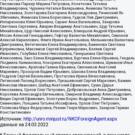
Пислакова-Паркер Марина Петровна, Кочеткова Татьяна
Владимировна, Чуркина Наталья Валерьевна, Акимова Татьяна
Николаевна, Золотарева Екатерина Александровна, Рачинский Ян
Збигневич, Жемкова Елена Борисовна, Гудков Лев Дмитриевич,
Илларионова Юлия Юрьевна, Саранг Анна Васильевна, Захарова
Светлана Сергеевна, Аверин Владимир Анатольевич, Щур Татьяна
Михайловна, Щур Николай Алексеевич, Блинушов Андрей Юрьевич,
Мосин Алексей Геннадьевич, Гефтер Валентин Михайлович, Симонов
Алексей Кириллович, Флиге Ирина Анатольевна, Мельникова Валентина
Дмитриевна, Вититинова Елена Владимировна, Баженова Светлана
Куприяновна, Максимов Сергей Владимирович, Беляев Сергей
Иванович, Голубева Елена Николаевна, Ганнушкина Светлана
Алексеевна, Закс Елена Владимировна, Буртина Елена Юрьевна, Гендель
Людмила Залмановна, Кокорина Екатерина Алексеевна, Шуманов Илья
Вячеславович, Арапова Галина Юрьевна, Свечников Анатолий
Мариевич, Прохоров Вадим Юрьевич, Шахова Елена Владимировна,
Подузов Сергей Васильевич, Протасова Ирина Вячеславовна,
Литинский Леонид Борисович, Лукашевский Сергей Маркович, Бахмин
Вячеслав Иванович, Шабад Анатолий Ефимович, Сухих Дарья
Николаевна, Орлов Олег Петрович, Добровольская Анна Дмитриевна,
Королева Александра Евгеньевна, Смирнов Владимир Александрович,
Вицин Сергей Ефимович, Золотухин Борис Андреевич, Левинсон Лев
Семенович, Локшина Татьяна Иосифовна, Орлов Олег Петрович,
Полякова Мара Федоровна, Резник Генри Маркович, Захаров Герман
Константинович
Источник:
http://unro.minjust.ru/NKOForeignAgent.aspx
данные на
24.03.2022