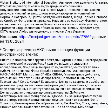
Vistas, Institute of International Education, Антивоенное движение Антальи,
Открытый диалог, Школа международных отношений и
государственной политики им Питера Мунка, Российско-канадский
демократический альянс, Школа международных отношений им
Нормана Патерсона, Центр Гражданских Свобод, Фонд Бориса Немцова
за Свободу, Фонд имени Фридриха Науманна за свободу, Феминистское
антивоенное сопротивление, Комитет независимости Ингушетии,
Прометей, Stop Occupation of Karelia, Вернись живым, Фридом Хаус,
СОТА медиа, Либерально-демократическая Лига Украины
Источник:
https://minjust.gov.ru/ru/documents/7756/
данные
на
13.05.2024
* Сведения реестра НКО, выполняющих функции
иностранного агента:
Лилит, Правозащитная группа Гражданин.Армия.Право, Нижегородский
центр немецкой и европейской культуры, Центр гендерных
исследований, Фонд защиты прав граждан Штаб, Институт права и
публичной политики, Фонд борьбы с коррупцией, Альянс врачей,
НАСИЛИЮ.НЕТ, Мы против СПИДа, СВЕЧА, Гуманитарное действие,
Открытый Петербург, Лига Избирателей, Правовая инициатива,
Гражданский Союз, Хасдей Ерушалаим, Центр поддержки и содействия
развитию средств массовой информации, Горячая Линия, В защиту
прав заключенных, Институт глобализации и социальных движений,
Центр социально-информационных инициатив Действие,
Благотворительный фонд охраны здоровья и защиты прав граждан,
Благотворительный фонд помощи осужденным и их семьям, Фонд
Тольятти, Новое время, Серебряная тайга, Так-Так-Так, Сова, центр Анна,
Проект Апрель, Самарская губерния, Эра здоровья, Мемориал,