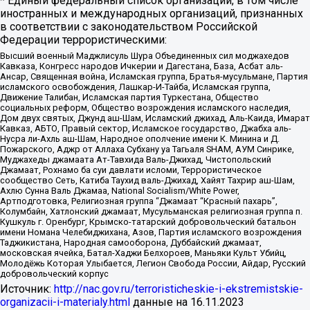
* Единый федеральный список организаций, в том числе
иностранных и международных организаций, признанных
в соответствии с законодательством Российской
Федерации террористическими:
Высший военный Маджлисуль Шура Объединенных сил моджахедов
Кавказа, Конгресс народов Ичкерии и Дагестана, База, Асбат аль-
Ансар, Священная война, Исламская группа, Братья-мусульмане, Партия
исламского освобождения, Лашкар-И-Тайба, Исламская группа,
Движение Талибан, Исламская партия Туркестана, Общество
социальных реформ, Общество возрождения исламского наследия,
Дом двух святых, Джунд аш-Шам, Исламский джихад, Аль-Каида, Имарат
Кавказ, АБТО, Правый сектор, Исламское государство, Джабха аль-
Нусра ли-Ахль аш-Шам, Народное ополчение имени К. Минина и Д.
Пожарского, Аджр от Аллаха Субхану уа Тагьаля SHAM, АУМ Синрике,
Муджахеды джамаата Ат-Тавхида Валь-Джихад, Чистопольский
Джамаат, Рохнамо ба суи давлати исломи, Террористическое
сообщество Сеть, Катиба Таухид валь-Джихад, Хайят Тахрир аш-Шам,
Ахлю Сунна Валь Джамаа, National Socialism/White Power,
Артподготовка, Религиозная группа “Джамаат “Красный пахарь”,
Колумбайн, Хатлонский джамаат, Мусульманская религиозная группа п.
Кушкуль г. Оренбург, Крымско-татарский добровольческий батальон
имени Номана Челебиджихана, Азов, Партия исламского возрождения
Таджикистана, Народная самооборона, Дуббайский джамаат,
московская ячейка, Батал-Хаджи Белхороев, Маньяки Культ Убийц,
Молодёжь Которая Улыбается, Легион Свобода России, Айдар, Русский
добровольческий корпус
Источник:
http://nac.gov.ru/terroristicheskie-i-ekstremistskie-
organizacii-i-materialy.html
данные на
16.11.2023