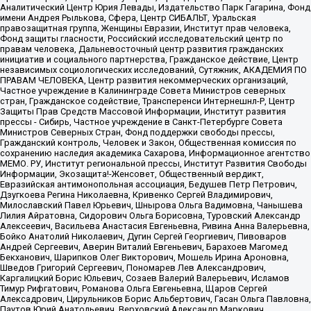
Аналитический Центр Юрия Левады, Издательство Парк Гагарина, Фонд
имени Андрея Рылькова, Сфера, Центр СИБАЛЬТ, Уральская
правозащитная группа, Женщины Евразии, Институт прав человека,
Фонд защиты гласности, Российский исследовательский центр по
правам человека, Дальневосточный центр развития гражданских
инициатив и социального партнерства, Гражданское действие, Центр
независимых социологических исследований, Сутяжник, АКАДЕМИЯ ПО
ПРАВАМ ЧЕЛОВЕКА, Центр развития некоммерческих организаций,
Частное учреждение в Калининграде Совета Министров северных
стран, Гражданское содействие, Трансперенси Интернешнл-Р, Центр
Защиты Прав Средств Массовой Информации, Институт развития
прессы - Сибирь, Частное учреждение в Санкт-Петербурге Совета
Министров Северных Стран, Фонд поддержки свободы прессы,
Гражданский контроль, Человек и Закон, Общественная комиссия по
сохранению наследия академика Сахарова, Информационное агентство
МЕМО. РУ, Институт региональной прессы, Институт Развития Свободы
Информации, Экозащита!-Женсовет, Общественный вердикт,
Евразийская антимонопольная ассоциация, Бедушев Петр Петрович,
Дзугкоева Регина Николаевна, Кривенко Сергей Владимирович,
Милославский Павел Юрьевич, Шнырова Ольга Вадимовна, Чанышева
Лилия Айратовна, Сидорович Ольга Борисовна, Туровский Александр
Алексеевич, Васильева Анастасия Евгеньевна, Ривина Анна Валерьевна,
Бойко Анатолий Николаевич, Дугин Сергей Георгиевич, Пивоваров
Андрей Сергеевич, Аверин Виталий Евгеньевич, Барахоев Магомед
Бекханович, Шарипков Олег Викторович, Мошель Ирина Ароновна,
Шведов Григорий Сергеевич, Пономарев Лев Александрович,
Каргалицкий Борис Юльевич, Созаев Валерий Валерьевич, Исламов
Тимур Рифгатович, Романова Ольга Евгеньевна, Щаров Сергей
Алексадрович, Цирульников Борис Альбертович, Гасан Ольга Павловна,
Паутов Юрий Анатольевич, Верховский Александр Маркович,