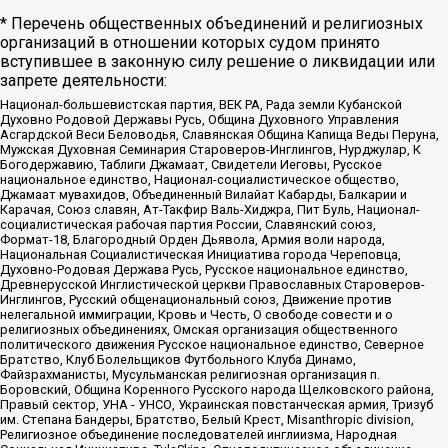
* Перечень общественных объединений и религиозных
организаций в отношении которых судом принято
вступившее в законную силу решение о ликвидации или
запрете деятельности:
Национал-большевистская партия, ВЕК РА, Рада земли Кубанской
Духовно Родовой Державы Русь, Община Духовного Управления
Асгардской Веси Беловодья, Славянская Община Капища Веды Перуна,
Мужская Духовная Семинария Староверов-Инглингов, Нурджулар, К
Богодержавию, Таблиги Джамаат, Свидетели Иеговы, Русское
национальное единство, Национал-социалистическое общество,
Джамаат мувахидов, Объединенный Вилайат Кабарды, Балкарии и
Карачая, Союз славян, Ат-Такфир Валь-Хиджра, Пит Буль, Национал-
социалистическая рабочая партия России, Славянский союз,
Формат-18, Благородный Орден Дьявола, Армия воли народа,
Национальная Социалистическая Инициатива города Череповца,
Духовно-Родовая Держава Русь, Русское национальное единство,
Древнерусской Инглистической церкви Православных Староверов-
Инглингов, Русский общенациональный союз, Движение против
нелегальной иммиграции, Кровь и Честь, О свободе совести и о
религиозных объединениях, Омская организация общественного
политического движения Русское национальное единство, Северное
Братство, Клуб Болельщиков Футбольного Клуба Динамо,
Файзрахманисты, Мусульманская религиозная организация п.
Боровский, Община Коренного Русского народа Щелковского района,
Правый сектор, УНА - УНСО, Украинская повстанческая армия, Тризуб
им. Степана Бандеры, Братство, Белый Крест, Misanthropic division,
Религиозное объединение последователей инглиизма, Народная