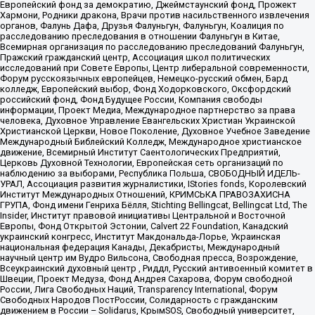
Европейский фонд за демократию, Джеймстаунский фонд, Прожект
Хармони, Родники дракона, Врачи против насильственного извлечения
органов, Фалунь Дафа, Друзья Фалуньгун, Фалуньгун, Коалиция по
расследованию преследования в отношении Фалуньгун в Китае,
Всемирная организация по расследованию преследований Фалуньгун,
Пражский гражданский центр, Ассоциация школ политических
исследований при Совете Европы, Центр либеральной современности,
Форум русскоязычных европейцев, Немецко-русский обмен, Бард
колледж, Европейский выбор, Фонд Ходорковского, Оксфордский
российский фонд, Фонд Будущее России, Компания свободы
информации, Проект Медиа, Международное партнерство за права
человека, Духовное Управление Евангельских Христиан Украинской
Христианской Церкви, Новое Поколение, Духовное Учебное Заведение
Международный Библейский Колледж, Международное христианское
движение, Всемирный Институт Саентологических Предприятий,
Церковь Духовной Технологии, Европейская сеть организаций по
наблюдению за выборами, Республика Польша, СВОБОДНЫЙ ИДЕЛЬ-
УРАЛ, Ассоциация развития журналистики, IStories fonds, Королевский
Институт Международных Отношений, КРИМСЬКА ПРАВОЗАХИСНА
ГРУПА, Фонд имени Генриха Бёлля, Stichting Bellingcat, Bellingcat Ltd, The
Insider, Институт правовой инициативы Центральной и Восточной
Европы, Фонд Открытой Эстонии, Calvert 22 Foundation, Канадский
украинский конгресс, Институт Макдональда-Лорье, Украинская
национальная федерация Канады, Декабристы, Международный
научный центр им Вудро Вильсона, Свободная пресса, Возрождение,
Всеукраинский духовный центр , Риддл, Русский антивоенный комитет в
Швеции, Проект Медуза, Фонд Андрея Сахарова, Форум свободной
России, Лига Свободных Наций, Transparеncy International, Форум
Свободных Народов ПостРоссии, Солидарность с гражданским
движением в России – Solidarus, КрымSOS, Свободный университет,