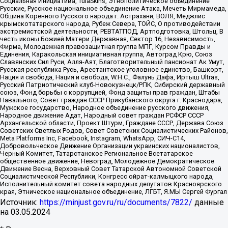
Социальная Инициатива, TulaSkins, Этнополитическое объединение
Русские, Русское национальное объединение Атака, Мечеть Мирмамеда,
Община Коренного Русского народа г. Астрахани, ВОЛЯ, Меджлис
крымскотатарского народа, Рубеж Севера, ТОЙС, О противодействии
экстремистской деятельности, РЕВТАТПОД, Артподготовка, Штольц, В
честь иконы Божией Матери Державная, Сектор 16, Независимость,
Фирма, Молодежная правозащитная группа МПГ, Курсом Правды и
Единения, Каракольская инициативная группа, Автоград Крю, Союз
Славянских Сил Руси, Алля-Аят, Благотворительный пансионат Ак Умут,
Русская республика Русь, Арестантское уголовное единство, Башкорт,
Нация и свобода, Нация и свобода, W.H.С., Фалунь Дафа, Иртыш Ultras,
Русский Патриотический клуб-Новокузнецк/РПК, Сибирский державный
союз, Фонд борьбы с коррупцией, Фонд защиты прав граждан, Штабы
Навального, Совет граждан СССР Прикубанского округа г. Краснодара,
Мужское государство, Народное объединение русского движения,
Народное движение Адат, Народный совет граждан РСФСР СССР
Архангельской области, Проект Штурм, Граждане СССР, Держава Союз
Советских Светлых Родов, Совет Советских Социалистических Районов,
Meta Platforms Inc, Facebook, Instagram, WhatsApp, СИЧ-С14,
Добровольческое Движение Организации украинских националистов,
Черный Комитет, Татарстанское Региональное Всетатарское
общественное движение, Невоград, Молодежное Демократическое
Движение Весна, Верховный Совет Татарской Автономной Советской
Социалистической Республики, Конгресс ойрат-калмыцкого народа,
Исполнительный комитет совета народных депутатов Красноярского
края, Этническое национальное объединение, ЛГБТ, Я.МЫ Сергей Фургал
Источник:
https://minjust.gov.ru/ru/documents/7822/
данные
на
03.05.2024