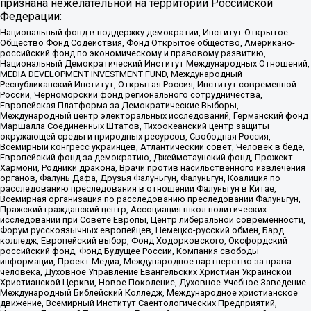
признана нежелательной на территории Российской
Федерации:
Национальный фонд в поддержку демократии, Институт Открытое
Общество Фонд Содействия, Фонд Открытое общество, Американо-
российский фонд по экономическому и правовому развитию,
Национальный Демократический Институт Международных Отношений,
MEDIA DEVELOPMENT INVESTMENT FUND, Международный
Республиканский Институт, Открытая Россия, Институт современной
России, Черноморский фонд регионального сотрудничества,
Европейская Платформа за Демократические Выборы,
Международный центр электоральных исследований, Германский фонд
Маршалла Соединенных Штатов, Тихоокеанский центр защиты
окружающей среды и природных ресурсов, Свободная Россия,
Всемирный конгресс украинцев, Атлантический совет, Человек в беде,
Европейский фонд за демократию, Джеймстаунский фонд, Прожект
Хармони, Родники дракона, Врачи против насильственного извлечения
органов, Фалунь Дафа, Друзья Фалуньгун, Фалуньгун, Коалиция по
расследованию преследования в отношении Фалуньгун в Китае,
Всемирная организация по расследованию преследований Фалуньгун,
Пражский гражданский центр, Ассоциация школ политических
исследований при Совете Европы, Центр либеральной современности,
Форум русскоязычных европейцев, Немецко-русский обмен, Бард
колледж, Европейский выбор, Фонд Ходорковского, Оксфордский
российский фонд, Фонд Будущее России, Компания свободы
информации, Проект Медиа, Международное партнерство за права
человека, Духовное Управление Евангельских Христиан Украинской
Христианской Церкви, Новое Поколение, Духовное Учебное Заведение
Международный Библейский Колледж, Международное христианское
движение, Всемирный Институт Саентологических Предприятий,