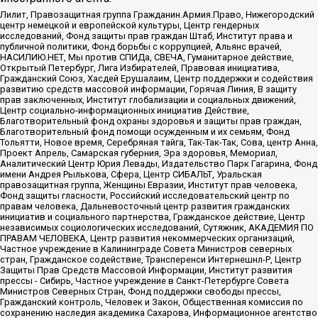
Лилит, Правозащитная группа Гражданин.Армия.Право, Нижегородский
центр немецкой и европейской культуры, Центр гендерных
исследований, Фонд защиты прав граждан Штаб, Институт права и
публичной политики, Фонд борьбы с коррупцией, Альянс врачей,
НАСИЛИЮ.НЕТ, Мы против СПИДа, СВЕЧА, Гуманитарное действие,
Открытый Петербург, Лига Избирателей, Правовая инициатива,
Гражданский Союз, Хасдей Ерушалаим, Центр поддержки и содействия
развитию средств массовой информации, Горячая Линия, В защиту
прав заключенных, Институт глобализации и социальных движений,
Центр социально-информационных инициатив Действие,
Благотворительный фонд охраны здоровья и защиты прав граждан,
Благотворительный фонд помощи осужденным и их семьям, Фонд
Тольятти, Новое время, Серебряная тайга, Так-Так-Так, Сова, центр Анна,
Проект Апрель, Самарская губерния, Эра здоровья, Мемориал,
Аналитический Центр Юрия Левады, Издательство Парк Гагарина, Фонд
имени Андрея Рылькова, Сфера, Центр СИБАЛЬТ, Уральская
правозащитная группа, Женщины Евразии, Институт прав человека,
Фонд защиты гласности, Российский исследовательский центр по
правам человека, Дальневосточный центр развития гражданских
инициатив и социального партнерства, Гражданское действие, Центр
независимых социологических исследований, Сутяжник, АКАДЕМИЯ ПО
ПРАВАМ ЧЕЛОВЕКА, Центр развития некоммерческих организаций,
Частное учреждение в Калининграде Совета Министров северных
стран, Гражданское содействие, Трансперенси Интернешнл-Р, Центр
Защиты Прав Средств Массовой Информации, Институт развития
прессы - Сибирь, Частное учреждение в Санкт-Петербурге Совета
Министров Северных Стран, Фонд поддержки свободы прессы,
Гражданский контроль, Человек и Закон, Общественная комиссия по
сохранению наследия академика Сахарова, Информационное агентство