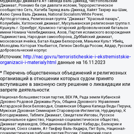
Муджахеды джамаата Ат-Тавхида Валь-Джихад, Чистопольский
Джамаат, Рохнамо ба суи давлати исломи, Террористическое
сообщество Сеть, Катиба Таухид валь-Джихад, Хайят Тахрир аш-Шам,
Ахлю Сунна Валь Джамаа, National Socialism/White Power,
Артподготовка, Религиозная группа “Джамаат “Красный пахарь”,
Колумбайн, Хатлонский джамаат, Мусульманская религиозная группа п.
Кушкуль г. Оренбург, Крымско-татарский добровольческий батальон
имени Номана Челебиджихана, Азов, Партия исламского возрождения
Таджикистана, Народная самооборона, Дуббайский джамаат,
московская ячейка, Батал-Хаджи Белхороев, Маньяки Культ Убийц,
Молодёжь Которая Улыбается, Легион Свобода России, Айдар, Русский
добровольческий корпус
Источник:
http://nac.gov.ru/terroristicheskie-i-ekstremistskie-
organizacii-i-materialy.html
данные на
16.11.2023
* Перечень общественных объединений и религиозных
организаций в отношении которых судом принято
вступившее в законную силу решение о ликвидации или
запрете деятельности:
Национал-большевистская партия, ВЕК РА, Рада земли Кубанской
Духовно Родовой Державы Русь, Община Духовного Управления
Асгардской Веси Беловодья, Славянская Община Капища Веды Перуна,
Мужская Духовная Семинария Староверов-Инглингов, Нурджулар, К
Богодержавию, Таблиги Джамаат, Свидетели Иеговы, Русское
национальное единство, Национал-социалистическое общество,
Джамаат мувахидов, Объединенный Вилайат Кабарды, Балкарии и
Карачая, Союз славян, Ат-Такфир Валь-Хиджра, Пит Буль, Национал-
социалистическая рабочая партия России, Славянский союз,