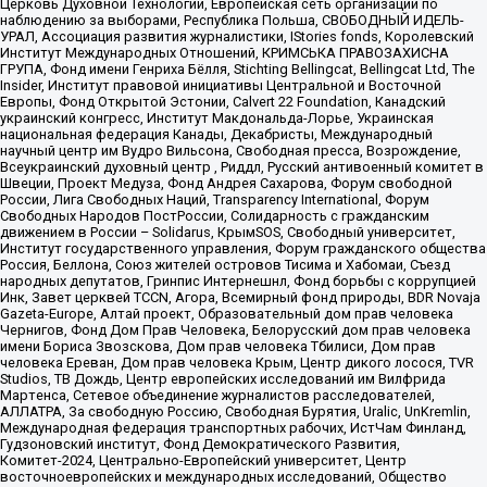
Церковь Духовной Технологии, Европейская сеть организаций по
наблюдению за выборами, Республика Польша, СВОБОДНЫЙ ИДЕЛЬ-
УРАЛ, Ассоциация развития журналистики, IStories fonds, Королевский
Институт Международных Отношений, КРИМСЬКА ПРАВОЗАХИСНА
ГРУПА, Фонд имени Генриха Бёлля, Stichting Bellingcat, Bellingcat Ltd, The
Insider, Институт правовой инициативы Центральной и Восточной
Европы, Фонд Открытой Эстонии, Calvert 22 Foundation, Канадский
украинский конгресс, Институт Макдональда-Лорье, Украинская
национальная федерация Канады, Декабристы, Международный
научный центр им Вудро Вильсона, Свободная пресса, Возрождение,
Всеукраинский духовный центр , Риддл, Русский антивоенный комитет в
Швеции, Проект Медуза, Фонд Андрея Сахарова, Форум свободной
России, Лига Свободных Наций, Transparеncy International, Форум
Свободных Народов ПостРоссии, Солидарность с гражданским
движением в России – Solidarus, КрымSOS, Свободный университет,
Институт государственного управления, Форум гражданского общества
Россия, Беллона, Союз жителей островов Тисима и Хабомаи, Съезд
народных депутатов, Гринпис Интернешнл, Фонд борьбы с коррупцией
Инк, Завет церквей TCCN, Агора, Всемирный фонд природы, BDR Novaja
Gazeta-Europe, Алтай проект, Образовательный дом прав человека
Чернигов, Фонд Дом Прав Человека, Белорусский дом прав человека
имени Бориса Звозскова, Дом прав человека Тбилиси, Дом прав
человека Ереван, Дом прав человека Крым, Центр дикого лосося, TVR
Studios, ТВ Дождь, Центр европейских исследований им Вилфрида
Мартенса, Сетевое объединение журналистов расследователей,
АЛЛАТРА, За свободную Россию, Свободная Бурятия, Uralic, UnKremlin,
Международная федерация транспортных рабочих, ИстЧам Финланд,
Гудзоновский институт, Фонд Демократического Развития,
Комитет-2024, Центрально-Европейский университет, Центр
восточноевропейских и международных исследований, Общество