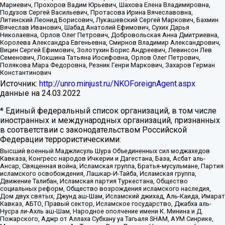
Мариевич, Прохоров Вадим Юрьевич, Шахова Елена Владимировна,
Подузов Сергей Васильевич, Протасова Ирина Вячеславовна,
Литинский Леонид Борисович, Лукашевский Сергей Маркович, Бахмин
Вячеслав Иванович, Шабад Анатолий Ефимович, Сухих Дарья
Николаевна, Орлов Олег Петрович, Добровольская Анна Дмитриевна,
Королева Александра Евгеньевна, Смирнов Владимир Александрович,
Вицин Сергей Ефимович, Золотухин Борис Андреевич, Левинсон Лев
Семенович, Локшина Татьяна Иосифовна, Орлов Олег Петрович,
Полякова Мара Федоровна, Резник Генри Маркович, Захаров Герман
Константинович
Источник:
http://unro.minjust.ru/NKOForeignAgent.aspx
данные на
24.03.2022
* Единый федеральный список организаций, в том числе
иностранных и международных организаций, признанных
в соответствии с законодательством Российской
Федерации террористическими:
Высший военный Маджлисуль Шура Объединенных сил моджахедов
Кавказа, Конгресс народов Ичкерии и Дагестана, База, Асбат аль-
Ансар, Священная война, Исламская группа, Братья-мусульмане, Партия
исламского освобождения, Лашкар-И-Тайба, Исламская группа,
Движение Талибан, Исламская партия Туркестана, Общество
социальных реформ, Общество возрождения исламского наследия,
Дом двух святых, Джунд аш-Шам, Исламский джихад, Аль-Каида, Имарат
Кавказ, АБТО, Правый сектор, Исламское государство, Джабха аль-
Нусра ли-Ахль аш-Шам, Народное ополчение имени К. Минина и Д.
Пожарского, Аджр от Аллаха Субхану уа Тагьаля SHAM, АУМ Синрике,