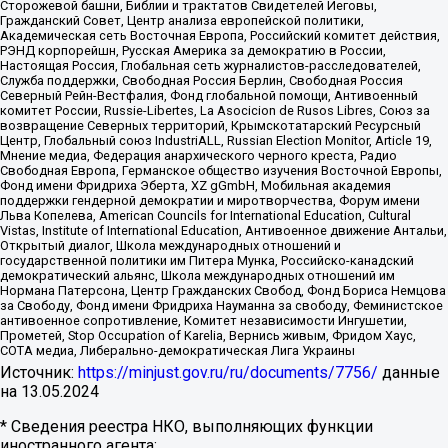
Сторожевой башни, Библии и трактатов Свидетелей Иеговы,
Гражданский Совет, Центр анализа европейской политики,
Академическая сеть Восточная Европа, Российский комитет действия,
РЭНД корпорейшн, Русская Америка за демократию в России,
Настоящая Россия, Глобальная сеть журналистов-расследователей,
Служба поддержки, Свободная Россия Берлин, Свободная Россия
Северный Рейн-Вестфалия, Фонд глобальной помощи, Антивоенный
комитет России, Russie-Libertes, La Asocicion de Rusos Libres, Союз за
возвращение Северных территорий, Крымскотатарский Ресурсный
Центр, Глобальный союз IndustriALL, Russian Election Monitor, Article 19,
Мнение медиа, Федерация анархического черного креста, Радио
Свободная Европа, Германское общество изучения Восточной Европы,
Фонд имени Фридриха Эберта, XZ gGmbH, Мобильная академия
поддержки гендерной демократии и миротворчества, Форум имени
Льва Копелева, American Councils for International Education, Cultural
Vistas, Institute of International Education, Антивоенное движение Антальи,
Открытый диалог, Школа международных отношений и
государственной политики им Питера Мунка, Российско-канадский
демократический альянс, Школа международных отношений им
Нормана Патерсона, Центр Гражданских Свобод, Фонд Бориса Немцова
за Свободу, Фонд имени Фридриха Науманна за свободу, Феминистское
антивоенное сопротивление, Комитет независимости Ингушетии,
Прометей, Stop Occupation of Karelia, Вернись живым, Фридом Хаус,
СОТА медиа, Либерально-демократическая Лига Украины
Источник:
https://minjust.gov.ru/ru/documents/7756/
данные
на
13.05.2024
* Сведения реестра НКО, выполняющих функции
иностранного агента: