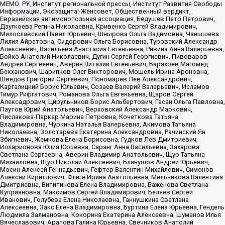
МЕМО. РУ, Институт региональной прессы, Институт Развития Свободы
Информации, Экозащита!-Женсовет, Общественный вердикт,
Евразийская антимонопольная ассоциация, Бедушев Петр Петрович,
Дзугкоева Регина Николаевна, Кривенко Сергей Владимирович,
Милославский Павел Юрьевич, Шнырова Ольга Вадимовна, Чанышева
Лилия Айратовна, Сидорович Ольга Борисовна, Туровский Александр
Алексеевич, Васильева Анастасия Евгеньевна, Ривина Анна Валерьевна,
Бойко Анатолий Николаевич, Дугин Сергей Георгиевич, Пивоваров
Андрей Сергеевич, Аверин Виталий Евгеньевич, Барахоев Магомед
Бекханович, Шарипков Олег Викторович, Мошель Ирина Ароновна,
Шведов Григорий Сергеевич, Пономарев Лев Александрович,
Каргалицкий Борис Юльевич, Созаев Валерий Валерьевич, Исламов
Тимур Рифгатович, Романова Ольга Евгеньевна, Щаров Сергей
Алексадрович, Цирульников Борис Альбертович, Гасан Ольга Павловна,
Паутов Юрий Анатольевич, Верховский Александр Маркович,
Пислакова-Паркер Марина Петровна, Кочеткова Татьяна
Владимировна, Чуркина Наталья Валерьевна, Акимова Татьяна
Николаевна, Золотарева Екатерина Александровна, Рачинский Ян
Збигневич, Жемкова Елена Борисовна, Гудков Лев Дмитриевич,
Илларионова Юлия Юрьевна, Саранг Анна Васильевна, Захарова
Светлана Сергеевна, Аверин Владимир Анатольевич, Щур Татьяна
Михайловна, Щур Николай Алексеевич, Блинушов Андрей Юрьевич,
Мосин Алексей Геннадьевич, Гефтер Валентин Михайлович, Симонов
Алексей Кириллович, Флиге Ирина Анатольевна, Мельникова Валентина
Дмитриевна, Вититинова Елена Владимировна, Баженова Светлана
Куприяновна, Максимов Сергей Владимирович, Беляев Сергей
Иванович, Голубева Елена Николаевна, Ганнушкина Светлана
Алексеевна, Закс Елена Владимировна, Буртина Елена Юрьевна, Гендель
Людмила Залмановна, Кокорина Екатерина Алексеевна, Шуманов Илья
Вячеславович, Арапова Галина Юрьевна, Свечников Анатолий