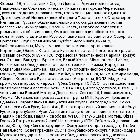
Формат-18, Благородный Орден Дьявола, Армия воли народа,
Национальная Социалистическая Инициатива города Череповца,
Духовно-Родовая Держава Русь, Русское национальное единство,
Древнерусской Инглистической церкви Православных Староверов-
Инглингов, Русский общенациональный союз, Движение против
нелегальной иммиграции, Кровь и Честь, О свободе совести и о
религиозных объединениях, Омская организация общественного
политического движения Русское национальное единство, Северное
Братство, Клуб Болельщиков Футбольного Клуба Динамо,
Файзрахманисты, Мусульманская религиозная организация п.
Боровский, Община Коренного Русского народа Щелковского района,
Правый сектор, УНА - УНСО, Украинская повстанческая армия, Тризуб
им. Степана Бандеры, Братство, Белый Крест, Misanthropic division,
Религиозное объединение последователей инглиизма, Народная
Социальная Инициатива, TulaSkins, Этнополитическое объединение
Русские, Русское национальное объединение Атака, Мечеть Мирмамеда,
Община Коренного Русского народа г. Астрахани, ВОЛЯ, Меджлис
крымскотатарского народа, Рубеж Севера, ТОЙС, О противодействии
экстремистской деятельности, РЕВТАТПОД, Артподготовка, Штольц, В
честь иконы Божией Матери Державная, Сектор 16, Независимость,
Фирма, Молодежная правозащитная группа МПГ, Курсом Правды и
Единения, Каракольская инициативная группа, Автоград Крю, Союз
Славянских Сил Руси, Алля-Аят, Благотворительный пансионат Ак Умут,
Русская республика Русь, Арестантское уголовное единство, Башкорт,
Нация и свобода, Нация и свобода, W.H.С., Фалунь Дафа, Иртыш Ultras,
Русский Патриотический клуб-Новокузнецк/РПК, Сибирский державный
союз, Фонд борьбы с коррупцией, Фонд защиты прав граждан, Штабы
Навального, Совет граждан СССР Прикубанского округа г. Краснодара,
Мужское государство, Народное объединение русского движения,
Народное движение Адат, Народный совет граждан РСФСР СССР