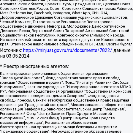
Архангельской области, Проект Штурм, Граждане СССР, Держава Союз
Советских Светлых Родов, Совет Советских Социалистических Районов,
Meta Platforms Inc, Facebook, Instagram, WhatsApp, СИЧ-С14,
Добровольческое Движение Организации украинских националистов,
Черный Комитет, Татарстанское Региональное Всетатарское
общественное движение, Невоград, Молодежное Демократическое
Движение Весна, Верховный Совет Татарской Автономной Советской
Социалистической Республики, Конгресс ойрат-калмыцкого народа,
Исполнительный комитет совета народных депутатов Красноярского
края, Этническое национальное объединение, ЛГБТ, Я.МЫ Сергей Фургал
Источник:
https://minjust.gov.ru/ru/documents/7822/
данные
на
03.05.2024
* Реестр иностранных агентов:
Калининградская региональная общественная организация "Экозащита!-Женсовет", Фонд содействия защите прав и свобод граждан "Общественный вердикт", Фонд "Институт Развития Свободы Информации", Частное учреждение "Информационное агентство МЕМО. РУ", Региональная общественная организация "Общественная комиссия по сохранению наследия академика Сахарова", Фонд поддержки свободы прессы, Санкт-Петербургская общественная правозащитная организация "Гражданский контроль", Межрегиональная общественная организация "Информационно-просветительский центр "Мемориал", Региональный Фонд "Центр Защиты Прав Средств Массовой Информации", с 05.12.2023 Фонд "Центр Защиты Прав Средств массовой информации", Региональная общественная благотворительная организация помощи беженцам и мигрантам "Гражданское содействие", Негосударственное образовательное учреждение дополнительного профессионального образования (повышение квалификации) специалистов "АКАДЕМИЯ ПО ПРАВАМ ЧЕЛОВЕКА", Свердловская региональная общественная организация "Сутяжник", Автономная некоммерческая организация "Центр независимых социологических исследований", Союз общественных объединений "Российский исследовательский центр по правам человека", Региональное общественное учреждение научно-информационный центр "МЕМОРИАЛ", Некоммерческая организация "Фонд защиты гласности", Автономная некоммерческая организация "Институт прав человека", Городская общественная организация "Екатеринбургское общество "МЕМОРИАЛ", Городская общественная организация "Рязанское историко-просветительское и правозащитное общество "Мемориал" (Рязанский Мемориал), Челябинский региональный орган общественной самодеятельности – женское общественное объединение "Женщины Евразии", Челябинский региональный орган общественной самодеятельности "Уральская правозащитная группа", Фонд содействия защите здоровья и социальной справедливости имени Андрея Рылькова, Автономная Некоммерческая Организация "Аналитический Центр Юрия Левады", Автономная некоммерческая организация социальной поддержки населения "Проект Апрель", Региональная общественная организация помощи женщинам и детям, находящимся в кризисной ситуации "Информационно-методический центр "Анна", Фонд содействия развитию массовых коммуникаций и правовому просвещению "Так-так-Так", Фонд содействия устойчивому развитию "Серебряная тайга", Свердловский региональный общественный фонд социальных проектов "Новое время", "Idel.Реалии", Кавказ.Реалии, Крым.Реалии, Телеканал Настоящее Время, Татаро-башкирская служба Радио Свобода (Azatliq Radiosi), Радио Свободная Европа/Радио Свобода (PCE/PC), "Сибирь.Реалии", "Фактограф", Благотворительный фонд помощи осужденным и их семьям, Автономная некоммерческая организация "Институт глобализации и социальных движений", Фонд "В защиту прав заключенных", Частное учреждение "Центр поддержки и содействия развитию средств массовой информации", Пензенский региональный общественный благотворительный фонд "Гражданский союз", "Север.Реалии", Некоммерческая организация Фонд "Правовая инициатива", Общество с ограниченной ответственностью "Радио Свободная Европа/Радио Свобода", Чешское информационное агентство "MEDIUM-ORIENT", Красноярская региональная общественная организация "Мы против СПИДа", Камалягин Денис Николаевич, Маркелов Сергей Евгеньевич, Пономарев Лев Александрович, Савицкая Людмила Алексеевна, Автономная некоммерческая организация "Центр по работе с проблемой насилия "НАСИЛИЮ.НЕТ", Межрегиональный профессиональный союз работников здравоохранения "Альянс врачей", Юридическое лицо, зарегистрированное в Латвийской Республике, SIA "Medusa Project" (регистрационный номер 40103797863, дата регистрации 10.06.2014), Некоммерческая организация "Фонд по борьбе с коррупцией", Автономная некоммерческая организация "Институт права и публичной политики", Баданин Роман Сергеевич, Гликин Максим Александрович, Железнова Мария Михайловна, Лукьянова Юлия Сергеевна, Маетная Елизавета Витальевна, Маняхин Петр Борисович, Чуракова Ольга Владимировна, Ярош Юлия Петровна, Юридическое лицо "The Insider SIA", зарегистрированное в Риге, Латвийская Республика (дата регистрации 26.06.2015), являющееся администратором доменного имени интернет-издания "The Insider SIA", https://theins.ru, Постернак Алексей Евгеньевич, Рубин Михаил Аркадьевич, Анин Роман Александрович, Юридическое лицо Istories fonds, зарегистрированное в Латвийской Республике (регистрационный номер 50008295751, дата регистрации 24.02.2020), Великовский Дмитрий Александрович, Долинина Ирина Николаевна, Мароховская Алеся Алексеевна, Шлейнов Роман Юрьевич, Шмагун Олеся Валентиновна, Общество с ограниченной ответственностью "Альтаир 2021", Общество с ограниченной ответственностью "Вега 2021", Общество с ограниченной ответственностью "Главный редактор 2021", Общество с ограниченной ответственностью "Ромашки монолит", Важенков Артем Валерьевич, Ивановская областная общественная организация "Центр гендерных исследований", Гурман Юрий Альбертович, Медиапроект "ОВД-Инфо", Егоров Владимир Владимирович, Жилинский Владимир Александрович, Общество с ограниченной ответственностью "ЗП", Иванова София Юрьевна, Карезина Инна Павловна, Кильтау Екатерина Викторовна, Петров Алексей Викторович, Пискунов Сергей Евгеньевич, Смирнов Сергей Сергеевич, Тихонов Михаил Сергеевич, Общество с ограниченной ответственностью "ЖУРНАЛИСТ-ИНОСТРАННЫЙ АГЕНТ", Арапова Галина Юрьевна, Вольтская Татьяна Анатольевна, Американская компания "Mason G.E.S. Anonymous Foundation" (США), являющаяся владельцем интернет-издания https://mnews.world/, Компания "Stichting Bellingcat", зарегистрированная в Нидерландах (дата регистрации 11.07.2018), Захаров Андрей Вячеславович, Клепиковская Екатерина Дмитриевна, Общество с ограниченной ответственностью "МЕМО", Перл Роман Александрович, Симонов Евгений Алексеевич, Соловьева Елена Анатольевна, Сотников Даниил Владимирович, Сурначева Елизавета Дмитриевна, Автономная некоммерческая организация по защите прав человека и информированию населения "Якутия – Наше Мнение", Общество с ограниченной ответственностью "Москоу диджитал медиа", с 26.01.2023 Общество с ограниченной ответственностью "Чайка Белые сады", Ветошкина Валерия Валерьевна, Заговора Максим Александрович, Межрегиональное общественное движение "Российская ЛГБТ - сеть", Оленичев Максим Владимирович, Павлов Иван Юрьевич, Скворцова Елена Сергеевна, Общество с ограниченной ответственностью "Как бы инагент", Кочетков Игорь Викторович, Общество с ограниченной ответственностью "Честные выборы", Еланчик Олег Александрович, Общество с ограниченной ответственностью "Нобелевский призыв", Гималова Регина Эмилевна, Григорьев Андрей Валерьевич, Григорьева Алина Александровна, Ассоциация по содействию защите прав призывников, альтернативнослужащих и военнослужащих "Правозащитная группа "Гражданин.Армия.Право", Хисамова Регина Фаритовна, Автономная некоммерческая организация по реализации социально-правовых программ "Лилит", Дальневосточное общественное движение "Маяк", Санкт-Петербургская ЛГБТ-инициативная группа "Выход", Инициативная группа ЛГБТ+ "Реверс", Алексеев Андрей Викторович, Бекбулатова Таисия Львовна, Беляев Иван Михайлович, Владыкина Елена Сергеевна, Гельман Марат Александрович, Никульшина Вероника Юрьевна, Толоконникова Надежда Андреевна, Шендерович Виктор Анатольевич, Общество с ограниченной ответственностью "Данное сообщение", Общество с ограниченной ответственностью Издательский дом "Новая глава", Айнбиндер Александра Александровна, Московский комьюнити-центр для ЛГБТ+инициатив, Благотворительный фонд развития филантропии, Deutsche Welle (Германия, Kurt-Schumacher-Strasse 3, 53113 Bonn), Борзунова Мария Михайловна, Воробьев Виктор Викторович, Голубева Анна Львовна, Константинова Алла Михайловна, Малкова Ирина Владимировна, Мурадов Мурад Абдулгалимович, Осетинская Елизавета Николаевна, Понасенков Евгений Николаевич, Ганапольский Матвей Юрьевич, Киселев Евгений Алексеевич, Борухович Ирина Григорьевна, Дремин Иван Тимофеевич, Дубровский Дмитрий Викторович, Красноярская региональная общественная организация поддержки и развития альтернативных образовательных технологий и межкультурных коммуникаций "ИНТЕРРА", Маяковская Екатерина Алексеевна, Фейгин Марк Захарович, Филимонов Андрей Викторович, Дзугкоева Регина Николаевна, Доброхотов Роман Александрович, Дудь Юрий Александрович, Елкин Сергей Владимирович, Кругликов Кирилл Игоревич, Сабунаева Мария Леонидовна, Семенов Алексей Владимирович, Шаинян Карен Багратович, Шульман Екатерина Михайловна, Асафьев Артур Валерьевич, Вахштайн Виктор Семенович, Венедиктов Алексей Алексеевич, Лушникова Екатерина Евгеньевна, Волков Леонид Михайлович, Невзоров Александр Глебович, Пархоменко Сергей Борисович, Сироткин Ярослав Николаевич, Кара-Мурза Владимир Владимирович, Баранова Наталья Владимировна, Гозман Леонид Яковлевич, Кагарлицкий Борис Юльевич, Климарев Михаил Валерьевич, Милов Владимир Станиславович, Автономная некоммерческая организация Краснодарский центр современного искусства "Типография", Моргенштерн Алишер Тагирович, Соболь Любовь Эдуардовна, Общество с ограниченной ответственностью "ЛИЗА НОРМ", Каспаров Гарри Кимович, Ходорковский Михаил Борисович, Общество с ограниченной ответственностью "Апрельские тезисы", Данилович Ирина Брониславовна, Кашин Олег Владимирович, Петров Николай Владимирович, Пивоваров Алексей Владимирович, Соколов Михаил Владимирович, Цветкова Юлия Владимировна, Чичваркин Евгений Александрович, Комитет против пыток/Команда против пыток, Общество с ограниченной ответственностью "Первый научный", Общество с ограниченной ответственностью "Вертолет и ко", Белоцерковская Вероника Борисовна, Кац Максим Евгеньевич, Лазарева Татьяна Юрьевна, Шаведдинов Руслан Табризович, Яшин Илья Валерьевич, Общество с ограниченной ответственностью "Иноагент ААВ", Алешковский Дмитрий Петрович, Альбац Евгения Марковна, Быков Дмитрий Львович, Галямина Юлия Евгеньевна, Лойко Сергей Леонидович, Мартынов Кирилл Константинович, Медведев Сергей Александрович, Крашенинников Федор Геннадиевич, Гордеева Катерина Вл