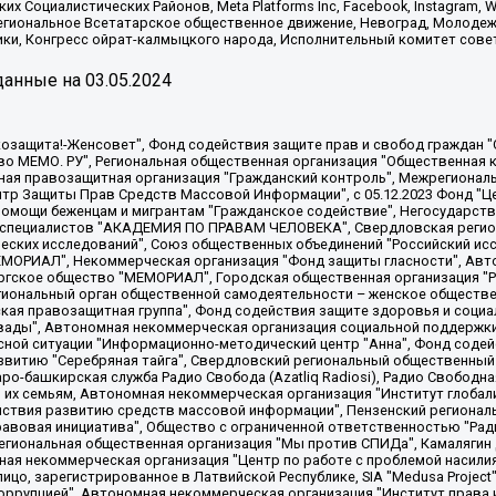
х Социалистических Районов, Meta Platforms Inc, Facebook, Instagram
Региональное Всетатарское общественное движение, Невоград, Молоде
ки, Конгресс ойрат-калмыцкого народа, Исполнительный комитет сове
анные на
03.05.2024
 "Мы против СПИДа", Камалягин Денис Николаевич, Маркелов Сергей Евгеньевич, Пономарев Лев Александрович, Савицкая Людмила Алексеевна, Автономная некоммерческая организация "Центр по работе с проблемой насилия "НАСИЛИЮ.НЕТ", Межрегиональный профессиональный союз работников здравоохранения "Альянс врачей", Юридическое лицо, зарегистрированное в Латвийской Республике, SIA "Medusa Project" (регистрационный номер 40103797863, дата регистрации 10.06.2014), Некоммерческая организация "Фонд по борьбе с коррупцией", Автономная некоммерческая организация "Институт права и публичной политики", Баданин Роман Сергеевич, Гликин Максим Александрович, Железнова Мария Михайловна, Лукьянова Юлия Сергеевна, Маетная Елизавета Витальевна, Маняхин Петр Борисович, Чуракова Ольга Владимировна, Ярош Юлия Петровна, Юридическое лицо "The Insider SIA", зарегистрированное в Риге, Латвийская Республика (дата регистрации 26.06.2015), являющееся администратором доменного имени интернет-издания "The Insider SIA", https://theins.ru, Постернак Алексей Евгеньевич, Рубин Михаил Аркадьевич, Анин Роман Александрович, Юридическое лицо Istories fonds, зарегистрированное в Латвийской Республике (регистрационный номер 50008295751, дата регистрации 24.02.2020), Великовский Дмитрий Александрович, Долинина Ирина Николаевна, Мароховская Алеся Алексеевна, Шлейнов Роман Юрьевич, Шмагун Олеся Валентиновна, Общество с ограниченной ответственностью "Альтаир 2021", Общество с ограниченной ответственностью "Вега 2021", Общество с ограниченной ответственностью "Главный редактор 2021", Общество с ограниченной ответственностью "Ромашки монолит", Важенков Артем Валерьевич, Ивановская областная общественная организация "Центр гендерных исследований", Гурман Юрий Альбертович, Медиапроект "ОВД-Инфо", Егоров Владимир Владимирович, Жилинский Владимир Александрович, Общество с ограниченной ответственностью "ЗП", Иванова София Юрьевна, Карезина Инна Павловна, Кильтау Екатерина Викторовна, Петров Алексей Викторович, Пискунов Сергей Евгеньевич, Смирнов Сергей Сергеевич, Тихонов Михаил Сергеевич, Общество с ограниченной ответственностью "ЖУРНАЛИСТ-ИНОСТРАННЫЙ АГЕНТ", Арапова Галина Юрьевна, Вольтская Татьяна Анатольевна, Американская компания "Mason G.E.S. Anonymous Foundation" (США), являющаяся владельцем интернет-издания https://mnews.world/, Компания "Stichting Bellingcat", зарегистрированная в Нидерландах (дата регистрации 11.07.2018), Захаров Андрей Вячеславович, Клепиковская Екатерина Дмитриевна, Общество с ограниченной ответственностью "МЕМО", Перл Роман Александрович, Симонов Евгений Алексеевич, Соловьева Елена Анатольевна, Сотников Даниил Владимирович, Сурначева Елизавета Дмитриевна, Автономная некоммерческая организация по защите прав человека и информированию населения "Якутия – Наше Мнение", Общество с ограниченной ответственностью "Москоу диджитал медиа", с 26.01.2023 Общество с ограниченной ответственностью "Чайка Белые сады", Ветошкина Валерия Валерьевна, Заговора Максим Александрович, Межрегиональное общественное движение "Российская ЛГБТ - сеть", Оленичев Максим Владимирович, Павлов Иван Юрьевич, Скворцова Елена Сергеевна, Общество с ограниченной ответственностью "Как бы инагент", Кочетков Игорь Викторович, Общество с ограниченной ответственностью "Честные выборы", Еланчик Олег Александрович, Общество с ограниченной ответственностью "Нобелевский призыв", Гималова Регина Эмилевна, Григорьев Андрей Валерьевич, Григорьева Алина Александровна, Ассоциация по содействию защите прав призывников, альтернативнослужащих и военнослужащих "Правозащитная группа "Гражданин.Армия.Право", Хисамова Регина Фаритовна, Автономная некоммерческая организация по реализации социально-правовых программ "Лилит"