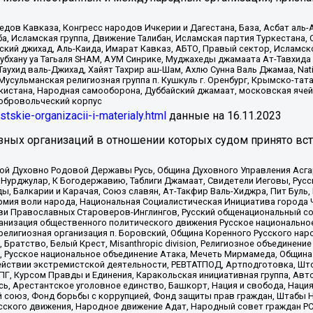
в Кавказа, Конгресс народов Ичкерии и Дагестана, База, Асбат аль-Ан
ба, Исламская группа, Движение Талибан, Исламская партия Туркестан
ский джихад, Аль-Каида, Имарат Кавказ, АБТО, Правый сектор, Исламск
Субхану уа Тагьаля SHAM, АУМ Синрике, Муджахеды джамаата Ат-Тавхида
ухид валь-Джихад, Хайят Тахрир аш-Шам, Ахлю Сунна Валь Джамаа, Natio
Мусульманская религиозная группа п. Кушкуль г. Оренбург, Крымско-т
кистана, Народная самооборона, Дуббайский джамаат, московская ячей
добровольческий корпус
istskie-organizacii-i-materialy.html
данные на
16.11.2023
зных организаций в отношении которых судом принято вс
ской Духовно Родовой Державы Русь, Община Духовного Управления Асг
Нурджулар, К Богодержавию, Таблиги Джамаат, Свидетели Иеговы, Рус
, Балкарии и Карачая, Союз славян, Ат-Такфир Валь-Хиджра, Пит Буль,
рмия воли народа, Национальная Социалистическая Инициатива города 
ви Православных Староверов-Инглингов, Русский общенациональный сою
ганизация общественного политического движения Русское национально
елигиозная организация п. Боровский, Община Коренного Русского нар
 Братство, Белый Крест, Misanthropic division, Религиозное объединен
е, Русское национальное объединение Атака, Мечеть Мирмамеда, Община
йствии экстремистской деятельности, РЕВТАТПОД, Артподготовка, Што
, Курсом Правды и Единения, Каракольская инициативная группа, Автог
ь, Арестантское уголовное единство, Башкорт, Нация и свобода, Нация и
союз, Фонд борьбы с коррупцией, Фонд защиты прав граждан, Штабы На
сского движения, Народное движение Адат, Народный совет граждан РС