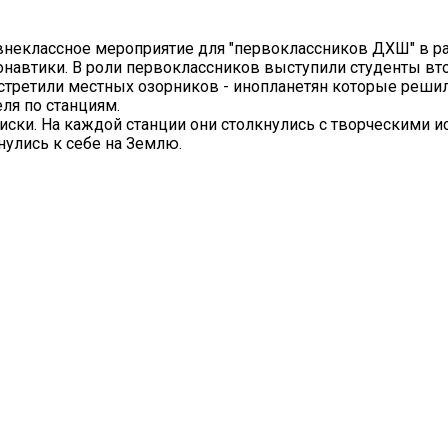
 внеклассное мероприятие для "первоклассников ДХШ" в р
автики. В роли первоклассников выступили студенты вто
встретили местных озорников - инопланетян которые реши
ля по станциям.
иски. На каждой станции они столкнулись с творческими 
нулись к себе на Землю.