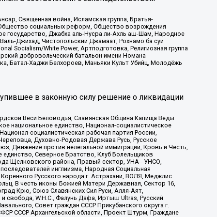
сар, Священная война, Исламская группа, Братья-
а, Общество социальных реформ, Общество возрождения
ое государство, Джабха аль-Нусра ли-Ахль аш-Шам, Народное
 Валь-Джихад, Чистопольский Джамаат, Рохнамо ба суи
nal Socialism/White Power, Артподготовка, Религиозная группа
атарский добровольческий батальон имени Номана
ка, Батал-Хаджи Белхороев, Маньяки Культ Убийц, Молодёжь
тупившее в законную силу решение о ликвидации
ардской Веси Беловодья, Славянская Община Капища Веды
ское национальное единство, Национал-социалистическое
 Национал-социалистическая рабочая партия России,
Череповца, Духовно-Родовая Держава Русь, Русское
з, Движение против нелегальной иммиграции, Кровь и Честь,
е единство, Северное Братство, Клуб Болельщиков
ода Щелковского района, Правый сектор, УНА - УНСО,
ие последователей инглиизма, Народная Социальная
 Коренного Русского народа г. Астрахани, ВОЛЯ, Меджлис
льц, В честь иконы Божией Матери Державная, Сектор 16,
рад Крю, Союз Славянских Сил Руси, Алля-Аят,
 свобода, W.H.С., Фалунь Дафа, Иртыш Ultras, Русский
вального, Совет граждан СССР Прикубанского округа г.
ФСР СССР Архангельской области, Проект Штурм, Граждане