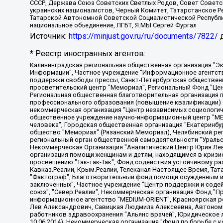
СССР, Держава Союз Советских Светлых Родов, Совет Советски
украинских националистов, Черный Комитет, Татарстанское 
Татарской Автономной Советской Социалистической Республи
национальное объединение, ЛГБТ, Я.МЫ Сергей Фургал
Источник:
https://minjust.gov.ru/ru/documents/7822/
д
* Реестр иностранных агентов:
Калининградская региональная общественная организация "Экозащита!-Женсовет", Фонд содействия защите прав и свобод граждан "Общественный вердикт", Фонд "Институт Развития Свободы Информации", Частное учреждение "Информационное агентство МЕМО. РУ", Региональная общественная организация "Общественная комиссия по сохранению наследия академика Сахарова", Фонд поддержки свободы прессы, Санкт-Петербургская общественная правозащитная организация "Гражданский контроль", Межрегиональная общественная организация "Информационно-просветительский центр "Мемориал", Региональный Фонд "Центр Защиты Прав Средств Массовой Информации", с 05.12.2023 Фонд "Центр Защиты Прав Средств массовой информации", Региональная общественная благотворительная организация помощи беженцам и мигрантам "Гражданское содействие", Негосударственное образовательное учреждение дополнительного профессионального образования (повышение квалификации) специалистов "АКАДЕМИЯ ПО ПРАВАМ ЧЕЛОВЕКА", Свердловская региональная общественная организация "Сутяжник", Автономная некоммерческая организация "Центр независимых социологических исследований", Союз общественных объединений "Российский исследовательский центр по правам человека", Региональное общественное учреждение научно-информационный центр "МЕМОРИАЛ", Некоммерческая организация "Фонд защиты гласности", Автономная некоммерческая организация "Институт прав человека", Городская общественная организация "Екатеринбургское общество "МЕМОРИАЛ", Городская общественная организация "Рязанское историко-просветительское и правозащитное общество "Мемориал" (Рязанский Мемориал), Челябинский региональный орган общественной самодеятельности – женское общественное объединение "Женщины Евразии", Челябинский региональный орган общественной самодеятельности "Уральская правозащитная группа", Фонд содействия защите здоровья и социальной справедливости имени Андрея Рылькова, Автономная Некоммерческая Организация "Аналитический Центр Юрия Левады", Автономная некоммерческая организация социальной поддержки населения "Проект Апрель", Региональная общественная организация помощи женщинам и детям, находящимся в кризисной ситуации "Информационно-методический центр "Анна", Фонд содействия развитию массовых коммуникаций и правовому просвещению "Так-так-Так", Фонд содействия устойчивому развитию "Серебряная тайга", Свердловский региональный общественный фонд социальных проектов "Новое время", "Idel.Реалии", Кавказ.Реалии, Крым.Реалии, Телеканал Настоящее Время, Татаро-башкирская служба Радио Свобода (Azatliq Radiosi), Радио Свободная Европа/Радио Свобода (PCE/PC), "Сибирь.Реалии", "Фактограф", Благотворительный фонд помощи осужденным и их семьям, Автономная некоммерческая организация "Институт глобализации и социальных движений", Фонд "В защиту прав заключенных", Частное учреждение "Центр поддержки и содействия развитию средств массовой информации", Пензенский региональный общественный благотворительный фонд "Гражданский союз", "Север.Реалии", Некоммерческая организация Фонд "Правовая инициатива", Общество с ограниченной ответственностью "Радио Свободная Европа/Радио Свобода", Чешское информационное агентство "MEDIUM-ORIENT", Красноярская региональная общественная организация