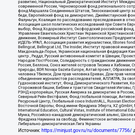
развитию, Национальный Демократический Институт Междуна
современной России, Черноморский фонд регионального сот
фонд Маршалла Соединенных Штатов, Тихоокеанский центр за
беде, Европейский фонд за демократию, Джеймстаунский фонд
Фалуньгун, Коалиция по расследованию преследования в отно
Ассоциация школ политических исследований при Совете Евр
выбор, Фонд Ходорковского, Оксфордский российский фонд, 
Управление Евангельских Христиан Украинской Христианской
движение, Всемирный Институт Саентологических Предприяти
ИДЕЛЬ-УРАЛ, Ассоциация развития журналистики, IStories fo
Bellingcat, Bellingcat Ltd, The Insider, Институт правовой ин
Макдональда-Лорье, Украинская национальная федерация Кан
центр , Риддл, Русский антивоенный комитет в Швеции, Проект
Народов ПостРоссии, Солидарность с гражданским движением 
Россия, Беллона, Союз жителей островов Тисима и Хабомаи, 
природы, BDR Novaja Gazeta-Europe, Алтай проект, Образова
человека Тбилиси, Дом прав человека Ереван, Дом прав челов
объединение журналистов расследователей, АЛЛАТРА, За своб
Гудзоновский институт, Фонд Демократического Развития, К
Сторожевой башни, Библии и трактатов Свидетелей Иеговы, Г
РЭНД корпорейшн, Русская Америка за демократию в России, 
Северный Рейн-Вестфалия, Фонд глобальной помощи, Антивоенн
Ресурсный Центр, Глобальный союз IndustriALL, Russian Electi
Восточной Европы, Фонд имени Фридриха Эберта, XZ gGmbH, М
International Education, Cultural Vistas, Institute of Intern
Мунка, Российско-канадский демократический альянс, Школа
Фридриха Науманна за свободу, Феминистское антивоенное соп
Либерально-демократическая Лига Украины
Источник:
https://minjust.gov.ru/ru/documents/7756/
д