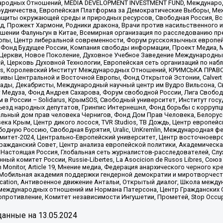
родных Отношений, MEDIA DEVELOPMENT INVESTMENT FUND, Международн
рудничества, Европейская Платформа за Демократические Выборы, Ме
щиты окружающей среды и природных ресурсов, Свободная Россия, Все
, Прожект Хармони, Родники дракона, Врачи против насильственного и
шении Фалуньгун в Китае, Всемирная организация по расследованию пр
опы, Центр либеральной современности, Форум русскоязычных европей
Фонд Будущее России, Компания свободы информации, Проект Медиа, 
 Церкви, Новое Поколение, Духовное Учебное Заведение Международн
й, Церковь Духовной Технологии, Европейская сеть организаций по н
nds, Королевский Институт Международных Отношений, КРИМСЬКА ПРАВОЗ
ициативы Центральной и Восточной Европы, Фонд Открытой Эстонии, Calver
ады, Декабристы, Международный научный центр им Вудро Вильсона, С
 Медуза, Фонд Андрея Сахарова, Форум свободной России, Лига Свободны
в России – Solidarus, КрымSOS, Свободный университет, Институт гос
Съезд народных депутатов, Гринпис Интернешнл, Фонд борьбы с коррупц
тельный дом прав человека Чернигов, Фонд Дом Прав Человека, Белору
ека Крым, Центр дикого лосося, TVR Studios, ТВ Дождь, Центр европей
одную Россию, Свободная Бурятия, Uralic, UnKremlin, Международная ф
омитет-2024, Центрально-Европейский университет, Центр восточноев
ражданский Совет, Центр анализа европейской политики, Академическа
Настоящая Россия, Глобальная сеть журналистов-расследователей, Слу
ый комитет России, Russie-Libertes, La Asocicion de Rusos Libres, С
on Monitor, Article 19, Мнение медиа, Федерация анархического черного
обильная академия поддержки гендерной демократии и миротворчества,
ational Education, Антивоенное движение Антальи, Открытый диалог, Школа 
 международных отношений им Нормана Патерсона, Центр Гражданских 
ротивление, Комитет независимости Ингушетии, Прометей, Stop Occupat
анные на
13.05.2024