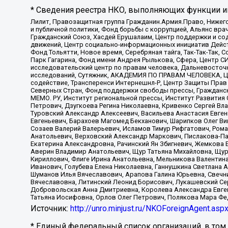
* Сведения реестра НКО, выполняющих функции ин
Лилит, Правозащитная группа Гражданин.Армия.Право, Нижего
и публичной политики, Фонд борьбы с коррупцией, Альянс вр
Гражданский Союз, Хасдей Ерушалаим, Центр поддержки и сод
движений, Центр социально-информационных инициатив Дейс
Фонд Тольятти, Новое время, Серебряная тайга, Так-Так-Так,
Парк Гагарина, Фонд имени Андрея Рылькова, Сфера, Центр С
исследовательский центр по правам человека, Дальневосточн
исследований, Сутяжник, АКАДЕМИЯ ПО ПРАВАМ ЧЕЛОВЕКА, Це
содействие, Трансперенси Интернешнл-Р, Центр Защиты Прав
Северных Стран, Фонд поддержки свободы прессы, Гражданск
МЕМО. РУ, Институт региональной прессы, Институт Развити
Петрович, Дзугкоева Регина Николаевна, Кривенко Сергей В
Туровский Александр Алексеевич, Васильева Анастасия Евген
Евгеньевич, Барахоев Магомед Бекханович, Шарипков Олег В
Созаев Валерий Валерьевич, Исламов Тимур Рифгатович, Рома
Анатольевич, Верховский Александр Маркович, Пислакова-Па
Екатерина Александровна, Рачинский Ян Збигневич, Жемкова 
Аверин Владимир Анатольевич, Щур Татьяна Михайловна, Щур
Кириллович, Флиге Ирина Анатольевна, Мельникова Валентин
Иванович, Голубева Елена Николаевна, Ганнушкина Светлана 
Шуманов Илья Вячеславович, Арапова Галина Юрьевна, Свечн
Вячеславовна, Литинский Леонид Борисович, Лукашевский Се
Добровольская Анна Дмитриевна, Королева Александра Евген
Татьяна Иосифовна, Орлов Олег Петрович, Полякова Мара Фе
Источник:
http://unro.minjust.ru/NKOForeignAgent.asp
* Единый федеральный список организаций, в том