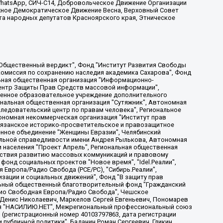
, WhatsApp, СИЧ-С14, Добровольческое Движение Организации
жное Демократическое Движение Весна, Верховный Совет
та народных депутатов Красноярского края, Этническое
, Дальневосточное общественное движение "Маяк", Санкт-Петербургская ЛГБТ-инициативная группа "Выход", Инициативная группа ЛГБТ+ "Реверс", Алексеев Андрей Викторович, Бекбулатова Таисия Львовна, Беляев Иван Михайлович, Владыкина Елена Сергеевна, Гельман Марат Александрович, Никульшина Вероника Юрьевна, Толоконникова Надежда Андреевна, Шендерович Виктор Анатольевич, Общество с ограниченной ответственностью "Данное сообщение", Общество с ограниченной ответственностью Издательский дом "Новая глава", Айнбиндер Александра Александровна, Московский комьюнити-центр для ЛГБТ+инициатив, Благотворительный фонд развития филантропии, Deutsche Welle (Германия, Kurt-Schumacher-Strasse 3, 53113 Bonn), Борзунова Мария Михайловна, Воробьев Виктор Викторович, Голубева Анна Львовна, Константинова Алла Михайловна, Малкова Ирина Владимировна, Мурадов Мурад Абдулгалимович, Осетинская Елизавета Николаевна, Понасенков Евгений Николаевич, Ганапольский Матвей Юрьевич, Киселев Евгений Алексеевич, Борухович Ирина Григорьевна, Дремин Иван Тимофеевич, Дубровский Дмитрий Викторович, Красноярская региональная общественная организация поддержки и развития альтернативных образовательных технологий и межкультурных коммуникаций "ИНТЕРРА", Маяковская Екатерина Алексеевна, Фейгин Марк Захарович, Филимонов Андрей Викторович, Дзугкоева Регина Николаевна, Доброхотов Роман Александрович, Дудь Юрий Александрович, Елкин Сергей Владимирович, Кругликов Кирилл Игоревич, Сабунаева Мария Леонидовна, Семенов Алексей Владимирович, Шаинян Карен Багратович, Шульман Екатерина Михайловна, Асафьев Артур Валерьевич, Вахштайн Виктор Семенович, Венедиктов Алексей Алексеевич, Лушникова Екатерина Евгеньевна, Волков Леонид Михайлович, Невзоров Александр Глебович, Пархоменко Сергей Борисович, Сироткин Ярослав Николаевич, Кара-Мурза Владимир Владимирович, Баранова Наталья Владимировна, Гозман Леонид Яковлевич, Кагарлицкий Борис Юльевич, Климарев Михаил Валерьевич, Милов Владимир Станиславович, Автономная некоммерческая организация Краснодарский центр современного искусства "Типография", Моргенштерн Алишер Тагирович, Соболь Любовь Эдуардовна, Общество с ограниченной ответственностью "ЛИЗА НОРМ", Каспаров Гарри Кимович, Ходорковский Михаил Борисович, Общество с ограниченной ответственностью "Апрельские тезисы", Данилович Ирина Брониславовна, Кашин Олег Владимирович, Петров Николай Владимирович, Пивоваров Алексей Владимирович, Соколов Михаил Владимирович, Цветкова Юлия Владимировна, Чичваркин Евгений Александрович, Комитет против пыток/Команда против пыток, Общество с ограниченной ответственностью "Первый научный", Общество с ограниченной ответственностью "Вертолет и ко", Белоцерковская Вероника Борисовна, Кац Максим Евгеньевич, Лазарева Татьяна Юрьевна, Шаведдинов Руслан Табризович, Яшин Илья Валерьевич, Общество с ограниченной ответственностью "Иноагент ААВ", Алешковский Дмитрий Петрович, Альбац Евгения Марковна, Быков Дмитрий Львович, Галямина Юлия Евгеньевна, Лойко Сергей Леонидович, Мартынов Кирилл Константинович, Медведев Сергей Александрович, Крашенинников Федор Геннадиевич, Гордеева Катерина Вл