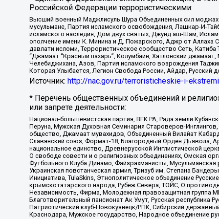
Российской Федерации террористическими:
Высший военный Маджлисуль Шура Объединенных сил моджахедо
мусульмане, Партия исламского освобождения, Лашкар-И-Тай
исламского наследия, Дом двух святых, Джунд аш-Шам, Ислам
ополчение имени К. Минина и Д. Пожарского, Аджр от Аллаха 
давлати исломи, Террористическое сообщество Сеть, Катиба Та
“Джамаат “Красный пахарь”, Колумбайн, Хатлонский джамаат, 
Челебиджихана, Азов, Партия исламского возрождения Таджи
Которая Улыбается, Легион Свобода России, Айдар, Русский 
Источник:
http://nac.gov.ru/terroristicheskie-i-ekstrem
* Перечень общественных объединений и религио
или запрете деятельности:
Национал-большевистская партия, ВЕК РА, Рада земли Кубан
Перуна, Мужская Духовная Семинария Староверов-Инглингов, 
общество, Джамаат мувахидов, Объединенный Вилайат Кабарды
Славянский союз, Формат-18, Благородный Орден Дьявола, А
национальное единство, Древнерусской Инглистической церк
О свободе совести и о религиозных объединениях, Омская ор
Футбольного Клуба Динамо, Файзрахманисты, Мусульманская р
Украинская повстанческая армия, Тризуб им. Степана Бандеры,
Инициатива, TulaSkins, Этнополитическое объединение Русски
крымскотатарского народа, Рубеж Севера, ТОЙС, О противоде
Независимость, Фирма, Молодежная правозащитная группа МПГ
Благотворительный пансионат Ак Умут, Русская республика Рус
Патриотический клуб-Новокузнецк/РПК, Сибирский державный 
Краснодара, Мужское государство, Народное объединение ру