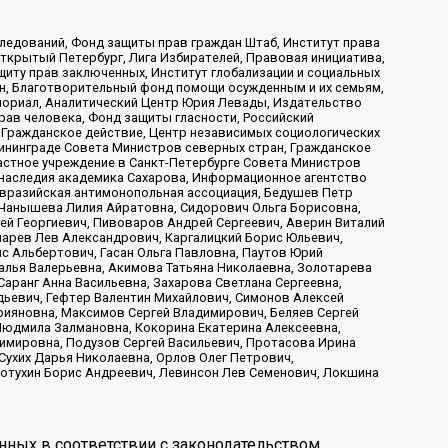
ледований, Фонд защиты прав граждан Штаб, Институт права
Открытый Петербург, Лига Избирателей, Правовая инициатива,
иту прав заключенных, Институт глобализации и социальных
н, Благотворительный фонд помощи осужденным и их семьям,
Мемориал, Аналитический Центр Юрия Левады, Издательство
рав человека, Фонд защиты гласности, Российский
 Гражданское действие, Центр независимых социологических
ининграде Совета Министров северных стран, Гражданское
астное учреждение в Санкт-Петербурге Совета Министров
 наследия академика Сахарова, Информационное агентство
Евразийская антимонопольная ассоциация, Бедушев Петр
 Чанышева Лилия Айратовна, Сидорович Ольга Борисовна,
гей Георгиевич, Пивоваров Андрей Сергеевич, Аверин Виталий
марев Лев Александрович, Каргалицкий Борис Юльевич,
с Альбертович, Гасан Ольга Павловна, Паутов Юрий
алья Валерьевна, Акимова Татьяна Николаевна, Золотарева
аранг Анна Васильевна, Захарова Светлана Сергеевна,
дьевич, Гефтер Валентин Михайлович, Симонов Алексей
рияновна, Максимов Сергей Владимирович, Беляев Сергей
 Людмила Залмановна, Кокорина Екатерина Алексеевна,
имировна, Подузов Сергей Васильевич, Протасова Ирина
Сухих Дарья Николаевна, Орлов Олег Петрович,
отухин Борис Андреевич, Левинсон Лев Семенович, Локшина
нных в соответствии с законодательством