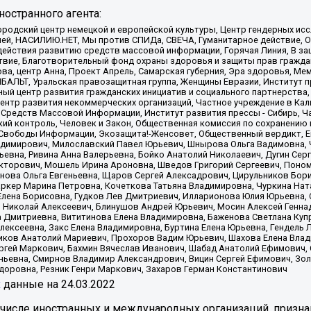
остранного агента:
родский центр немецкой и европейской культуры, Центр гендерных исс
ачей, НАСИЛИЮ.НЕТ, Мы против СПИДа, СВЕЧА, Гуманитарное действие, 
ействия развитию средств массовой информации, Горячая Линия, В защ
твие, Благотворительный фонд охраны здоровья и защиты прав гражда
 Сова, центр Анна, Проект Апрель, Самарская губерния, Эра здоровья, 
ИБАЛЬТ, Уральская правозащитная группа, Женщины Евразии, Институт п
ый центр развития гражданских инициатив и социального партнерства,
нтр развития некоммерческих организаций, Частное учреждение в Кал
 Средств Массовой Информации, Институт развития прессы - Сибирь, Ч
ий контроль, Человек и Закон, Общественная комиссия по сохранению
я Свободы Информации, Экозащита!-Женсовет, Общественный вердикт, 
ладимирович, Милославский Павел Юрьевич, Шнырова Ольга Вадимовна,
ьевна, Ривина Анна Валерьевна, Бойко Анатолий Николаевич, Дугин Сер
икторович, Мошель Ирина Ароновна, Шведов Григорий Сергеевич, Поно
нова Ольга Евгеньевна, Щаров Сергей Алексадрович, Цирульников Бори
ркер Марина Петровна, Кочеткова Татьяна Владимировна, Чуркина Нат
Елена Борисовна, Гудков Лев Дмитриевич, Илларионова Юлия Юрьевна, С
 Николай Алексеевич, Блинушов Андрей Юрьевич, Мосин Алексей Генна
а Дмитриевна, Вититинова Елена Владимировна, Баженова Светлана Куп
Алексеевна, Закс Елена Владимировна, Буртина Елена Юрьевна, Гендель
иков Анатолий Мариевич, Прохоров Вадим Юрьевич, Шахова Елена Влад
ргей Маркович, Бахмин Вячеслав Иванович, Шабад Анатолий Ефимович, 
ьевна, Смирнов Владимир Александрович, Вицин Сергей Ефимович, Зол
доровна, Резник Генри Маркович, Захаров Герман Константинович
x
данные на
24.03.2022
 числе иностранных и международных организаций, призна