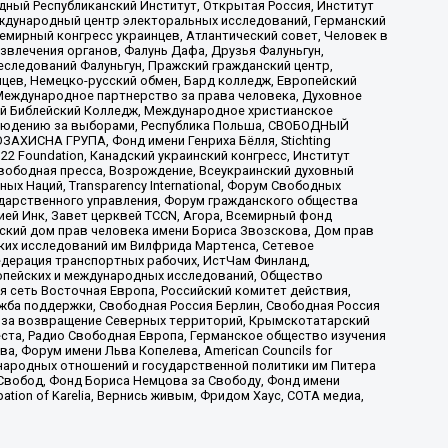
ый Республиканский Институт, Открытая Россия, Институт
ждународный центр электоральных исследований, Германский
мирный конгресс украинцев, Атлантический совет, Человек в
звлечения органов, Фалунь Дафа, Друзья Фалуньгун,
еследований Фалуньгун, Пражский гражданский центр,
цев, Немецко-русский обмен, Бард колледж, Европейский
Международное партнерство за права человека, Духовное
ый Библейский Колледж, Международное христианское
аблюдению за выборами, Республика Польша, СВОБОДНЫЙ
АХИСНА ГРУПА, Фонд имени Генриха Бёлля, Stichting
t 22 Foundation, Канадский украинский конгресс, Институт
вободная пресса, Возрождение, Всеукраинский духовный
х Наций, Transparеncy International, Форум Свободных
ударственного управления, Форум гражданского общества
ией Инк, Завет церквей TCCN, Агора, Всемирный фонд
сский дом прав человека имени Бориса Звозскова, Дом прав
ских исследований им Вилфрида Мартенса, Сетевое
едерация транспортных рабочих, ИстЧам Финланд,
ропейских и международных исследований, Общество
я сеть Восточная Европа, Российский комитет действия,
жба поддержки, Свободная Россия Берлин, Свободная Россия
оюз за возвращение Северных территорий, Крымскотатарский
 креста, Радио Свободная Европа, Германское общество изучения
 Форум имени Льва Копелева, American Councils for
международных отношений и государственной политики им Питера
Свобод, Фонд Бориса Немцова за Свободу, Фонд имени
ion of Karelia, Вернись живым, Фридом Хаус, СОТА медиа,