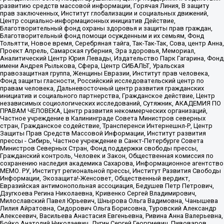
развитию средств массовой информации, Горячая Линия, В защиту
прав заключенных, Институт глобализации и социальных движений,
Центр социально-информационных инициатив Действие,
Благотворительный фонд охраны здоровья и защиты прав граждан,
Благотворительный фонд помощи осужденным и их семьям, Фонд
Тольятти, Новое время, Серебряная тайга, Так-Так-Так, Сова, центр Анна,
Проект Апрель, Самарская губерния, Эра здоровья, Мемориал,
Аналитический Центр Юрия Левады, Издательство Парк Гагарина, Фонд
имени Андрея Рылькова, Сфера, Центр СИБАЛЬТ, Уральская
правозащитная группа, Женщины Евразии, Институт прав человека,
Фонд защиты гласности, Российский исследовательский центр по
правам человека, Дальневосточный центр развития гражданских
инициатив и социального партнерства, Гражданское действие, Центр
независимых социологических исследований, Сутяжник, АКАДЕМИЯ ПО
ПРАВАМ ЧЕЛОВЕКА, Центр развития некоммерческих организаций,
Частное учреждение в Калининграде Совета Министров северных
стран, Гражданское содействие, Трансперенси Интернешнл-Р, Центр
Защиты Прав Средств Массовой Информации, Институт развития
прессы - Сибирь, Частное учреждение в Санкт-Петербурге Совета
Министров Северных Стран, Фонд поддержки свободы прессы,
Гражданский контроль, Человек и Закон, Общественная комиссия по
сохранению наследия академика Сахарова, Информационное агентство
МЕМО. РУ, Институт региональной прессы, Институт Развития Свободы
Информации, Экозащита!-Женсовет, Общественный вердикт,
Евразийская антимонопольная ассоциация, Бедушев Петр Петрович,
Дзугкоева Регина Николаевна, Кривенко Сергей Владимирович,
Милославский Павел Юрьевич, Шнырова Ольга Вадимовна, Чанышева
Лилия Айратовна, Сидорович Ольга Борисовна, Туровский Александр
Алексеевич, Васильева Анастасия Евгеньевна, Ривина Анна Валерьевна,
Бойко Анатолий Николаевич, Дугин Сергей Георгиевич, Пивоваров