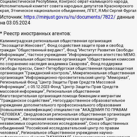
Социалистической Республики, Конгресс ойрат-калмыцкого народа,
Исполнительный комитет совета народных депутатов Красноярского
края, Этническое национальное объединение, ЛГБТ, Я.МЫ Сергей Фургал
Источник:
https://minjust.gov.ru/ru/documents/7822/
данные
на
03.05.2024
* Реестр иностранных агентов:
Калининградская региональная общественная организация "Экозащита!-Женсовет", Фонд содействия защите прав и свобод граждан "Общественный вердикт", Фонд "Институт Развития Свободы Информации", Частное учреждение "Информационное агентство МЕМО. РУ", Региональная общественная организация "Общественная комиссия по сохранению наследия академика Сахарова", Фонд поддержки свободы прессы, Санкт-Петербургская общественная правозащитная организация "Гражданский контроль", Межрегиональная общественная организация "Информационно-просветительский центр "Мемориал", Региональный Фонд "Центр Защиты Прав Средств Массовой Информации", с 05.12.2023 Фонд "Центр Защиты Прав Средств массовой информации", Региональная общественная благотворительная организация помощи беженцам и мигрантам "Гражданское содействие", Негосударственное образовательное учреждение дополнительного профессионального образования (повышение квалификации) специалистов "АКАДЕМИЯ ПО ПРАВАМ ЧЕЛОВЕКА", Свердловская региональная общественная организация "Сутяжник", Автономная некоммерческая организация "Центр независимых социологических исследований", Союз общественных объединений "Российский исследовательский центр по правам человека", Региональное общественное учреждение научно-информационный центр "МЕМОРИАЛ", Некоммерческая организация "Фонд защиты гласности", Автономная некоммерческая организация "Институт прав человека", Городская общественная организация "Екатеринбургское общество "МЕМОРИАЛ", Городская общественная организация "Рязанское историко-просветительское и правозащитное общество "Мемориал" (Рязанский Мемориал), Челябинский региональный орган общественной самодеятельности – женское общественное объединение "Женщины Евразии", Челябинский региональный орган общественной самодеятельности "Уральская правозащитная группа", Фонд содействия защите здоровья и социальной справедливости имени Андрея Рылькова, Автономная Некоммерческая Организация "Аналитический Центр Юрия Левады", Автономная некоммерческая организация социальной поддержки населения "Проект Апрель", Региональная общественная организация помощи женщинам и детям, находящимся в кризисной ситуации "Информационно-методический центр "Анна", Фонд содействия развитию массовых коммуникаций и правовому просвещению "Так-так-Так", Фонд содействия устойчивому развитию "Серебряная тайга", Свердловский региональный общественный фонд социальных проектов "Новое время", "Idel.Реалии", Кавказ.Реалии, Крым.Реалии, Телеканал Настоящее Время, Татаро-башкирская служба Радио Свобода (Azatliq Radiosi), Радио Свободная Европа/Радио Свобода (PCE/PC), "Сибирь.Реалии", "Фактограф", Благотворительный фонд помощи осужденным и их семьям, Автономная некоммерческая организация "Институт глобализации и социальных движений", Фонд "В защиту прав заключенных", Частное учреждение "Центр поддержки и содействия развитию средств массовой информации", Пензенский региональный общественный благотворительный фонд "Гражданский союз", "Север.Реалии", Некоммерческая организация Фонд "Правовая инициатива", Общество с ограниченной ответственностью "Радио Свободная Европа/Радио Свобода", Чешское информационное агентство "MEDIUM-ORIENT", Красноярская региональная общественная организация "Мы против СПИДа", Камалягин Денис Николаевич, Маркелов Сергей Евгеньевич, Пономарев Лев Александрович, Савицкая Людмила Алексеевна, Автономная некоммерческая организация "Центр по работе с проблемой насилия "НАСИЛИЮ.НЕТ", Межрегиональный профессиональный союз работников здравоохранения "Альянс врачей", Юридическое лицо, зарегистрированное в Латвийской Республике, SIA "Medusa Project" (регистрационный номер 40103797863, дата регистрации 10.06.2014), Некоммерческая организация "Фонд по борьбе с коррупцией", Автономная некоммерческая организация "Институт права и публичной политики", Баданин Роман Сергеевич, Гликин Максим Александрович, Железнова Мария Михайловна, Лукьянова Юлия Сергеевна, Маетная Елизавета Витальевна, Маняхин Петр Борисович, Чуракова Ольга Владимировна, Ярош Юлия Петровна, Юридическое лицо "The Insider SIA", зарегистрированное в Риге, Латвийская Республика (дата регистрации 26.06.2015), являющееся администратором доменного имени интернет-издания "The Insider SIA", https://theins.ru, Постернак Алексей Евгеньевич, Рубин Михаил Аркадьевич, Анин Роман Александрович, Юридическое лицо Istories fonds, зарегистрированное в Латвийской Республике (регистрационный номер 50008295751, дата регистрации 24.02.2020), Великовский Дмитрий Александрович, Долинина Ирина Николаевна, Мароховская Алеся Алексеевна, Шлейнов Роман Юрьевич, Шмагун Олеся Валентиновна, Общество с ограниченной ответственностью "Альтаир 2021", Общество с ограниченной ответственностью "Вега 2021", Общество с ограниченной ответственностью "Главный редактор 2021", Общество с ограниченной ответственностью "Ромашки монолит", Важенков Артем Валерьевич, Ивановская областная общественная организация "Центр гендерных исследований", Гурман Юрий Альбертович, Медиапроект "ОВД-Инфо", Егоров Владимир Владимирович, Жилинский Владимир Александрович, Общество с ограниченной ответственностью "ЗП", Иванова София Юрьевна, Карезина Инна Павловна, Кильтау Екатерина Викторовна, Петров Алексей Викторович, Пискунов Сергей Евгеньевич, Смирнов Сергей Сергеевич, Тихонов Михаил Сергеевич, Общество с ограниченной ответственностью "ЖУРНАЛИСТ-ИНОСТРАННЫЙ АГЕНТ", Арапова Галина Юрьевна, Вольтская Татьяна Анатольевна, Американская компания "Mason G.E.S. Anonymous Foundation" (США), являющаяся владельцем интернет-издания https://mnews.world/, Компания "Stichting Bellingcat", зарегистрированная в Нидерландах (дата регистрации 11.07.2018), Захаров Андрей Вячеславович, Клепиковская Екатерина Дмитриевна, Общество с ограниченной ответственностью "МЕМО", Перл Роман Александрович, Симонов Евгений Алексеевич, Соловьева Елена Анатольевна, Сотников Даниил Владимирович, Сурначева Елизавета Дмитриевна, Автономная некоммерческая организация по защите прав человека и информированию населения "Якутия – Наше Мнение", Общество с ограниченной ответственностью "Москоу диджитал медиа", с 26.01.2023 Общество с ограниченной ответственностью "Чайка Белые сады", Ветошкина Валерия Валерьевна, Заговора Максим Александрович, Межрегиональное общественное движение "Российская ЛГБТ - сеть", Оленичев Максим Владимирович, Павлов Иван Юрьевич, Скворцова Елена Сергеевна, Общество с ограниченной ответственностью "Как бы инагент", Кочетков Игорь Викторович, Общество с ограниченной ответственностью "Честные выборы", Еланчик Олег Александрович, Общество с ограниченной ответственностью "Нобелевский призыв", Гималова Регина Эмилевна, Григорьев Андрей Валерьевич, Григорьева Алина Александровна, Ассоциация по содействию защите прав призывников, альтернативнослужащих и военнослужащих "Правозащитная группа "Гражданин.Армия.Право", Хисамова Регина Фаритовна, Автономная некоммерческая организация по реализации социально-правовых программ "Лилит", Дальневосточное общественное движение "Маяк", Санкт-Петербургская ЛГБТ-инициативная группа "Выход", Инициативная группа ЛГБТ+ "Реверс", Алексеев Андрей Викторович, Бекбулатова Таисия Львовна, Беляев Иван Михайлович, Владыкина Елена Сергеевна, Гельман Марат Александрович, Никульшина Вероника Юрьевна, Толоконникова Надежда Андреевна, Шендерович Виктор Анатольевич, Общество с ограниченной ответственностью "Данное сообщение", Общество с ограниченной ответственностью Издательский дом "Новая глава", Айнбиндер Александра Александровна, Московский комьюнити-центр для ЛГБТ+инициатив, Благотворительный фонд развития филантропии, Deutsche Welle (Германия, Kurt-Schumacher-Strasse 3, 53113 Bonn), Борзунова Мария Михайловна, Воробьев Виктор Викторович, Голубева Анна Львовна, Константинова Алла Михайловна, Малкова Ирина Владимировна, Мурадов Мурад Абдулгалимович, Осетинская Елизавета Николаевна, Понасенков Евгений Николаевич, Ганапольский Матвей Юрьевич, Киселев Евгений Алексеевич, Борухович Ирина Григорьевна, Дремин Иван Тимофеевич, Дубровский Дмитрий Викторович, Красноярская региональная общественная организация поддержки и развития альтернативных образовательных технологий и межкультурных коммуникаций "ИНТЕРРА", Маяковская Екатерина Алексеевна, Фейгин Марк Захарович, Филимонов Андрей Викторович, Дзугкоева Регина Николаевна, Доброхотов Роман Александрович, Дудь Юрий Александрович, Елкин Сергей Владимирович, Кругликов Кирилл Игоревич, Сабунаева Мария Леонидовна, Семенов Алексей Владимирович, Шаинян Карен Багратович, Шульман Екатерина Михайловна, Асафьев Артур Валерьевич, Вахштайн Виктор Семенович, Венедиктов Алексей Алексеевич, Лушникова Екатерина Евгеньевна, Волков Леонид Михайлович, Невзоров Александр Глебович, Пархоменко Сергей Борисович, Сироткин Ярослав Николаевич, Кара-Мурза Владимир Владимирович, Баранова Наталья Владимировна, Гозман Леонид Яковлевич, Кагарлицкий Борис Юльевич, Климарев Михаил Валерьевич, Милов Владимир Станиславович, Автономная некоммерческая организация Краснодарский центр современного искусства "Типография", Моргенштерн Алишер Тагирович, Соболь Любовь Эдуардовна, Общество с ограниченной ответственностью "ЛИЗА НОРМ", Каспаров Гарри Кимович, Ходорковский Михаил Борисович, Общество с ограниченной ответственностью "Апрельские тезисы", Данилович Ирина Брониславовна, Кашин Олег Владимирович, Петров Николай Владимирович, Пивоваров Алексей Владимирович, Соколов Михаил Владимирович, Цветкова Юлия Владимировна, Чичваркин Евгений Александрович, Комитет против пыток/Команда против пыток, Общество с ограниченной ответственностью "Первый научный", Общество с ограниченной ответственностью "Вертолет и ко", Белоцерковская Вероника Борисовна, Кац Максим Евгеньевич, Лазарева Татьяна Юрьевна, Шаведдинов Руслан Табризович, Яшин Илья Валерьевич, Общество с ограниченной ответственностью "Иноагент ААВ", Алешковский Дмитрий Петрович, Альбац Евгения Марковна, Быков Дмитрий Львович, Галямина Юлия Евгеньевна, Лойко Сергей Леонидович, Мартынов Кирилл Константинович, Медведев Сергей Александрович, Крашенинников Федор Геннадиевич, Гордеева Катерина Вл