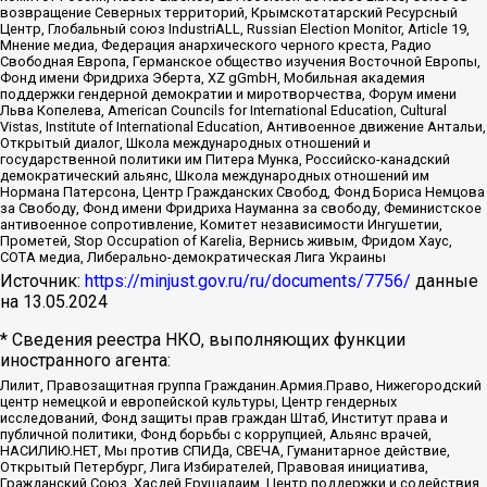
возвращение Северных территорий, Крымскотатарский Ресурсный
Центр, Глобальный союз IndustriALL, Russian Election Monitor, Article 19,
Мнение медиа, Федерация анархического черного креста, Радио
Свободная Европа, Германское общество изучения Восточной Европы,
Фонд имени Фридриха Эберта, XZ gGmbH, Мобильная академия
поддержки гендерной демократии и миротворчества, Форум имени
Льва Копелева, American Councils for International Education, Cultural
Vistas, Institute of International Education, Антивоенное движение Антальи,
Открытый диалог, Школа международных отношений и
государственной политики им Питера Мунка, Российско-канадский
демократический альянс, Школа международных отношений им
Нормана Патерсона, Центр Гражданских Свобод, Фонд Бориса Немцова
за Свободу, Фонд имени Фридриха Науманна за свободу, Феминистское
антивоенное сопротивление, Комитет независимости Ингушетии,
Прометей, Stop Occupation of Karelia, Вернись живым, Фридом Хаус,
СОТА медиа, Либерально-демократическая Лига Украины
Источник:
https://minjust.gov.ru/ru/documents/7756/
данные
на
13.05.2024
* Сведения реестра НКО, выполняющих функции
иностранного агента:
Лилит, Правозащитная группа Гражданин.Армия.Право, Нижегородский
центр немецкой и европейской культуры, Центр гендерных
исследований, Фонд защиты прав граждан Штаб, Институт права и
публичной политики, Фонд борьбы с коррупцией, Альянс врачей,
НАСИЛИЮ.НЕТ, Мы против СПИДа, СВЕЧА, Гуманитарное действие,
Открытый Петербург, Лига Избирателей, Правовая инициатива,
Гражданский Союз, Хасдей Ерушалаим, Центр поддержки и содействия