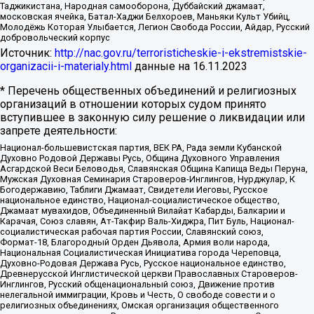
Таджикистана, Народная самооборона, Дуббайский джамаат,
московская ячейка, Батал-Хаджи Белхороев, Маньяки Культ Убийц,
Молодёжь Которая Улыбается, Легион Свобода России, Айдар, Русский
добровольческий корпус
Источник:
http://nac.gov.ru/terroristicheskie-i-ekstremistskie-
organizacii-i-materialy.html
данные на
16.11.2023
* Перечень общественных объединений и религиозных
организаций в отношении которых судом принято
вступившее в законную силу решение о ликвидации или
запрете деятельности:
Национал-большевистская партия, ВЕК РА, Рада земли Кубанской
Духовно Родовой Державы Русь, Община Духовного Управления
Асгардской Веси Беловодья, Славянская Община Капища Веды Перуна,
Мужская Духовная Семинария Староверов-Инглингов, Нурджулар, К
Богодержавию, Таблиги Джамаат, Свидетели Иеговы, Русское
национальное единство, Национал-социалистическое общество,
Джамаат мувахидов, Объединенный Вилайат Кабарды, Балкарии и
Карачая, Союз славян, Ат-Такфир Валь-Хиджра, Пит Буль, Национал-
социалистическая рабочая партия России, Славянский союз,
Формат-18, Благородный Орден Дьявола, Армия воли народа,
Национальная Социалистическая Инициатива города Череповца,
Духовно-Родовая Держава Русь, Русское национальное единство,
Древнерусской Инглистической церкви Православных Староверов-
Инглингов, Русский общенациональный союз, Движение против
нелегальной иммиграции, Кровь и Честь, О свободе совести и о
религиозных объединениях, Омская организация общественного