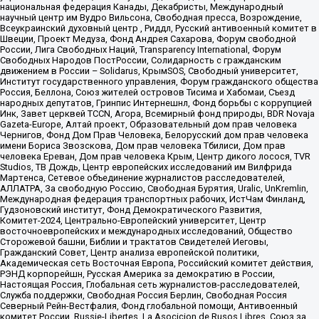
национальная федерация Канады, Декабристы, Международный
научный центр им Вудро Вильсона, Свободная пресса, Возрождение,
Всеукраинский духовный центр , Риддл, Русский антивоенный комитет в
Швеции, Проект Медуза, Фонд Андрея Сахарова, Форум свободной
России, Лига Свободных Наций, Transparеncy International, Форум
Свободных Народов ПостРоссии, Солидарность с гражданским
движением в России – Solidarus, КрымSOS, Свободный университет,
Институт государственного управления, Форум гражданского общества
Россия, Беллона, Союз жителей островов Тисима и Хабомаи, Съезд
народных депутатов, Гринпис Интернешнл, Фонд борьбы с коррупцией
Инк, Завет церквей TCCN, Агора, Всемирный фонд природы, BDR Novaja
Gazeta-Europe, Алтай проект, Образовательный дом прав человека
Чернигов, Фонд Дом Прав Человека, Белорусский дом прав человека
имени Бориса Звозскова, Дом прав человека Тбилиси, Дом прав
человека Ереван, Дом прав человека Крым, Центр дикого лосося, TVR
Studios, ТВ Дождь, Центр европейских исследований им Вилфрида
Мартенса, Сетевое объединение журналистов расследователей,
АЛЛАТРА, За свободную Россию, Свободная Бурятия, Uralic, UnKremlin,
Международная федерация транспортных рабочих, ИстЧам Финланд,
Гудзоновский институт, Фонд Демократического Развития,
Комитет-2024, Центрально-Европейский университет, Центр
восточноевропейских и международных исследований, Общество
Сторожевой башни, Библии и трактатов Свидетелей Иеговы,
Гражданский Совет, Центр анализа европейской политики,
Академическая сеть Восточная Европа, Российский комитет действия,
РЭНД корпорейшн, Русская Америка за демократию в России,
Настоящая Россия, Глобальная сеть журналистов-расследователей,
Служба поддержки, Свободная Россия Берлин, Свободная Россия
Северный Рейн-Вестфалия, Фонд глобальной помощи, Антивоенный
комитет России, Russie-Libertes, La Asocicion de Rusos Libres, Союз за