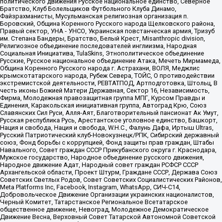
политического движения Русское национальное единство, Северное
Братство, Клуб Болельщиков Футбольного Клуба Динамо,
Файзрахманисты, Мусульманская религиозная организация п.
Боровский, Община Коренного Русского народа Щелковского района,
Правый сектор, УНА - УНСО, Украинская повстанческая армия, Тризуб
им. Степана Бандеры, Братство, Белый Крест, Misanthropic division,
Религиозное объединение последователей инглиизма, Народная
Социальная Инициатива, TulaSkins, Этнополитическое объединение
Русские, Русское национальное объединение Атака, Мечеть Мирмамеда,
Община Коренного Русского народа г. Астрахани, ВОЛЯ, Меджлис
крымскотатарского народа, Рубеж Севера, ТОЙС, О противодействии
экстремистской деятельности, РЕВТАТПОД, Артподготовка, Штольц, В
честь иконы Божией Матери Державная, Сектор 16, Независимость,
Фирма, Молодежная правозащитная группа МПГ, Курсом Правды и
Единения, Каракольская инициативная группа, Автоград Крю, Союз
Славянских Сил Руси, Алля-Аят, Благотворительный пансионат Ак Умут,
Русская республика Русь, Арестантское уголовное единство, Башкорт,
Нация и свобода, Нация и свобода, W.H.С., Фалунь Дафа, Иртыш Ultras,
Русский Патриотический клуб-Новокузнецк/РПК, Сибирский державный
союз, Фонд борьбы с коррупцией, Фонд защиты прав граждан, Штабы
Навального, Совет граждан СССР Прикубанского округа г. Краснодара,
Мужское государство, Народное объединение русского движения,
Народное движение Адат, Народный совет граждан РСФСР СССР
Архангельской области, Проект Штурм, Граждане СССР, Держава Союз
Советских Светлых Родов, Совет Советских Социалистических Районов,
Meta Platforms Inc, Facebook, Instagram, WhatsApp, СИЧ-С14,
Добровольческое Движение Организации украинских националистов,
Черный Комитет, Татарстанское Региональное Всетатарское
общественное движение, Невоград, Молодежное Демократическое
Движение Весна, Верховный Совет Татарской Автономной Советской