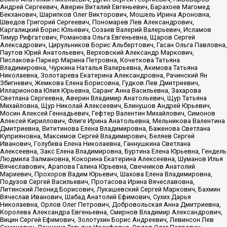
Андрей Сергеевич, Аверин Виталий Евгеньевич, Барахоев Магомед
Бекханович, Шарипков Олег Викторович, Мошель Ирина Ароновна,
Шведов Григорий Сергеевич, Пономарев Лев Александрович,
Каргалицкий Борис Юльевич, Созаев Валерий Валерьевич, Исламов
Тимур Рифгатович, Романова Ольга Евгеньевна, Щаров Сергей
Алексадрович, Цирульников Борис Альбертович, Гасан Ольга Павловна,
Паутов Юрий Анатольевич, Верховский Александр Маркович,
Пислакова-Паркер Марина Петровна, Кочеткова Татьяна
Владимировна, Чуркина Наталья Валерьевна, Акимова Татьяна
Николаевна, Золотарева Екатерина Александровна, Рачинский Ян
Збигневич, Жемкова Елена Борисовна, Гудков Лев Дмитриевич,
Илларионова Юлия Юрьевна, Саранг Анна Васильевна, Захарова
Светлана Сергеевна, Аверин Владимир Анатольевич, Щур Татьяна
Михайловна, Щур Николай Алексеевич, Блинушов Андрей Юрьевич,
Мосин Алексей Геннадьевич, Гефтер Валентин Михайлович, Симонов
Алексей Кириллович, Флиге Ирина Анатольевна, Мельникова Валентина
Дмитриевна, Вититинова Елена Владимировна, Баженова Светлана
Куприяновна, Максимов Сергей Владимирович, Беляев Сергей
Иванович, Голубева Елена Николаевна, Ганнушкина Светлана
Алексеевна, Закс Елена Владимировна, Буртина Елена Юрьевна, Гендель
Людмила Залмановна, Кокорина Екатерина Алексеевна, Шуманов Илья
Вячеславович, Арапова Галина Юрьевна, Свечников Анатолий
Мариевич, Прохоров Вадим Юрьевич, Шахова Елена Владимировна,
Подузов Сергей Васильевич, Протасова Ирина Вячеславовна,
Литинский Леонид Борисович, Лукашевский Сергей Маркович, Бахмин
Вячеслав Иванович, Шабад Анатолий Ефимович, Сухих Дарья
Николаевна, Орлов Олег Петрович, Добровольская Анна Дмитриевна,
Королева Александра Евгеньевна, Смирнов Владимир Александрович,
Вицин Сергей Ефимович, Золотухин Борис Андреевич, Левинсон Лев