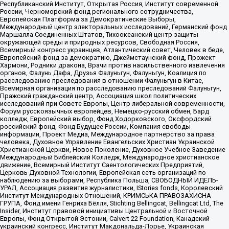
Республиканский Институт, Открытая Россия, Институт современной
России, Черноморский фонд регионального сотрудничества,
Европейская Платформа за Демократические Выборы,
Международный центр электоральных исследований, Германский фонд
Маршалла Соединенных Штатов, Тихоокеанский центр защиты
окружающей среды и природных ресурсов, Свободная Россия,
Всемирный конгресс украинцев, Атлантический совет, Человек в беде,
Европейский фонд за демократию, Джеймстаунский фонд, Прожект
Хармони, Родники дракона, Врачи против насильственного извлечения
органов, Фалунь Дафа, Друзья Фалуньгун, Фалуньгун, Коалиция по
расследованию преследования в отношении Фалуньгун в Китае,
Всемирная организация по расследованию преследований Фалуньгун,
Пражский гражданский центр, Ассоциация школ политических
исследований при Совете Европы, Центр либеральной современности,
Форум русскоязычных европейцев, Немецко-русский обмен, Бард
колледж, Европейский выбор, Фонд Ходорковского, Оксфордский
российский фонд, Фонд Будущее России, Компания свободы
информации, Проект Медиа, Международное партнерство за права
человека, Духовное Управление Евангельских Христиан Украинской
Христианской Церкви, Новое Поколение, Духовное Учебное Заведение
Международный Библейский Колледж, Международное христианское
движение, Всемирный Институт Саентологических Предприятий,
Церковь Духовной Технологии, Европейская сеть организаций по
наблюдению за выборами, Республика Польша, СВОБОДНЫЙ ИДЕЛЬ-
УРАЛ, Ассоциация развития журналистики, IStories fonds, Королевский
Институт Международных Отношений, КРИМСЬКА ПРАВОЗАХИСНА
ГРУПА, Фонд имени Генриха Бёлля, Stichting Bellingcat, Bellingcat Ltd, The
Insider, Институт правовой инициативы Центральной и Восточной
Европы, Фонд Открытой Эстонии, Calvert 22 Foundation, Канадский
украинский конгресс, Институт Макдональда-Лорье, Украинская