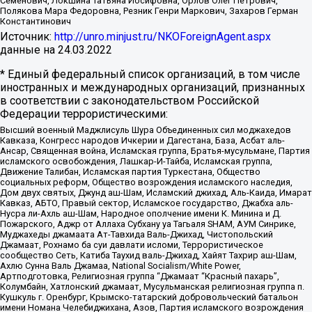
Семенович, Локшина Татьяна Иосифовна, Орлов Олег Петрович,
Полякова Мара Федоровна, Резник Генри Маркович, Захаров Герман
Константинович
Источник:
http://unro.minjust.ru/NKOForeignAgent.aspx
данные на
24.03.2022
* Единый федеральный список организаций, в том числе
иностранных и международных организаций, признанных
в соответствии с законодательством Российской
Федерации террористическими:
Высший военный Маджлисуль Шура Объединенных сил моджахедов
Кавказа, Конгресс народов Ичкерии и Дагестана, База, Асбат аль-
Ансар, Священная война, Исламская группа, Братья-мусульмане, Партия
исламского освобождения, Лашкар-И-Тайба, Исламская группа,
Движение Талибан, Исламская партия Туркестана, Общество
социальных реформ, Общество возрождения исламского наследия,
Дом двух святых, Джунд аш-Шам, Исламский джихад, Аль-Каида, Имарат
Кавказ, АБТО, Правый сектор, Исламское государство, Джабха аль-
Нусра ли-Ахль аш-Шам, Народное ополчение имени К. Минина и Д.
Пожарского, Аджр от Аллаха Субхану уа Тагьаля SHAM, АУМ Синрике,
Муджахеды джамаата Ат-Тавхида Валь-Джихад, Чистопольский
Джамаат, Рохнамо ба суи давлати исломи, Террористическое
сообщество Сеть, Катиба Таухид валь-Джихад, Хайят Тахрир аш-Шам,
Ахлю Сунна Валь Джамаа, National Socialism/White Power,
Артподготовка, Религиозная группа “Джамаат “Красный пахарь”,
Колумбайн, Хатлонский джамаат, Мусульманская религиозная группа п.
Кушкуль г. Оренбург, Крымско-татарский добровольческий батальон
имени Номана Челебиджихана, Азов, Партия исламского возрождения