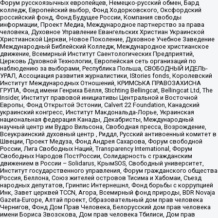
Форум русскоязычных европейцев, Немецко-русский обмен, Бард
колледж, Европейский выбор, Фонд Ходорковского, Оксфордский
российский фонд, Фонд Будущее России, Компания свободы
информации, Проект Медиа, Международное партнерство за права
человека, Духовное Управление Евангельских Христиан Украинской
Христианской Церкви, Новое Поколение, Духовное Учебное Заведение
Международный Библейский Колледж, Международное христианское
движение, Всемирный Институт Саентологических Предприятий,
Церковь Духовной Технологии, Европейская сеть организаций по
наблюдению за выборами, Республика Польша, СВОБОДНЫЙ ИДЕЛЬ-
УРАЛ, Ассоциация развития журналистики, IStories fonds, Королевский
Институт Международных Отношений, КРИМСЬКА ПРАВОЗАХИСНА
ГРУПА, Фонд имени Генриха Бёлля, Stichting Bellingcat, Bellingcat Ltd, The
Insider, Институт правовой инициативы Центральной и Восточной
Европы, Фонд Открытой Эстонии, Calvert 22 Foundation, Канадский
украинский конгресс, Институт Макдональда-Лорье, Украинская
национальная федерация Канады, Декабристы, Международный
научный центр им Вудро Вильсона, Свободная пресса, Возрождение,
Всеукраинский духовный центр , Риддл, Русский антивоенный комитет в
Швеции, Проект Медуза, Фонд Андрея Сахарова, Форум свободной
России, Лига Свободных Наций, Transparеncy International, Форум
Свободных Народов ПостРоссии, Солидарность с гражданским
движением в России – Solidarus, КрымSOS, Свободный университет,
Институт государственного управления, Форум гражданского общества
Россия, Беллона, Союз жителей островов Тисима и Хабомаи, Съезд
народных депутатов, Гринпис Интернешнл, Фонд борьбы с коррупцией
Инк, Завет церквей TCCN, Агора, Всемирный фонд природы, BDR Novaja
Gazeta-Europe, Алтай проект, Образовательный дом прав человека
Чернигов, Фонд Дом Прав Человека, Белорусский дом прав человека
имени Бориса Звозскова, Дом прав человека Тбилиси, Дом прав