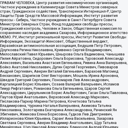
ПРАВАМ ЧЕЛОВЕКА, Центр развития некоммерческих организаций,
Частное учреждение в Калининграде Совета Министров северных
стран, Гражданское содействие, Трансперенси Интернешнл-Р, Центр
Защиты Прав Средств Массовой Информации, Институт развития
прессы - Сибирь, Частное учреждение в Санкт-Петербурге Совета
Министров Северных Стран, Фонд поддержки свободы прессы,
Гражданский контроль, Человек и Закон, Общественная комиссия по
сохранению наследия академика Сахарова, Информационное агентство
МЕМО. РУ, Институт региональной прессы, Институт Развития Свободы
Информации, Экозащита!-Женсовет, Общественный вердикт,
Евразийская антимонопольная ассоциация, Бедушев Петр Петрович,
Дзугкоева Регина Николаевна, Кривенко Сергей Владимирович,
Милославский Павел Юрьевич, Шнырова Ольга Вадимовна, Чанышева
Лилия Айратовна, Сидорович Ольга Борисовна, Туровский Александр
Алексеевич, Васильева Анастасия Евгеньевна, Ривина Анна Валерьевна,
Бойко Анатолий Николаевич, Дугин Сергей Георгиевич, Пивоваров
Андрей Сергеевич, Аверин Виталий Евгеньевич, Барахоев Магомед
Бекханович, Шарипков Олег Викторович, Мошель Ирина Ароновна,
Шведов Григорий Сергеевич, Пономарев Лев Александрович,
Каргалицкий Борис Юльевич, Созаев Валерий Валерьевич, Исламов
Тимур Рифгатович, Романова Ольга Евгеньевна, Щаров Сергей
Алексадрович, Цирульников Борис Альбертович, Гасан Ольга Павловна,
Паутов Юрий Анатольевич, Верховский Александр Маркович,
Пислакова-Паркер Марина Петровна, Кочеткова Татьяна
Владимировна, Чуркина Наталья Валерьевна, Акимова Татьяна
Николаевна, Золотарева Екатерина Александровна, Рачинский Ян
Збигневич, Жемкова Елена Борисовна, Гудков Лев Дмитриевич,
Илларионова Юлия Юрьевна, Саранг Анна Васильевна, Захарова
Светлана Сергеевна, Аверин Владимир Анатольевич, Щур Татьяна
Михайловна, Щур Николай Алексеевич, Блинушов Андрей Юрьевич,