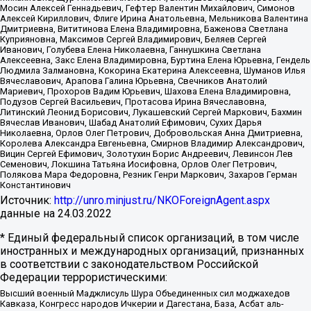
Мосин Алексей Геннадьевич, Гефтер Валентин Михайлович, Симонов
Алексей Кириллович, Флиге Ирина Анатольевна, Мельникова Валентина
Дмитриевна, Вититинова Елена Владимировна, Баженова Светлана
Куприяновна, Максимов Сергей Владимирович, Беляев Сергей
Иванович, Голубева Елена Николаевна, Ганнушкина Светлана
Алексеевна, Закс Елена Владимировна, Буртина Елена Юрьевна, Гендель
Людмила Залмановна, Кокорина Екатерина Алексеевна, Шуманов Илья
Вячеславович, Арапова Галина Юрьевна, Свечников Анатолий
Мариевич, Прохоров Вадим Юрьевич, Шахова Елена Владимировна,
Подузов Сергей Васильевич, Протасова Ирина Вячеславовна,
Литинский Леонид Борисович, Лукашевский Сергей Маркович, Бахмин
Вячеслав Иванович, Шабад Анатолий Ефимович, Сухих Дарья
Николаевна, Орлов Олег Петрович, Добровольская Анна Дмитриевна,
Королева Александра Евгеньевна, Смирнов Владимир Александрович,
Вицин Сергей Ефимович, Золотухин Борис Андреевич, Левинсон Лев
Семенович, Локшина Татьяна Иосифовна, Орлов Олег Петрович,
Полякова Мара Федоровна, Резник Генри Маркович, Захаров Герман
Константинович
Источник:
http://unro.minjust.ru/NKOForeignAgent.aspx
данные на
24.03.2022
* Единый федеральный список организаций, в том числе
иностранных и международных организаций, признанных
в соответствии с законодательством Российской
Федерации террористическими:
Высший военный Маджлисуль Шура Объединенных сил моджахедов
Кавказа, Конгресс народов Ичкерии и Дагестана, База, Асбат аль-