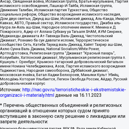
Ансар, Священная война, Исламская группа, Братья-мусульмане, Партия
исламского освобождения, Лашкар-И-Тайба, Исламская группа,
Движение Талибан, Исламская партия Туркестана, Общество
социальных реформ, Общество возрождения исламского наследия,
Дом двух святых, Джунд аш-Шам, Исламский джихад, Аль-Каида, Имарат
Кавказ, АБТО, Правый сектор, Исламское государство, Джабха аль-
Нусра ли-Ахль аш-Шам, Народное ополчение имени К. Минина и Д.
Пожарского, Аджр от Аллаха Субхану уа Тагьаля SHAM, АУМ Синрике,
Муджахеды джамаата Ат-Тавхида Валь-Джихад, Чистопольский
Джамаат, Рохнамо ба суи давлати исломи, Террористическое
сообщество Сеть, Катиба Таухид валь-Джихад, Хайят Тахрир аш-Шам,
Ахлю Сунна Валь Джамаа, National Socialism/White Power,
Артподготовка, Религиозная группа “Джамаат “Красный пахарь”,
Колумбайн, Хатлонский джамаат, Мусульманская религиозная группа п.
Кушкуль г. Оренбург, Крымско-татарский добровольческий батальон
имени Номана Челебиджихана, Азов, Партия исламского возрождения
Таджикистана, Народная самооборона, Дуббайский джамаат,
московская ячейка, Батал-Хаджи Белхороев, Маньяки Культ Убийц,
Молодёжь Которая Улыбается, Легион Свобода России, Айдар, Русский
добровольческий корпус
Источник:
http://nac.gov.ru/terroristicheskie-i-ekstremistskie-
organizacii-i-materialy.html
данные на
16.11.2023
* Перечень общественных объединений и религиозных
организаций в отношении которых судом принято
вступившее в законную силу решение о ликвидации или
запрете деятельности:
Национал-большевистская партия, ВЕК РА, Рада земли Кубанской