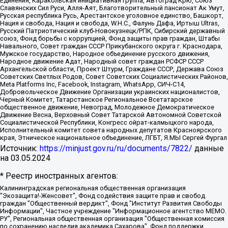
Единения, Каракольская инициативная группа, Автоград Крю, Союз
Славянских Сил Руси, Алля-Аят, Благотворительный пансионат Ак Умут,
Русская республика Русь, Арестантское уголовное единство, Башкорт,
Нация и свобода, Нация и свобода, W.H.С., Фалунь Дафа, Иртыш Ultras,
Русский Патриотический клуб-Новокузнецк/РПК, Сибирский державный
союз, Фонд борьбы с коррупцией, Фонд защиты прав граждан, Штабы
Навального, Совет граждан СССР Прикубанского округа г. Краснодара,
Мужское государство, Народное объединение русского движения,
Народное движение Адат, Народный совет граждан РСФСР СССР
Архангельской области, Проект Штурм, Граждане СССР, Держава Союз
Советских Светлых Родов, Совет Советских Социалистических Районов,
Meta Platforms Inc, Facebook, Instagram, WhatsApp, СИЧ-С14,
Добровольческое Движение Организации украинских националистов,
Черный Комитет, Татарстанское Региональное Всетатарское
общественное движение, Невоград, Молодежное Демократическое
Движение Весна, Верховный Совет Татарской Автономной Советской
Социалистической Республики, Конгресс ойрат-калмыцкого народа,
Исполнительный комитет совета народных депутатов Красноярского
края, Этническое национальное объединение, ЛГБТ, Я.МЫ Сергей Фургал
Источник:
https://minjust.gov.ru/ru/documents/7822/
данные
на
03.05.2024
* Реестр иностранных агентов:
Калининградская региональная общественная организация "Экозащита!-Женсовет", Фонд содействия защите прав и свобод граждан "Общественный вердикт", Фонд "Институт Развития Свободы Информации", Частное учреждение "Информационное агентство МЕМО. РУ", Региональная общественная организация "Общественная комиссия по сохранению наследия академика Сахарова", Фонд поддержки свободы прессы, Санкт-Петербургская общественная правозащитная организация "Гражданский контроль", Межрегиональная общественная организация "Информационно-просветительский центр "Мемориал", Региональный Фонд "Центр Защиты Прав Средств Массовой Информации", с 05.12.2023 Фонд "Центр Защиты Прав Средств массовой информации", Региональная общественная благотворительная организация помощи беженцам и мигрантам "Гражданское содействие", Негосударственное образовательное учреждение дополнительного профессионального образования (повышение квалификации) специалистов "АКАДЕМИЯ ПО ПРАВАМ ЧЕЛОВЕКА", Свердловская региональная общественная организация "Сутяжник", Автономная некоммерческая организация "Центр независимых социологических исследований", Союз общественных объединений "Российский исследовательский центр по правам человека", Региональное общественное учреждение научно-информационный центр "МЕМОРИАЛ", Некоммерческая организация "Фонд защиты гласности", Автономная некоммерческая организация "Институт прав человека", Городская общественная организация "Екатеринбургское общество "МЕМОРИАЛ", Городская общественная организация "Рязанское историко-просветительское и правозащитное общество "Мемориал" (Рязанский Мемориал), Челябинский региональный орган общественной самодеятельности – женское общественное объединение "Женщины Евразии", Челябинский региональный орган общественной самодеятельности "Уральская правозащитная группа", Фонд содействия защите здоровья и социальной справедливости имени Андрея Рылькова, Автономная Некоммерческая Организация "Аналитический Центр Юрия Левады", Автономная некоммерческая организация социальной поддержки населения "Проект Апрель", Региональная общественная организация помощи женщинам и детям, находящимся в кризисной ситуации "Информационно-методический центр "Анна", Фонд содействия развитию массовых коммуникаций и правовому просвещению "Так-так-Так", Фонд содействия устойчивому развитию "Серебряная тайга", Свердловский региональный общественный фонд социальных проектов "Новое время", "Idel.Реалии", Кавказ.Реалии, Крым.Реалии, Телеканал Настоящее Время, Татаро-башкирская служба Радио Свобода (Azatliq Radiosi), Радио Свободная Европа/Радио Свобода (PCE/PC), "Сибирь.Реалии", "Фактограф", Благотворительный фонд помощи осужденным и их семьям, Автономная некоммерческая организация "Институт глобализации и социальных движений", Фонд "В защиту прав заключенных", Частное учреждение "Центр поддержки и содействия развитию средств массовой информации", Пензенский региональный общественный благотворительный фонд "Гражданский союз", "Север.Реалии", Некоммерческая организация Фонд "Правовая инициатива", Общество с ограниченной ответственностью "Радио Свободная Европа/Радио Свобода", Чешское информационное агентство "MEDIUM-ORIENT", Красноярская региональная общественная организация "Мы против СПИДа", Камалягин Денис Николаевич, Маркелов Сергей Евгеньевич, Пономарев Лев Александрович, Савицкая Людмила Алексеевна, Автономная некоммерческая организация "Центр по работе с проблемой насилия "НАСИЛИЮ.НЕТ", Межрегиональный профессиональный союз работников здравоохранения "Альянс врачей", Юридическое лицо, зарегистрированное в Латвийской Республике, SIA "Medusa Project" (регистрационный номер 40103797863, дата регистрации 10.06.2014), Некоммерческая организация "Фонд по борьбе с коррупцией", Автономная некоммерческая организация "Институт права и публичной политики", Баданин Роман Сергеевич, Гликин Максим Александрович, Железнова Мария Михайловна, Лукьянова Юлия Сергеевна, Маетная Елизавета Витальевна, Маняхин Петр Борисович, Чуракова Ольга Владимировна, Ярош Юлия Петровна, Юридическое лицо "The Insider SIA", зарегистрированное в Риге, Латвийская Республика (дата регистрации 26.06.2015), являющееся администратором доменного имени интернет-издания "The Insider SIA", https://theins.ru, Постернак Алексей Евгеньевич, Рубин Михаил Аркадьевич, Анин Роман Александрович, Юридическое лицо Istories fonds, зарегистрированное в Латвийской Республике (регистрационный номер 50008295751, дата регистрации 24.02.2020), Великовский Дмитрий Александрович, Долинина Ирина Николаевна, Мароховская Алеся Алексеевна, Шлейнов Роман Юрьевич, Шмагун Олеся Валентиновна, Общество с ограниченной ответственностью "Альтаир 2021", Общество с ограниченной ответственностью "Вега 2021", Общество с ограниченной ответственностью "Главный редактор 2021", Общество с ограниченной ответственностью "Ромашки монолит", Важенков Артем Валерьевич, Ивановская областная общественная организация "Центр гендерных исследований", Гурман Юрий Альбертович, Медиапроект "ОВД-Инфо", Егоров Владимир Владимирович, Жилинский Владимир Александрович, Общество с ограниченной ответственностью "ЗП", Иванова София Юрьевна, Карезина Инна Павловна, Кильтау Екатерина Викторовна, Петров Алексей Викторович, Пискунов Сергей Евгеньевич, Смирнов Сергей Сергеевич, Тихонов Михаил Сергеевич, Общество с ограниченной ответственностью "ЖУРНАЛИСТ-ИНОСТРАННЫЙ АГЕНТ", Арапова Галина Юрьевна, Вольтская Татьяна Анатольевна, Американская компания "Mason G.E.S. Anonymous Foundation" (США), являющаяся владельцем интернет-издания https://mnews.world/, Компания "Stichting Bellingcat", зарегистрированная в Нидерландах (дата регистрации 11.07.2018), Захаров Андрей Вячеславович, Клепиковская Екатерина Дмитриевна, Общество с ограниченной ответственностью "МЕМО", Перл Роман Александрович, Симонов Евгений Алексеевич, Соловьева Елена Анатольевна, Сотников Даниил Владимирович, Сурначева Елизавета Дмитриевна, Автономная некоммерческая организация по защите прав человека и информированию населения "Якутия – Наше Мнение", Общество с ограниченной ответственностью "Москоу диджитал медиа", с 26.01.2023 Общество с ограниченной ответственностью "Чайка Белые сады", Ветошкина Валерия Валерьевна, Заговора Максим Александрович, Межрегиональное общественное движение "Российская ЛГБТ - сеть", Оленичев Максим Владимирович, Павлов Иван Юрьевич, Скворцова Елена Сергеевна, Общество с ограниченной ответственностью "Как бы инагент", Кочетков Игорь Викторович, Общество с ограниченной ответственностью "Честные выборы", Еланчик Олег Александрович, Общество с ограниченной ответственностью "Нобелевский призыв", Гималова Регина Эмилевна, Григорьев Андрей Валерьевич, Григорьева Алина Александровна, Ассоциация по содействию защите прав призывников, альтернативнослужащих и военнослужащих "Правозащитная группа "Гражданин.Армия.Право", Хисамова Регина Фаритовна, Автономная некоммерческая организация по реализации социально-правовых программ "Лилит", Дальневосточное общественное движение "Маяк", Санкт-Петербургская ЛГБТ-инициативная группа "Выход", Инициативная группа ЛГБТ+ "Реверс", Алексеев Андрей Викторович, Бекбулатова Таисия Львовна, Беляев Иван Михайлович, Владыкина Елена Сергеевна, Гельман Марат Александрович, Никульшина Вероника Юрьевна, Толоконникова Надежда Андреевна, Шендерович Виктор Анатольевич, Общество с ограниченной ответственностью "Данное сообщение", Общество с ограниченной ответственностью Издательский дом "Новая глава", Айнбиндер Александра Александровна, Московский комьюнити-центр для ЛГБТ+инициатив, Благотворительный фонд развития филантропии, Deutsche Welle (Германия, Kurt-Schumacher-Strasse 3, 53113 Bonn), Борзунова Мария Михайловна, Воробьев Виктор Викторович, Голубева Анна Львовна, Константинова Алла Михайловна, Малкова Ирина Владимировна, Мурадов Мурад Абдулгалимович, Осетинская Елизавета Николаевна, Понасенков Евгений Николаевич, Ганапольский Матвей Юрьевич, Киселев Евгений Алексеевич, Борухович Ирина Григорьевна, Дремин Иван Тимофеевич, Дубровский Дмитрий Викторович, Красноярская региональная общественная организация поддержки и развития альтернативных образовательных технологий и межкультурных коммуникаций "ИНТЕРРА", Маяковская Екатерина Алексеевна, Фейгин Марк Захарович, Филимонов Андрей Викторович, Дзугкоева Регина Николаевна, Доброхотов Роман Александрович, Дудь Юрий Александрович, Елкин Сергей Владимирович, Кругликов Кирилл Игоревич, Сабунаева Мария Леонидовна, Семенов Алексей Владимирович, Шаинян Карен Багратович, Шульман Екатерина Михайловна, Асафьев Артур Валерьевич, Вахштайн Виктор Семенович, Венедиктов Алексей Алексеевич, Лушникова Екатерина Евгеньевна, Волков Леонид Михайлович, Невзоров Александр Глебович, Пархоменко Сергей Борисович, Сироткин Ярослав Николаевич, Кара-Мурза Владимир Владимирович, Баранова Наталья Владимировна, Гозман Леонид Яковлевич, Кагарлицкий Борис Юльевич, Климарев Михаил Валерьевич, Милов Владимир Станиславович, Автономная некоммерческая организация Краснодарский центр современного искусства "Типография", Моргенштерн Алишер Тагирович, Соболь Любовь Эдуардовна, Общество с ограниченной ответственностью "ЛИЗА НОРМ", Каспаров Гарри Кимович, Ходорковский Михаил Борисович, Общество с ограниченной ответственностью "Апрельские тезисы", Данилович Ирина Брониславовна, Кашин Олег Владимирович, Петров Николай Владимирович, Пивоваров Алексей Владимирович, Соколов Михаил Владимирович, Цветкова Юлия Владимировна, Чичваркин Евгений Александрович, Комитет против пыток/Команда против пыток, Общество с ограниченной ответственностью "Первый научный", Общество с ограниченной ответственностью "Вертолет и ко", Белоцерковская Вероника Борисовна, Кац Максим Евгеньевич, Лазарева Татьяна Юрьевна, Шаведдинов Руслан Табризович, Яшин Илья Валерьевич, Общество с ограниченной ответственностью "Иноагент ААВ", Алешковский Дмитрий Петрович, Альбац Евгения Марковна, Быков Дмитрий Львович, Галямина Юлия Евгеньевна, Лойко Сергей Леонидович, Мартынов Кирилл Константинович, Медведев Сергей Александрович, Крашенинников Федор Геннадиевич, Гордеева Катерина Вл