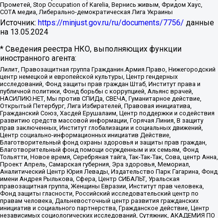
Прометей, Stop Occupation of Karelia, Вернись живым, Фридом Хаус,
СОТА медиа, Либерально-демократическая Лига Украины
Источник:
https://minjust.gov.ru/ru/documents/7756/
данные
на
13.05.2024
* Сведения реестра НКО, выполняющих функции
иностранного агента:
Лилит, Правозащитная группа Гражданин.Армия.Право, Нижегородский
центр немецкой и европейской культуры, Центр гендерных
исследований, Фонд защиты прав граждан Штаб, Институт права и
публичной политики, Фонд борьбы с коррупцией, Альянс врачей,
НАСИЛИЮ.НЕТ, Мы против СПИДа, СВЕЧА, Гуманитарное действие,
Открытый Петербург, Лига Избирателей, Правовая инициатива,
Гражданский Союз, Хасдей Ерушалаим, Центр поддержки и содействия
развитию средств массовой информации, Горячая Линия, В защиту
прав заключенных, Институт глобализации и социальных движений,
Центр социально-информационных инициатив Действие,
Благотворительный фонд охраны здоровья и защиты прав граждан,
Благотворительный фонд помощи осужденным и их семьям, Фонд
Тольятти, Новое время, Серебряная тайга, Так-Так-Так, Сова, центр Анна,
Проект Апрель, Самарская губерния, Эра здоровья, Мемориал,
Аналитический Центр Юрия Левады, Издательство Парк Гагарина, Фонд
имени Андрея Рылькова, Сфера, Центр СИБАЛЬТ, Уральская
правозащитная группа, Женщины Евразии, Институт прав человека,
Фонд защиты гласности, Российский исследовательский центр по
правам человека, Дальневосточный центр развития гражданских
инициатив и социального партнерства, Гражданское действие, Центр
независимых социологических исследований, Сутяжник, АКАДЕМИЯ ПО