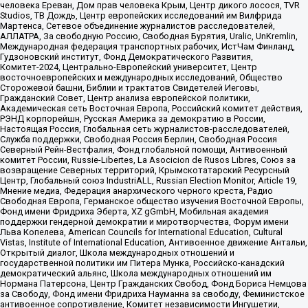
человека Ереван, Дом прав человека Крым, Центр дикого лосося, TVR
Studios, ТВ Дождь, Центр европейских исследований им Вилфрида
Мартенса, Сетевое объединение журналистов расследователей,
АЛЛАТРА, За свободную Россию, Свободная Бурятия, Uralic, UnKremlin,
Международная федерация транспортных рабочих, ИстЧам Финланд,
Гудзоновский институт, Фонд Демократического Развития,
Комитет-2024, Центрально-Европейский университет, Центр
восточноевропейских и международных исследований, Общество
Сторожевой башни, Библии и трактатов Свидетелей Иеговы,
Гражданский Совет, Центр анализа европейской политики,
Академическая сеть Восточная Европа, Российский комитет действия,
РЭНД корпорейшн, Русская Америка за демократию в России,
Настоящая Россия, Глобальная сеть журналистов-расследователей,
Служба поддержки, Свободная Россия Берлин, Свободная Россия
Северный Рейн-Вестфалия, Фонд глобальной помощи, Антивоенный
комитет России, Russie-Libertes, La Asocicion de Rusos Libres, Союз за
возвращение Северных территорий, Крымскотатарский Ресурсный
Центр, Глобальный союз IndustriALL, Russian Election Monitor, Article 19,
Мнение медиа, Федерация анархического черного креста, Радио
Свободная Европа, Германское общество изучения Восточной Европы,
Фонд имени Фридриха Эберта, XZ gGmbH, Мобильная академия
поддержки гендерной демократии и миротворчества, Форум имени
Льва Копелева, American Councils for International Education, Cultural
Vistas, Institute of International Education, Антивоенное движение Антальи,
Открытый диалог, Школа международных отношений и
государственной политики им Питера Мунка, Российско-канадский
демократический альянс, Школа международных отношений им
Нормана Патерсона, Центр Гражданских Свобод, Фонд Бориса Немцова
за Свободу, Фонд имени Фридриха Науманна за свободу, Феминистское
антивоенное сопротивление, Комитет независимости Ингушетии,