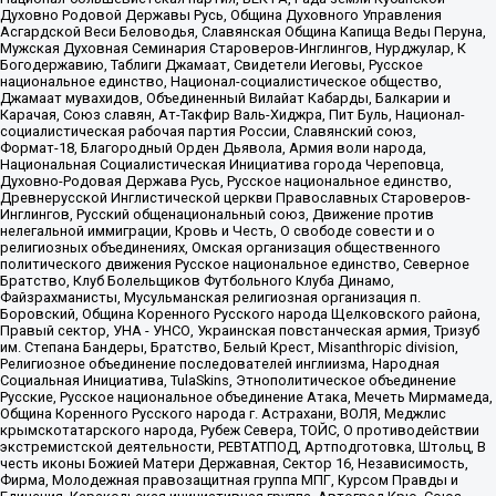
Духовно Родовой Державы Русь, Община Духовного Управления
Асгардской Веси Беловодья, Славянская Община Капища Веды Перуна,
Мужская Духовная Семинария Староверов-Инглингов, Нурджулар, К
Богодержавию, Таблиги Джамаат, Свидетели Иеговы, Русское
национальное единство, Национал-социалистическое общество,
Джамаат мувахидов, Объединенный Вилайат Кабарды, Балкарии и
Карачая, Союз славян, Ат-Такфир Валь-Хиджра, Пит Буль, Национал-
социалистическая рабочая партия России, Славянский союз,
Формат-18, Благородный Орден Дьявола, Армия воли народа,
Национальная Социалистическая Инициатива города Череповца,
Духовно-Родовая Держава Русь, Русское национальное единство,
Древнерусской Инглистической церкви Православных Староверов-
Инглингов, Русский общенациональный союз, Движение против
нелегальной иммиграции, Кровь и Честь, О свободе совести и о
религиозных объединениях, Омская организация общественного
политического движения Русское национальное единство, Северное
Братство, Клуб Болельщиков Футбольного Клуба Динамо,
Файзрахманисты, Мусульманская религиозная организация п.
Боровский, Община Коренного Русского народа Щелковского района,
Правый сектор, УНА - УНСО, Украинская повстанческая армия, Тризуб
им. Степана Бандеры, Братство, Белый Крест, Misanthropic division,
Религиозное объединение последователей инглиизма, Народная
Социальная Инициатива, TulaSkins, Этнополитическое объединение
Русские, Русское национальное объединение Атака, Мечеть Мирмамеда,
Община Коренного Русского народа г. Астрахани, ВОЛЯ, Меджлис
крымскотатарского народа, Рубеж Севера, ТОЙС, О противодействии
экстремистской деятельности, РЕВТАТПОД, Артподготовка, Штольц, В
честь иконы Божией Матери Державная, Сектор 16, Независимость,
Фирма, Молодежная правозащитная группа МПГ, Курсом Правды и