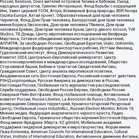
Россия, Беллона, Союз жителей островов Тисима и Хабомаи, Съезд
народных депутатов, Гринпис Интернешнл, Фонд борьбы с коррупцией
Инк, Завет церквей TCCN, Агора, Всемирный фонд природы, BDR Novaja
Gazeta-Europe, Алтай проект, Образовательный дом прав человека
Чернигов, Фонд Дом Прав Человека, Белорусский дом прав человека
имени Бориса Звозскова, Дом прав человека Тбилиси, Дом прав
человека Ереван, Дом прав человека Крым, Центр дикого лосося, TVR
Studios, ТВ Дождь, Центр европейских исследований им Вилфрида
Мартенса, Сетевое объединение журналистов расследователей,
АЛЛАТРА, За свободную Россию, Свободная Бурятия, Uralic, UnKremlin,
Международная федерация транспортных рабочих, ИстЧам Финланд,
Гудзоновский институт, Фонд Демократического Развития,
Комитет-2024, Центрально-Европейский университет, Центр
восточноевропейских и международных исследований, Общество
Сторожевой башни, Библии и трактатов Свидетелей Иеговы,
Гражданский Совет, Центр анализа европейской политики,
Академическая сеть Восточная Европа, Российский комитет действия,
РЭНД корпорейшн, Русская Америка за демократию в России,
Настоящая Россия, Глобальная сеть журналистов-расследователей,
Служба поддержки, Свободная Россия Берлин, Свободная Россия
Северный Рейн-Вестфалия, Фонд глобальной помощи, Антивоенный
комитет России, Russie-Libertes, La Asocicion de Rusos Libres, Союз за
возвращение Северных территорий, Крымскотатарский Ресурсный
Центр, Глобальный союз IndustriALL, Russian Election Monitor, Article 19,
Мнение медиа, Федерация анархического черного креста, Радио
Свободная Европа, Германское общество изучения Восточной Европы,
Фонд имени Фридриха Эберта, XZ gGmbH, Мобильная академия
поддержки гендерной демократии и миротворчества, Форум имени
Льва Копелева, American Councils for International Education, Cultural
Vistas, Institute of International Education, Антивоенное движение Антальи,