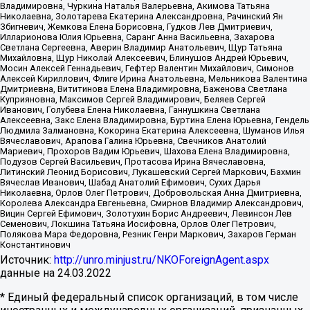
Владимировна, Чуркина Наталья Валерьевна, Акимова Татьяна
Николаевна, Золотарева Екатерина Александровна, Рачинский Ян
Збигневич, Жемкова Елена Борисовна, Гудков Лев Дмитриевич,
Илларионова Юлия Юрьевна, Саранг Анна Васильевна, Захарова
Светлана Сергеевна, Аверин Владимир Анатольевич, Щур Татьяна
Михайловна, Щур Николай Алексеевич, Блинушов Андрей Юрьевич,
Мосин Алексей Геннадьевич, Гефтер Валентин Михайлович, Симонов
Алексей Кириллович, Флиге Ирина Анатольевна, Мельникова Валентина
Дмитриевна, Вититинова Елена Владимировна, Баженова Светлана
Куприяновна, Максимов Сергей Владимирович, Беляев Сергей
Иванович, Голубева Елена Николаевна, Ганнушкина Светлана
Алексеевна, Закс Елена Владимировна, Буртина Елена Юрьевна, Гендель
Людмила Залмановна, Кокорина Екатерина Алексеевна, Шуманов Илья
Вячеславович, Арапова Галина Юрьевна, Свечников Анатолий
Мариевич, Прохоров Вадим Юрьевич, Шахова Елена Владимировна,
Подузов Сергей Васильевич, Протасова Ирина Вячеславовна,
Литинский Леонид Борисович, Лукашевский Сергей Маркович, Бахмин
Вячеслав Иванович, Шабад Анатолий Ефимович, Сухих Дарья
Николаевна, Орлов Олег Петрович, Добровольская Анна Дмитриевна,
Королева Александра Евгеньевна, Смирнов Владимир Александрович,
Вицин Сергей Ефимович, Золотухин Борис Андреевич, Левинсон Лев
Семенович, Локшина Татьяна Иосифовна, Орлов Олег Петрович,
Полякова Мара Федоровна, Резник Генри Маркович, Захаров Герман
Константинович
Источник:
http://unro.minjust.ru/NKOForeignAgent.aspx
данные на
24.03.2022
* Единый федеральный список организаций, в том числе