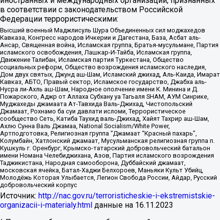
иностранных и международных организаций, признанных
в соответствии с законодательством Российской
Федерации террористическими:
Высший военный Маджлисуль Шура Объединенных сил моджахедов
Кавказа, Конгресс народов Ичкерии и Дагестана, База, Асбат аль-
Ансар, Священная война, Исламская группа, Братья-мусульмане, Партия
исламского освобождения, Лашкар-И-Тайба, Исламская группа,
Движение Талибан, Исламская партия Туркестана, Общество
социальных реформ, Общество возрождения исламского наследия,
Дом двух святых, Джунд аш-Шам, Исламский джихад, Аль-Каида, Имарат
Кавказ, АБТО, Правый сектор, Исламское государство, Джабха аль-
Нусра ли-Ахль аш-Шам, Народное ополчение имени К. Минина и Д.
Пожарского, Аджр от Аллаха Субхану уа Тагьаля SHAM, АУМ Синрике,
Муджахеды джамаата Ат-Тавхида Валь-Джихад, Чистопольский
Джамаат, Рохнамо ба суи давлати исломи, Террористическое
сообщество Сеть, Катиба Таухид валь-Джихад, Хайят Тахрир аш-Шам,
Ахлю Сунна Валь Джамаа, National Socialism/White Power,
Артподготовка, Религиозная группа “Джамаат “Красный пахарь”,
Колумбайн, Хатлонский джамаат, Мусульманская религиозная группа п.
Кушкуль г. Оренбург, Крымско-татарский добровольческий батальон
имени Номана Челебиджихана, Азов, Партия исламского возрождения
Таджикистана, Народная самооборона, Дуббайский джамаат,
московская ячейка, Батал-Хаджи Белхороев, Маньяки Культ Убийц,
Молодёжь Которая Улыбается, Легион Свобода России, Айдар, Русский
добровольческий корпус
Источник:
http://nac.gov.ru/terroristicheskie-i-ekstremistskie-
organizacii-i-materialy.html
данные на
16.11.2023