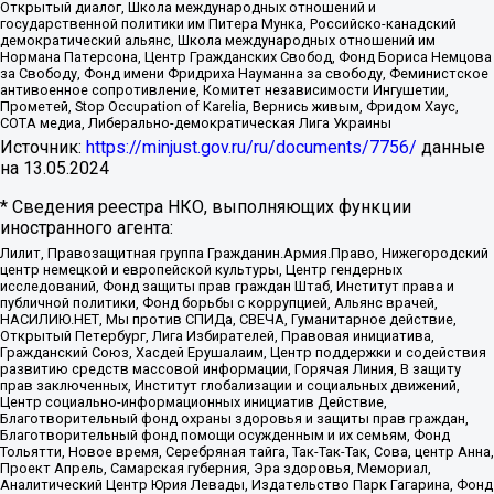
Открытый диалог, Школа международных отношений и
государственной политики им Питера Мунка, Российско-канадский
демократический альянс, Школа международных отношений им
Нормана Патерсона, Центр Гражданских Свобод, Фонд Бориса Немцова
за Свободу, Фонд имени Фридриха Науманна за свободу, Феминистское
антивоенное сопротивление, Комитет независимости Ингушетии,
Прометей, Stop Occupation of Karelia, Вернись живым, Фридом Хаус,
СОТА медиа, Либерально-демократическая Лига Украины
Источник:
https://minjust.gov.ru/ru/documents/7756/
данные
на
13.05.2024
* Сведения реестра НКО, выполняющих функции
иностранного агента:
Лилит, Правозащитная группа Гражданин.Армия.Право, Нижегородский
центр немецкой и европейской культуры, Центр гендерных
исследований, Фонд защиты прав граждан Штаб, Институт права и
публичной политики, Фонд борьбы с коррупцией, Альянс врачей,
НАСИЛИЮ.НЕТ, Мы против СПИДа, СВЕЧА, Гуманитарное действие,
Открытый Петербург, Лига Избирателей, Правовая инициатива,
Гражданский Союз, Хасдей Ерушалаим, Центр поддержки и содействия
развитию средств массовой информации, Горячая Линия, В защиту
прав заключенных, Институт глобализации и социальных движений,
Центр социально-информационных инициатив Действие,
Благотворительный фонд охраны здоровья и защиты прав граждан,
Благотворительный фонд помощи осужденным и их семьям, Фонд
Тольятти, Новое время, Серебряная тайга, Так-Так-Так, Сова, центр Анна,
Проект Апрель, Самарская губерния, Эра здоровья, Мемориал,
Аналитический Центр Юрия Левады, Издательство Парк Гагарина, Фонд