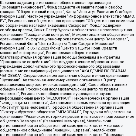
Калининградская региональная общественная организация "Экозащита!-Женсовет", Фонд содействия защите прав и свобод граждан "Общественный вердикт", Фонд "Институт Развития Свободы Информации", Частное учреждение "Информационное агентство МЕМО. РУ", Региональная общественная организация "Общественная комиссия по сохранению наследия академика Сахарова", Фонд поддержки свободы прессы, Санкт-Петербургская общественная правозащитная организация "Гражданский контроль", Межрегиональная общественная организация "Информационно-просветительский центр "Мемориал", Региональный Фонд "Центр Защиты Прав Средств Массовой Информации", с 05.12.2023 Фонд "Центр Защиты Прав Средств массовой информации", Региональная общественная благотворительная организация помощи беженцам и мигрантам "Гражданское содействие", Негосударственное образовательное учреждение дополнительного профессионального образования (повышение квалификации) специалистов "АКАДЕМИЯ ПО ПРАВАМ ЧЕЛОВЕКА", Свердловская региональная общественная организация "Сутяжник", Автономная некоммерческая организация "Центр независимых социологических исследований", Союз общественных объединений "Российский исследовательский центр по правам человека", Региональное общественное учреждение научно-информационный центр "МЕМОРИАЛ", Некоммерческая организация "Фонд защиты гласности", Автономная некоммерческая организация "Институт прав человека", Городская общественная организация "Екатеринбургское общество "МЕМОРИАЛ", Городская общественная организация "Рязанское историко-просветительское и правозащитное общество "Мемориал" (Рязанский Мемориал), Челябинский региональный орган общественной самодеятельности – женское общественное объединение "Женщины Евразии", Челябинский региональный орган общественной самодеятельности "Уральская правозащитная группа", Фонд содействия защите здоровья и социальной справедливости имени Андрея Рылькова, Автономная Некоммерческая Организация "Аналитический Центр Юрия Левады", Автономная некоммерческая организация социальной поддержки населения "Проект Апрель", Региональная общественная организация помощи женщинам и детям, находящимся в кризисной ситуации "Информационно-методический центр "Анна", Фонд содействия развитию массовых коммуникаций и правовому просвещению "Так-так-Так", Фонд содействия устойчивому развитию "Серебряная тайга", Свердловский региональный общественный фонд социальных проектов "Новое время", "Idel.Реалии", Кавказ.Реалии, Крым.Реалии, Телеканал Настоящее Время, Татаро-башкирская служба Радио Свобода (Azatliq Radiosi), Радио Свободная Европа/Радио Свобода (PCE/PC), "Сибирь.Реалии", "Фактограф", Благотворительный фонд помощи осужденным и их семьям, Автономная некоммерческая организация "Институт глобализации и социальных движений", Фонд "В защиту прав заключенных", Частное учреждение "Центр поддержки и содействия развитию средств массовой информации", Пензенский региональный общественный благотворительный фонд "Гражданский союз", "Север.Реалии", Некоммерческая организация Фонд "Правовая инициатива", Общество с ограниченной ответственностью "Радио Свободная Европа/Радио Свобода", Чешское информационное агентство "MEDIUM-ORIENT", Красноярская региональная общественная организация "Мы против СПИДа", Камалягин Денис Николаевич, Маркелов Сергей Евгеньевич, Пономарев Лев Александрович, Савицкая Людмила Алексеевна, Автономная некоммерческая организация "Центр по работе с проблемой насилия "НАСИЛИЮ.НЕТ", Межрегиональный профессиональный союз работников здравоохранения "Альянс врачей", Юридическое лицо, зарегистрированное в Латвийской Республике, SIA "Medusa Project" (регистрационный номер 40103797863, дата регистрации 10.06.2014), Некоммерческая организация "Фонд по борьбе с коррупцией", Автономная некоммерческая организация "Институт права и публичной политики", Баданин Роман Сергеевич, Гликин Максим Александрович, Железнова Мария Михайловна, Лукьянова Юлия Сергеевна, Маетная Елизавета Витальевна, Маняхин Петр Борисович, Чуракова Ольга Владимировна, Ярош Юлия Петровна, Юридическое лицо "The Insider SIA", зарегистрированное в Риге, Латвийская Республика (дата регистрации 26.06.2015), являющееся администратором доменного имени интернет-издания "The Insider SIA", https://theins.ru, Постернак Алексей Евгеньевич, Рубин Михаил Аркадьевич, Анин Роман Александрович, Юридическое лицо Istories fonds, зарегистрированное в Латвийской Республике (регистрационный номер 50008295751, дата регистрации 24.02.2020), Великовский Дмитрий Александрович, Долинина Ирина Николаевна, Мароховская Алеся Алексеевна, Шлейнов Роман Юрьевич, Шмагун Олеся Валентиновна, Общество с ограниченной ответственностью "Альтаир 2021", Общество с ограниченной ответственностью "Вега 2021", Общество с ограниченной ответственностью "Главный редактор 2021", Общество с ограниченной ответственностью "Ромашки монолит", Важенков Артем Валерьевич, Ивановская областная общественная организация "Центр гендерных исследований", Гурман Юрий Альбертович, Медиапроект "ОВД-Инфо", Егоров Владимир Владимирович, Жилинский Владимир Александрович, Общество с ограниченной ответственностью "ЗП", Иванова София Юрьевна, Карезина Инна Павловна, Кильтау Екатерина Викторовна, Петров Алексей Викторович, Пискунов Сергей Евгеньевич, Смирнов Сергей Сергеевич, Тихонов Михаил Сергеевич, Общество с ограниченной ответственностью "ЖУРНАЛИСТ-ИНОСТРАННЫЙ АГЕНТ", Арапова Галина Юрьевна, Вольтская Татьяна Анатольевна, Американская компания "Mason G.E.S. Anonymous Foundation" (США), являющаяся владельцем интернет-издания https://mnews.world/, Компания "Stichting Bellingcat", зарегистрированная в Нидерландах (дата регистрации 11.07.2018), Захаров Андрей Вячеславович, Клепиковская Екатерина Дмитриевна, Общество с ограниченной ответственностью "МЕМО", Перл Роман Александрович, Симонов Евгений Алексеевич, Соловьева Елена Анатольевна, Сотников Даниил Владимирович, Сурначева Елизавета Дмитриевна, Автономная некоммерческая организация по защите прав человека и информированию населения "Якутия – Наше Мнение", Общество с ограниченной ответственностью "Москоу диджитал медиа", с 26.01.2023 Общество с ограниченной ответственностью "Чайка Белые сады", Ветошкина Валерия Валерьевна, Заговора Максим Александрович, Межрегиональное общественное движение "Российская ЛГБТ - сеть", Оленичев Максим Владимирович, Павлов Иван Юрьевич, Скворцова Елена Сергеевна, Общество с ограниченной ответственностью "Как бы инагент", Кочетков Игорь Викторович, Общество с ограниченной ответственностью "Честные выборы", Еланчик Олег Александрович, Общество с ограниченной ответственностью "Нобелевский призыв", Гималова Регина Эмилевна, Григорьев Андрей Валерьевич, Григорьева Алина Александровна, Ассоциация по содействию защите прав призывников, альтернативнослужащих и военнослужащих "Правозащитная группа "Гражданин.Армия.Право", Хисамова Регина Фаритовна, Автономная некоммерческая организация по реализации социально-правовых программ "Лилит", Дальневосточное общественное движение "Маяк", Санкт-Петербургская ЛГБТ-инициативная группа "Выход", Инициативная группа ЛГБТ+ "Реверс", Алексеев Андрей Викторович, Бекбулатова Таисия Львовна, Беляев Иван Михайлович, Владыкина Елена Сергеевна, Гельман Марат Александрович, Никульшина Вероника Юрьевна, Толоконникова Надежда Андреевна, Шендерович Виктор Анатольевич, Общество с ограниченной ответственностью "Данное сообщение", Общество с ограниченной ответственностью Издательский дом "Новая глава", Айнбиндер Александра Александровна, Московский комьюнити-центр для ЛГБТ+инициатив, Благотворительный фонд развития филантропии, Deutsche Welle (Германия, Kurt-Schumacher-Strasse 3, 53113 Bonn), Борзунова Мария Михайловна, Воробьев Виктор Викторович, Голубева Анна Львовна, Константинова Алла Михайловна, Малкова Ирина Владимировна, Мурадов Мурад Абдулгалимович, Осетинская Елизавета Николаевна, Понасенков Евгений Николаевич, Ганапольский Матвей Юрьевич, Киселев Евгений Алексеевич, Борухович Ирина Григорьевна, Дремин Иван Тимофеевич, Дубровский Дмитрий Викторович, Красноярская региональная общественная организация поддержки и развития альтернативных образовательных технологий и межкультурных коммуникаций "ИНТЕРРА", Маяковская Екатерина Алексеевна, Фейгин Марк Захарович, Филимонов Андрей Викторович, Дзугкоева Регина Николаевна, Доброхотов Роман Александрович, Дудь Юрий Александрович, Елкин Сергей Владимирович, Кругликов Кирилл Игоревич, Сабунаева Мария Леонидовна, Семенов Алексей Владимирович, Шаинян Карен Багратович, Шульман Екатерина Михайловна, Асафьев Артур Валерьевич, Вахштайн Виктор Семенович, Венедиктов Алексей Алексеевич, Лушникова Екатерина Евгеньевна, Волков Леонид Михайлович, Невзоров Александр Глебович, Пархоменко Сергей Борисович, Сироткин Ярослав Николаевич, Кара-Мурза Владимир Владимирович, Баранова Наталья Владимировна, Гозман Леонид Яковлевич, Кагарлицкий Борис Юльевич, Климарев Михаил Валерьевич, Милов Владимир Станиславович, Автономная некоммерческая организация Краснодарский центр современного искусства "Типография", Моргенштерн Алишер Тагирович, Соболь Любовь Эдуардовна, Общество с ограниченной ответственностью "ЛИЗА НОРМ", Каспаров Гарри Кимович, Ходорковский Михаил Борисович, Общество с ограниченной ответственностью "Апрельские тезисы", Данилович Ирина Брониславовна, Кашин Олег Владимирович, Петров Николай Владимирович, Пивоваров Алексей Владимирович, Соколов Михаил Владимирович, Цветкова Юлия Владимировна, Чичваркин Евгений Александрович, Комитет против пыток/Команда против пыток, Общество с ограниченной ответственностью "Первый научный", Общество с ограниченной ответственностью "Вертолет и ко", Белоцерковская Вероника Борисовна, Кац Максим Евгеньевич, Лазарева Татьяна Юрьевна, Шаведдинов Руслан Табризович, Яшин Илья Валерьевич, Общество с ограниченной ответственностью "Иноагент ААВ", Алешковский Дмитрий Петрович, Альбац Евгения Марковна, Быков Дмитрий Львович, Галямина Юлия Евгеньевна, Лойко Сергей Леонидович, Мартынов Кирилл Константинович, Медведев Сергей Александрович, Крашенинников Федор Геннадиевич, Гордеева Катерина Вл