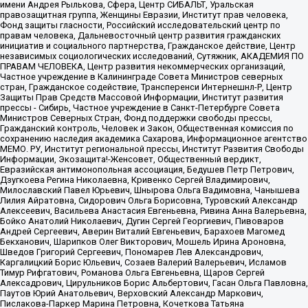
имени Андрея Рылькова, Сфера, Центр СИБАЛЬТ, Уральская
правозащитная группа, Женщины Евразии, Институт прав человека,
Фонд защиты гласности, Российский исследовательский центр по
правам человека, Дальневосточный центр развития гражданских
инициатив и социального партнерства, Гражданское действие, Центр
независимых социологических исследований, Сутяжник, АКАДЕМИЯ ПО
ПРАВАМ ЧЕЛОВЕКА, Центр развития некоммерческих организаций,
Частное учреждение в Калининграде Совета Министров северных
стран, Гражданское содействие, Трансперенси Интернешнл-Р, Центр
Защиты Прав Средств Массовой Информации, Институт развития
прессы - Сибирь, Частное учреждение в Санкт-Петербурге Совета
Министров Северных Стран, Фонд поддержки свободы прессы,
Гражданский контроль, Человек и Закон, Общественная комиссия по
сохранению наследия академика Сахарова, Информационное агентство
МЕМО. РУ, Институт региональной прессы, Институт Развития Свободы
Информации, Экозащита!-Женсовет, Общественный вердикт,
Евразийская антимонопольная ассоциация, Бедушев Петр Петрович,
Дзугкоева Регина Николаевна, Кривенко Сергей Владимирович,
Милославский Павел Юрьевич, Шнырова Ольга Вадимовна, Чанышева
Лилия Айратовна, Сидорович Ольга Борисовна, Туровский Александр
Алексеевич, Васильева Анастасия Евгеньевна, Ривина Анна Валерьевна,
Бойко Анатолий Николаевич, Дугин Сергей Георгиевич, Пивоваров
Андрей Сергеевич, Аверин Виталий Евгеньевич, Барахоев Магомед
Бекханович, Шарипков Олег Викторович, Мошель Ирина Ароновна,
Шведов Григорий Сергеевич, Пономарев Лев Александрович,
Каргалицкий Борис Юльевич, Созаев Валерий Валерьевич, Исламов
Тимур Рифгатович, Романова Ольга Евгеньевна, Щаров Сергей
Алексадрович, Цирульников Борис Альбертович, Гасан Ольга Павловна,
Паутов Юрий Анатольевич, Верховский Александр Маркович,
Пислакова-Паркер Марина Петровна, Кочеткова Татьяна