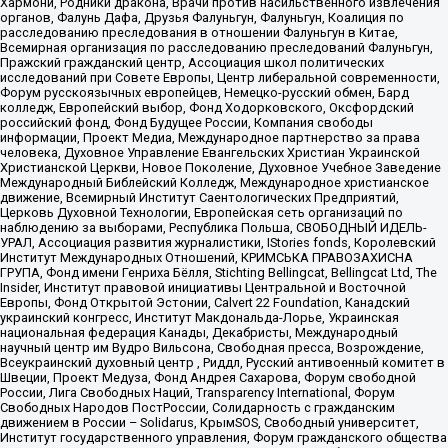
Хармони, Родники дракона, Врачи против насильственного извлечения
органов, Фалунь Дафа, Друзья Фалуньгун, Фалуньгун, Коалиция по
расследованию преследования в отношении Фалуньгун в Китае,
Всемирная организация по расследованию преследований Фалуньгун,
Пражский гражданский центр, Ассоциация школ политических
исследований при Совете Европы, Центр либеральной современности,
Форум русскоязычных европейцев, Немецко-русский обмен, Бард
колледж, Европейский выбор, Фонд Ходорковского, Оксфордский
российский фонд, Фонд Будущее России, Компания свободы
информации, Проект Медиа, Международное партнерство за права
человека, Духовное Управление Евангельских Христиан Украинской
Христианской Церкви, Новое Поколение, Духовное Учебное Заведение
Международный Библейский Колледж, Международное христианское
движение, Всемирный Институт Саентологических Предприятий,
Церковь Духовной Технологии, Европейская сеть организаций по
наблюдению за выборами, Республика Польша, СВОБОДНЫЙ ИДЕЛЬ-
УРАЛ, Ассоциация развития журналистики, IStories fonds, Королевский
Институт Международных Отношений, КРИМСЬКА ПРАВОЗАХИСНА
ГРУПА, Фонд имени Генриха Бёлля, Stichting Bellingcat, Bellingcat Ltd, The
Insider, Институт правовой инициативы Центральной и Восточной
Европы, Фонд Открытой Эстонии, Calvert 22 Foundation, Канадский
украинский конгресс, Институт Макдональда-Лорье, Украинская
национальная федерация Канады, Декабристы, Международный
научный центр им Вудро Вильсона, Свободная пресса, Возрождение,
Всеукраинский духовный центр , Риддл, Русский антивоенный комитет в
Швеции, Проект Медуза, Фонд Андрея Сахарова, Форум свободной
России, Лига Свободных Наций, Transparеncy International, Форум
Свободных Народов ПостРоссии, Солидарность с гражданским
движением в России – Solidarus, КрымSOS, Свободный университет,
Институт государственного управления, Форум гражданского общества