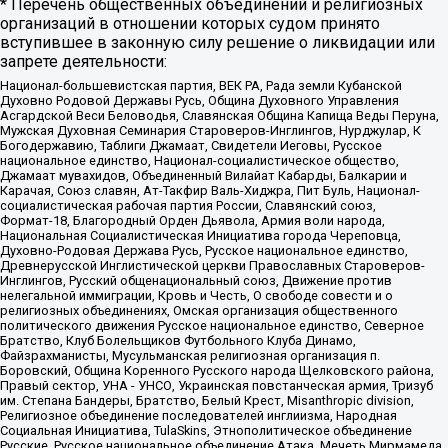
* Перечень общественных объединений и религиозных
организаций в отношении которых судом принято
вступившее в законную силу решение о ликвидации или
запрете деятельности:
Национал-большевистская партия, ВЕК РА, Рада земли Кубанской
Духовно Родовой Державы Русь, Община Духовного Управления
Асгардской Веси Беловодья, Славянская Община Капища Веды Перуна,
Мужская Духовная Семинария Староверов-Инглингов, Нурджулар, К
Богодержавию, Таблиги Джамаат, Свидетели Иеговы, Русское
национальное единство, Национал-социалистическое общество,
Джамаат мувахидов, Объединенный Вилайат Кабарды, Балкарии и
Карачая, Союз славян, Ат-Такфир Валь-Хиджра, Пит Буль, Национал-
социалистическая рабочая партия России, Славянский союз,
Формат-18, Благородный Орден Дьявола, Армия воли народа,
Национальная Социалистическая Инициатива города Череповца,
Духовно-Родовая Держава Русь, Русское национальное единство,
Древнерусской Инглистической церкви Православных Староверов-
Инглингов, Русский общенациональный союз, Движение против
нелегальной иммиграции, Кровь и Честь, О свободе совести и о
религиозных объединениях, Омская организация общественного
политического движения Русское национальное единство, Северное
Братство, Клуб Болельщиков Футбольного Клуба Динамо,
Файзрахманисты, Мусульманская религиозная организация п.
Боровский, Община Коренного Русского народа Щелковского района,
Правый сектор, УНА - УНСО, Украинская повстанческая армия, Тризуб
им. Степана Бандеры, Братство, Белый Крест, Misanthropic division,
Религиозное объединение последователей инглиизма, Народная
Социальная Инициатива, TulaSkins, Этнополитическое объединение
Русские, Русское национальное объединение Атака, Мечеть Мирмамеда,