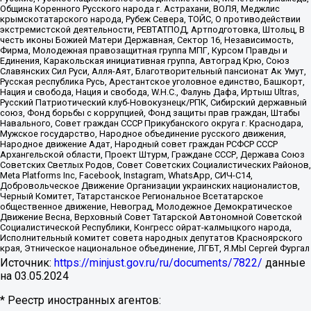
Община Коренного Русского народа г. Астрахани, ВОЛЯ, Меджлис
крымскотатарского народа, Рубеж Севера, ТОЙС, О противодействии
экстремистской деятельности, РЕВТАТПОД, Артподготовка, Штольц, В
честь иконы Божией Матери Державная, Сектор 16, Независимость,
Фирма, Молодежная правозащитная группа МПГ, Курсом Правды и
Единения, Каракольская инициативная группа, Автоград Крю, Союз
Славянских Сил Руси, Алля-Аят, Благотворительный пансионат Ак Умут,
Русская республика Русь, Арестантское уголовное единство, Башкорт,
Нация и свобода, Нация и свобода, W.H.С., Фалунь Дафа, Иртыш Ultras,
Русский Патриотический клуб-Новокузнецк/РПК, Сибирский державный
союз, Фонд борьбы с коррупцией, Фонд защиты прав граждан, Штабы
Навального, Совет граждан СССР Прикубанского округа г. Краснодара,
Мужское государство, Народное объединение русского движения,
Народное движение Адат, Народный совет граждан РСФСР СССР
Архангельской области, Проект Штурм, Граждане СССР, Держава Союз
Советских Светлых Родов, Совет Советских Социалистических Районов,
Meta Platforms Inc, Facebook, Instagram, WhatsApp, СИЧ-С14,
Добровольческое Движение Организации украинских националистов,
Черный Комитет, Татарстанское Региональное Всетатарское
общественное движение, Невоград, Молодежное Демократическое
Движение Весна, Верховный Совет Татарской Автономной Советской
Социалистической Республики, Конгресс ойрат-калмыцкого народа,
Исполнительный комитет совета народных депутатов Красноярского
края, Этническое национальное объединение, ЛГБТ, Я.МЫ Сергей Фургал
Источник:
https://minjust.gov.ru/ru/documents/7822/
данные
на
03.05.2024
* Реестр иностранных агентов: