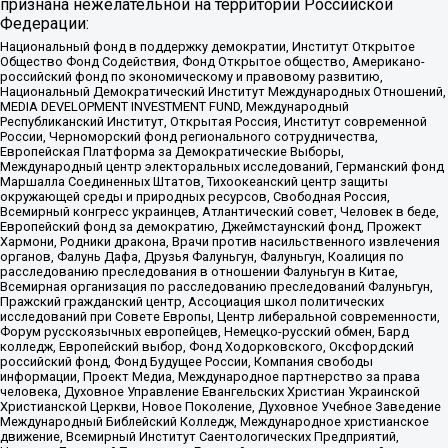
признана нежелательной на территории Российской
Федерации:
Национальный фонд в поддержку демократии, Институт Открытое
Общество Фонд Содействия, Фонд Открытое общество, Американо-
российский фонд по экономическому и правовому развитию,
Национальный Демократический Институт Международных Отношений,
MEDIA DEVELOPMENT INVESTMENT FUND, Международный
Республиканский Институт, Открытая Россия, Институт современной
России, Черноморский фонд регионального сотрудничества,
Европейская Платформа за Демократические Выборы,
Международный центр электоральных исследований, Германский фонд
Маршалла Соединенных Штатов, Тихоокеанский центр защиты
окружающей среды и природных ресурсов, Свободная Россия,
Всемирный конгресс украинцев, Атлантический совет, Человек в беде,
Европейский фонд за демократию, Джеймстаунский фонд, Прожект
Хармони, Родники дракона, Врачи против насильственного извлечения
органов, Фалунь Дафа, Друзья Фалуньгун, Фалуньгун, Коалиция по
расследованию преследования в отношении Фалуньгун в Китае,
Всемирная организация по расследованию преследований Фалуньгун,
Пражский гражданский центр, Ассоциация школ политических
исследований при Совете Европы, Центр либеральной современности,
Форум русскоязычных европейцев, Немецко-русский обмен, Бард
колледж, Европейский выбор, Фонд Ходорковского, Оксфордский
российский фонд, Фонд Будущее России, Компания свободы
информации, Проект Медиа, Международное партнерство за права
человека, Духовное Управление Евангельских Христиан Украинской
Христианской Церкви, Новое Поколение, Духовное Учебное Заведение
Международный Библейский Колледж, Международное христианское
движение, Всемирный Институт Саентологических Предприятий,