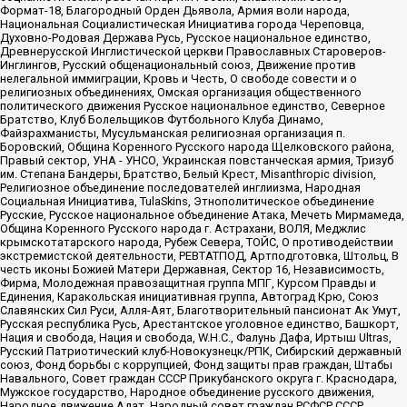
Формат-18, Благородный Орден Дьявола, Армия воли народа,
Национальная Социалистическая Инициатива города Череповца,
Духовно-Родовая Держава Русь, Русское национальное единство,
Древнерусской Инглистической церкви Православных Староверов-
Инглингов, Русский общенациональный союз, Движение против
нелегальной иммиграции, Кровь и Честь, О свободе совести и о
религиозных объединениях, Омская организация общественного
политического движения Русское национальное единство, Северное
Братство, Клуб Болельщиков Футбольного Клуба Динамо,
Файзрахманисты, Мусульманская религиозная организация п.
Боровский, Община Коренного Русского народа Щелковского района,
Правый сектор, УНА - УНСО, Украинская повстанческая армия, Тризуб
им. Степана Бандеры, Братство, Белый Крест, Misanthropic division,
Религиозное объединение последователей инглиизма, Народная
Социальная Инициатива, TulaSkins, Этнополитическое объединение
Русские, Русское национальное объединение Атака, Мечеть Мирмамеда,
Община Коренного Русского народа г. Астрахани, ВОЛЯ, Меджлис
крымскотатарского народа, Рубеж Севера, ТОЙС, О противодействии
экстремистской деятельности, РЕВТАТПОД, Артподготовка, Штольц, В
честь иконы Божией Матери Державная, Сектор 16, Независимость,
Фирма, Молодежная правозащитная группа МПГ, Курсом Правды и
Единения, Каракольская инициативная группа, Автоград Крю, Союз
Славянских Сил Руси, Алля-Аят, Благотворительный пансионат Ак Умут,
Русская республика Русь, Арестантское уголовное единство, Башкорт,
Нация и свобода, Нация и свобода, W.H.С., Фалунь Дафа, Иртыш Ultras,
Русский Патриотический клуб-Новокузнецк/РПК, Сибирский державный
союз, Фонд борьбы с коррупцией, Фонд защиты прав граждан, Штабы
Навального, Совет граждан СССР Прикубанского округа г. Краснодара,
Мужское государство, Народное объединение русского движения,
Народное движение Адат, Народный совет граждан РСФСР СССР