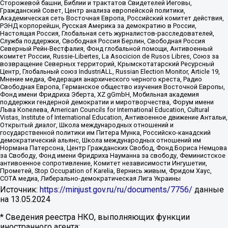
Сторожевой башни, Библии и трактатов Свидетелей Иеговы,
Гражданский Совет, Центр анализа европейской политики,
Академическая сеть Восточная Европа, Российский комитет действия,
РЭНД корпорейшн, Русская Америка за демократию в России,
Настоящая Россия, Глобальная сеть журналистов-расследователей,
Служба поддержки, Свободная Россия Берлин, Свободная Россия
Северный Рейн-Вестфалия, Фонд глобальной помощи, Антивоенный
комитет России, Russie-Libertes, La Asocicion de Rusos Libres, Союз за
возвращение Северных территорий, Крымскотатарский Ресурсный
Центр, Глобальный союз IndustriALL, Russian Election Monitor, Article 19,
Мнение медиа, Федерация анархического черного креста, Радио
Свободная Европа, Германское общество изучения Восточной Европы,
Фонд имени Фридриха Эберта, XZ gGmbH, Мобильная академия
поддержки гендерной демократии и миротворчества, Форум имени
Льва Копелева, American Councils for International Education, Cultural
Vistas, Institute of International Education, Антивоенное движение Антальи,
Открытый диалог, Школа международных отношений и
государственной политики им Питера Мунка, Российско-канадский
демократический альянс, Школа международных отношений им
Нормана Патерсона, Центр Гражданских Свобод, Фонд Бориса Немцова
за Свободу, Фонд имени Фридриха Науманна за свободу, Феминистское
антивоенное сопротивление, Комитет независимости Ингушетии,
Прометей, Stop Occupation of Karelia, Вернись живым, Фридом Хаус,
СОТА медиа, Либерально-демократическая Лига Украины
Источник:
https://minjust.gov.ru/ru/documents/7756/
данные
на
13.05.2024
* Сведения реестра НКО, выполняющих функции
иностранного агента: