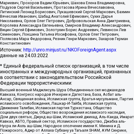
Мариевич, Прохоров Вадим Юрьевич, Шахова Елена Владимировна,
Подузов Сергей Васильевич, Протасова Ирина Вячеславовна,
Литинский Леонид Борисович, Лукашевский Сергей Маркович, Бахмин
Вячеслав Иванович, Шабад Анатолий Ефимович, Сухих Дарья
Николаевна, Орлов Олег Петрович, Добровольская Анна Дмитриевна,
Королева Александра Евгеньевна, Смирнов Владимир Александрович,
Вицин Сергей Ефимович, Золотухин Борис Андреевич, Левинсон Лев
Семенович, Локшина Татьяна Иосифовна, Орлов Олег Петрович,
Полякова Мара Федоровна, Резник Генри Маркович, Захаров Герман
Константинович
Источник:
http://unro.minjust.ru/NKOForeignAgent.aspx
данные на
24.03.2022
* Единый федеральный список организаций, в том числе
иностранных и международных организаций, признанных
в соответствии с законодательством Российской
Федерации террористическими:
Высший военный Маджлисуль Шура Объединенных сил моджахедов
Кавказа, Конгресс народов Ичкерии и Дагестана, База, Асбат аль-
Ансар, Священная война, Исламская группа, Братья-мусульмане, Партия
исламского освобождения, Лашкар-И-Тайба, Исламская группа,
Движение Талибан, Исламская партия Туркестана, Общество
социальных реформ, Общество возрождения исламского наследия,
Дом двух святых, Джунд аш-Шам, Исламский джихад, Аль-Каида, Имарат
Кавказ, АБТО, Правый сектор, Исламское государство, Джабха аль-
Нусра ли-Ахль аш-Шам, Народное ополчение имени К. Минина и Д.
Пожарского, Аджр от Аллаха Субхану уа Тагьаля SHAM, АУМ Синрике,