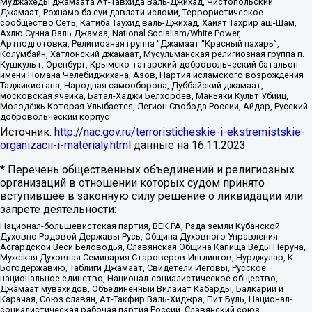
Муджахеды джамаата Ат-Тавхида Валь-Джихад, Чистопольский
Джамаат, Рохнамо ба суи давлати исломи, Террористическое
сообщество Сеть, Катиба Таухид валь-Джихад, Хайят Тахрир аш-Шам,
Ахлю Сунна Валь Джамаа, National Socialism/White Power,
Артподготовка, Религиозная группа “Джамаат “Красный пахарь”,
Колумбайн, Хатлонский джамаат, Мусульманская религиозная группа п.
Кушкуль г. Оренбург, Крымско-татарский добровольческий батальон
имени Номана Челебиджихана, Азов, Партия исламского возрождения
Таджикистана, Народная самооборона, Дуббайский джамаат,
московская ячейка, Батал-Хаджи Белхороев, Маньяки Культ Убийц,
Молодёжь Которая Улыбается, Легион Свобода России, Айдар, Русский
добровольческий корпус
Источник:
http://nac.gov.ru/terroristicheskie-i-ekstremistskie-
organizacii-i-materialy.html
данные на
16.11.2023
* Перечень общественных объединений и религиозных
организаций в отношении которых судом принято
вступившее в законную силу решение о ликвидации или
запрете деятельности:
Национал-большевистская партия, ВЕК РА, Рада земли Кубанской
Духовно Родовой Державы Русь, Община Духовного Управления
Асгардской Веси Беловодья, Славянская Община Капища Веды Перуна,
Мужская Духовная Семинария Староверов-Инглингов, Нурджулар, К
Богодержавию, Таблиги Джамаат, Свидетели Иеговы, Русское
национальное единство, Национал-социалистическое общество,
Джамаат мувахидов, Объединенный Вилайат Кабарды, Балкарии и
Карачая, Союз славян, Ат-Такфир Валь-Хиджра, Пит Буль, Национал-
социалистическая рабочая партия России, Славянский союз,