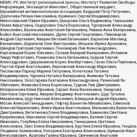
МЕМО. РУ, Институт региональной прессы, Институт Развития Свободы
Информации, Экозащита!-Женсовет, Общественный вердикт,
Евразийская антимонопольная ассоциация, Бедушев Петр Петрович,
Дзугкоева Регина Николаевна, Кривенко Сергей Владимирович,
Милославский Павел Юрьевич, Шнырова Ольга Вадимовна, Чанышева
Лилия Айратовна, Сидорович Ольга Борисовна, Туровский Александр
Алексеевич, Васильева Анастасия Евгеньевна, Ривина Анна Валерьевна,
Бойко Анатолий Николаевич, Дугин Сергей Георгиевич, Пивоваров
Андрей Сергеевич, Аверин Виталий Евгеньевич, Барахоев Магомед
Бекханович, Шарипков Олег Викторович, Мошель Ирина Ароновна,
Шведов Григорий Сергеевич, Пономарев Лев Александрович,
Каргалицкий Борис Юльевич, Созаев Валерий Валерьевич, Исламов
Тимур Рифгатович, Романова Ольга Евгеньевна, Щаров Сергей
Алексадрович, Цирульников Борис Альбертович, Гасан Ольга Павловна,
Паутов Юрий Анатольевич, Верховский Александр Маркович,
Пислакова-Паркер Марина Петровна, Кочеткова Татьяна
Владимировна, Чуркина Наталья Валерьевна, Акимова Татьяна
Николаевна, Золотарева Екатерина Александровна, Рачинский Ян
Збигневич, Жемкова Елена Борисовна, Гудков Лев Дмитриевич,
Илларионова Юлия Юрьевна, Саранг Анна Васильевна, Захарова
Светлана Сергеевна, Аверин Владимир Анатольевич, Щур Татьяна
Михайловна, Щур Николай Алексеевич, Блинушов Андрей Юрьевич,
Мосин Алексей Геннадьевич, Гефтер Валентин Михайлович, Симонов
Алексей Кириллович, Флиге Ирина Анатольевна, Мельникова Валентина
Дмитриевна, Вититинова Елена Владимировна, Баженова Светлана
Куприяновна, Максимов Сергей Владимирович, Беляев Сергей
Иванович, Голубева Елена Николаевна, Ганнушкина Светлана
Алексеевна, Закс Елена Владимировна, Буртина Елена Юрьевна, Гендель
Людмила Залмановна, Кокорина Екатерина Алексеевна, Шуманов Илья
Вячеславович, Арапова Галина Юрьевна, Свечников Анатолий