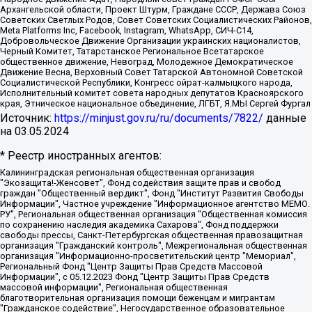
Архангельской области, Проект Штурм, Граждане СССР, Держава Союз
Советских Светлых Родов, Совет Советских Социалистических Районов,
Meta Platforms Inc, Facebook, Instagram, WhatsApp, СИЧ-С14,
Добровольческое Движение Организации украинских националистов,
Черный Комитет, Татарстанское Региональное Всетатарское
общественное движение, Невоград, Молодежное Демократическое
Движение Весна, Верховный Совет Татарской Автономной Советской
Социалистической Республики, Конгресс ойрат-калмыцкого народа,
Исполнительный комитет совета народных депутатов Красноярского
края, Этническое национальное объединение, ЛГБТ, Я.МЫ Сергей Фургал
Источник:
https://minjust.gov.ru/ru/documents/7822/
данные
на
03.05.2024
* Реестр иностранных агентов:
Калининградская региональная общественная организация "Экозащита!-Женсовет", Фонд содействия защите прав и свобод граждан "Общественный вердикт", Фонд "Институт Развития Свободы Информации", Частное учреждение "Информационное агентство МЕМО. РУ", Региональная общественная организация "Общественная комиссия по сохранению наследия академика Сахарова", Фонд поддержки свободы прессы, Санкт-Петербургская общественная правозащитная организация "Гражданский контроль", Межрегиональная общественная организация "Информационно-просветительский центр "Мемориал", Региональный Фонд "Центр Защиты Прав Средств Массовой Информации", с 05.12.2023 Фонд "Центр Защиты Прав Средств массовой информации", Региональная общественная благотворительная организация помощи беженцам и мигрантам "Гражданское содействие", Негосударственное образовательное учреждение дополнительного профессионального образования (повышение квалификации) специалистов "АКАДЕМИЯ ПО ПРАВАМ ЧЕЛОВЕКА", Свердловская региональная общественная организация "Сутяжник", Автономная некоммерческая организация "Центр независимых социологических исследований", Союз общественных объединений "Российский исследовательский центр по правам человека", Региональное общественное учреждение научно-информационный центр "МЕМОРИАЛ", Некоммерческая организация "Фонд защиты гласности", Автономная некоммерческая организация "Институт прав человека", Городская общественная организация "Екатеринбургское общество "МЕМОРИАЛ", Городская общественная организация "Рязанское историко-просветительское и правозащитное общество "Мемориал" (Рязанский Мемориал), Челябинский региональный орган общественной самодеятельности – женское общественное объединение "Женщины Евразии", Челябинский региональный орган общественной самодеятельности "Уральская правозащитная группа", Фонд содействия защите здоровья и социальной справедливости имени Андрея Рылькова, Автономная Некоммерческая Организация "Аналитический Центр Юрия Левады", Автономная некоммерческая организация социальной поддержки населения "Проект Апрель", Региональная общественная организация помощи женщинам и детям, находящимся в кризисной ситуации "Информационно-методический центр "Анна", Фонд содействия развитию массовых коммуникаций и правовому просвещению "Так-так-Так", Фонд содействия устойчивому развитию "Серебряная тайга", Свердловский региональный общественный фонд социальных проектов "Новое время", "Idel.Реалии", Кавказ.Реалии, Крым.Реалии, Телеканал Настоящее Время, Татаро-башкирская служба Радио Свобода (Azatliq Radiosi), Радио Свободная Европа/Радио Свобода (PCE/PC), "Сибирь.Реалии", "Фактограф", Благотворительный фонд помощи осужденным и их семьям, Автономная некоммерческая организация "Институт глобализации и социальных движений", Фонд "В защиту прав заключенных", Частное учреждение "Центр поддержки и содействия развитию средств массовой информации", Пензенский региональный общественный благотворительный фонд "Гражданский союз", "Север.Реалии", Некоммерческая организация Фонд "Правовая инициатива", Общество с ограниченной ответственностью "Радио Свободная Европа/Радио Свобода", Чешское информационное агентство "MEDIUM-ORIENT", Красноярская региональная общественная организация "Мы против СПИДа", Камалягин Денис Николаевич, Маркелов Сергей Евгеньевич, Пономарев Лев Александрович, Савицкая Людмила Алексеевна, Автономная некоммерческая организация "Центр по работе с проблемой насилия "НАСИЛИЮ.НЕТ", Межрегиональный профессиональный союз работников здравоохранения "Альянс врачей", Юридическое лицо, зарегистрированное в Латвийской Республике, SIA "Medusa Project" (регистрационный номер 40103797863, дата регистрации 10.06.2014), Некоммерческая организация "Фонд по борьбе с коррупцией", Автономная некоммерческая организация "Институт права и публичной политики", Баданин Роман Сергеевич, Гликин Максим Александрович, Железнова Мария Михайловна, Лукьянова Юлия Сергеевна, Маетная Елизавета Витальевна, Маняхин Петр Борисович, Чуракова Ольга Владимировна, Ярош Юлия Петровна, Юридическое лицо "The Insider SIA", зарегистрированное в Риге, Латвийская Республика (дата регистрации 26.06.2015), являющееся администратором доменного имени интернет-издания "The Insider SIA", https://theins.ru, Постернак Алексей Евгеньевич, Рубин Михаил Аркадьевич, Анин Роман Александрович, Юридическое лицо Istories fonds, зарегистрированное в Латвийской Республике (регистрационный номер 50008295751, дата регистрации 24.02.2020), Великовский Дмитрий Александрович, Долинина Ирина Николаевна, Мароховская Алеся Алексеевна, Шлейнов Роман Юрьевич, Шмагун Олеся Валентиновна, Общество с ограниченной ответственностью "Альтаир 2021", Общество с ограниченной ответственностью "Вега 2021", Общество с ограниченной ответственностью "Главный редактор 2021", Общество с ограниченной ответственностью "Ромашки монолит", Важенков Артем Валерьевич, Ивановская областная общественная организация "Центр гендерных исследований", Гурман Юрий Альбертович, Медиапроект "ОВД-Инфо", Егоров Владимир Владимирович, Жилинский Владимир Александрович, Общество с ограниченной ответственностью "ЗП", Иванова София Юрьевна, Карезина Инна Павловна, Кильтау Екатерина Викторовна, Петров Алексей Викторович, Пискунов Сергей Евгеньевич, Смирнов Сергей Сергеевич, Тихонов Михаил Сергеевич, Общество с ограниченной ответственностью "ЖУРНАЛИСТ-ИНОСТРАННЫЙ АГЕНТ", Арапова Галина Юрьевна, Вольтская Татьяна Анатольевна, Американская компания "Mason G.E.S. Anonymous Foundation" (США), являющаяся владельцем интернет-издания https://mnews.world/, Компания "Stichting Bellingcat", зарегистрированная в Нидерландах (дата регистрации 11.07.2018), Захаров Андрей Вячеславович, Клепиковская Екатерина Дмитриевна, Общество с ограниченной ответственностью "МЕМО", Перл Роман Александрович, Симонов Евгений Алексеевич, Соловьева Елена Анатольевна, Сотников Даниил Владимирович, Сурначева Елизавета Дмитриевна, Автономная некоммерческая организация по защите прав человека и информированию населения "Якутия – Наше Мнение", Общество с ограниченной ответственностью "Москоу диджитал медиа", с 26.01.2023 Общество с ограниченной ответственностью "Чайка Белые сады", Ветошкина Валерия Валерьевна, Заговора Максим Александрович, Межрегиональное общественное движение "Российская ЛГБТ - сеть", Оленичев Максим Владимирович, Павлов Иван Юрьевич, Скворцова Елена Сергеевна, Общество с ограниченной ответственностью "Как бы инагент", Кочетков Игорь Викторович, Общество с ограниченной ответственностью "Честные выборы", Еланчик Олег Александрович, Общество с ограниченной ответственностью "Нобелевский призыв", Гималова Регина Эмилевна, Григорьев Андрей Валерьевич, Григорьева Алина Александровна, Ассоциация по содействию защите прав призывников, альтернативнослужащих и военнослужащих "Правозащитная группа "Гражданин.Армия.Право", Хисамова Регина Фаритовна, Автономная некоммерческая организация по реализации социально-правовых программ "Лилит", Дальневосточное общественное движение "Маяк", Санкт-Петербургская ЛГБТ-инициативная группа "Выход", Инициативная группа ЛГБТ+ "Реверс", Алексеев Андрей Викторович, Бекбулатова Таисия Львовна, Беляев Иван Михайлович, Владыкина Елена Сергеевна, Гельман Марат Александрович, Никульшина Вероника Юрьевна, Толоконникова Надежда Андреевна, Шендерович Виктор Анатольевич, Общество с ограниченной ответственностью "Данное сообщение", Общество с ограниченной ответственностью Издательский дом "Новая глава", Айнбиндер Александра Александровна, Московский комьюнити-центр для ЛГБТ+инициатив, Благотворительный фонд развития филантропии, Deutsche Welle (Германия, Kurt-Schumacher-Strasse 3, 53113 Bonn), Борзунова Мария Михайловна, Воробьев Виктор Викторович, Голубева Анна Львовна, Константинова Алла Михайловна, Малкова Ирина Владимировна, Мурадов Мурад Абдулгалимович, Осетинская Елизавета Николаевна, Понасенков Евгений Николаевич, Ганапольский Матвей Юрьевич, Киселев Евгений Алексеевич, Борухович Ирина Григорьевна, Дремин Иван Тимофеевич, Дубровский Дмитрий Викторович, Красноярская региональная общественная организация поддержки и развития альтернативных образовательных технологий и межкультурных коммуникаций "ИНТЕРРА", Маяковская Екатерина Алексеевна, Фейгин Марк Захарович, Филимонов Андрей Викторович, Дзугкоева Регина Николаевна, Доброхотов Роман Александрович, Дудь Юрий Александрович, Елкин Сергей Владимирович, Кругликов Кирилл Игоревич, Сабунаева Мария Леонидовна, Семенов Алексей Владимирович, Шаинян Карен Багратович, Шульман Екатерина Михайловна, Асафьев Артур Валерьевич, Вахштайн Виктор Семенович, Венедиктов Алексей Алексеевич, Лушникова Екатерина Евгеньевна, Волков Леонид Михайлович, Невзоров Александр Глебович, Пархоменко Сергей Борисович, Сироткин Ярослав Николаевич, Кара-Мурза Владимир Владимирович, Баранова Наталья Владимировна, Гозман Леонид Яковлевич, Кагарлицкий Борис Юльевич, Климарев Михаил Валерьевич, Милов Владимир Станиславович, Автономная некоммерческая организация Краснодарский центр современного искусства "Типография", Моргенштерн Алишер Тагирович, Соболь Любовь Эдуардовна, Общество с ограниченной ответственностью "ЛИЗА НОРМ", Каспаров Гарри Кимович, Ходорковский Михаил Борисович, Общество с ограниченной ответственностью "Апрельские тезисы", Данилович Ирина Брониславовна, Кашин Олег Владимирович, Петров Николай Владимирович, Пивоваров Алексей Владимирович, Соколов Михаил Владимирович, Цветкова Юлия Владимировна, Чичваркин Евгений Александрович, Комитет против пыток/Команда против пыток, Общество с ограниченной ответственностью "Первый научный", Общество с ограниченной ответственностью "Вертолет и ко", Белоцерковская Вероника Борисовна, Кац Максим Евгеньевич, Лазарева Татьяна Юрьевна, Шаведдинов Руслан Табризович, Яшин Илья Валерьевич, Общество с ограниченной ответственностью "Иноагент ААВ", Алешковский Дмитрий Петрович, Альбац Евгения Марковна, Быков Дмитрий Львович, Галямина Юлия Евгеньевна, Лойко Сергей Леонидович, Мартынов Кирилл Константинович, Медведев Сергей Александрович, Крашенинников Федор Геннадиевич, Гордеева Катерина Вл