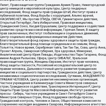
Лилит, Правозащитная группа Гражданин.Армия.Право, Нижегородский
центр немецкой и европейской культуры, Центр гендерных
исследований, Фонд защиты прав граждан Штаб, Институт права и
публичной политики, Фонд борьбы с коррупцией, Альянс врачей,
НАСИЛИЮ.НЕТ, Мы против СПИДа, СВЕЧА, Гуманитарное действие,
Открытый Петербург, Лига Избирателей, Правовая инициатива,
Гражданский Союз, Хасдей Ерушалаим, Центр поддержки и содействия
развитию средств массовой информации, Горячая Линия, В защиту
прав заключенных, Институт глобализации и социальных движений,
Центр социально-информационных инициатив Действие,
Благотворительный фонд охраны здоровья и защиты прав граждан,
Благотворительный фонд помощи осужденным и их семьям, Фонд
Тольятти, Новое время, Серебряная тайга, Так-Так-Так, Сова, центр Анна,
Проект Апрель, Самарская губерния, Эра здоровья, Мемориал,
Аналитический Центр Юрия Левады, Издательство Парк Гагарина, Фонд
имени Андрея Рылькова, Сфера, Центр СИБАЛЬТ, Уральская
правозащитная группа, Женщины Евразии, Институт прав человека,
Фонд защиты гласности, Российский исследовательский центр по
правам человека, Дальневосточный центр развития гражданских
инициатив и социального партнерства, Гражданское действие, Центр
независимых социологических исследований, Сутяжник, АКАДЕМИЯ ПО
ПРАВАМ ЧЕЛОВЕКА, Центр развития некоммерческих организаций,
Частное учреждение в Калининграде Совета Министров северных
стран, Гражданское содействие, Трансперенси Интернешнл-Р, Центр
Защиты Прав Средств Массовой Информации, Институт развития
прессы - Сибирь, Частное учреждение в Санкт-Петербурге Совета
Министров Северных Стран, Фонд поддержки свободы прессы,
Гражданский контроль, Человек и Закон, Общественная комиссия по
сохранению наследия академика Сахарова, Информационное агентство