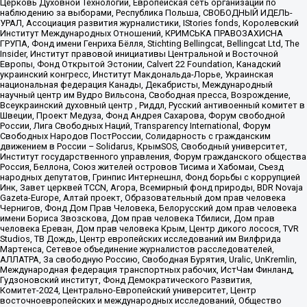
Церковь Духовной Технологии, Европейская сеть организаций по
наблюдению за выборами, Республика Польша, СВОБОДНЫЙ ИДЕЛЬ-
УРАЛ, Ассоциация развития журналистики, IStories fonds, Королевский
Институт Международных Отношений, КРИМСЬКА ПРАВОЗАХИСНА
ГРУПА, Фонд имени Генриха Бёлля, Stichting Bellingcat, Bellingcat Ltd, The
Insider, Институт правовой инициативы Центральной и Восточной
Европы, Фонд Открытой Эстонии, Calvert 22 Foundation, Канадский
украинский конгресс, Институт Макдональда-Лорье, Украинская
национальная федерация Канады, Декабристы, Международный
научный центр им Вудро Вильсона, Свободная пресса, Возрождение,
Всеукраинский духовный центр , Риддл, Русский антивоенный комитет в
Швеции, Проект Медуза, Фонд Андрея Сахарова, Форум свободной
России, Лига Свободных Наций, Transparеncy International, Форум
Свободных Народов ПостРоссии, Солидарность с гражданским
движением в России – Solidarus, КрымSOS, Свободный университет,
Институт государственного управления, Форум гражданского общества
Россия, Беллона, Союз жителей островов Тисима и Хабомаи, Съезд
народных депутатов, Гринпис Интернешнл, Фонд борьбы с коррупцией
Инк, Завет церквей TCCN, Агора, Всемирный фонд природы, BDR Novaja
Gazeta-Europe, Алтай проект, Образовательный дом прав человека
Чернигов, Фонд Дом Прав Человека, Белорусский дом прав человека
имени Бориса Звозскова, Дом прав человека Тбилиси, Дом прав
человека Ереван, Дом прав человека Крым, Центр дикого лосося, TVR
Studios, ТВ Дождь, Центр европейских исследований им Вилфрида
Мартенса, Сетевое объединение журналистов расследователей,
АЛЛАТРА, За свободную Россию, Свободная Бурятия, Uralic, UnKremlin,
Международная федерация транспортных рабочих, ИстЧам Финланд,
Гудзоновский институт, Фонд Демократического Развития,
Комитет-2024, Центрально-Европейский университет, Центр
восточноевропейских и международных исследований, Общество