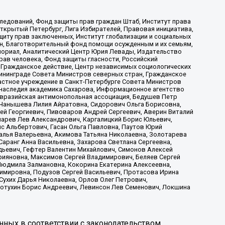
ледований, Фонд защиты прав граждан Штаб, Институт права
Открытый Петербург, Лига Избирателей, Правовая инициатива,
иту прав заключенных, Институт глобализации и социальных
н, Благотворительный фонд помощи осужденным и их семьям,
Мемориал, Аналитический Центр Юрия Левады, Издательство
рав человека, Фонд защиты гласности, Российский
 Гражданское действие, Центр независимых социологических
ининграде Совета Министров северных стран, Гражданское
астное учреждение в Санкт-Петербурге Совета Министров
 наследия академика Сахарова, Информационное агентство
Евразийская антимонопольная ассоциация, Бедушев Петр
 Чанышева Лилия Айратовна, Сидорович Ольга Борисовна,
гей Георгиевич, Пивоваров Андрей Сергеевич, Аверин Виталий
марев Лев Александрович, Каргалицкий Борис Юльевич,
с Альбертович, Гасан Ольга Павловна, Паутов Юрий
алья Валерьевна, Акимова Татьяна Николаевна, Золотарева
аранг Анна Васильевна, Захарова Светлана Сергеевна,
дьевич, Гефтер Валентин Михайлович, Симонов Алексей
рияновна, Максимов Сергей Владимирович, Беляев Сергей
 Людмила Залмановна, Кокорина Екатерина Алексеевна,
имировна, Подузов Сергей Васильевич, Протасова Ирина
Сухих Дарья Николаевна, Орлов Олег Петрович,
отухин Борис Андреевич, Левинсон Лев Семенович, Локшина
нных в соответствии с законодательством