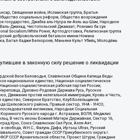
сар, Священная война, Исламская группа, Братья-
а, Общество социальных реформ, Общество возрождения
ое государство, Джабха аль-Нусра ли-Ахль аш-Шам, Народное
 Валь-Джихад, Чистопольский Джамаат, Рохнамо ба суи
nal Socialism/White Power, Артподготовка, Религиозная группа
атарский добровольческий батальон имени Номана
ка, Батал-Хаджи Белхороев, Маньяки Культ Убийц, Молодёжь
тупившее в законную силу решение о ликвидации
ардской Веси Беловодья, Славянская Община Капища Веды
ское национальное единство, Национал-социалистическое
 Национал-социалистическая рабочая партия России,
Череповца, Духовно-Родовая Держава Русь, Русское
з, Движение против нелегальной иммиграции, Кровь и Честь,
е единство, Северное Братство, Клуб Болельщиков
ода Щелковского района, Правый сектор, УНА - УНСО,
ие последователей инглиизма, Народная Социальная
 Коренного Русского народа г. Астрахани, ВОЛЯ, Меджлис
льц, В честь иконы Божией Матери Державная, Сектор 16,
рад Крю, Союз Славянских Сил Руси, Алля-Аят,
 свобода, W.H.С., Фалунь Дафа, Иртыш Ultras, Русский
вального, Совет граждан СССР Прикубанского округа г.
ФСР СССР Архангельской области, Проект Штурм, Граждане