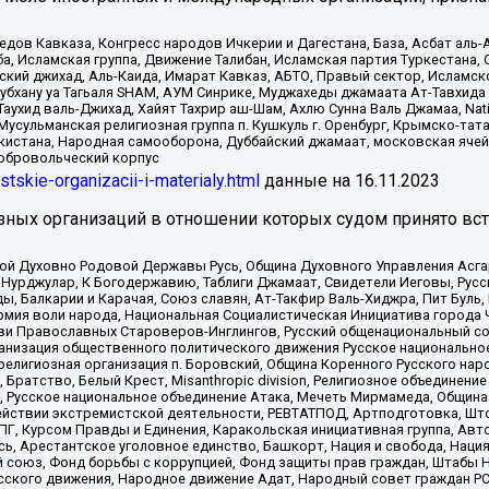
в Кавказа, Конгресс народов Ичкерии и Дагестана, База, Асбат аль-Ан
ба, Исламская группа, Движение Талибан, Исламская партия Туркестан
ский джихад, Аль-Каида, Имарат Кавказ, АБТО, Правый сектор, Исламск
Субхану уа Тагьаля SHAM, АУМ Синрике, Муджахеды джамаата Ат-Тавхида
ухид валь-Джихад, Хайят Тахрир аш-Шам, Ахлю Сунна Валь Джамаа, Natio
Мусульманская религиозная группа п. Кушкуль г. Оренбург, Крымско-т
кистана, Народная самооборона, Дуббайский джамаат, московская ячей
добровольческий корпус
istskie-organizacii-i-materialy.html
данные на
16.11.2023
зных организаций в отношении которых судом принято вс
ской Духовно Родовой Державы Русь, Община Духовного Управления Асг
Нурджулар, К Богодержавию, Таблиги Джамаат, Свидетели Иеговы, Рус
, Балкарии и Карачая, Союз славян, Ат-Такфир Валь-Хиджра, Пит Буль,
рмия воли народа, Национальная Социалистическая Инициатива города 
ви Православных Староверов-Инглингов, Русский общенациональный сою
ганизация общественного политического движения Русское национально
елигиозная организация п. Боровский, Община Коренного Русского нар
 Братство, Белый Крест, Misanthropic division, Религиозное объединен
е, Русское национальное объединение Атака, Мечеть Мирмамеда, Община
йствии экстремистской деятельности, РЕВТАТПОД, Артподготовка, Што
, Курсом Правды и Единения, Каракольская инициативная группа, Автог
ь, Арестантское уголовное единство, Башкорт, Нация и свобода, Нация и
союз, Фонд борьбы с коррупцией, Фонд защиты прав граждан, Штабы На
сского движения, Народное движение Адат, Народный совет граждан РС