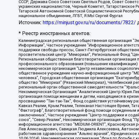
СССР, Держава Союз Советских Светлых Родов, Совет Советски
украинских националистов, Черный Комитет, Татарстанское 
Татарской Автономной Советской Социалистической Республи
национальное объединение, ЛГБТ, Я.МЫ Сергей Фургал
Источник:
https://minjust.gov.ru/ru/documents/7822/
д
* Реестр иностранных агентов:
Калининградская региональная общественная организация "Экозащита!-Женсовет", Фонд содействия защите прав и свобод граждан "Общественный вердикт", Фонд "Институт Развития Свободы Информации", Частное учреждение "Информационное агентство МЕМО. РУ", Региональная общественная организация "Общественная комиссия по сохранению наследия академика Сахарова", Фонд поддержки свободы прессы, Санкт-Петербургская общественная правозащитная организация "Гражданский контроль", Межрегиональная общественная организация "Информационно-просветительский центр "Мемориал", Региональный Фонд "Центр Защиты Прав Средств Массовой Информации", с 05.12.2023 Фонд "Центр Защиты Прав Средств массовой информации", Региональная общественная благотворительная организация помощи беженцам и мигрантам "Гражданское содействие", Негосударственное образовательное учреждение дополнительного профессионального образования (повышение квалификации) специалистов "АКАДЕМИЯ ПО ПРАВАМ ЧЕЛОВЕКА", Свердловская региональная общественная организация "Сутяжник", Автономная некоммерческая организация "Центр независимых социологических исследований", Союз общественных объединений "Российский исследовательский центр по правам человека", Региональное общественное учреждение научно-информационный центр "МЕМОРИАЛ", Некоммерческая организация "Фонд защиты гласности", Автономная некоммерческая организация "Институт прав человека", Городская общественная организация "Екатеринбургское общество "МЕМОРИАЛ", Городская общественная организация "Рязанское историко-просветительское и правозащитное общество "Мемориал" (Рязанский Мемориал), Челябинский региональный орган общественной самодеятельности – женское общественное объединение "Женщины Евразии", Челябинский региональный орган общественной самодеятельности "Уральская правозащитная группа", Фонд содействия защите здоровья и социальной справедливости имени Андрея Рылькова, Автономная Некоммерческая Организация "Аналитический Центр Юрия Левады", Автономная некоммерческая организация социальной поддержки населения "Проект Апрель", Региональная общественная организация помощи женщинам и детям, находящимся в кризисной ситуации "Информационно-методический центр "Анна", Фонд содействия развитию массовых коммуникаций и правовому просвещению "Так-так-Так", Фонд содействия устойчивому развитию "Серебряная тайга", Свердловский региональный общественный фонд социальных проектов "Новое время", "Idel.Реалии", Кавказ.Реалии, Крым.Реалии, Телеканал Настоящее Время, Татаро-башкирская служба Радио Свобода (Azatliq Radiosi), Радио Свободная Европа/Радио Свобода (PCE/PC), "Сибирь.Реалии", "Фактограф", Благотворительный фонд помощи осужденным и их семьям, Автономная некоммерческая организация "Институт глобализации и социальных движений", Фонд "В защиту прав заключенных", Частное учреждение "Центр поддержки и содействия развитию средств массовой информации", Пензенский региональный общественный благотворительный фонд "Гражданский союз", "Север.Реалии", Некоммерческая организация Фонд "Правовая инициатива", Общество с ограниченной ответственностью "Радио Свободная Европа/Радио Свобода", Чешское информационное агентство "MEDIUM-ORIENT", Красноярская региональная общественная организация