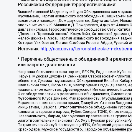
Российской Федерации террористическими:
Высший военный Маджлисуль Шура Объединенных сил моджахедо
мусульмане, Партия исламского освобождения, Лашкар-И-Тай
исламского наследия, Дом двух святых, Джунд аш-Шам, Ислам
ополчение имени К. Минина и Д. Пожарского, Аджр от Аллаха 
давлати исломи, Террористическое сообщество Сеть, Катиба Та
“Джамаат “Красный пахарь”, Колумбайн, Хатлонский джамаат, 
Челебиджихана, Азов, Партия исламского возрождения Таджи
Которая Улыбается, Легион Свобода России, Айдар, Русский 
Источник:
http://nac.gov.ru/terroristicheskie-i-ekstrem
* Перечень общественных объединений и религио
или запрете деятельности:
Национал-большевистская партия, ВЕК РА, Рада земли Кубан
Перуна, Мужская Духовная Семинария Староверов-Инглингов, 
общество, Джамаат мувахидов, Объединенный Вилайат Кабарды
Славянский союз, Формат-18, Благородный Орден Дьявола, А
национальное единство, Древнерусской Инглистической церк
О свободе совести и о религиозных объединениях, Омская ор
Футбольного Клуба Динамо, Файзрахманисты, Мусульманская р
Украинская повстанческая армия, Тризуб им. Степана Бандеры,
Инициатива, TulaSkins, Этнополитическое объединение Русски
крымскотатарского народа, Рубеж Севера, ТОЙС, О противоде
Независимость, Фирма, Молодежная правозащитная группа МПГ
Благотворительный пансионат Ак Умут, Русская республика Рус
Патриотический клуб-Новокузнецк/РПК, Сибирский державный 
Краснодара, Мужское государство, Народное объединение ру