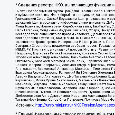
* Сведения реестра НКО, выполняющих функции ин
Лилит, Правозащитная группа Гражданин.Армия.Право, Нижего
и публичной политики, Фонд борьбы с коррупцией, Альянс вр
Гражданский Союз, Хасдей Ерушалаим, Центр поддержки и сод
движений, Центр социально-информационных инициатив Дейс
Фонд Тольятти, Новое время, Серебряная тайга, Так-Так-Так,
Парк Гагарина, Фонд имени Андрея Рылькова, Сфера, Центр С
исследовательский центр по правам человека, Дальневосточн
исследований, Сутяжник, АКАДЕМИЯ ПО ПРАВАМ ЧЕЛОВЕКА, Це
содействие, Трансперенси Интернешнл-Р, Центр Защиты Прав
Северных Стран, Фонд поддержки свободы прессы, Гражданск
МЕМО. РУ, Институт региональной прессы, Институт Развити
Петрович, Дзугкоева Регина Николаевна, Кривенко Сергей В
Туровский Александр Алексеевич, Васильева Анастасия Евген
Евгеньевич, Барахоев Магомед Бекханович, Шарипков Олег В
Созаев Валерий Валерьевич, Исламов Тимур Рифгатович, Рома
Анатольевич, Верховский Александр Маркович, Пислакова-Па
Екатерина Александровна, Рачинский Ян Збигневич, Жемкова 
Аверин Владимир Анатольевич, Щур Татьяна Михайловна, Щур
Кириллович, Флиге Ирина Анатольевна, Мельникова Валентин
Иванович, Голубева Елена Николаевна, Ганнушкина Светлана 
Шуманов Илья Вячеславович, Арапова Галина Юрьевна, Свечн
Вячеславовна, Литинский Леонид Борисович, Лукашевский Се
Добровольская Анна Дмитриевна, Королева Александра Евген
Татьяна Иосифовна, Орлов Олег Петрович, Полякова Мара Фе
Источник:
http://unro.minjust.ru/NKOForeignAgent.asp
* Единый федеральный список организаций, в том