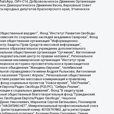
, WhatsApp, СИЧ-С14, Добровольческое Движение Организации
жное Демократическое Движение Весна, Верховный Совет
та народных депутатов Красноярского края, Этническое
, Дальневосточное общественное движение "Маяк", Санкт-Петербургская ЛГБТ-инициативная группа "Выход", Инициативная группа ЛГБТ+ "Реверс", Алексеев Андрей Викторович, Бекбулатова Таисия Львовна, Беляев Иван Михайлович, Владыкина Елена Сергеевна, Гельман Марат Александрович, Никульшина Вероника Юрьевна, Толоконникова Надежда Андреевна, Шендерович Виктор Анатольевич, Общество с ограниченной ответственностью "Данное сообщение", Общество с ограниченной ответственностью Издательский дом "Новая глава", Айнбиндер Александра Александровна, Московский комьюнити-центр для ЛГБТ+инициатив, Благотворительный фонд развития филантропии, Deutsche Welle (Германия, Kurt-Schumacher-Strasse 3, 53113 Bonn), Борзунова Мария Михайловна, Воробьев Виктор Викторович, Голубева Анна Львовна, Константинова Алла Михайловна, Малкова Ирина Владимировна, Мурадов Мурад Абдулгалимович, Осетинская Елизавета Николаевна, Понасенков Евгений Николаевич, Ганапольский Матвей Юрьевич, Киселев Евгений Алексеевич, Борухович Ирина Григорьевна, Дремин Иван Тимофеевич, Дубровский Дмитрий Викторович, Красноярская региональная общественная организация поддержки и развития альтернативных образовательных технологий и межкультурных коммуникаций "ИНТЕРРА", Маяковская Екатерина Алексеевна, Фейгин Марк Захарович, Филимонов Андрей Викторович, Дзугкоева Регина Николаевна, Доброхотов Роман Александрович, Дудь Юрий Александрович, Елкин Сергей Владимирович, Кругликов Кирилл Игоревич, Сабунаева Мария Леонидовна, Семенов Алексей Владимирович, Шаинян Карен Багратович, Шульман Екатерина Михайловна, Асафьев Артур Валерьевич, Вахштайн Виктор Семенович, Венедиктов Алексей Алексеевич, Лушникова Екатерина Евгеньевна, Волков Леонид Михайлович, Невзоров Александр Глебович, Пархоменко Сергей Борисович, Сироткин Ярослав Николаевич, Кара-Мурза Владимир Владимирович, Баранова Наталья Владимировна, Гозман Леонид Яковлевич, Кагарлицкий Борис Юльевич, Климарев Михаил Валерьевич, Милов Владимир Станиславович, Автономная некоммерческая организация Краснодарский центр современного искусства "Типография", Моргенштерн Алишер Тагирович, Соболь Любовь Эдуардовна, Общество с ограниченной ответственностью "ЛИЗА НОРМ", Каспаров Гарри Кимович, Ходорковский Михаил Борисович, Общество с ограниченной ответственностью "Апрельские тезисы", Данилович Ирина Брониславовна, Кашин Олег Владимирович, Петров Николай Владимирович, Пивоваров Алексей Владимирович, Соколов Михаил Владимирович, Цветкова Юлия Владимировна, Чичваркин Евгений Александрович, Комитет против пыток/Команда против пыток, Общество с ограниченной ответственностью "Первый научный", Общество с ограниченной ответственностью "Вертолет и ко", Белоцерковская Вероника Борисовна, Кац Максим Евгеньевич, Лазарева Татьяна Юрьевна, Шаведдинов Руслан Табризович, Яшин Илья Валерьевич, Общество с ограниченной ответственностью "Иноагент ААВ", Алешковский Дмитрий Петрович, Альбац Евгения Марковна, Быков Дмитрий Львович, Галямина Юлия Евгеньевна, Лойко Сергей Леонидович, Мартынов Кирилл Константинович, Медведев Сергей Александрович, Крашенинников Федор Геннадиевич, Гордеева Катерина Вл