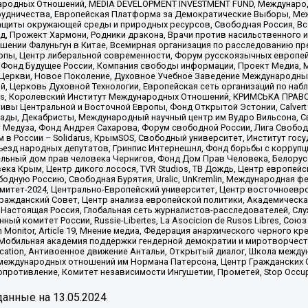
родных Отношений, MEDIA DEVELOPMENT INVESTMENT FUND, Международн
рудничества, Европейская Платформа за Демократические Выборы, Ме
щиты окружающей среды и природных ресурсов, Свободная Россия, Все
, Прожект Хармони, Родники дракона, Врачи против насильственного и
шении Фалуньгун в Китае, Всемирная организация по расследованию пр
опы, Центр либеральной современности, Форум русскоязычных европей
Фонд Будущее России, Компания свободы информации, Проект Медиа, 
 Церкви, Новое Поколение, Духовное Учебное Заведение Международн
й, Церковь Духовной Технологии, Европейская сеть организаций по н
nds, Королевский Институт Международных Отношений, КРИМСЬКА ПРАВОЗ
ициативы Центральной и Восточной Европы, Фонд Открытой Эстонии, Calver
ады, Декабристы, Международный научный центр им Вудро Вильсона, С
 Медуза, Фонд Андрея Сахарова, Форум свободной России, Лига Свободны
в России – Solidarus, КрымSOS, Свободный университет, Институт гос
Съезд народных депутатов, Гринпис Интернешнл, Фонд борьбы с коррупц
тельный дом прав человека Чернигов, Фонд Дом Прав Человека, Белору
ека Крым, Центр дикого лосося, TVR Studios, ТВ Дождь, Центр европей
одную Россию, Свободная Бурятия, Uralic, UnKremlin, Международная ф
омитет-2024, Центрально-Европейский университет, Центр восточноев
ражданский Совет, Центр анализа европейской политики, Академическа
Настоящая Россия, Глобальная сеть журналистов-расследователей, Слу
ый комитет России, Russie-Libertes, La Asocicion de Rusos Libres, С
on Monitor, Article 19, Мнение медиа, Федерация анархического черного
обильная академия поддержки гендерной демократии и миротворчества,
ational Education, Антивоенное движение Антальи, Открытый диалог, Школа 
 международных отношений им Нормана Патерсона, Центр Гражданских 
ротивление, Комитет независимости Ингушетии, Прометей, Stop Occupat
анные на
13.05.2024