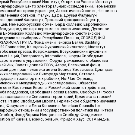
ый Республиканский Институт, Открытая Россия, Институт
ждународный центр электоральных исследований, Германский
мирный конгресс украинцев, Атлантический совет, Человек в
звлечения органов, Фалунь Дафа, Друзья Фалуньгун,
еследований Фалуньгун, Пражский гражданский центр,
цев, Немецко-русский обмен, Бард колледж, Европейский
Международное партнерство за права человека, Духовное
ый Библейский Колледж, Международное христианское
аблюдению за выборами, Республика Польша, СВОБОДНЫЙ
АХИСНА ГРУПА, Фонд имени Генриха Бёлля, Stichting
t 22 Foundation, Канадский украинский конгресс, Институт
вободная пресса, Возрождение, Всеукраинский духовный
х Наций, Transparеncy International, Форум Свободных
ударственного управления, Форум гражданского общества
ией Инк, Завет церквей TCCN, Агора, Всемирный фонд
сский дом прав человека имени Бориса Звозскова, Дом прав
ских исследований им Вилфрида Мартенса, Сетевое
едерация транспортных рабочих, ИстЧам Финланд,
ропейских и международных исследований, Общество
я сеть Восточная Европа, Российский комитет действия,
жба поддержки, Свободная Россия Берлин, Свободная Россия
оюз за возвращение Северных территорий, Крымскотатарский
 креста, Радио Свободная Европа, Германское общество изучения
 Форум имени Льва Копелева, American Councils for
международных отношений и государственной политики им Питера
Свобод, Фонд Бориса Немцова за Свободу, Фонд имени
ion of Karelia, Вернись живым, Фридом Хаус, СОТА медиа,