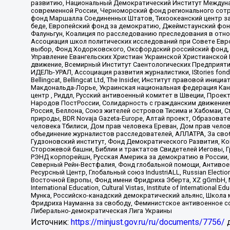
развитию, Национальный Демократический Институт Междуна
современной России, Черноморский фонд регионального сот
фонд Маршалла Соединенных Штатов, Тихоокеанский центр за
беде, Европейский фонд за демократию, Джеймстаунский фонд
Фалуньгун, Коалиция по расследованию преследования в отно
Ассоциация школ политических исследований при Совете Евр
выбор, Фонд Ходорковского, Оксфордский российский фонд, 
Управление Евангельских Христиан Украинской Христианской
движение, Всемирный Институт Саентологических Предприяти
ИДЕЛЬ-УРАЛ, Ассоциация развития журналистики, IStories fo
Bellingcat, Bellingcat Ltd, The Insider, Институт правовой ин
Макдональда-Лорье, Украинская национальная федерация Кан
центр , Риддл, Русский антивоенный комитет в Швеции, Проект
Народов ПостРоссии, Солидарность с гражданским движением 
Россия, Беллона, Союз жителей островов Тисима и Хабомаи, 
природы, BDR Novaja Gazeta-Europe, Алтай проект, Образова
человека Тбилиси, Дом прав человека Ереван, Дом прав челов
объединение журналистов расследователей, АЛЛАТРА, За своб
Гудзоновский институт, Фонд Демократического Развития, К
Сторожевой башни, Библии и трактатов Свидетелей Иеговы, Г
РЭНД корпорейшн, Русская Америка за демократию в России, 
Северный Рейн-Вестфалия, Фонд глобальной помощи, Антивоенн
Ресурсный Центр, Глобальный союз IndustriALL, Russian Electi
Восточной Европы, Фонд имени Фридриха Эберта, XZ gGmbH, М
International Education, Cultural Vistas, Institute of Intern
Мунка, Российско-канадский демократический альянс, Школа
Фридриха Науманна за свободу, Феминистское антивоенное соп
Либерально-демократическая Лига Украины
Источник:
https://minjust.gov.ru/ru/documents/7756/
д