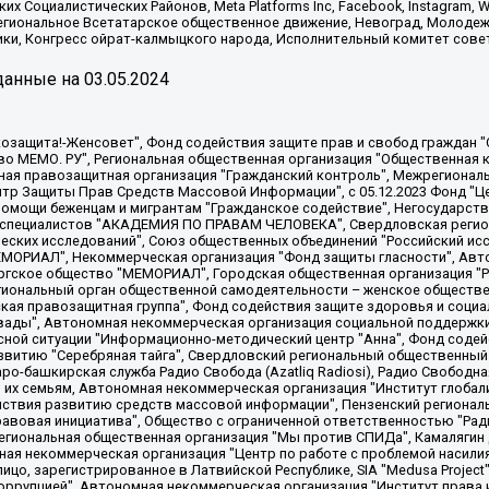
х Социалистических Районов, Meta Platforms Inc, Facebook, Instagram
Региональное Всетатарское общественное движение, Невоград, Молоде
ки, Конгресс ойрат-калмыцкого народа, Исполнительный комитет сове
анные на
03.05.2024
 "Мы против СПИДа", Камалягин Денис Николаевич, Маркелов Сергей Евгеньевич, Пономарев Лев Александрович, Савицкая Людмила Алексеевна, Автономная некоммерческая организация "Центр по работе с проблемой насилия "НАСИЛИЮ.НЕТ", Межрегиональный профессиональный союз работников здравоохранения "Альянс врачей", Юридическое лицо, зарегистрированное в Латвийской Республике, SIA "Medusa Project" (регистрационный номер 40103797863, дата регистрации 10.06.2014), Некоммерческая организация "Фонд по борьбе с коррупцией", Автономная некоммерческая организация "Институт права и публичной политики", Баданин Роман Сергеевич, Гликин Максим Александрович, Железнова Мария Михайловна, Лукьянова Юлия Сергеевна, Маетная Елизавета Витальевна, Маняхин Петр Борисович, Чуракова Ольга Владимировна, Ярош Юлия Петровна, Юридическое лицо "The Insider SIA", зарегистрированное в Риге, Латвийская Республика (дата регистрации 26.06.2015), являющееся администратором доменного имени интернет-издания "The Insider SIA", https://theins.ru, Постернак Алексей Евгеньевич, Рубин Михаил Аркадьевич, Анин Роман Александрович, Юридическое лицо Istories fonds, зарегистрированное в Латвийской Республике (регистрационный номер 50008295751, дата регистрации 24.02.2020), Великовский Дмитрий Александрович, Долинина Ирина Николаевна, Мароховская Алеся Алексеевна, Шлейнов Роман Юрьевич, Шмагун Олеся Валентиновна, Общество с ограниченной ответственностью "Альтаир 2021", Общество с ограниченной ответственностью "Вега 2021", Общество с ограниченной ответственностью "Главный редактор 2021", Общество с ограниченной ответственностью "Ромашки монолит", Важенков Артем Валерьевич, Ивановская областная общественная организация "Центр гендерных исследований", Гурман Юрий Альбертович, Медиапроект "ОВД-Инфо", Егоров Владимир Владимирович, Жилинский Владимир Александрович, Общество с ограниченной ответственностью "ЗП", Иванова София Юрьевна, Карезина Инна Павловна, Кильтау Екатерина Викторовна, Петров Алексей Викторович, Пискунов Сергей Евгеньевич, Смирнов Сергей Сергеевич, Тихонов Михаил Сергеевич, Общество с ограниченной ответственностью "ЖУРНАЛИСТ-ИНОСТРАННЫЙ АГЕНТ", Арапова Галина Юрьевна, Вольтская Татьяна Анатольевна, Американская компания "Mason G.E.S. Anonymous Foundation" (США), являющаяся владельцем интернет-издания https://mnews.world/, Компания "Stichting Bellingcat", зарегистрированная в Нидерландах (дата регистрации 11.07.2018), Захаров Андрей Вячеславович, Клепиковская Екатерина Дмитриевна, Общество с ограниченной ответственностью "МЕМО", Перл Роман Александрович, Симонов Евгений Алексеевич, Соловьева Елена Анатольевна, Сотников Даниил Владимирович, Сурначева Елизавета Дмитриевна, Автономная некоммерческая организация по защите прав человека и информированию населения "Якутия – Наше Мнение", Общество с ограниченной ответственностью "Москоу диджитал медиа", с 26.01.2023 Общество с ограниченной ответственностью "Чайка Белые сады", Ветошкина Валерия Валерьевна, Заговора Максим Александрович, Межрегиональное общественное движение "Российская ЛГБТ - сеть", Оленичев Максим Владимирович, Павлов Иван Юрьевич, Скворцова Елена Сергеевна, Общество с ограниченной ответственностью "Как бы инагент", Кочетков Игорь Викторович, Общество с ограниченной ответственностью "Честные выборы", Еланчик Олег Александрович, Общество с ограниченной ответственностью "Нобелевский призыв", Гималова Регина Эмилевна, Григорьев Андрей Валерьевич, Григорьева Алина Александровна, Ассоциация по содействию защите прав призывников, альтернативнослужащих и военнослужащих "Правозащитная группа "Гражданин.Армия.Право", Хисамова Регина Фаритовна, Автономная некоммерческая организация по реализации социально-правовых программ "Лилит"