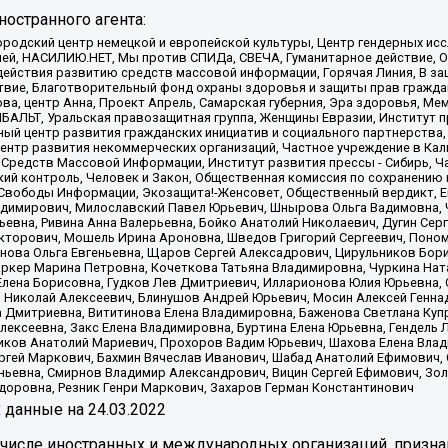
остранного агента:
родский центр немецкой и европейской культуры, Центр гендерных исс
ачей, НАСИЛИЮ.НЕТ, Мы против СПИДа, СВЕЧА, Гуманитарное действие, 
ействия развитию средств массовой информации, Горячая Линия, В защ
твие, Благотворительный фонд охраны здоровья и защиты прав гражда
 Сова, центр Анна, Проект Апрель, Самарская губерния, Эра здоровья, 
ИБАЛЬТ, Уральская правозащитная группа, Женщины Евразии, Институт п
ый центр развития гражданских инициатив и социального партнерства,
нтр развития некоммерческих организаций, Частное учреждение в Кал
 Средств Массовой Информации, Институт развития прессы - Сибирь, Ч
ий контроль, Человек и Закон, Общественная комиссия по сохранению
я Свободы Информации, Экозащита!-Женсовет, Общественный вердикт, 
ладимирович, Милославский Павел Юрьевич, Шнырова Ольга Вадимовна,
ьевна, Ривина Анна Валерьевна, Бойко Анатолий Николаевич, Дугин Сер
икторович, Мошель Ирина Ароновна, Шведов Григорий Сергеевич, Поно
нова Ольга Евгеньевна, Щаров Сергей Алексадрович, Цирульников Бори
ркер Марина Петровна, Кочеткова Татьяна Владимировна, Чуркина Нат
Елена Борисовна, Гудков Лев Дмитриевич, Илларионова Юлия Юрьевна, С
 Николай Алексеевич, Блинушов Андрей Юрьевич, Мосин Алексей Генна
а Дмитриевна, Вититинова Елена Владимировна, Баженова Светлана Куп
Алексеевна, Закс Елена Владимировна, Буртина Елена Юрьевна, Гендель
иков Анатолий Мариевич, Прохоров Вадим Юрьевич, Шахова Елена Влад
ргей Маркович, Бахмин Вячеслав Иванович, Шабад Анатолий Ефимович, 
ьевна, Смирнов Владимир Александрович, Вицин Сергей Ефимович, Зол
доровна, Резник Генри Маркович, Захаров Герман Константинович
x
данные на
24.03.2022
 числе иностранных и международных организаций, призна