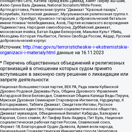
сообщество Сеть, Катиба Таухид валь-Джихад, Хайят Тахрир аш-Шам,
Ахлю Сунна Валь Джамаа, National Socialism/White Power,
Артподготовка, Религиозная группа “Джамаат “Красный пахарь”,
Колумбайн, Хатлонский джамаат, Мусульманская религиозная группа п.
Кушкуль г. Оренбург, Крымско-татарский добровольческий батальон
имени Номана Челебиджихана, Азов, Партия исламского возрождения
Таджикистана, Народная самооборона, Дуббайский джамаат,
московская ячейка, Батал-Хаджи Белхороев, Маньяки Культ Убийц,
Молодёжь Которая Улыбается, Легион Свобода России, Айдар, Русский
добровольческий корпус
Источник:
http://nac.gov.ru/terroristicheskie-i-ekstremistskie-
organizacii-i-materialy.html
данные на
16.11.2023
* Перечень общественных объединений и религиозных
организаций в отношении которых судом принято
вступившее в законную силу решение о ликвидации или
запрете деятельности:
Национал-большевистская партия, ВЕК РА, Рада земли Кубанской
Духовно Родовой Державы Русь, Община Духовного Управления
Асгардской Веси Беловодья, Славянская Община Капища Веды Перуна,
Мужская Духовная Семинария Староверов-Инглингов, Нурджулар, К
Богодержавию, Таблиги Джамаат, Свидетели Иеговы, Русское
национальное единство, Национал-социалистическое общество,
Джамаат мувахидов, Объединенный Вилайат Кабарды, Балкарии и
Карачая, Союз славян, Ат-Такфир Валь-Хиджра, Пит Буль, Национал-
социалистическая рабочая партия России, Славянский союз,
Формат-18, Благородный Орден Дьявола, Армия воли народа,
Национальная Социалистическая Инициатива города Череповца,