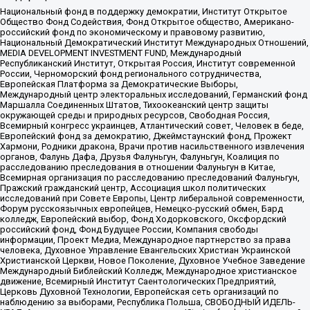
Национальный фонд в поддержку демократии, Институт Открытое
Общество Фонд Содействия, Фонд Открытое общество, Американо-
российский фонд по экономическому и правовому развитию,
Национальный Демократический Институт Международных Отношений,
MEDIA DEVELOPMENT INVESTMENT FUND, Международный
Республиканский Институт, Открытая Россия, Институт современной
России, Черноморский фонд регионального сотрудничества,
Европейская Платформа за Демократические Выборы,
Международный центр электоральных исследований, Германский фонд
Маршалла Соединенных Штатов, Тихоокеанский центр защиты
окружающей среды и природных ресурсов, Свободная Россия,
Всемирный конгресс украинцев, Атлантический совет, Человек в беде,
Европейский фонд за демократию, Джеймстаунский фонд, Прожект
Хармони, Родники дракона, Врачи против насильственного извлечения
органов, Фалунь Дафа, Друзья Фалуньгун, Фалуньгун, Коалиция по
расследованию преследования в отношении Фалуньгун в Китае,
Всемирная организация по расследованию преследований Фалуньгун,
Пражский гражданский центр, Ассоциация школ политических
исследований при Совете Европы, Центр либеральной современности,
Форум русскоязычных европейцев, Немецко-русский обмен, Бард
колледж, Европейский выбор, Фонд Ходорковского, Оксфордский
российский фонд, Фонд Будущее России, Компания свободы
информации, Проект Медиа, Международное партнерство за права
человека, Духовное Управление Евангельских Христиан Украинской
Христианской Церкви, Новое Поколение, Духовное Учебное Заведение
Международный Библейский Колледж, Международное христианское
движение, Всемирный Институт Саентологических Предприятий,
Церковь Духовной Технологии, Европейская сеть организаций по
наблюдению за выборами, Республика Польша, СВОБОДНЫЙ ИДЕЛЬ-