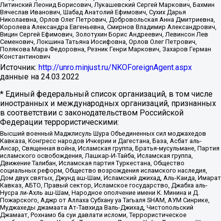
Литинский Леонид Борисович, Лукашевский Сергей Маркович, Бахмин
Вячеслав Иванович, Шабад Анатолий Ефимович, Сухих Дарья
Николаевна, Орлов Олег Петрович, Добровольская Анна Дмитриевна,
Королева Александра Евгеньевна, Смирнов Владимир Александрович,
Вицин Сергей Ефимович, Золотухин Борис Андреевич, Левинсон Лев
Семенович, Локшина Татьяна Иосифовна, Орлов Олег Петрович,
Полякова Мара Федоровна, Резник Генри Маркович, Захаров Герман
Константинович
Источник:
http://unro.minjust.ru/NKOForeignAgent.aspx
данные на
24.03.2022
* Единый федеральный список организаций, в том числе
иностранных и международных организаций, признанных
в соответствии с законодательством Российской
Федерации террористическими:
Высший военный Маджлисуль Шура Объединенных сил моджахедов
Кавказа, Конгресс народов Ичкерии и Дагестана, База, Асбат аль-
Ансар, Священная война, Исламская группа, Братья-мусульмане, Партия
исламского освобождения, Лашкар-И-Тайба, Исламская группа,
Движение Талибан, Исламская партия Туркестана, Общество
социальных реформ, Общество возрождения исламского наследия,
Дом двух святых, Джунд аш-Шам, Исламский джихад, Аль-Каида, Имарат
Кавказ, АБТО, Правый сектор, Исламское государство, Джабха аль-
Нусра ли-Ахль аш-Шам, Народное ополчение имени К. Минина и Д.
Пожарского, Аджр от Аллаха Субхану уа Тагьаля SHAM, АУМ Синрике,
Муджахеды джамаата Ат-Тавхида Валь-Джихад, Чистопольский
Джамаат, Рохнамо ба суи давлати исломи, Террористическое