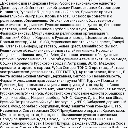
Духовно-Родовая Держава Русь, Русское национальное единство,
Древнерусской Инглистической церкви Православных Староверов-
Инглингов, Русский общенациональный союз, Движение против
нелегальной иммиграции, Кровь и Честь, О свободе совести и о
религиозных объединениях, Омская организация общественного
политического движения Русское национальное единство, Северное
Братство, Клуб Болельщиков Футбольного Клуба Динамо,
Файзрахманисты, Мусульманская религиозная организация п.
Боровский, Община Коренного Русского народа Щелковского района,
Правый сектор, УНА - УНСО, Украинская повстанческая армия, Тризуб
им. Степана Бандеры, Братство, Белый Крест, Misanthropic division,
Религиозное объединение последователей инглиизма, Народная
Социальная Инициатива, TulaSkins, Этнополитическое объединение
Русские, Русское национальное объединение Атака, Мечеть Мирмамеда,
Община Коренного Русского народа г. Астрахани, ВОЛЯ, Меджлис
крымскотатарского народа, Рубеж Севера, ТОЙС, О противодействии
экстремистской деятельности, РЕВТАТПОД, Артподготовка, Штольц, В
честь иконы Божией Матери Державная, Сектор 16, Независимость,
Фирма, Молодежная правозащитная группа МПГ, Курсом Правды и
Единения, Каракольская инициативная группа, Автоград Крю, Союз
Славянских Сил Руси, Алля-Аят, Благотворительный пансионат Ак Умут,
Русская республика Русь, Арестантское уголовное единство, Башкорт,
Нация и свобода, Нация и свобода, W.H.С., Фалунь Дафа, Иртыш Ultras,
Русский Патриотический клуб-Новокузнецк/РПК, Сибирский державный
союз, Фонд борьбы с коррупцией, Фонд защиты прав граждан, Штабы
Навального, Совет граждан СССР Прикубанского округа г. Краснодара,
Мужское государство, Народное объединение русского движения,
Народное движение Адат, Народный совет граждан РСФСР СССР
Архангельской области, Проект Штурм, Граждане СССР, Держава Союз
Советских Светлых Родов, Совет Советских Социалистических Районов,