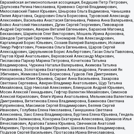
Евразийская антимонопольная ассоциация, Бедушев Петр Петрович,
Дзугкоева Регина Николаевна, Кривенко Сергей Владимирович,
Милославский Павел Юрьевич, Шнырова Ольга Вадимовна, Чанышева
Лилия Айратовна, Сидорович Ольга Борисовна, Туровский Александр
Алексеевич, Васильева Анастасия Евгеньевна, Ривина Анна Валерьевна,
Бойко Анатолий Николаевич, Дугин Сергей Георгиевич, Пивоваров
Андрей Сергеевич, Аверин Виталий Евгеньевич, Барахоев Магомед
Бекханович, Шарипков Олег Викторович, Мошель Ирина Ароновна,
Шведов Григорий Сергеевич, Пономарев Лев Александрович,
Каргалицкий Борис Юльевич, Созаев Валерий Валерьевич, Исламов
Тимур Рифгатович, Романова Ольга Евгеньевна, Щаров Сергей
Алексадрович, Цирульников Борис Альбертович, Гасан Ольга Павловна,
Паутов Юрий Анатольевич, Верховский Александр Маркович,
Пислакова-Паркер Марина Петровна, Кочеткова Татьяна
Владимировна, Чуркина Наталья Валерьевна, Акимова Татьяна
Николаевна, Золотарева Екатерина Александровна, Рачинский Ян
Збигневич, Жемкова Елена Борисовна, Гудков Лев Дмитриевич,
Илларионова Юлия Юрьевна, Саранг Анна Васильевна, Захарова
Светлана Сергеевна, Аверин Владимир Анатольевич, Щур Татьяна
Михайловна, Щур Николай Алексеевич, Блинушов Андрей Юрьевич,
Мосин Алексей Геннадьевич, Гефтер Валентин Михайлович, Симонов
Алексей Кириллович, Флиге Ирина Анатольевна, Мельникова Валентина
Дмитриевна, Вититинова Елена Владимировна, Баженова Светлана
Куприяновна, Максимов Сергей Владимирович, Беляев Сергей
Иванович, Голубева Елена Николаевна, Ганнушкина Светлана
Алексеевна, Закс Елена Владимировна, Буртина Елена Юрьевна, Гендель
Людмила Залмановна, Кокорина Екатерина Алексеевна, Шуманов Илья
Вячеславович, Арапова Галина Юрьевна, Свечников Анатолий
Мариевич, Прохоров Вадим Юрьевич, Шахова Елена Владимировна,
Подузов Сергей Васильевич, Протасова Ирина Вячеславовна,