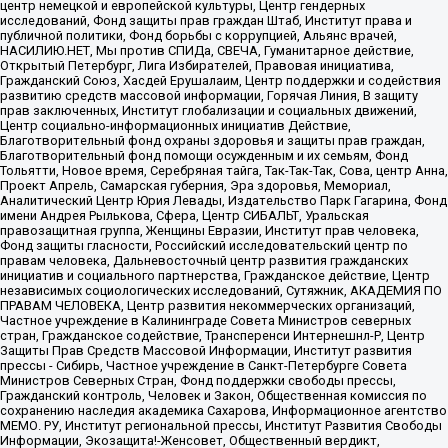
центр немецкой и европейской культуры, Центр гендерных
исследований, Фонд защиты прав граждан Штаб, Институт права и
публичной политики, Фонд борьбы с коррупцией, Альянс врачей,
НАСИЛИЮ.НЕТ, Мы против СПИДа, СВЕЧА, Гуманитарное действие,
Открытый Петербург, Лига Избирателей, Правовая инициатива,
Гражданский Союз, Хасдей Ерушалаим, Центр поддержки и содействия
развитию средств массовой информации, Горячая Линия, В защиту
прав заключенных, Институт глобализации и социальных движений,
Центр социально-информационных инициатив Действие,
Благотворительный фонд охраны здоровья и защиты прав граждан,
Благотворительный фонд помощи осужденным и их семьям, Фонд
Тольятти, Новое время, Серебряная тайга, Так-Так-Так, Сова, центр Анна,
Проект Апрель, Самарская губерния, Эра здоровья, Мемориал,
Аналитический Центр Юрия Левады, Издательство Парк Гагарина, Фонд
имени Андрея Рылькова, Сфера, Центр СИБАЛЬТ, Уральская
правозащитная группа, Женщины Евразии, Институт прав человека,
Фонд защиты гласности, Российский исследовательский центр по
правам человека, Дальневосточный центр развития гражданских
инициатив и социального партнерства, Гражданское действие, Центр
независимых социологических исследований, Сутяжник, АКАДЕМИЯ ПО
ПРАВАМ ЧЕЛОВЕКА, Центр развития некоммерческих организаций,
Частное учреждение в Калининграде Совета Министров северных
стран, Гражданское содействие, Трансперенси Интернешнл-Р, Центр
Защиты Прав Средств Массовой Информации, Институт развития
прессы - Сибирь, Частное учреждение в Санкт-Петербурге Совета
Министров Северных Стран, Фонд поддержки свободы прессы,
Гражданский контроль, Человек и Закон, Общественная комиссия по
сохранению наследия академика Сахарова, Информационное агентство
МЕМО. РУ, Институт региональной прессы, Институт Развития Свободы
Информации, Экозащита!-Женсовет, Общественный вердикт,