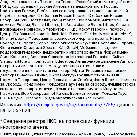
Академическая сеть Восточная Европа, Российский комитет действия,
РЭНД корпорейшн, Русская Америка за демократию в России,
Настоящая Россия, Глобальная сеть журналистов-расследователей,
Служба поддержки, Свободная Россия Берлин, Свободная Россия
Северный Рейн-Вестфалия, Фонд глобальной помощи, Антивоенный
комитет России, Russie-Libertes, La Asocicion de Rusos Libres, Союз за
возвращение Северных территорий, Крымскотатарский Ресурсный
Центр, Глобальный союз IndustriALL, Russian Election Monitor, Article 19,
Мнение медиа, Федерация анархического черного креста, Радио
Свободная Европа, Германское общество изучения Восточной Европы,
Фонд имени Фридриха Эберта, XZ gGmbH, Мобильная академия
поддержки гендерной демократии и миротворчества, Форум имени
Льва Копелева, American Councils for International Education, Cultural
Vistas, Institute of International Education, Антивоенное движение Антальи,
Открытый диалог, Школа международных отношений и
государственной политики им Питера Мунка, Российско-канадский
демократический альянс, Школа международных отношений им
Нормана Патерсона, Центр Гражданских Свобод, Фонд Бориса Немцова
за Свободу, Фонд имени Фридриха Науманна за свободу, Феминистское
антивоенное сопротивление, Комитет независимости Ингушетии,
Прометей, Stop Occupation of Karelia, Вернись живым, Фридом Хаус,
СОТА медиа, Либерально-демократическая Лига Украины
Источник:
https://minjust.gov.ru/ru/documents/7756/
данные
на
13.05.2024
* Сведения реестра НКО, выполняющих функции
иностранного агента:
Лилит, Правозащитная группа Гражданин.Армия.Право, Нижегородский