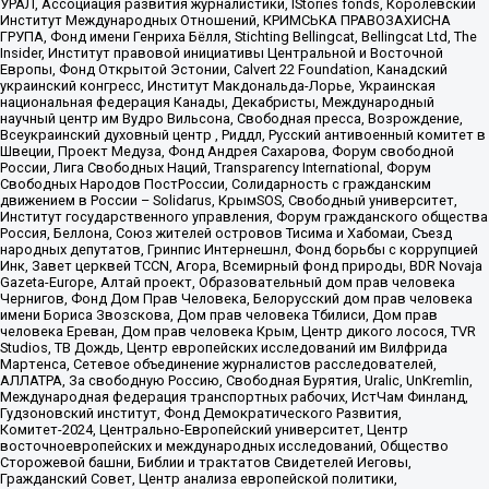
УРАЛ, Ассоциация развития журналистики, IStories fonds, Королевский
Институт Международных Отношений, КРИМСЬКА ПРАВОЗАХИСНА
ГРУПА, Фонд имени Генриха Бёлля, Stichting Bellingcat, Bellingcat Ltd, The
Insider, Институт правовой инициативы Центральной и Восточной
Европы, Фонд Открытой Эстонии, Calvert 22 Foundation, Канадский
украинский конгресс, Институт Макдональда-Лорье, Украинская
национальная федерация Канады, Декабристы, Международный
научный центр им Вудро Вильсона, Свободная пресса, Возрождение,
Всеукраинский духовный центр , Риддл, Русский антивоенный комитет в
Швеции, Проект Медуза, Фонд Андрея Сахарова, Форум свободной
России, Лига Свободных Наций, Transparеncy International, Форум
Свободных Народов ПостРоссии, Солидарность с гражданским
движением в России – Solidarus, КрымSOS, Свободный университет,
Институт государственного управления, Форум гражданского общества
Россия, Беллона, Союз жителей островов Тисима и Хабомаи, Съезд
народных депутатов, Гринпис Интернешнл, Фонд борьбы с коррупцией
Инк, Завет церквей TCCN, Агора, Всемирный фонд природы, BDR Novaja
Gazeta-Europe, Алтай проект, Образовательный дом прав человека
Чернигов, Фонд Дом Прав Человека, Белорусский дом прав человека
имени Бориса Звозскова, Дом прав человека Тбилиси, Дом прав
человека Ереван, Дом прав человека Крым, Центр дикого лосося, TVR
Studios, ТВ Дождь, Центр европейских исследований им Вилфрида
Мартенса, Сетевое объединение журналистов расследователей,
АЛЛАТРА, За свободную Россию, Свободная Бурятия, Uralic, UnKremlin,
Международная федерация транспортных рабочих, ИстЧам Финланд,
Гудзоновский институт, Фонд Демократического Развития,
Комитет-2024, Центрально-Европейский университет, Центр
восточноевропейских и международных исследований, Общество
Сторожевой башни, Библии и трактатов Свидетелей Иеговы,
Гражданский Совет, Центр анализа европейской политики,