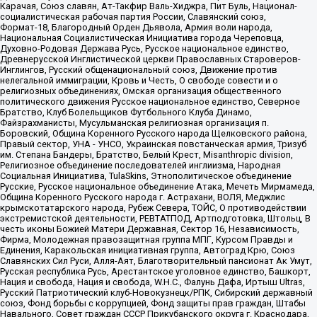
Карачая, Союз славян, Ат-Такфир Валь-Хиджра, Пит Буль, Национал-
социалистическая рабочая партия России, Славянский союз,
Формат-18, Благородный Орден Дьявола, Армия воли народа,
Национальная Социалистическая Инициатива города Череповца,
Духовно-Родовая Держава Русь, Русское национальное единство,
Древнерусской Инглистической церкви Православных Староверов-
Инглингов, Русский общенациональный союз, Движение против
нелегальной иммиграции, Кровь и Честь, О свободе совести и о
религиозных объединениях, Омская организация общественного
политического движения Русское национальное единство, Северное
Братство, Клуб Болельщиков Футбольного Клуба Динамо,
Файзрахманисты, Мусульманская религиозная организация п.
Боровский, Община Коренного Русского народа Щелковского района,
Правый сектор, УНА - УНСО, Украинская повстанческая армия, Тризуб
им. Степана Бандеры, Братство, Белый Крест, Misanthropic division,
Религиозное объединение последователей инглиизма, Народная
Социальная Инициатива, TulaSkins, Этнополитическое объединение
Русские, Русское национальное объединение Атака, Мечеть Мирмамеда,
Община Коренного Русского народа г. Астрахани, ВОЛЯ, Меджлис
крымскотатарского народа, Рубеж Севера, ТОЙС, О противодействии
экстремистской деятельности, РЕВТАТПОД, Артподготовка, Штольц, В
честь иконы Божией Матери Державная, Сектор 16, Независимость,
Фирма, Молодежная правозащитная группа МПГ, Курсом Правды и
Единения, Каракольская инициативная группа, Автоград Крю, Союз
Славянских Сил Руси, Алля-Аят, Благотворительный пансионат Ак Умут,
Русская республика Русь, Арестантское уголовное единство, Башкорт,
Нация и свобода, Нация и свобода, W.H.С., Фалунь Дафа, Иртыш Ultras,
Русский Патриотический клуб-Новокузнецк/РПК, Сибирский державный
союз, Фонд борьбы с коррупцией, Фонд защиты прав граждан, Штабы
Навального, Совет граждан СССР Прикубанского округа г. Краснодара,