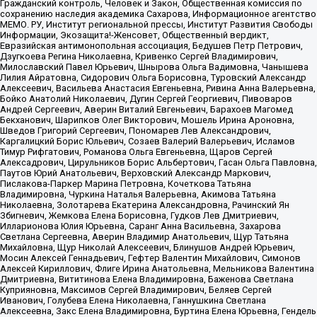
Гражданский контроль, Человек и Закон, Общественная комиссия по
сохранению наследия академика Сахарова, Информационное агентство
МЕМО. РУ, Институт региональной прессы, Институт Развития Свободы
Информации, Экозащита!-Женсовет, Общественный вердикт,
Евразийская антимонопольная ассоциация, Бедушев Петр Петрович,
Дзугкоева Регина Николаевна, Кривенко Сергей Владимирович,
Милославский Павел Юрьевич, Шнырова Ольга Вадимовна, Чанышева
Лилия Айратовна, Сидорович Ольга Борисовна, Туровский Александр
Алексеевич, Васильева Анастасия Евгеньевна, Ривина Анна Валерьевна,
Бойко Анатолий Николаевич, Дугин Сергей Георгиевич, Пивоваров
Андрей Сергеевич, Аверин Виталий Евгеньевич, Барахоев Магомед
Бекханович, Шарипков Олег Викторович, Мошель Ирина Ароновна,
Шведов Григорий Сергеевич, Пономарев Лев Александрович,
Каргалицкий Борис Юльевич, Созаев Валерий Валерьевич, Исламов
Тимур Рифгатович, Романова Ольга Евгеньевна, Щаров Сергей
Алексадрович, Цирульников Борис Альбертович, Гасан Ольга Павловна,
Паутов Юрий Анатольевич, Верховский Александр Маркович,
Пислакова-Паркер Марина Петровна, Кочеткова Татьяна
Владимировна, Чуркина Наталья Валерьевна, Акимова Татьяна
Николаевна, Золотарева Екатерина Александровна, Рачинский Ян
Збигневич, Жемкова Елена Борисовна, Гудков Лев Дмитриевич,
Илларионова Юлия Юрьевна, Саранг Анна Васильевна, Захарова
Светлана Сергеевна, Аверин Владимир Анатольевич, Щур Татьяна
Михайловна, Щур Николай Алексеевич, Блинушов Андрей Юрьевич,
Мосин Алексей Геннадьевич, Гефтер Валентин Михайлович, Симонов
Алексей Кириллович, Флиге Ирина Анатольевна, Мельникова Валентина
Дмитриевна, Вититинова Елена Владимировна, Баженова Светлана
Куприяновна, Максимов Сергей Владимирович, Беляев Сергей
Иванович, Голубева Елена Николаевна, Ганнушкина Светлана
Алексеевна, Закс Елена Владимировна, Буртина Елена Юрьевна, Гендель