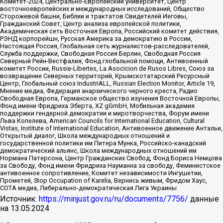
Комитет-2024, Центрально-Европейский университет, Центр
восточноевропейских и международных исследований, Общество
Сторожевой башни, Библии и трактатов Свидетелей Иеговы,
Гражданский Совет, Центр анализа европейской политики,
Академическая сеть Восточная Европа, Российский комитет действия,
РЭНД корпорейшн, Русская Америка за демократию в России,
Настоящая Россия, Глобальная сеть журналистов-расследователей,
Служба поддержки, Свободная Россия Берлин, Свободная Россия
Северный Рейн-Вестфалия, Фонд глобальной помощи, Антивоенный
комитет России, Russie-Libertes, La Asocicion de Rusos Libres, Союз за
возвращение Северных территорий, Крымскотатарский Ресурсный
Центр, Глобальный союз IndustriALL, Russian Election Monitor, Article 19,
Мнение медиа, Федерация анархического черного креста, Радио
Свободная Европа, Германское общество изучения Восточной Европы,
Фонд имени Фридриха Эберта, XZ gGmbH, Мобильная академия
поддержки гендерной демократии и миротворчества, Форум имени
Льва Копелева, American Councils for International Education, Cultural
Vistas, Institute of International Education, Антивоенное движение Антальи,
Открытый диалог, Школа международных отношений и
государственной политики им Питера Мунка, Российско-канадский
демократический альянс, Школа международных отношений им
Нормана Патерсона, Центр Гражданских Свобод, Фонд Бориса Немцова
за Свободу, Фонд имени Фридриха Науманна за свободу, Феминистское
антивоенное сопротивление, Комитет независимости Ингушетии,
Прометей, Stop Occupation of Karelia, Вернись живым, Фридом Хаус,
СОТА медиа, Либерально-демократическая Лига Украины
Источник:
https://minjust.gov.ru/ru/documents/7756/
данные
на
13.05.2024