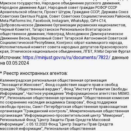
Мужское государство, Народное объединение русского движения,
Народное движение Адат, Народный совет граждан РСФСР СССР
Архангельской области, Проект Штурм, Граждане СССР, Держава Союз
Советских Светлых Родов, Совет Советских Социалистических Районов,
Meta Platforms Inc, Facebook, Instagram, WhatsApp, СИЧ-С14,
Добровольческое Движение Организации украинских националистов,
Черный Комитет, Татарстанское Региональное Всетатарское
общественное движение, Невоград, Молодежное Демократическое
Движение Весна, Верховный Совет Татарской Автономной Советской
Социалистической Республики, Конгресс ойрат-калмыцкого народа,
Исполнительный комитет совета народных депутатов Красноярского
края, Этническое национальное объединение, ЛГБТ, Я.МЫ Сергей Фургал
Источник:
https://minjust.gov.ru/ru/documents/7822/
данные
на
03.05.2024
* Реестр иностранных агентов:
Калининградская региональная общественная организация "Экозащита!-Женсовет", Фонд содействия защите прав и свобод граждан "Общественный вердикт", Фонд "Институт Развития Свободы Информации", Частное учреждение "Информационное агентство МЕМО. РУ", Региональная общественная организация "Общественная комиссия по сохранению наследия академика Сахарова", Фонд поддержки свободы прессы, Санкт-Петербургская общественная правозащитная организация "Гражданский контроль", Межрегиональная общественная организация "Информационно-просветительский центр "Мемориал", Региональный Фонд "Центр Защиты Прав Средств Массовой Информации", с 05.12.2023 Фонд "Центр Защиты Прав Средств массовой информации", Региональная общественная благотворительная организация помощи беженцам и мигрантам "Гражданское содействие", Негосударственное образовательное учреждение дополнительного профессионального образования (повышение квалификации) специалистов "АКАДЕМИЯ ПО ПРАВАМ ЧЕЛОВЕКА", Свердловская региональная общественная организация "Сутяжник", Автономная некоммерческая организация "Центр независимых социологических исследований", Союз общественных объединений "Российский исследовательский центр по правам человека", Региональное общественное учреждение научно-информационный центр "МЕМОРИАЛ", Некоммерческая организация "Фонд защиты гласности", Автономная некоммерческая организация "Институт прав человека", Городская общественная организация "Екатеринбургское общество "МЕМОРИАЛ", Городская общественная организация "Рязанское историко-просветительское и правозащитное общество "Мемориал" (Рязанский Мемориал), Челябинский региональный орган общественной самодеятельности – женское общественное объединение "Женщины Евразии", Челябинский региональный орган общественной самодеятельности "Уральская правозащитная группа", Фонд содействия защите здоровья и социальной справедливости имени Андрея Рылькова, Автономная Некоммерческая Организация "Аналитический Центр Юрия Левады", Автономная некоммерческая организация социальной поддержки населения "Проект Апрель", Региональная общественная организация помощи женщинам и детям, находящимся в кризисной ситуации "Информационно-методический центр "Анна", Фонд содействия развитию массовых коммуникаций и правовому просвещению "Так-так-Так", Фонд содействия устойчивому развитию "Серебряная тайга", Свердловский региональный общественный фонд социальных проектов "Новое время", "Idel.Реалии", Кавказ.Реалии, Крым.Реалии, Телеканал Настоящее Время, Татаро-башкирская служба Радио Свобода (Azatliq Radiosi), Радио Свободная Европа/Радио Свобода (PCE/PC), "Сибирь.Реалии", "Фактограф", Благотворительный фонд помощи осужденным и их семьям, Автономная некоммерческая организация "Институт глобализации и социальных движений", Фонд "В защиту прав заключенных", Частное учреждение "Центр поддержки и содействия развитию средств массовой информации", Пензенский региональный общественный благотворительный фонд "Гражданский союз", "Север.Реалии", Некоммерческая организация Фонд "Правовая инициатива", Общество с ограниченной ответственностью "Радио Свободная Европа/Радио Свобода", Чешское информационное агентство "MEDIUM-ORIENT", Красноярская региональная общественная организация "Мы против СПИДа", Камалягин Денис Николаевич, Маркелов Сергей Евгеньевич, Пономарев Лев Александрович, Савицкая Людмила Алексеевна, Автономная некоммерческая организация "Центр по работе с проблемой насилия "НАСИЛИЮ.НЕТ", Межрегиональный профессиональный союз работников здравоохранения "Альянс врачей", Юридическое лицо, зарегистрированное в Латвийской Республике, SIA "Medusa Project" (регистрационный номер 40103797863, дата регистрации 10.06.2014), Некоммерческая организация "Фонд по борьбе с коррупцией", Автономная некоммерческая организация "Институт права и публичной политики", Баданин Роман Сергеевич, Гликин Максим Александрович, Железнова Мария Михайловна, Лукьянова Юлия Сергеевна, Маетная Елизавета Витальевна, Маняхин Петр Борисович, Чуракова Ольга Владимировна, Ярош Юлия Петровна, Юридическое лицо "The Insider SIA", зарегистрированное в Риге, Латвийская Республика (дата регистрации 26.06.2015), являющееся администратором доменного имени интернет-издания "The Insider SIA", https://theins.ru, Постернак Алексей Евгеньевич, Рубин Михаил Аркадьевич, Анин Роман Александрович, Юридическое лицо Istories fonds, зарегистрированное в Латвийской Республике (регистрационный номер 50008295751, дата регистрации 24.02.2020), Великовский Дмитрий Александрович, Долинина Ирина Николаевна, Мароховская Алеся Алексеевна, Шлейнов Роман Юрьевич, Шмагун Олеся Валентиновна, Общество с ограниченной ответственностью "Альтаир 2021", Общество с ограниченной ответственностью "Вега 2021", Общество с ограниченной ответственностью "Главный редактор 2021", Общество с ограниченной ответственностью "Ромашки монолит", Важенков Артем Валерьевич, Ивановская областная общественная организация "Центр гендерных исследований", Гурман Юрий Альбертович, Медиапроект "ОВД-Инфо", Егоров Владимир Владимирович, Жилинский Владимир Александрович, Общество с ограниченной ответственностью "ЗП", Иванова София Юрьевна, Карезина Инна Павловна, Кильтау Екатерина Викторовна, Петров Алексей Викторович, Пискунов Сергей Евгеньевич, Смирнов Сергей Сергеевич, Тихонов Михаил Сергеевич, Общество с ограниченной ответственностью "ЖУРНАЛИСТ-ИНОСТРАННЫЙ АГЕНТ", Арапова Галина Юрьевна, Вольтская Татьяна Анатольевна, Американская компания "Mason G.E.S. Anonymous Foundation" (США), являющаяся владельцем интернет-издания https://mnews.world/, Компания "Stichting Bellingcat", зарегистрированная в Нидерландах (дата регистрации 11.07.2018), Захаров Андрей Вячеславович, Клепиковская Екатерина Дмитриевна, Общество с ограниченной ответственностью "МЕМО", Перл Роман Александрович, Симонов Евгений Алексеевич, Соловьева Елена Анатольевна, Сотников Даниил Владимирович, Сурначева Елизавета Дмитриевна, Автономная некоммерческая организация по защите прав человека и информированию населения "Якутия – Наше Мнение", Общество с ограниченной ответственностью "Москоу диджитал медиа", с 26.01.2023 Общество с ограниченной ответственностью "Чайка Белые сады", Ветошкина Валерия Валерьевна, Заговора Максим Александрович, Межрегиональное общественное движение "Российская ЛГБТ - сеть", Оленичев Максим Владимирович, Павлов Иван Юрьевич, Скворцова Елена Сергеевна, Общество с ограниченной ответственностью "Как бы инагент", Кочетков Игорь Викторович, Общество с ограниченной ответственностью "Честные выборы", Еланчик Олег Александрович, Общество с ограниченной ответственностью "Нобелевский призыв", Гималова Регина Эмилевна, Григорьев Андрей Валерьевич, Григорьева Алина Александровна, Ассоциация по содействию защите прав призывников, альтернативнослужащих и военнослужащих "Правозащитная группа "Гражданин.Армия.Право", Хисамова Регина Фаритовна, Автономная некоммерческая организация по реализации социально-правовых программ "Лилит", Дальневосточное общественное движение "Маяк", Санкт-Петербургская ЛГБТ-инициативная группа "Выход", Инициативная группа ЛГБТ+ "Реверс", Алексеев Андрей Викторович, Бекбулатова Таисия Львовна, Беляев Иван Михайлович, Владыкина Елена Сергеевна, Гельман Марат Александрович, Никульшина Вероника Юрьевна, Толоконникова Надежда Андреевна, Шендерович Виктор Анатольевич, Общество с ограниченной ответственностью "Данное сообщение", Общество с ограниченной ответственностью Издательский дом "Новая глава", Айнбиндер Александра Александровна, Московский комьюнити-центр для ЛГБТ+инициатив, Благотворительный фонд развития филантропии, Deutsche Welle (Германия, Kurt-Schumacher-Strasse 3, 53113 Bonn), Борзунова Мария Михайловна, Воробьев Виктор Викторович, Голубева Анна Львовна, Константинова Алла Михайловна, Малкова Ирина Владимировна, Мурадов Мурад Абдулгалимович, Осетинская Елизавета Николаевна, Понасенков Евгений Николаевич, Ганапольский Матвей Юрьевич, Киселев Евгений Алексеевич, Борухович Ирина Григорьевна, Дремин Иван Тимофеевич, Дубровский Дмитрий Викторович, Красноярская региональная общественная организация поддержки и развития альтернативных образовательных технологий и межкультурных коммуникаций "ИНТЕРРА", Маяковская Екатерина Алексеевна, Фейгин Марк Захарович, Филимонов Андрей Викторович, Дзугкоева Регина Николаевна, Доброхотов Роман Александрович, Дудь Юрий Александрович, Елкин Сергей Владимирович, Кругликов Кирилл Игоревич, Сабунаева Мария Леонидовна, Семенов Алексей Владимирович, Шаинян Карен Багратович, Шульман Екатерина Михайловна, Асафьев Артур Валерьевич, Вахштайн Виктор Семенович, Венедиктов Алексей Алексеевич, Лушникова Екатерина Евгеньевна, Волков Леонид Михайлович, Невзоров Александр Глебович, Пархоменко Сергей Борисович, Сироткин Ярослав Николаевич, Кара-Мурза Владимир Владимирович, Баранова Наталья Владимировна, Гозман Леонид Яковлевич, Кагарлицкий Борис Юльевич, Климарев Михаил Валерьевич, Милов Владимир Станиславович, Автономная некоммерческая организация Краснодарский центр современного искусства "Типография", Моргенштерн Алишер Тагирович, Соболь Любовь Эдуардовна, Общество с ограниченной ответственностью "ЛИЗА НОРМ", Каспаров Гарри Кимович, Ходорковский Михаил Борисович, Общество с ограниченной ответственностью "Апрельские тезисы", Данилович Ирина Брониславовна, Кашин Олег Владимирович, Петров Николай Владимирович, Пивоваров Алексей Владимирович, Соколов Михаил Владимирович, Цветкова Юлия Владимировна, Чичваркин Евгений Александрович, Комитет против пыток/Команда против пыток, Общество с ограниченной ответственностью "Первый научный", Общество с ограниченной ответственностью "Вертолет и ко", Белоцерковская Вероника Борисовна, Кац Максим Евгеньевич, Лазарева Татьяна Юрьевна, Шаведдинов Руслан Табризович, Яшин Илья Валерьевич, Общество с ограниченной ответственностью "Иноагент ААВ", Алешковский Дмитрий Петрович, Альбац Евгения Марковна, Быков Дмитрий Львович, Галямина Юлия Евгеньевна, Лойко Сергей Леонидович, Мартынов Кирилл Константинович, Медведев Сергей Александрович, Крашенинников Федор Геннадиевич, Гордеева Катерина Вл