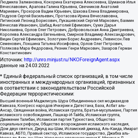
Людмила Залмановна, Кокорина Екатерина Алексеевна, Шуманов Илья
Вячеславович, Арапова Галина Юрьевна, Свечников Анатолий
Мариевич, Прохоров Вадим Юрьевич, Шахова Елена Владимировна,
Подузов Сергей Васильевич, Протасова Ирина Вячеславовна,
Литинский Леонид Борисович, Лукашевский Сергей Маркович, Бахмин
Вячеслав Иванович, Шабад Анатолий Ефимович, Сухих Дарья
Николаевна, Орлов Олег Петрович, Добровольская Анна Дмитриевна,
Королева Александра Евгеньевна, Смирнов Владимир Александрович,
Вицин Сергей Ефимович, Золотухин Борис Андреевич, Левинсон Лев
Семенович, Локшина Татьяна Иосифовна, Орлов Олег Петрович,
Полякова Мара Федоровна, Резник Генри Маркович, Захаров Герман
Константинович
Источник:
http://unro.minjust.ru/NKOForeignAgent.aspx
данные на
24.03.2022
* Единый федеральный список организаций, в том числе
иностранных и международных организаций, признанных
в соответствии с законодательством Российской
Федерации террористическими:
Высший военный Маджлисуль Шура Объединенных сил моджахедов
Кавказа, Конгресс народов Ичкерии и Дагестана, База, Асбат аль-
Ансар, Священная война, Исламская группа, Братья-мусульмане, Партия
исламского освобождения, Лашкар-И-Тайба, Исламская группа,
Движение Талибан, Исламская партия Туркестана, Общество
социальных реформ, Общество возрождения исламского наследия,
Дом двух святых, Джунд аш-Шам, Исламский джихад, Аль-Каида, Имарат
Кавказ, АБТО, Правый сектор, Исламское государство, Джабха аль-
Нусра ли-Ахль аш-Шам, Народное ополчение имени К. Минина и Д.