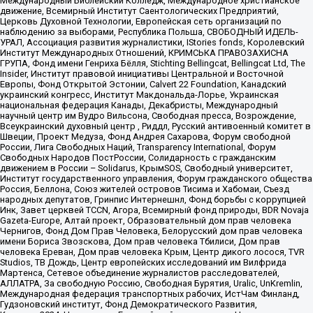
Международный Библейский Колледж, Международное христианское
движение, Всемирный Институт Саентологических Предприятий,
Церковь Духовной Технологии, Европейская сеть организаций по
наблюдению за выборами, Республика Польша, СВОБОДНЫЙ ИДЕЛЬ-
УРАЛ, Ассоциация развития журналистики, IStories fonds, Королевский
Институт Международных Отношений, КРИМСЬКА ПРАВОЗАХИСНА
ГРУПА, Фонд имени Генриха Бёлля, Stichting Bellingcat, Bellingcat Ltd, The
Insider, Институт правовой инициативы Центральной и Восточной
Европы, Фонд Открытой Эстонии, Calvert 22 Foundation, Канадский
украинский конгресс, Институт Макдональда-Лорье, Украинская
национальная федерация Канады, Декабристы, Международный
научный центр им Вудро Вильсона, Свободная пресса, Возрождение,
Всеукраинский духовный центр , Риддл, Русский антивоенный комитет в
Швеции, Проект Медуза, Фонд Андрея Сахарова, Форум свободной
России, Лига Свободных Наций, Transparеncy International, Форум
Свободных Народов ПостРоссии, Солидарность с гражданским
движением в России – Solidarus, КрымSOS, Свободный университет,
Институт государственного управления, Форум гражданского общества
Россия, Беллона, Союз жителей островов Тисима и Хабомаи, Съезд
народных депутатов, Гринпис Интернешнл, Фонд борьбы с коррупцией
Инк, Завет церквей TCCN, Агора, Всемирный фонд природы, BDR Novaja
Gazeta-Europe, Алтай проект, Образовательный дом прав человека
Чернигов, Фонд Дом Прав Человека, Белорусский дом прав человека
имени Бориса Звозскова, Дом прав человека Тбилиси, Дом прав
человека Ереван, Дом прав человека Крым, Центр дикого лосося, TVR
Studios, ТВ Дождь, Центр европейских исследований им Вилфрида
Мартенса, Сетевое объединение журналистов расследователей,
АЛЛАТРА, За свободную Россию, Свободная Бурятия, Uralic, UnKremlin,
Международная федерация транспортных рабочих, ИстЧам Финланд,
Гудзоновский институт, Фонд Демократического Развития,