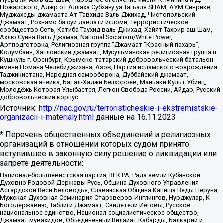
Пожарского, Аджр от Аллаха Субхану уа Тагьаля SHAM, АУМ Синрике,
Муджахеды джамаата Ат-Тавхида Валь-Джихад, Чистопольский
Джамаат, Рохнамо ба суи давлати исломи, Террористическое
сообщество Сеть, Катиба Таухид валь-Джихад, Хайят Тахрир аш-Шам,
Ахлю Сунна Валь Джамаа, National Socialism/White Power,
Артподготовка, Религиозная группа “Джамаат “Красный пахарь”,
Колумбайн, Хатлонский джамаат, Мусульманская религиозная группа п.
Кушкуль г. Оренбург, Крымско-татарский добровольческий батальон
имени Номана Челебиджихана, Азов, Партия исламского возрождения
Таджикистана, Народная самооборона, Дуббайский джамаат,
московская ячейка, Батал-Хаджи Белхороев, Маньяки Культ Убийц,
Молодёжь Которая Улыбается, Легион Свобода России, Айдар, Русский
добровольческий корпус
Источник:
http://nac.gov.ru/terroristicheskie-i-ekstremistskie-
organizacii-i-materialy.html
данные на
16.11.2023
* Перечень общественных объединений и религиозных
организаций в отношении которых судом принято
вступившее в законную силу решение о ликвидации или
запрете деятельности:
Национал-большевистская партия, ВЕК РА, Рада земли Кубанской
Духовно Родовой Державы Русь, Община Духовного Управления
Асгардской Веси Беловодья, Славянская Община Капища Веды Перуна,
Мужская Духовная Семинария Староверов-Инглингов, Нурджулар, К
Богодержавию, Таблиги Джамаат, Свидетели Иеговы, Русское
национальное единство, Национал-социалистическое общество,
Джамаат мувахидов, Объединенный Вилайат Кабарды, Балкарии и