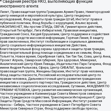
* Сведения реестра НКО, выполняющих функции
иностранного агента:
Лилит, Правозащитная группа Гражданин.Армия.Право, Нижегородский
центр немецкой и европейской культуры, Центр гендерных
исследований, Фонд защиты прав граждан Штаб, Институт права и
публичной политики, Фонд борьбы с коррупцией, Альянс врачей,
НАСИЛИЮ.НЕТ, Мы против СПИДа, СВЕЧА, Гуманитарное действие,
Открытый Петербург, Лига Избирателей, Правовая инициатива,
Гражданский Союз, Хасдей Ерушалаим, Центр поддержки и содействия
развитию средств массовой информации, Горячая Линия, В защиту
прав заключенных, Институт глобализации и социальных движений,
Центр социально-информационных инициатив Действие,
Благотворительный фонд охраны здоровья и защиты прав граждан,
Благотворительный фонд помощи осужденным и их семьям, Фонд
Тольятти, Новое время, Серебряная тайга, Так-Так-Так, Сова, центр Анна,
Проект Апрель, Самарская губерния, Эра здоровья, Мемориал,
Аналитический Центр Юрия Левады, Издательство Парк Гагарина, Фонд
имени Андрея Рылькова, Сфера, Центр СИБАЛЬТ, Уральская
правозащитная группа, Женщины Евразии, Институт прав человека,
Фонд защиты гласности, Российский исследовательский центр по
правам человека, Дальневосточный центр развития гражданских
инициатив и социального партнерства, Гражданское действие, Центр
независимых социологических исследований, Сутяжник, АКАДЕМИЯ ПО
ПРАВАМ ЧЕЛОВЕКА, Центр развития некоммерческих организаций,
Частное учреждение в Калининграде Совета Министров северных
стран, Гражданское содействие, Трансперенси Интернешнл-Р, Центр
Защиты Прав Средств Массовой Информации, Институт развития
прессы - Сибирь, Частное учреждение в Санкт-Петербурге Совета
Министров Северных Стран, Фонд поддержки свободы прессы,