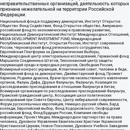
неправительственных организаций, деятельность которых
признана нежелательной на территории Российской
Федерации:
Национальный фонд в поддержку демократии, Институт Открытое
Общество Фонд Содействия, Фонд Открытое общество, Американо-
российский фонд по экономическому и правовому развитию,
Национальный Демократический Институт Международных Отношений,
MEDIA DEVELOPMENT INVESTMENT FUND, Международный
Республиканский Институт, Открытая Россия, Институт современной
России, Черноморский фонд регионального сотрудничества,
Европейская Платформа за Демократические Выборы,
Международный центр электоральных исследований, Германский фонд
Маршалла Соединенных Штатов, Тихоокеанский центр защиты
окружающей среды и природных ресурсов, Свободная Россия,
Всемирный конгресс украинцев, Атлантический совет, Человек в беде,
Европейский фонд за демократию, Джеймстаунский фонд, Прожект
Хармони, Родники дракона, Врачи против насильственного извлечения
органов, Фалунь Дафа, Друзья Фалуньгун, Фалуньгун, Коалиция по
расследованию преследования в отношении Фалуньгун в Китае,
Всемирная организация по расследованию преследований Фалуньгун,
Пражский гражданский центр, Ассоциация школ политических
исследований при Совете Европы, Центр либеральной современности,
Форум русскоязычных европейцев, Немецко-русский обмен, Бард
колледж, Европейский выбор, Фонд Ходорковского, Оксфордский
российский фонд, Фонд Будущее России, Компания свободы
информации, Проект Медиа, Международное партнерство за права
человека, Духовное Управление Евангельских Христиан Украинской
Христианской Церкви, Новое Поколение, Духовное Учебное Заведение