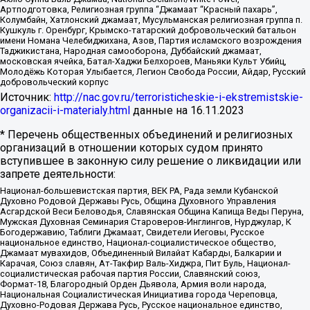
Артподготовка, Религиозная группа “Джамаат “Красный пахарь”,
Колумбайн, Хатлонский джамаат, Мусульманская религиозная группа п.
Кушкуль г. Оренбург, Крымско-татарский добровольческий батальон
имени Номана Челебиджихана, Азов, Партия исламского возрождения
Таджикистана, Народная самооборона, Дуббайский джамаат,
московская ячейка, Батал-Хаджи Белхороев, Маньяки Культ Убийц,
Молодёжь Которая Улыбается, Легион Свобода России, Айдар, Русский
добровольческий корпус
Источник:
http://nac.gov.ru/terroristicheskie-i-ekstremistskie-
organizacii-i-materialy.html
данные на
16.11.2023
* Перечень общественных объединений и религиозных
организаций в отношении которых судом принято
вступившее в законную силу решение о ликвидации или
запрете деятельности:
Национал-большевистская партия, ВЕК РА, Рада земли Кубанской
Духовно Родовой Державы Русь, Община Духовного Управления
Асгардской Веси Беловодья, Славянская Община Капища Веды Перуна,
Мужская Духовная Семинария Староверов-Инглингов, Нурджулар, К
Богодержавию, Таблиги Джамаат, Свидетели Иеговы, Русское
национальное единство, Национал-социалистическое общество,
Джамаат мувахидов, Объединенный Вилайат Кабарды, Балкарии и
Карачая, Союз славян, Ат-Такфир Валь-Хиджра, Пит Буль, Национал-
социалистическая рабочая партия России, Славянский союз,
Формат-18, Благородный Орден Дьявола, Армия воли народа,
Национальная Социалистическая Инициатива города Череповца,
Духовно-Родовая Держава Русь, Русское национальное единство,