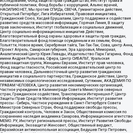
исследований, Фонд защиты прав граждан Штаб, Институт права и
публичной политики, Фонд борьбы с коррупцией, Альянс врачей,
НАСИЛИЮ.НЕТ, Мы против СПИДа, СВЕЧА, Гуманитарное действие,
Открытый Петербург, Лига Избирателей, Правовая инициатива,
Гражданский Союз, Хасдей Ерушалаим, Центр поддержки и содействия
развитию средств массовой информации, Горячая Линия, В защиту
прав заключенных, Институт глобализации и социальных движений,
Центр социально-информационных инициатив Действие,
Благотворительный фонд охраны здоровья и защиты прав граждан,
Благотворительный фонд помощи осужденным и их семьям, Фонд
Тольятти, Новое время, Серебряная тайга, Так-Так-Так, Сова, центр Анна,
Проект Апрель, Самарская губерния, Эра здоровья, Мемориал,
Аналитический Центр Юрия Левады, Издательство Парк Гагарина, Фонд
имени Андрея Рылькова, Сфера, Центр СИБАЛЬТ, Уральская
правозащитная группа, Женщины Евразии, Институт прав человека,
Фонд защиты гласности, Российский исследовательский центр по
правам человека, Дальневосточный центр развития гражданских
инициатив и социального партнерства, Гражданское действие, Центр
независимых социологических исследований, Сутяжник, АКАДЕМИЯ ПО
ПРАВАМ ЧЕЛОВЕКА, Центр развития некоммерческих организаций,
Частное учреждение в Калининграде Совета Министров северных
стран, Гражданское содействие, Трансперенси Интернешнл-Р, Центр
Защиты Прав Средств Массовой Информации, Институт развития
прессы - Сибирь, Частное учреждение в Санкт-Петербурге Совета
Министров Северных Стран, Фонд поддержки свободы прессы,
Гражданский контроль, Человек и Закон, Общественная комиссия по
сохранению наследия академика Сахарова, Информационное агентство
МЕМО. РУ, Институт региональной прессы, Институт Развития Свободы
Информации, Экозащита!-Женсовет, Общественный вердикт,
Евразийская антимонопольная ассоциация, Бедушев Петр Петрович,