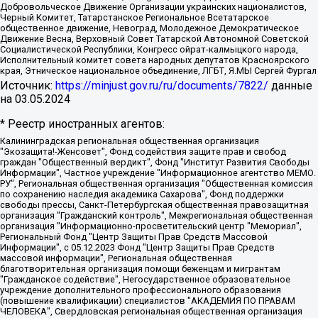
Добровольческое Движение Организации украинских националистов,
Черный Комитет, Татарстанское Региональное Всетатарское
общественное движение, Невоград, Молодежное Демократическое
Движение Весна, Верховный Совет Татарской Автономной Советской
Социалистической Республики, Конгресс ойрат-калмыцкого народа,
Исполнительный комитет совета народных депутатов Красноярского
края, Этническое национальное объединение, ЛГБТ, Я.МЫ Сергей Фургал
Источник:
https://minjust.gov.ru/ru/documents/7822/
данные
на
03.05.2024
* Реестр иностранных агентов:
Калининградская региональная общественная организация "Экозащита!-Женсовет", Фонд содействия защите прав и свобод граждан "Общественный вердикт", Фонд "Институт Развития Свободы Информации", Частное учреждение "Информационное агентство МЕМО. РУ", Региональная общественная организация "Общественная комиссия по сохранению наследия академика Сахарова", Фонд поддержки свободы прессы, Санкт-Петербургская общественная правозащитная организация "Гражданский контроль", Межрегиональная общественная организация "Информационно-просветительский центр "Мемориал", Региональный Фонд "Центр Защиты Прав Средств Массовой Информации", с 05.12.2023 Фонд "Центр Защиты Прав Средств массовой информации", Региональная общественная благотворительная организация помощи беженцам и мигрантам "Гражданское содействие", Негосударственное образовательное учреждение дополнительного профессионального образования (повышение квалификации) специалистов "АКАДЕМИЯ ПО ПРАВАМ ЧЕЛОВЕКА", Свердловская региональная общественная организация "Сутяжник", Автономная некоммерческая организация "Центр независимых социологических исследований", Союз общественных объединений "Российский исследовательский центр по правам человека", Региональное общественное учреждение научно-информационный центр "МЕМОРИАЛ", Некоммерческая организация "Фонд защиты гласности", Автономная некоммерческая организация "Институт прав человека", Городская общественная организация "Екатеринбургское общество "МЕМОРИАЛ", Городская общественная организация "Рязанское историко-просветительское и правозащитное общество "Мемориал" (Рязанский Мемориал), Челябинский региональный орган общественной самодеятельности – женское общественное объединение "Женщины Евразии", Челябинский региональный орган общественной самодеятельности "Уральская правозащитная группа", Фонд содействия защите здоровья и социальной справедливости имени Андрея Рылькова, Автономная Некоммерческая Организация "Аналитический Центр Юрия Левады", Автономная некоммерческая организация социальной поддержки населения "Проект Апрель", Региональная общественная организация помощи женщинам и детям, находящимся в кризисной ситуации "Информационно-методический центр "Анна", Фонд содействия развитию массовых коммуникаций и правовому просвещению "Так-так-Так", Фонд содействия устойчивому развитию "Серебряная тайга", Свердловский региональный общественный фонд социальных проектов "Новое время", "Idel.Реалии", Кавказ.Реалии, Крым.Реалии, Телеканал Настоящее Время, Татаро-башкирская служба Радио Свобода (Azatliq Radiosi), Радио Свободная Европа/Радио Свобода (PCE/PC), "Сибирь.Реалии", "Фактограф", Благотворительный фонд помощи осужденным и их семьям, Автономная некоммерческая организация "Институт глобализации и социальных движений", Фонд "В защиту прав заключенных", Частное учреждение "Центр поддержки и содействия развитию средств массовой информации", Пензенский региональный общественный благотворительный фонд "Гражданский союз", "Север.Реалии", Некоммерческая организация Фонд "Правовая инициатива", Общество с ограниченной ответственностью "Радио Свободная Европа/Радио Свобода", Чешское информационное агентство "MEDIUM-ORIENT", Красноярская региональная общественная организация "Мы против СПИДа", Камалягин Денис Николаевич, Маркелов Сергей Евгеньевич, Пономарев Лев Александрович, Савицкая Людмила Алексеевна, Автономная некоммерческая организация "Центр по работе с проблемой насилия "НАСИЛИЮ.НЕТ", Межрегиональный профессиональный союз работников здравоохранения "Альянс врачей", Юридическое лицо, зарегистрированное в Латвийской Республике, SIA "Medusa Project" (регистрационный номер 40103797863, дата регистрации 10.06.2014), Некоммерческая организация "Фонд по борьбе с коррупцией", Автономная некоммерческая организация "Институт права и публичной политики", Баданин Роман Сергеевич, Гликин Максим Александрович, Железнова Мария Михайловна, Лукьянова Юлия Сергеевна, Маетная Елизавета Витальевна, Маняхин Петр Борисович, Чуракова Ольга Владимировна, Ярош Юлия Петровна, Юридическое лицо "The Insider SIA", зарегистрированное в Риге, Латвийская Республика (дата регистрации 26.06.2015), являющееся администратором доменного имени интернет-издания "The Insider SIA", https://theins.ru, Постернак Алексей Евгеньевич, Рубин Михаил Аркадьевич, Анин Роман Александрович, Юридическое лицо Istories fonds, зарегистрированное в Латвийской Республике (регистрационный номер 50008295751, дата регистрации 24.02.2020), Великовский Дмитрий Александрович, Долинина Ирина Николаевна, Мароховская Алеся Алексеевна, Шлейнов Роман Юрьевич, Шмагун Олеся Валентиновна, Общество с ограниченной ответственностью "Альтаир 2021", Общество с ограниченной ответственностью "Вега 2021", Общество с ограниченной ответственностью "Главный редактор 2021", Общество с ограниченной ответственностью "Ромашки монолит", Важенков Артем Валерьевич, Ивановская областная общественная организация "Центр гендерных исследований", Гурман Юрий Альбертович, Медиапроект "ОВД-Инфо", Егоров Владимир Владимирович, Жилинский Владимир Александрович, Общество с ограниченной ответственностью "ЗП", Иванова София Юрьевна, Карезина Инна Павловна, Кильтау Екатерина Викторовна, Петров Алексей Викторович, Пискунов Сергей Евгеньевич, Смирнов Сергей Сергеевич, Тихонов Михаил Сергеевич, Общество с ограниченной ответственностью "ЖУРНАЛИСТ-ИНОСТРАННЫЙ АГЕНТ", Арапова Галина Юрьевна, Вольтская Татьяна Анатольевна, Американская компания "Mason G.E.S. Anonymous Foundation" (США), являющаяся владельцем интернет-издания https://mnews.world/, Компания "Stichting Bellingcat", зарегистрированная в Нидерландах (дата регистрации 11.07.2018), Захаров Андрей Вячеславович, Клепиковская Екатерина Дмитриевна, Общество с ограниченной ответственностью "МЕМО", Перл Роман Александрович, Симонов Евгений Алексеевич, Соловьева Елена Анатольевна, Сотников Даниил Владимирович, Сурначева Елизавета Дмитриевна, Автономная некоммерческая организация по защите прав человека и информированию населения "Якутия – Наше Мнение", Общество с ограниченной ответственностью "Москоу диджитал медиа", с 26.01.2023 Общество с ограниченной ответственностью "Чайка Белые сады", Ветошкина Валерия Валерьевна, Заговора Максим Александрович, Межрегиональное общественное движение "Российская ЛГБТ - сеть", Оленичев Максим Владимирович, Павлов Иван Юрьевич, Скворцова Елена Сергеевна, Общество с ограниченной ответственностью "Как бы инагент", Кочетков Игорь Викторович, Общество с ограниченной ответственностью "Честные выборы", Еланчик Олег Александрович, Общество с ограниченной ответственностью "Нобелевский призыв", Гималова Регина Эмилевна, Григорьев Андрей Валерьевич, Григорьева Алина Александровна, Ассоциация по содействию защите прав призывников, альтернативнослужащих и военнослужащих "Правозащитная группа "Гражданин.Армия.Право", Хисамова Регина Фаритовна, Автономная некоммерческая организация по реализации социально-правовых программ "Лилит", Дальневосточное общественное движение "Маяк", Санкт-Петербургская ЛГБТ-инициативная группа "Выход", Инициативная группа ЛГБТ+ "Реверс", Алексеев Андрей Викторович, Бекбулатова Таисия Львовна, Беляев Иван Михайлович, Владыкина Елена Сергеевна, Гельман Марат Александрович, Никульшина Вероника Юрьевна, Толоконникова Надежда Андреевна, Шендерович Виктор Анатольевич, Общество с ограниченной ответственностью "Данное сообщение", Общество с ограниченной ответственностью Издательский дом "Новая глава", Айнбиндер Александра Александровна, Московский комьюнити-центр для ЛГБТ+инициатив, Благотворительный фонд развития филантропии, Deutsche Welle (Германия, Kurt-Schumacher-Strasse 3, 53113 Bonn), Борзунова Мария Михайловна, Воробьев Виктор Викторович, Голубева Анна Львовна, Константинова Алла Михайловна, Малкова Ирина Владимировна, Мурадов Мурад Абдулгалимович, Осетинская Елизавета Николаевна, Понасенков Евгений Николаевич, Ганапольский Матвей Юрьевич, Киселев Евгений Алексеевич, Борухович Ирина Григорьевна, Дремин Иван Тимофеевич, Дубровский Дмитрий Викторович, Красноярская региональная общественная организация поддержки и развития альтернативных образовательных технологий и межкультурных коммуникаций "ИНТЕРРА", Маяковская Екатерина Алексеевна, Фейгин Марк Захарович, Филимонов Андрей Викторович, Дзугкоева Регина Николаевна, Доброхотов Роман Александрович, Дудь Юрий Александрович, Елкин Сергей Владимирович, Кругликов Кирилл Игоревич, Сабунаева Мария Леонидовна, Семенов Алексей Владимирович, Шаинян Карен Багратович, Шульман Екатерина Михайловна, Асафьев Артур Валерьевич, Вахштайн Виктор Семенович, Венедиктов Алексей Алексеевич, Лушникова Екатерина Евгеньевна, Волков Леонид Михайлович, Невзоров Александр Глебович, Пархоменко Сергей Борисович, Сироткин Ярослав Николаевич, Кара-Мурза Владимир Владимирович, Баранова Наталья Владимировна, Гозман Леонид Яковлевич, Кагарлицкий Борис Юльевич, Климарев Михаил Валерьевич, Милов Владимир Станиславович, Автономная некоммерческая организация Краснодарский центр современного искусства "Типография", Моргенштерн Алишер Тагирович, Соболь Любовь Эдуардовна, Общество с ограниченной ответственностью "ЛИЗА НОРМ", Каспаров Гарри Кимович, Ходорковский Михаил Борисович, Общество с ограниченной ответственностью "Апрельские тезисы", Данилович Ирина Брониславовна, Кашин Олег Владимирович, Петров Николай Владимирович, Пивоваров Алексей Владимирович, Соколов Михаил Владимирович, Цветкова Юлия Владимировна, Чичваркин Евгений Александрович, Комитет против пыток/Команда против пыток, Общество с ограниченной ответственностью "Первый научный", Общество с ограниченной ответственностью "Вертолет и ко", Белоцерковская Вероника Борисовна, Кац Максим Евгеньевич, Лазарева Татьяна Юрьевна, Шаведдинов Руслан Табризович, Яшин Илья Валерьевич, Общество с ограниченной ответственностью "Иноагент ААВ", Алешковский Дмитрий Петрович, Альбац Евгения Марковна, Быков Дмитрий Львович, Галямина Юлия Евгеньевна, Лойко Сергей Леонидович, Мартынов Кирилл Константинович, Медведев Сергей Александрович, Крашенинников Федор Геннадиевич, Гордеева Катерина Вл