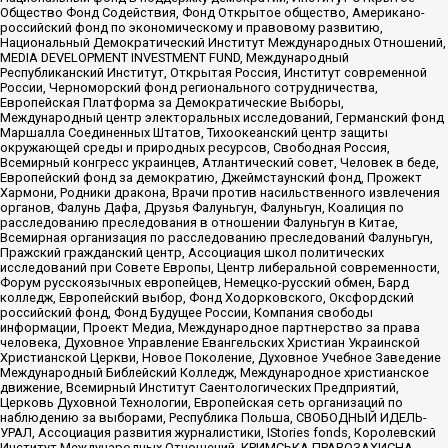
Общество Фонд Содействия, Фонд Открытое общество, Американо-
российский фонд по экономическому и правовому развитию,
Национальный Демократический Институт Международных Отношений,
MEDIA DEVELOPMENT INVESTMENT FUND, Международный
Республиканский Институт, Открытая Россия, Институт современной
России, Черноморский фонд регионального сотрудничества,
Европейская Платформа за Демократические Выборы,
Международный центр электоральных исследований, Германский фонд
Маршалла Соединенных Штатов, Тихоокеанский центр защиты
окружающей среды и природных ресурсов, Свободная Россия,
Всемирный конгресс украинцев, Атлантический совет, Человек в беде,
Европейский фонд за демократию, Джеймстаунский фонд, Прожект
Хармони, Родники дракона, Врачи против насильственного извлечения
органов, Фалунь Дафа, Друзья Фалуньгун, Фалуньгун, Коалиция по
расследованию преследования в отношении Фалуньгун в Китае,
Всемирная организация по расследованию преследований Фалуньгун,
Пражский гражданский центр, Ассоциация школ политических
исследований при Совете Европы, Центр либеральной современности,
Форум русскоязычных европейцев, Немецко-русский обмен, Бард
колледж, Европейский выбор, Фонд Ходорковского, Оксфордский
российский фонд, Фонд Будущее России, Компания свободы
информации, Проект Медиа, Международное партнерство за права
человека, Духовное Управление Евангельских Христиан Украинской
Христианской Церкви, Новое Поколение, Духовное Учебное Заведение
Международный Библейский Колледж, Международное христианское
движение, Всемирный Институт Саентологических Предприятий,
Церковь Духовной Технологии, Европейская сеть организаций по
наблюдению за выборами, Республика Польша, СВОБОДНЫЙ ИДЕЛЬ-
УРАЛ, Ассоциация развития журналистики, IStories fonds, Королевский
Институт Международных Отношений, КРИМСЬКА ПРАВОЗАХИСНА