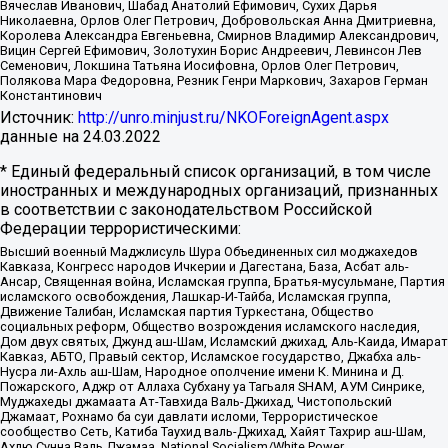
Вячеслав Иванович, Шабад Анатолий Ефимович, Сухих Дарья
Николаевна, Орлов Олег Петрович, Добровольская Анна Дмитриевна,
Королева Александра Евгеньевна, Смирнов Владимир Александрович,
Вицин Сергей Ефимович, Золотухин Борис Андреевич, Левинсон Лев
Семенович, Локшина Татьяна Иосифовна, Орлов Олег Петрович,
Полякова Мара Федоровна, Резник Генри Маркович, Захаров Герман
Константинович
Источник:
http://unro.minjust.ru/NKOForeignAgent.aspx
данные на
24.03.2022
* Единый федеральный список организаций, в том числе
иностранных и международных организаций, признанных
в соответствии с законодательством Российской
Федерации террористическими:
Высший военный Маджлисуль Шура Объединенных сил моджахедов
Кавказа, Конгресс народов Ичкерии и Дагестана, База, Асбат аль-
Ансар, Священная война, Исламская группа, Братья-мусульмане, Партия
исламского освобождения, Лашкар-И-Тайба, Исламская группа,
Движение Талибан, Исламская партия Туркестана, Общество
социальных реформ, Общество возрождения исламского наследия,
Дом двух святых, Джунд аш-Шам, Исламский джихад, Аль-Каида, Имарат
Кавказ, АБТО, Правый сектор, Исламское государство, Джабха аль-
Нусра ли-Ахль аш-Шам, Народное ополчение имени К. Минина и Д.
Пожарского, Аджр от Аллаха Субхану уа Тагьаля SHAM, АУМ Синрике,
Муджахеды джамаата Ат-Тавхида Валь-Джихад, Чистопольский
Джамаат, Рохнамо ба суи давлати исломи, Террористическое
сообщество Сеть, Катиба Таухид валь-Джихад, Хайят Тахрир аш-Шам,
Ахлю Сунна Валь Джамаа, National Socialism/White Power,