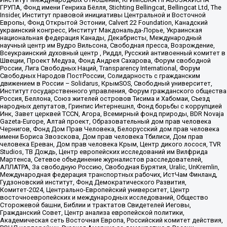
ГРУПА, Фонд имени Генриха Бёлля, Stichting Bellingcat, Bellingcat Ltd, The
Insider, Институт правовой инициативы Центральной и Восточной
Европы, Фонд Открытой Эстонии, Calvert 22 Foundation, Канадский
украинский конгресс, Институт Макдональда-Лорье, Украинская
национальная федерация Канады, Декабристы, Международный
научный центр им Вудро Вильсона, Свободная пресса, Возрождение,
Всеукраинский духовный центр , Риддл, Русский антивоенный комитет в
Швеции, Проект Медуза, Фонд Андрея Сахарова, Форум свободной
России, Лига Свободных Наций, Transparеncy International, Форум
Свободных Народов ПостРоссии, Солидарность с гражданским
движением в России – Solidarus, КрымSOS, Свободный университет,
Институт государственного управления, Форум гражданского общества
Россия, Беллона, Союз жителей островов Тисима и Хабомаи, Съезд
народных депутатов, Гринпис Интернешнл, Фонд борьбы с коррупцией
Инк, Завет церквей TCCN, Агора, Всемирный фонд природы, BDR Novaja
Gazeta-Europe, Алтай проект, Образовательный дом прав человека
Чернигов, Фонд Дом Прав Человека, Белорусский дом прав человека
имени Бориса Звозскова, Дом прав человека Тбилиси, Дом прав
человека Ереван, Дом прав человека Крым, Центр дикого лосося, TVR
Studios, ТВ Дождь, Центр европейских исследований им Вилфрида
Мартенса, Сетевое объединение журналистов расследователей,
АЛЛАТРА, За свободную Россию, Свободная Бурятия, Uralic, UnKremlin,
Международная федерация транспортных рабочих, ИстЧам Финланд,
Гудзоновский институт, Фонд Демократического Развития,
Комитет-2024, Центрально-Европейский университет, Центр
восточноевропейских и международных исследований, Общество
Сторожевой башни, Библии и трактатов Свидетелей Иеговы,
Гражданский Совет, Центр анализа европейской политики,
Академическая сеть Восточная Европа, Российский комитет действия,