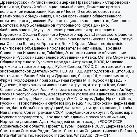
Древнерусской Инглистической церкви Православных Староверов-
Инглингов, Русский общенациональный союз, Движение против
нелегальной иммиграции, Кровь и Честь, О свободе совести и о
религиозных объединениях, Омская организация общественного
политического движения Русское национальное единство, Северное
Братство, Клуб Болельщиков Футбольного Клуба Динамо,
Файзрахманисты, Мусульманская религиозная организация п.
Боровский, Община Коренного Русского народа Щелковского района,
Правый сектор, УНА - УНСО, Украинская повстанческая армия, Тризуб
им. Степана Бандеры, Братство, Белый Крест, Misanthropic division,
Религиозное объединение последователей инглиизма, Народная
Социальная Инициатива, TulaSkins, Этнополитическое объединение
Русские, Русское национальное объединение Атака, Мечеть Мирмамеда,
Община Коренного Русского народа г. Астрахани, ВОЛЯ, Меджлис
крымскотатарского народа, Рубеж Севера, ТОЙС, О противодействии
экстремистской деятельности, РЕВТАТПОД, Артподготовка, Штольц, В
честь иконы Божией Матери Державная, Сектор 16, Независимость,
Фирма, Молодежная правозащитная группа МПГ, Курсом Правды и
Единения, Каракольская инициативная группа, Автоград Крю, Союз
Славянских Сил Руси, Алля-Аят, Благотворительный пансионат Ак Умут,
Русская республика Русь, Арестантское уголовное единство, Башкорт,
Нация и свобода, Нация и свобода, W.H.С., Фалунь Дафа, Иртыш Ultras,
Русский Патриотический клуб-Новокузнецк/РПК, Сибирский державный
союз, Фонд борьбы с коррупцией, Фонд защиты прав граждан, Штабы
Навального, Совет граждан СССР Прикубанского округа г. Краснодара,
Мужское государство, Народное объединение русского движения,
Народное движение Адат, Народный совет граждан РСФСР СССР
Архангельской области, Проект Штурм, Граждане СССР, Держава Союз
Советских Светлых Родов, Совет Советских Социалистических Районов,
Meta Platforms Inc, Facebook, Instagram, WhatsApp, СИЧ-С14,