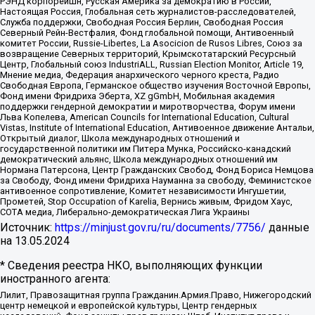
РЭНД корпорейшн, Русская Америка за демократию в России,
Настоящая Россия, Глобальная сеть журналистов-расследователей,
Служба поддержки, Свободная Россия Берлин, Свободная Россия
Северный Рейн-Вестфалия, Фонд глобальной помощи, Антивоенный
комитет России, Russie-Libertes, La Asocicion de Rusos Libres, Союз за
возвращение Северных территорий, Крымскотатарский Ресурсный
Центр, Глобальный союз IndustriALL, Russian Election Monitor, Article 19,
Мнение медиа, Федерация анархического черного креста, Радио
Свободная Европа, Германское общество изучения Восточной Европы,
Фонд имени Фридриха Эберта, XZ gGmbH, Мобильная академия
поддержки гендерной демократии и миротворчества, Форум имени
Льва Копелева, American Councils for International Education, Cultural
Vistas, Institute of International Education, Антивоенное движение Антальи,
Открытый диалог, Школа международных отношений и
государственной политики им Питера Мунка, Российско-канадский
демократический альянс, Школа международных отношений им
Нормана Патерсона, Центр Гражданских Свобод, Фонд Бориса Немцова
за Свободу, Фонд имени Фридриха Науманна за свободу, Феминистское
антивоенное сопротивление, Комитет независимости Ингушетии,
Прометей, Stop Occupation of Karelia, Вернись живым, Фридом Хаус,
СОТА медиа, Либерально-демократическая Лига Украины
Источник:
https://minjust.gov.ru/ru/documents/7756/
данные
на
13.05.2024
* Сведения реестра НКО, выполняющих функции
иностранного агента:
Лилит, Правозащитная группа Гражданин.Армия.Право, Нижегородский
центр немецкой и европейской культуры, Центр гендерных