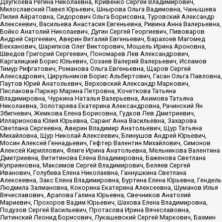
Дзугкоева Регина Николаевна, Кривенко Сергей Владимирович,
Милославский Павел Юрьевич, Шнырова Ольга Вадимовна, Чанышева
Лилия Айратовна, Сидорович Ольга Борисовна, Туровский Александр
Алексеевич, Васильева Анастасия Евгеньевна, Ривина Анна Валерьевна,
Бойко Анатолий Николаевич, Дугин Сергей Георгиевич, Пивоваров
Андрей Сергеевич, Аверин Виталий Евгеньевич, Барахоев Магомед
Бекханович, Шарипков Олег Викторович, Мошель Ирина Ароновна,
Шведов Григорий Сергеевич, Пономарев Лев Александрович,
Каргалицкий Борис Юльевич, Созаев Валерий Валерьевич, Исламов
Тимур Рифгатович, Романова Ольга Евгеньевна, Щаров Сергей
Алексадрович, Цирульников Борис Альбертович, Гасан Ольга Павловна,
Паутов Юрий Анатольевич, Верховский Александр Маркович,
Пислакова-Паркер Марина Петровна, Кочеткова Татьяна
Владимировна, Чуркина Наталья Валерьевна, Акимова Татьяна
Николаевна, Золотарева Екатерина Александровна, Рачинский Ян
Збигневич, Жемкова Елена Борисовна, Гудков Лев Дмитриевич,
Илларионова Юлия Юрьевна, Саранг Анна Васильевна, Захарова
Светлана Сергеевна, Аверин Владимир Анатольевич, Щур Татьяна
Михайловна, Щур Николай Алексеевич, Блинушов Андрей Юрьевич,
Мосин Алексей Геннадьевич, Гефтер Валентин Михайлович, Симонов
Алексей Кириллович, Флиге Ирина Анатольевна, Мельникова Валентина
Дмитриевна, Вититинова Елена Владимировна, Баженова Светлана
Куприяновна, Максимов Сергей Владимирович, Беляев Сергей
Иванович, Голубева Елена Николаевна, Ганнушкина Светлана
Алексеевна, Закс Елена Владимировна, Буртина Елена Юрьевна, Гендель
Людмила Залмановна, Кокорина Екатерина Алексеевна, Шуманов Илья
Вячеславович, Арапова Галина Юрьевна, Свечников Анатолий
Мариевич, Прохоров Вадим Юрьевич, Шахова Елена Владимировна,
Подузов Сергей Васильевич, Протасова Ирина Вячеславовна,
Литинский Леонид Борисович, Лукашевский Сергей Маркович, Бахмин