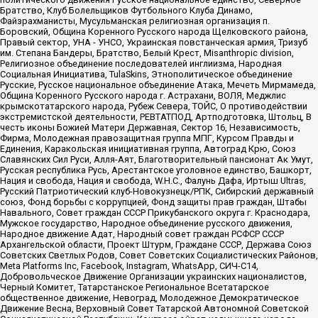
Братство, Клуб Болельщиков Футбольного Клуба Динамо,
Файзрахманисты, Мусульманская религиозная организация п.
Боровский, Община Коренного Русского народа Щелковского района,
Правый сектор, УНА - УНСО, Украинская повстанческая армия, Тризуб
им. Степана Бандеры, Братство, Белый Крест, Misanthropic division,
Религиозное объединение последователей инглиизма, Народная
Социальная Инициатива, TulaSkins, Этнополитическое объединение
Русские, Русское национальное объединение Атака, Мечеть Мирмамеда,
Община Коренного Русского народа г. Астрахани, ВОЛЯ, Меджлис
крымскотатарского народа, Рубеж Севера, ТОЙС, О противодействии
экстремистской деятельности, РЕВТАТПОД, Артподготовка, Штольц, В
честь иконы Божией Матери Державная, Сектор 16, Независимость,
Фирма, Молодежная правозащитная группа МПГ, Курсом Правды и
Единения, Каракольская инициативная группа, Автоград Крю, Союз
Славянских Сил Руси, Алля-Аят, Благотворительный пансионат Ак Умут,
Русская республика Русь, Арестантское уголовное единство, Башкорт,
Нация и свобода, Нация и свобода, W.H.С., Фалунь Дафа, Иртыш Ultras,
Русский Патриотический клуб-Новокузнецк/РПК, Сибирский державный
союз, Фонд борьбы с коррупцией, Фонд защиты прав граждан, Штабы
Навального, Совет граждан СССР Прикубанского округа г. Краснодара,
Мужское государство, Народное объединение русского движения,
Народное движение Адат, Народный совет граждан РСФСР СССР
Архангельской области, Проект Штурм, Граждане СССР, Держава Союз
Советских Светлых Родов, Совет Советских Социалистических Районов,
Meta Platforms Inc, Facebook, Instagram, WhatsApp, СИЧ-С14,
Добровольческое Движение Организации украинских националистов,
Черный Комитет, Татарстанское Региональное Всетатарское
общественное движение, Невоград, Молодежное Демократическое
Движение Весна, Верховный Совет Татарской Автономной Советской