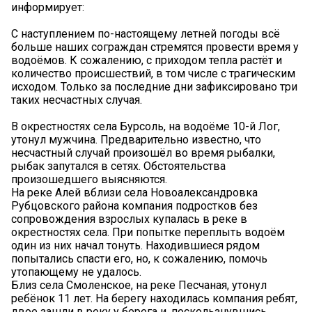
информирует:
С наступлением по-настоящему летней погоды всё
больше наших сограждан стремятся провести время у
водоёмов. К сожалению, с приходом тепла растёт и
количество происшествий, в том числе с трагическим
исходом. Только за последние дни зафиксировано три
таких несчастных случая.
В окрестностях села Бурсоль, на водоёме 10-й Лог,
утонул мужчина. Предварительно известно, что
несчастный случай произошёл во время рыбалки,
рыбак запутался в сетях. Обстоятельства
произошедшего выясняются.
На реке Алей вблизи села Новоалександровка
Рубцовского района компания подростков без
сопровождения взрослых купалась в реке в
окрестностях села. При попытке переплыть водоём
один из них начал тонуть. Находившиеся рядом
попытались спасти его, но, к сожалению, помочь
утопающему не удалось.
Близ села Смоленское, на реке Песчаная, утонул
ребёнок 11 лет. На берегу находилась компания ребят,
двое зашли в реку у берега и, поскользнувшись,