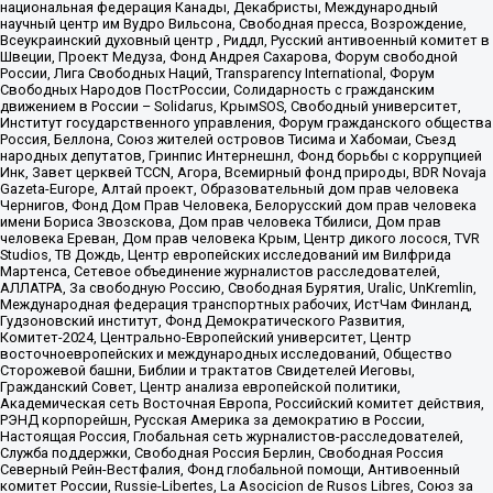
национальная федерация Канады, Декабристы, Международный
научный центр им Вудро Вильсона, Свободная пресса, Возрождение,
Всеукраинский духовный центр , Риддл, Русский антивоенный комитет в
Швеции, Проект Медуза, Фонд Андрея Сахарова, Форум свободной
России, Лига Свободных Наций, Transparеncy International, Форум
Свободных Народов ПостРоссии, Солидарность с гражданским
движением в России – Solidarus, КрымSOS, Свободный университет,
Институт государственного управления, Форум гражданского общества
Россия, Беллона, Союз жителей островов Тисима и Хабомаи, Съезд
народных депутатов, Гринпис Интернешнл, Фонд борьбы с коррупцией
Инк, Завет церквей TCCN, Агора, Всемирный фонд природы, BDR Novaja
Gazeta-Europe, Алтай проект, Образовательный дом прав человека
Чернигов, Фонд Дом Прав Человека, Белорусский дом прав человека
имени Бориса Звозскова, Дом прав человека Тбилиси, Дом прав
человека Ереван, Дом прав человека Крым, Центр дикого лосося, TVR
Studios, ТВ Дождь, Центр европейских исследований им Вилфрида
Мартенса, Сетевое объединение журналистов расследователей,
АЛЛАТРА, За свободную Россию, Свободная Бурятия, Uralic, UnKremlin,
Международная федерация транспортных рабочих, ИстЧам Финланд,
Гудзоновский институт, Фонд Демократического Развития,
Комитет-2024, Центрально-Европейский университет, Центр
восточноевропейских и международных исследований, Общество
Сторожевой башни, Библии и трактатов Свидетелей Иеговы,
Гражданский Совет, Центр анализа европейской политики,
Академическая сеть Восточная Европа, Российский комитет действия,
РЭНД корпорейшн, Русская Америка за демократию в России,
Настоящая Россия, Глобальная сеть журналистов-расследователей,
Служба поддержки, Свободная Россия Берлин, Свободная Россия
Северный Рейн-Вестфалия, Фонд глобальной помощи, Антивоенный
комитет России, Russie-Libertes, La Asocicion de Rusos Libres, Союз за