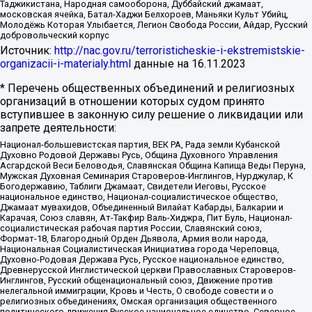
Таджикистана, Народная самооборона, Дуббайский джамаат,
московская ячейка, Батал-Хаджи Белхороев, Маньяки Культ Убийц,
Молодёжь Которая Улыбается, Легион Свобода России, Айдар, Русский
добровольческий корпус
Источник:
http://nac.gov.ru/terroristicheskie-i-ekstremistskie-
organizacii-i-materialy.html
данные на
16.11.2023
* Перечень общественных объединений и религиозных
организаций в отношении которых судом принято
вступившее в законную силу решение о ликвидации или
запрете деятельности:
Национал-большевистская партия, ВЕК РА, Рада земли Кубанской
Духовно Родовой Державы Русь, Община Духовного Управления
Асгардской Веси Беловодья, Славянская Община Капища Веды Перуна,
Мужская Духовная Семинария Староверов-Инглингов, Нурджулар, К
Богодержавию, Таблиги Джамаат, Свидетели Иеговы, Русское
национальное единство, Национал-социалистическое общество,
Джамаат мувахидов, Объединенный Вилайат Кабарды, Балкарии и
Карачая, Союз славян, Ат-Такфир Валь-Хиджра, Пит Буль, Национал-
социалистическая рабочая партия России, Славянский союз,
Формат-18, Благородный Орден Дьявола, Армия воли народа,
Национальная Социалистическая Инициатива города Череповца,
Духовно-Родовая Держава Русь, Русское национальное единство,
Древнерусской Инглистической церкви Православных Староверов-
Инглингов, Русский общенациональный союз, Движение против
нелегальной иммиграции, Кровь и Честь, О свободе совести и о
религиозных объединениях, Омская организация общественного
политического движения Русское национальное единство, Северное