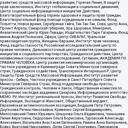
развитию средств массовой информации, Горячая Линия, В защиту
прав заключенных, Институт глобализации и социальных движений,
Центр социально-информационных инициатив Действие,
Благотворительный фонд охраны здоровья и защиты прав граждан,
Благотворительный фонд помощи осужденным и их семьям, Фонд
Тольятти, Новое время, Серебряная тайга, Так-Так-Так, Сова, центр Анна,
Проект Апрель, Самарская губерния, Эра здоровья, Мемориал,
Аналитический Центр Юрия Левады, Издательство Парк Гагарина, Фонд
имени Андрея Рылькова, Сфера, Центр СИБАЛЬТ, Уральская
правозащитная группа, Женщины Евразии, Институт прав человека,
Фонд защиты гласности, Российский исследовательский центр по
правам человека, Дальневосточный центр развития гражданских
инициатив и социального партнерства, Гражданское действие, Центр
независимых социологических исследований, Сутяжник, АКАДЕМИЯ ПО
ПРАВАМ ЧЕЛОВЕКА, Центр развития некоммерческих организаций,
Частное учреждение в Калининграде Совета Министров северных
стран, Гражданское содействие, Трансперенси Интернешнл-Р, Центр
Защиты Прав Средств Массовой Информации, Институт развития
прессы - Сибирь, Частное учреждение в Санкт-Петербурге Совета
Министров Северных Стран, Фонд поддержки свободы прессы,
Гражданский контроль, Человек и Закон, Общественная комиссия по
сохранению наследия академика Сахарова, Информационное агентство
МЕМО. РУ, Институт региональной прессы, Институт Развития Свободы
Информации, Экозащита!-Женсовет, Общественный вердикт,
Евразийская антимонопольная ассоциация, Бедушев Петр Петрович,
Дзугкоева Регина Николаевна, Кривенко Сергей Владимирович,
Милославский Павел Юрьевич, Шнырова Ольга Вадимовна, Чанышева
Лилия Айратовна, Сидорович Ольга Борисовна, Туровский Александр
Алексеевич, Васильева Анастасия Евгеньевна, Ривина Анна Валерьевна,
Бойко Анатолий Николаевич, Дугин Сергей Георгиевич, Пивоваров