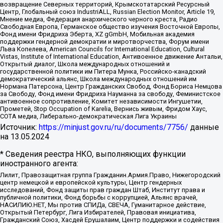
возвращение Северных территорий, Крымскотатарский Ресурсный
Центр, Глобальный союз IndustriALL, Russian Election Monitor, Article 19,
Мнение медиа, Федерация анархического черного креста, Радио
Свободная Европа, Германское общество изучения Восточной Европы,
Фонд имени Фридриха Эберта, XZ gGmbH, Мобильная академия
поддержки гендерной демократии и миротворчества, Форум имени
Льва Копелева, American Councils for International Education, Cultural
Vistas, Institute of International Education, Антивоенное движение Антальи,
Открытый диалог, Школа международных отношений и
государственной политики им Питера Мунка, Российско-канадский
демократический альянс, Школа международных отношений им
Нормана Патерсона, Центр Гражданских Свобод, Фонд Бориса Немцова
за Свободу, Фонд имени Фридриха Науманна за свободу, Феминистское
антивоенное сопротивление, Комитет независимости Ингушетии,
Прометей, Stop Occupation of Karelia, Вернись живым, Фридом Хаус,
СОТА медиа, Либерально-демократическая Лига Украины
Источник:
https://minjust.gov.ru/ru/documents/7756/
данные
на
13.05.2024
* Сведения реестра НКО, выполняющих функции
иностранного агента:
Лилит, Правозащитная группа Гражданин.Армия.Право, Нижегородский
центр немецкой и европейской культуры, Центр гендерных
исследований, Фонд защиты прав граждан Штаб, Институт права и
публичной политики, Фонд борьбы с коррупцией, Альянс врачей,
НАСИЛИЮ.НЕТ, Мы против СПИДа, СВЕЧА, Гуманитарное действие,
Открытый Петербург, Лига Избирателей, Правовая инициатива,
Гражданский Союз, Хасдей Ерушалаим, Центр поддержки и содействия