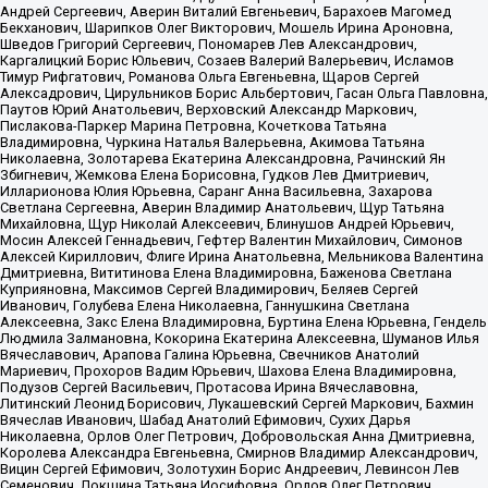
Андрей Сергеевич, Аверин Виталий Евгеньевич, Барахоев Магомед
Бекханович, Шарипков Олег Викторович, Мошель Ирина Ароновна,
Шведов Григорий Сергеевич, Пономарев Лев Александрович,
Каргалицкий Борис Юльевич, Созаев Валерий Валерьевич, Исламов
Тимур Рифгатович, Романова Ольга Евгеньевна, Щаров Сергей
Алексадрович, Цирульников Борис Альбертович, Гасан Ольга Павловна,
Паутов Юрий Анатольевич, Верховский Александр Маркович,
Пислакова-Паркер Марина Петровна, Кочеткова Татьяна
Владимировна, Чуркина Наталья Валерьевна, Акимова Татьяна
Николаевна, Золотарева Екатерина Александровна, Рачинский Ян
Збигневич, Жемкова Елена Борисовна, Гудков Лев Дмитриевич,
Илларионова Юлия Юрьевна, Саранг Анна Васильевна, Захарова
Светлана Сергеевна, Аверин Владимир Анатольевич, Щур Татьяна
Михайловна, Щур Николай Алексеевич, Блинушов Андрей Юрьевич,
Мосин Алексей Геннадьевич, Гефтер Валентин Михайлович, Симонов
Алексей Кириллович, Флиге Ирина Анатольевна, Мельникова Валентина
Дмитриевна, Вититинова Елена Владимировна, Баженова Светлана
Куприяновна, Максимов Сергей Владимирович, Беляев Сергей
Иванович, Голубева Елена Николаевна, Ганнушкина Светлана
Алексеевна, Закс Елена Владимировна, Буртина Елена Юрьевна, Гендель
Людмила Залмановна, Кокорина Екатерина Алексеевна, Шуманов Илья
Вячеславович, Арапова Галина Юрьевна, Свечников Анатолий
Мариевич, Прохоров Вадим Юрьевич, Шахова Елена Владимировна,
Подузов Сергей Васильевич, Протасова Ирина Вячеславовна,
Литинский Леонид Борисович, Лукашевский Сергей Маркович, Бахмин
Вячеслав Иванович, Шабад Анатолий Ефимович, Сухих Дарья
Николаевна, Орлов Олег Петрович, Добровольская Анна Дмитриевна,
Королева Александра Евгеньевна, Смирнов Владимир Александрович,
Вицин Сергей Ефимович, Золотухин Борис Андреевич, Левинсон Лев
Семенович, Локшина Татьяна Иосифовна, Орлов Олег Петрович,