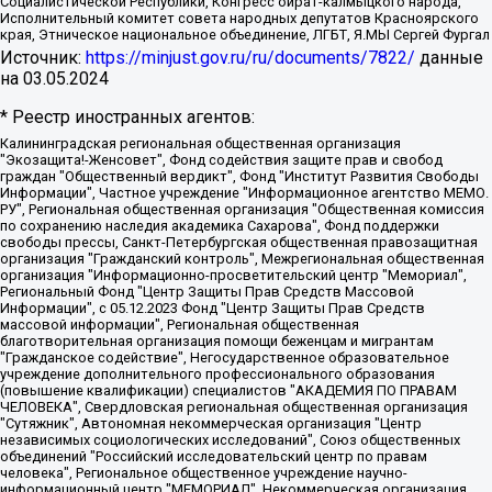
Социалистической Республики, Конгресс ойрат-калмыцкого народа,
Исполнительный комитет совета народных депутатов Красноярского
края, Этническое национальное объединение, ЛГБТ, Я.МЫ Сергей Фургал
Источник:
https://minjust.gov.ru/ru/documents/7822/
данные
на
03.05.2024
* Реестр иностранных агентов:
Калининградская региональная общественная организация "Экозащита!-Женсовет", Фонд содействия защите прав и свобод граждан "Общественный вердикт", Фонд "Институт Развития Свободы Информации", Частное учреждение "Информационное агентство МЕМО. РУ", Региональная общественная организация "Общественная комиссия по сохранению наследия академика Сахарова", Фонд поддержки свободы прессы, Санкт-Петербургская общественная правозащитная организация "Гражданский контроль", Межрегиональная общественная организация "Информационно-просветительский центр "Мемориал", Региональный Фонд "Центр Защиты Прав Средств Массовой Информации", с 05.12.2023 Фонд "Центр Защиты Прав Средств массовой информации", Региональная общественная благотворительная организация помощи беженцам и мигрантам "Гражданское содействие", Негосударственное образовательное учреждение дополнительного профессионального образования (повышение квалификации) специалистов "АКАДЕМИЯ ПО ПРАВАМ ЧЕЛОВЕКА", Свердловская региональная общественная организация "Сутяжник", Автономная некоммерческая организация "Центр независимых социологических исследований", Союз общественных объединений "Российский исследовательский центр по правам человека", Региональное общественное учреждение научно-информационный центр "МЕМОРИАЛ", Некоммерческая организация "Фонд защиты гласности", Автономная некоммерческая организация "Институт прав человека", Городская общественная организация "Екатеринбургское общество "МЕМОРИАЛ", Городская общественная организация "Рязанское историко-просветительское и правозащитное общество "Мемориал" (Рязанский Мемориал), Челябинский региональный орган общественной самодеятельности – женское общественное объединение "Женщины Евразии", Челябинский региональный орган общественной самодеятельности "Уральская правозащитная группа", Фонд содействия защите здоровья и социальной справедливости имени Андрея Рылькова, Автономная Некоммерческая Организация "Аналитический Центр Юрия Левады", Автономная некоммерческая организация социальной поддержки населения "Проект Апрель", Региональная общественная организация помощи женщинам и детям, находящимся в кризисной ситуации "Информационно-методический центр "Анна", Фонд содействия развитию массовых коммуникаций и правовому просвещению "Так-так-Так", Фонд содействия устойчивому развитию "Серебряная тайга", Свердловский региональный общественный фонд социальных проектов "Новое время", "Idel.Реалии", Кавказ.Реалии, Крым.Реалии, Телеканал Настоящее Время, Татаро-башкирская служба Радио Свобода (Azatliq Radiosi), Радио Свободная Европа/Радио Свобода (PCE/PC), "Сибирь.Реалии", "Фактограф", Благотворительный фонд помощи осужденным и их семьям, Автономная некоммерческая организация "Институт глобализации и социальных движений", Фонд "В защиту прав заключенных", Частное учреждение "Центр поддержки и содействия развитию средств массовой информации", Пензенский региональный общественный благотворительный фонд "Гражданский союз", "Север.Реалии", Некоммерческая организация Фонд "Правовая инициатива", Общество с ограниченной ответственностью "Радио Свободная Европа/Радио Свобода", Чешское информационное агентство "MEDIUM-ORIENT", Красноярская региональная общественная организация "Мы против СПИДа", Камалягин Денис Николаевич, Маркелов Сергей Евгеньевич, Пономарев Лев Александрович, Савицкая Людмила Алексеевна, Автономная некоммерческая организация "Центр по работе с проблемой насилия "НАСИЛИЮ.НЕТ", Межрегиональный профессиональный союз работников здравоохранения "Альянс врачей", Юридическое лицо, зарегистрированное в Латвийской Республике, SIA "Medusa Project" (регистрационный номер 40103797863, дата регистрации 10.06.2014), Некоммерческая организация "Фонд по борьбе с коррупцией", Автономная некоммерческая организация "Институт права и публичной политики", Баданин Роман Сергеевич, Гликин Максим Александрович, Железнова Мария Михайловна, Лукьянова Юлия Сергеевна, Маетная Елизавета Витальевна, Маняхин Петр Борисович, Чуракова Ольга Владимировна, Ярош Юлия Петровна, Юридическое лицо "The Insider SIA", зарегистрированное в Риге, Латвийская Республика (дата регистрации 26.06.2015), являющееся администратором доменного имени интернет-издания "The Insider SIA", https://theins.ru, Постернак Алексей Евгеньевич, Рубин Михаил Аркадьевич, Анин Роман Александрович, Юридическое лицо Istories fonds, зарегистрированное в Латвийской Республике (регистрационный номер 50008295751, дата регистрации 24.02.2020), Великовский Дмитрий Александрович, Долинина Ирина Николаевна, Мароховская Алеся Алексеевна, Шлейнов Роман Юрьевич, Шмагун Олеся Валентиновна, Общество с ограниченной ответственностью "Альтаир 2021", Общество с ограниченной ответственностью "Вега 2021", Общество с ограниченной ответственностью "Главный редактор 2021", Общество с ограниченной ответственностью "Ромашки монолит", Важенков Артем Валерьевич, Ивановская областная общественная организация "Центр гендерных исследований", Гурман Юрий Альбертович, Медиапроект "ОВД-Инфо", Егоров Владимир Владимирович, Жилинский Владимир Александрович, Общество с ограниченной ответственностью "ЗП", Иванова София Юрьевна, Карезина Инна Павловна, Кильтау Екатерина Викторовна, Петров Алексей Викторович, Пискунов Сергей Евгеньевич, Смирнов Сергей Сергеевич, Тихонов Михаил Сергеевич, Общество с ограниченной ответственностью "ЖУРНАЛИСТ-ИНОСТРАННЫЙ АГЕНТ", Арапова Галина Юрьевна, Вольтская Татьяна Анатольевна, Американская компания "Mason G.E.S. Anonymous Foundation" (США), являющаяся владельцем интернет-издания https://mnews.world/, Компания "Stichting Bellingcat", зарегистрированная в Нидерландах (дата регистрации 11.07.2018), Захаров Андрей Вячеславович, Клепиковская Екатерина Дмитриевна, Общество с ограниченной ответственностью "МЕМО", Перл Роман Александрович, Симонов Евгений Алексеевич, Соловьева Елена Анатольевна, Сотников Даниил Владимирович, Сурначева Елизавета Дмитриевна, Автономная некоммерческая организация по защите прав человека и информированию населения "Якутия – Наше Мнение", Общество с ограниченной ответственностью "Москоу диджитал медиа", с 26.01.2023 Общество с ограниченной ответственностью "Чайка Белые сады", Ветошкина Валерия Валерьевна, Заговора Максим Александрович, Межрегиональное общественное движение "Российская ЛГБТ - сеть", Оленичев Максим Владимирович, Павлов Иван Юрьевич, Скворцова Елена Сергеевна, Общество с ограниченной ответственностью "Как бы инагент", Кочетков Игорь Викторович, Общество с ограниченной ответственностью "Честные выборы", Еланчик Олег Александрович, Общество с ограниченной ответственностью "Нобелевский призыв", Гималова Регина Эмилевна, Григорьев Андрей Валерьевич, Григорьева Алина Александровна, Ассоциация по содействию защите прав призывников, альтернативнослужащих и военнослужащих "Правозащитная группа "Гражданин.Армия.Право", Хисамова Регина Фаритовна, Автономная некоммерческая организация по реализации социально-правовых программ "Лилит", Дальневосточное общественное движение "Маяк", Санкт-Петербургская ЛГБТ-инициативная группа "Выход", Инициативная группа ЛГБТ+ "Реверс", Алексеев Андрей Викторович, Бекбулатова Таисия Львовна, Беляев Иван Михайлович, Владыкина Елена Сергеевна, Гельман Марат Александрович, Никульшина Вероника Юрьевна, Толоконникова Надежда Андреевна, Шендерович Виктор Анатольевич, Общество с ограниченной ответственностью "Данное сообщение", Общество с ограниченной ответственностью Издательский дом "Новая глава", Айнбиндер Александра Александровна, Московский комьюнити-центр для ЛГБТ+инициатив, Благотворительный фонд развития филантропии, Deutsche Welle (Германия, Kurt-Schumacher-Strasse 3, 53113 Bonn), Борзунова Мария Михайловна, Воробьев Виктор Викторович, Голубева Анна Львовна, Константинова Алла Михайловна, Малкова Ирина Владимировна, Мурадов Мурад Абдулгалимович, Осетинская Елизавета Николаевна, Понасенков Евгений Николаевич, Ганапольский Матвей Юрьевич, Киселев Евгений Алексеевич, Борухович Ирина Григорьевна, Дремин Иван Тимофеевич, Дубровский Дмитрий Викторович, Красноярская региональная общественная организация поддержки и развития альтернативных образовательных технологий и межкультурных коммуникаций "ИНТЕРРА", Маяковская Екатерина Алексеевна, Фейгин Марк Захарович, Филимонов Андрей Викторович, Дзугкоева Регина Николаевна, Доброхотов Роман Александрович, Дудь Юрий Александрович, Елкин Сергей Владимирович, Кругликов Кирилл Игоревич, Сабунаева Мария Леонидовна, Семенов Алексей Владимирович, Шаинян Карен Багратович, Шульман Екатерина Михайловна, Асафьев Артур Валерьевич, Вахштайн Виктор Семенович, Венедиктов Алексей Алексеевич, Лушникова Екатерина Евгеньевна, Волков Леонид Михайлович, Невзоров Александр Глебович, Пархоменко Сергей Борисович, Сироткин Ярослав Николаевич, Кара-Мурза Владимир Владимирович, Баранова Наталья Владимировна, Гозман Леонид Яковлевич, Кагарлицкий Борис Юльевич, Климарев Михаил Валерьевич, Милов Владимир Станиславович, Автономная некоммерческая организация Краснодарский центр современного искусства "Типография", Моргенштерн Алишер Тагирович, Соболь Любовь Эдуардовна, Общество с ограниченной ответственностью "ЛИЗА НОРМ", Каспаров Гарри Кимович, Ходорковский Михаил Борисович, Общество с ограниченной ответственностью "Апрельские тезисы", Данилович Ирина Брониславовна, Кашин Олег Владимирович, Петров Николай Владимирович, Пивоваров Алексей Владимирович, Соколов Михаил Владимирович, Цветкова Юлия Владимировна, Чичваркин Евгений Александрович, Комитет против пыток/Команда против пыток, Общество с ограниченной ответственностью "Первый научный", Общество с ограниченной ответственностью "Вертолет и ко", Белоцерковская Вероника Борисовна, Кац Максим Евгеньевич, Лазарева Татьяна Юрьевна, Шаведдинов Руслан Табризович, Яшин Илья Валерьевич, Общество с ограниченной ответственностью "Иноагент ААВ", Алешковский Дмитрий Петрович, Альбац Евгения Марковна, Быков Дмитрий Львович, Галямина Юлия Евгеньевна, Лойко Сергей Леонидович, Мартынов Кирилл Константинович, Медведев Сергей Александрович, Крашенинников Федор Геннадиевич, Гордеева Катерина Вл