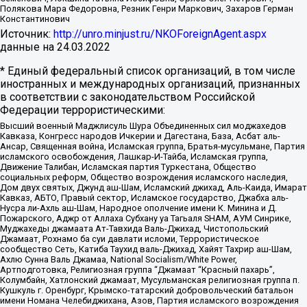
Полякова Мара Федоровна, Резник Генри Маркович, Захаров Герман
Константинович
Источник:
http://unro.minjust.ru/NKOForeignAgent.aspx
данные на
24.03.2022
* Единый федеральный список организаций, в том числе
иностранных и международных организаций, признанных
в соответствии с законодательством Российской
Федерации террористическими:
Высший военный Маджлисуль Шура Объединенных сил моджахедов
Кавказа, Конгресс народов Ичкерии и Дагестана, База, Асбат аль-
Ансар, Священная война, Исламская группа, Братья-мусульмане, Партия
исламского освобождения, Лашкар-И-Тайба, Исламская группа,
Движение Талибан, Исламская партия Туркестана, Общество
социальных реформ, Общество возрождения исламского наследия,
Дом двух святых, Джунд аш-Шам, Исламский джихад, Аль-Каида, Имарат
Кавказ, АБТО, Правый сектор, Исламское государство, Джабха аль-
Нусра ли-Ахль аш-Шам, Народное ополчение имени К. Минина и Д.
Пожарского, Аджр от Аллаха Субхану уа Тагьаля SHAM, АУМ Синрике,
Муджахеды джамаата Ат-Тавхида Валь-Джихад, Чистопольский
Джамаат, Рохнамо ба суи давлати исломи, Террористическое
сообщество Сеть, Катиба Таухид валь-Джихад, Хайят Тахрир аш-Шам,
Ахлю Сунна Валь Джамаа, National Socialism/White Power,
Артподготовка, Религиозная группа “Джамаат “Красный пахарь”,
Колумбайн, Хатлонский джамаат, Мусульманская религиозная группа п.
Кушкуль г. Оренбург, Крымско-татарский добровольческий батальон
имени Номана Челебиджихана, Азов, Партия исламского возрождения