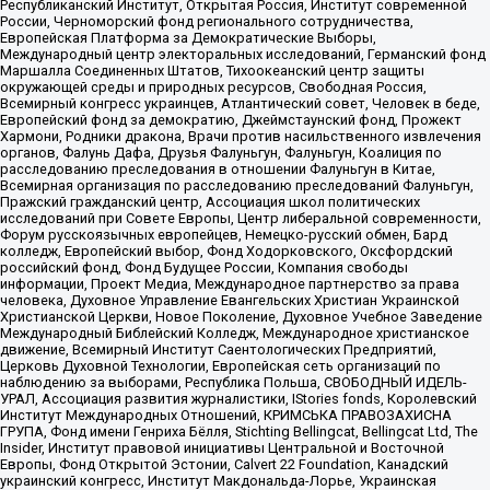
Республиканский Институт, Открытая Россия, Институт современной
России, Черноморский фонд регионального сотрудничества,
Европейская Платформа за Демократические Выборы,
Международный центр электоральных исследований, Германский фонд
Маршалла Соединенных Штатов, Тихоокеанский центр защиты
окружающей среды и природных ресурсов, Свободная Россия,
Всемирный конгресс украинцев, Атлантический совет, Человек в беде,
Европейский фонд за демократию, Джеймстаунский фонд, Прожект
Хармони, Родники дракона, Врачи против насильственного извлечения
органов, Фалунь Дафа, Друзья Фалуньгун, Фалуньгун, Коалиция по
расследованию преследования в отношении Фалуньгун в Китае,
Всемирная организация по расследованию преследований Фалуньгун,
Пражский гражданский центр, Ассоциация школ политических
исследований при Совете Европы, Центр либеральной современности,
Форум русскоязычных европейцев, Немецко-русский обмен, Бард
колледж, Европейский выбор, Фонд Ходорковского, Оксфордский
российский фонд, Фонд Будущее России, Компания свободы
информации, Проект Медиа, Международное партнерство за права
человека, Духовное Управление Евангельских Христиан Украинской
Христианской Церкви, Новое Поколение, Духовное Учебное Заведение
Международный Библейский Колледж, Международное христианское
движение, Всемирный Институт Саентологических Предприятий,
Церковь Духовной Технологии, Европейская сеть организаций по
наблюдению за выборами, Республика Польша, СВОБОДНЫЙ ИДЕЛЬ-
УРАЛ, Ассоциация развития журналистики, IStories fonds, Королевский
Институт Международных Отношений, КРИМСЬКА ПРАВОЗАХИСНА
ГРУПА, Фонд имени Генриха Бёлля, Stichting Bellingcat, Bellingcat Ltd, The
Insider, Институт правовой инициативы Центральной и Восточной
Европы, Фонд Открытой Эстонии, Calvert 22 Foundation, Канадский
украинский конгресс, Институт Макдональда-Лорье, Украинская