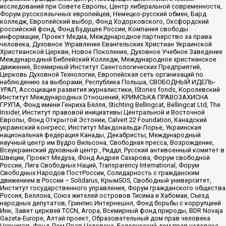
исследований при Совете Европы, Центр либеральной современности,
Форум русскоязычных европейцев, Немецко-русский обмен, Бард
колледж, Европейский выбор, Фонд Ходорковского, Оксфордский
российский фонд, Фонд Будущее России, Компания свободы
информации, Проект Медиа, Международное партнерство за права
человека, Духовное Управление Евангельских Христиан Украинской
Христианской Церкви, Новое Поколение, Духовное Учебное Заведение
Международный Библейский Колледж, Международное христианское
движение, Всемирный Институт Саентологических Предприятий,
Церковь Духовной Технологии, Европейская сеть организаций по
наблюдению за выборами, Республика Польша, СВОБОДНЫЙ ИДЕЛЬ-
УРАЛ, Ассоциация развития журналистики, IStories fonds, Королевский
Институт Международных Отношений, КРИМСЬКА ПРАВОЗАХИСНА
ГРУПА, Фонд имени Генриха Бёлля, Stichting Bellingcat, Bellingcat Ltd, The
Insider, Институт правовой инициативы Центральной и Восточной
Европы, Фонд Открытой Эстонии, Calvert 22 Foundation, Канадский
украинский конгресс, Институт Макдональда-Лорье, Украинская
национальная федерация Канады, Декабристы, Международный
научный центр им Вудро Вильсона, Свободная пресса, Возрождение,
Всеукраинский духовный центр , Риддл, Русский антивоенный комитет в
Швеции, Проект Медуза, Фонд Андрея Сахарова, Форум свободной
России, Лига Свободных Наций, Transparеncy International, Форум
Свободных Народов ПостРоссии, Солидарность с гражданским
движением в России – Solidarus, КрымSOS, Свободный университет,
Институт государственного управления, Форум гражданского общества
Россия, Беллона, Союз жителей островов Тисима и Хабомаи, Съезд
народных депутатов, Гринпис Интернешнл, Фонд борьбы с коррупцией
Инк, Завет церквей TCCN, Агора, Всемирный фонд природы, BDR Novaja
Gazeta-Europe, Алтай проект, Образовательный дом прав человека
Чернигов, Фонд Дом Прав Человека, Белорусский дом прав человека