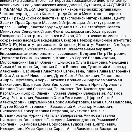
инициатив и социального партнерства, Гражданское действие, Центр
независимых социологических исследований, Сутяжник, АКАДЕМИЯ ПО
ПРАВАМ ЧЕЛОВЕКА, Центр развития некоммерческих организаций,
Частное учреждение в Калининграде Совета Министров северных
стран, Гражданское содействие, Трансперенси Интернешнл-Р, Центр
Защиты Прав Средств Массовой Информации, Институт развития
прессы - Сибирь, Частное учреждение в Санкт-Петербурге Совета
Министров Северных Стран, Фонд поддержки свободы прессы,
Гражданский контроль, Человек и Закон, Общественная комиссия по
сохранению наследия академика Сахарова, Информационное агентство
МЕМО. РУ, Институт региональной прессы, Институт Развития Свободы
Информации, Экозащита!-Женсовет, Общественный вердикт,
Евразийская антимонопольная ассоциация, Бедушев Петр Петрович,
Дзугкоева Регина Николаевна, Кривенко Сергей Владимирович,
Милославский Павел Юрьевич, Шнырова Ольга Вадимовна, Чанышева
Лилия Айратовна, Сидорович Ольга Борисовна, Туровский Александр
Алексеевич, Васильева Анастасия Евгеньевна, Ривина Анна Валерьевна,
Бойко Анатолий Николаевич, Дугин Сергей Георгиевич, Пивоваров
Андрей Сергеевич, Аверин Виталий Евгеньевич, Барахоев Магомед
Бекханович, Шарипков Олег Викторович, Мошель Ирина Ароновна,
Шведов Григорий Сергеевич, Пономарев Лев Александрович,
Каргалицкий Борис Юльевич, Созаев Валерий Валерьевич, Исламов
Тимур Рифгатович, Романова Ольга Евгеньевна, Щаров Сергей
Алексадрович, Цирульников Борис Альбертович, Гасан Ольга Павловна,
Паутов Юрий Анатольевич, Верховский Александр Маркович,
Пислакова-Паркер Марина Петровна, Кочеткова Татьяна
Владимировна, Чуркина Наталья Валерьевна, Акимова Татьяна
Николаевна, Золотарева Екатерина Александровна, Рачинский Ян
Збигневич, Жемкова Елена Борисовна, Гудков Лев Дмитриевич,
Илларионова Юлия Юрьевна, Саранг Анна Васильевна, Захарова