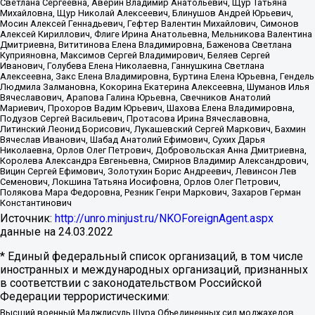
Светлана Сергеевна, Аверин Владимир Анатольевич, Щур Татьяна
Михайловна, Щур Николай Алексеевич, Блинушов Андрей Юрьевич,
Мосин Алексей Геннадьевич, Гефтер Валентин Михайлович, Симонов
Алексей Кириллович, Флиге Ирина Анатольевна, Мельникова Валентина
Дмитриевна, Вититинова Елена Владимировна, Баженова Светлана
Куприяновна, Максимов Сергей Владимирович, Беляев Сергей
Иванович, Голубева Елена Николаевна, Ганнушкина Светлана
Алексеевна, Закс Елена Владимировна, Буртина Елена Юрьевна, Гендель
Людмила Залмановна, Кокорина Екатерина Алексеевна, Шуманов Илья
Вячеславович, Арапова Галина Юрьевна, Свечников Анатолий
Мариевич, Прохоров Вадим Юрьевич, Шахова Елена Владимировна,
Подузов Сергей Васильевич, Протасова Ирина Вячеславовна,
Литинский Леонид Борисович, Лукашевский Сергей Маркович, Бахмин
Вячеслав Иванович, Шабад Анатолий Ефимович, Сухих Дарья
Николаевна, Орлов Олег Петрович, Добровольская Анна Дмитриевна,
Королева Александра Евгеньевна, Смирнов Владимир Александрович,
Вицин Сергей Ефимович, Золотухин Борис Андреевич, Левинсон Лев
Семенович, Локшина Татьяна Иосифовна, Орлов Олег Петрович,
Полякова Мара Федоровна, Резник Генри Маркович, Захаров Герман
Константинович
Источник:
http://unro.minjust.ru/NKOForeignAgent.aspx
данные на
24.03.2022
* Единый федеральный список организаций, в том числе
иностранных и международных организаций, признанных
в соответствии с законодательством Российской
Федерации террористическими:
Высший военный Маджлисуль Шура Объединенных сил моджахедов