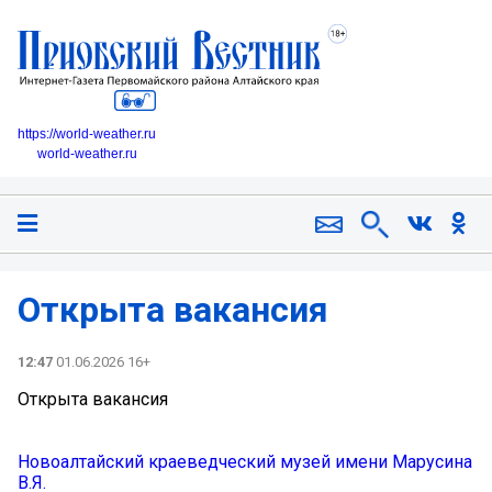
https://world-weather.ru
world-weather.ru
️Открыта вакансия️
12:47
01.06.2026 16+
️Открыта вакансия️
Новоалтайский краеведческий музей имени Марусина
В.Я.