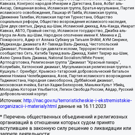
Кавказа, Конгресс народов Ичкерии и Дагестана, База, Асбат аль-
Ансар, Священная война, Исламская группа, Братья-мусульмане, Партия
исламского освобождения, Лашкар-И-Тайба, Исламская группа,
Движение Талибан, Исламская партия Туркестана, Общество
социальных реформ, Общество возрождения исламского наследия,
Дом двух святых, Джунд аш-Шам, Исламский джихад, Аль-Каида, Имарат
Кавказ, АБТО, Правый сектор, Исламское государство, Джабха аль-
Нусра ли-Ахль аш-Шам, Народное ополчение имени К. Минина и Д.
Пожарского, Аджр от Аллаха Субхану уа Тагьаля SHAM, АУМ Синрике,
Муджахеды джамаата Ат-Тавхида Валь-Джихад, Чистопольский
Джамаат, Рохнамо ба суи давлати исломи, Террористическое
сообщество Сеть, Катиба Таухид валь-Джихад, Хайят Тахрир аш-Шам,
Ахлю Сунна Валь Джамаа, National Socialism/White Power,
Артподготовка, Религиозная группа “Джамаат “Красный пахарь”,
Колумбайн, Хатлонский джамаат, Мусульманская религиозная группа п.
Кушкуль г. Оренбург, Крымско-татарский добровольческий батальон
имени Номана Челебиджихана, Азов, Партия исламского возрождения
Таджикистана, Народная самооборона, Дуббайский джамаат,
московская ячейка, Батал-Хаджи Белхороев, Маньяки Культ Убийц,
Молодёжь Которая Улыбается, Легион Свобода России, Айдар, Русский
добровольческий корпус
Источник:
http://nac.gov.ru/terroristicheskie-i-ekstremistskie-
organizacii-i-materialy.html
данные на
16.11.2023
* Перечень общественных объединений и религиозных
организаций в отношении которых судом принято
вступившее в законную силу решение о ликвидации или
запрете деятельности: