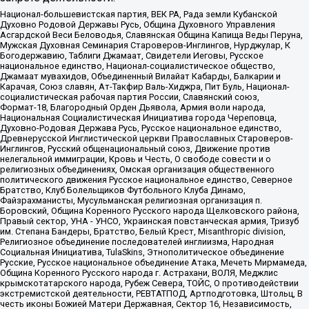
Национал-большевистская партия, ВЕК РА, Рада земли Кубанской
Духовно Родовой Державы Русь, Община Духовного Управления
Асгардской Веси Беловодья, Славянская Община Капища Веды Перуна,
Мужская Духовная Семинария Староверов-Инглингов, Нурджулар, К
Богодержавию, Таблиги Джамаат, Свидетели Иеговы, Русское
национальное единство, Национал-социалистическое общество,
Джамаат мувахидов, Объединенный Вилайат Кабарды, Балкарии и
Карачая, Союз славян, Ат-Такфир Валь-Хиджра, Пит Буль, Национал-
социалистическая рабочая партия России, Славянский союз,
Формат-18, Благородный Орден Дьявола, Армия воли народа,
Национальная Социалистическая Инициатива города Череповца,
Духовно-Родовая Держава Русь, Русское национальное единство,
Древнерусской Инглистической церкви Православных Староверов-
Инглингов, Русский общенациональный союз, Движение против
нелегальной иммиграции, Кровь и Честь, О свободе совести и о
религиозных объединениях, Омская организация общественного
политического движения Русское национальное единство, Северное
Братство, Клуб Болельщиков Футбольного Клуба Динамо,
Файзрахманисты, Мусульманская религиозная организация п.
Боровский, Община Коренного Русского народа Щелковского района,
Правый сектор, УНА - УНСО, Украинская повстанческая армия, Тризуб
им. Степана Бандеры, Братство, Белый Крест, Misanthropic division,
Религиозное объединение последователей инглиизма, Народная
Социальная Инициатива, TulaSkins, Этнополитическое объединение
Русские, Русское национальное объединение Атака, Мечеть Мирмамеда,
Община Коренного Русского народа г. Астрахани, ВОЛЯ, Меджлис
крымскотатарского народа, Рубеж Севера, ТОЙС, О противодействии
экстремистской деятельности, РЕВТАТПОД, Артподготовка, Штольц, В
честь иконы Божией Матери Державная, Сектор 16, Независимость,