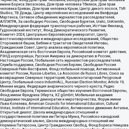
имени Бориса Звозскова, Дом прав человека Тбилиси, Дом прав
человека Ереван, Дом прав человека Крым, Центр дикого лосося, TVR
Studios, ТВ Дождь, Центр европейских исследований им Вилфрида
Мартенса, Сетевое объединение журналистов расследователей,
АЛЛАТРА, За свободную Россию, Свободная Бурятия, Uralic, UnKremlin,
Международная федерация транспортных рабочих, ИстЧам Финланд,
Гудзоновский институт, Фонд Демократического Развития,
Комитет-2024, Центрально-Европейский университет, Центр
восточноевропейских и международных исследований, Общество
Сторожевой башни, Библии и трактатов Свидетелей Иеговы,
Гражданский Совет, Центр анализа европейской политики,
Академическая сеть Восточная Европа, Российский комитет действия,
РЭНД корпорейшн, Русская Америка за демократию в России,
Настоящая Россия, Глобальная сеть журналистов-расследователей,
Служба поддержки, Свободная Россия Берлин, Свободная Россия
Северный Рейн-Вестфалия, Фонд глобальной помощи, Антивоенный
комитет России, Russie-Libertes, La Asocicion de Rusos Libres, Союз за
возвращение Северных территорий, Крымскотатарский Ресурсный
Центр, Глобальный союз IndustriALL, Russian Election Monitor, Article 19,
Мнение медиа, Федерация анархического черного креста, Радио
Свободная Европа, Германское общество изучения Восточной Европы,
Фонд имени Фридриха Эберта, XZ gGmbH, Мобильная академия
поддержки гендерной демократии и миротворчества, Форум имени
Льва Копелева, American Councils for International Education, Cultural
Vistas, Institute of International Education, Антивоенное движение Антальи,
Открытый диалог, Школа международных отношений и
государственной политики им Питера Мунка, Российско-канадский
демократический альянс, Школа международных отношений им
Нормана Патерсона, Центр Гражданских Свобод, Фонд Бориса Немцова