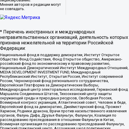
лицензированию.
Мнения авторов и редакции могут
не совпадать.
* Перечень иностранных и международных
неправительственных организаций, деятельность которых
признана нежелательной на территории Российской
Федерации:
Национальный фонд в поддержку демократии, Институт Открытое
Общество Фонд Содействия, Фонд Открытое общество, Американо-
российский фонд по экономическому и правовому развитию,
Национальный Демократический Институт Международных Отношений,
MEDIA DEVELOPMENT INVESTMENT FUND, Международный
Республиканский Институт, Открытая Россия, Институт современной
России, Черноморский фонд регионального сотрудничества,
Европейская Платформа за Демократические Выборы,
Международный центр электоральных исследований, Германский фонд
Маршалла Соединенных Штатов, Тихоокеанский центр защиты
окружающей среды и природных ресурсов, Свободная Россия,
Всемирный конгресс украинцев, Атлантический совет, Человек в беде,
Европейский фонд за демократию, Джеймстаунский фонд, Прожект
Хармони, Родники дракона, Врачи против насильственного извлечения
органов, Фалунь Дафа, Друзья Фалуньгун, Фалуньгун, Коалиция по
расследованию преследования в отношении Фалуньгун в Китае,
Всемирная организация по расследованию преследований Фалуньгун,
Пражский гражданский центр, Ассоциация школ политических