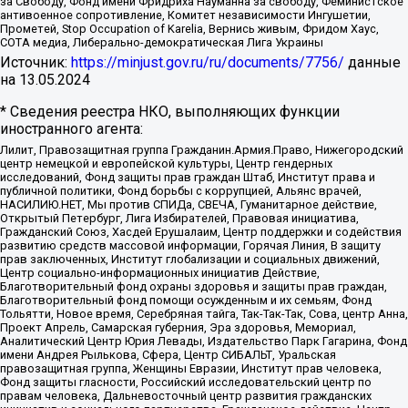
за Свободу, Фонд имени Фридриха Науманна за свободу, Феминистское
антивоенное сопротивление, Комитет независимости Ингушетии,
Прометей, Stop Occupation of Karelia, Вернись живым, Фридом Хаус,
СОТА медиа, Либерально-демократическая Лига Украины
Источник:
https://minjust.gov.ru/ru/documents/7756/
данные
на
13.05.2024
* Сведения реестра НКО, выполняющих функции
иностранного агента:
Лилит, Правозащитная группа Гражданин.Армия.Право, Нижегородский
центр немецкой и европейской культуры, Центр гендерных
исследований, Фонд защиты прав граждан Штаб, Институт права и
публичной политики, Фонд борьбы с коррупцией, Альянс врачей,
НАСИЛИЮ.НЕТ, Мы против СПИДа, СВЕЧА, Гуманитарное действие,
Открытый Петербург, Лига Избирателей, Правовая инициатива,
Гражданский Союз, Хасдей Ерушалаим, Центр поддержки и содействия
развитию средств массовой информации, Горячая Линия, В защиту
прав заключенных, Институт глобализации и социальных движений,
Центр социально-информационных инициатив Действие,
Благотворительный фонд охраны здоровья и защиты прав граждан,
Благотворительный фонд помощи осужденным и их семьям, Фонд
Тольятти, Новое время, Серебряная тайга, Так-Так-Так, Сова, центр Анна,
Проект Апрель, Самарская губерния, Эра здоровья, Мемориал,
Аналитический Центр Юрия Левады, Издательство Парк Гагарина, Фонд
имени Андрея Рылькова, Сфера, Центр СИБАЛЬТ, Уральская
правозащитная группа, Женщины Евразии, Институт прав человека,
Фонд защиты гласности, Российский исследовательский центр по
правам человека, Дальневосточный центр развития гражданских