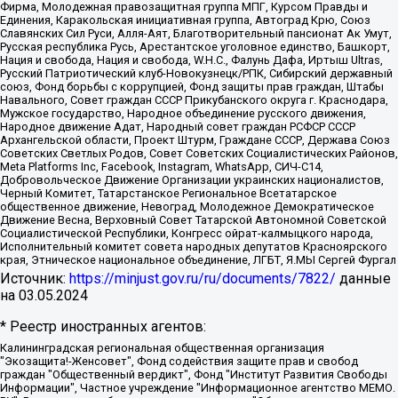
Фирма, Молодежная правозащитная группа МПГ, Курсом Правды и
Единения, Каракольская инициативная группа, Автоград Крю, Союз
Славянских Сил Руси, Алля-Аят, Благотворительный пансионат Ак Умут,
Русская республика Русь, Арестантское уголовное единство, Башкорт,
Нация и свобода, Нация и свобода, W.H.С., Фалунь Дафа, Иртыш Ultras,
Русский Патриотический клуб-Новокузнецк/РПК, Сибирский державный
союз, Фонд борьбы с коррупцией, Фонд защиты прав граждан, Штабы
Навального, Совет граждан СССР Прикубанского округа г. Краснодара,
Мужское государство, Народное объединение русского движения,
Народное движение Адат, Народный совет граждан РСФСР СССР
Архангельской области, Проект Штурм, Граждане СССР, Держава Союз
Советских Светлых Родов, Совет Советских Социалистических Районов,
Meta Platforms Inc, Facebook, Instagram, WhatsApp, СИЧ-С14,
Добровольческое Движение Организации украинских националистов,
Черный Комитет, Татарстанское Региональное Всетатарское
общественное движение, Невоград, Молодежное Демократическое
Движение Весна, Верховный Совет Татарской Автономной Советской
Социалистической Республики, Конгресс ойрат-калмыцкого народа,
Исполнительный комитет совета народных депутатов Красноярского
края, Этническое национальное объединение, ЛГБТ, Я.МЫ Сергей Фургал
Источник:
https://minjust.gov.ru/ru/documents/7822/
данные
на
03.05.2024
* Реестр иностранных агентов:
Калининградская региональная общественная организация "Экозащита!-Женсовет", Фонд содействия защите прав и свобод граждан "Общественный вердикт", Фонд "Институт Развития Свободы Информации", Частное учреждение "Информационное агентство МЕМО. РУ", Региональная общественная организация "Общественная комиссия по сохранению наследия академика Сахарова", Фонд поддержки свободы прессы, Санкт-Петербургская общественная правозащитная организация "Гражданский контроль", Межрегиональная общественная организация "Информационно-просветительский центр "Мемориал", Региональный Фонд "Центр Защиты Прав Средств Массовой Информации", с 05.12.2023 Фонд "Центр Защиты Прав Средств массовой информации", Региональная общественная благотворительная организация помощи беженцам и мигрантам "Гражданское содействие", Негосударственное образовательное учреждение дополнительного профессионального образования (повышение квалификации) специалистов "АКАДЕМИЯ ПО ПРАВАМ ЧЕЛОВЕКА", Свердловская региональная общественная организация "Сутяжник", Автономная некоммерческая организация "Центр независимых социологических исследований", Союз общественных объединений "Российский исследовательский центр по правам человека", Региональное общественное учреждение научно-информационный центр "МЕМОРИАЛ", Некоммерческая организация "Фонд защиты гласности", Автономная некоммерческая организация "Институт прав человека", Городская общественная организация "Екатеринбургское общество "МЕМОРИАЛ", Городская общественная организация "Рязанское историко-просветительское и правозащитное общество "Мемориал" (Рязанский Мемориал), Челябинский региональный орган общественной самодеятельности – женское общественное объединение "Женщины Евразии", Челябинский региональный орган общественной самодеятельности "Уральская правозащитная группа", Фонд содействия защите здоровья и социальной справедливости имени Андрея Рылькова, Автономная Некоммерческая Организация "Аналитический Центр Юрия Левады", Автономная некоммерческая организация социальной поддержки населения "Проект Апрель", Региональная общественная организация помощи женщинам и детям, находящимся в кризисной ситуации "Информационно-методический центр "Анна", Фонд содействия развитию массовых коммуникаций и правовому просвещению "Так-так-Так", Фонд содействия устойчивому развитию "Серебряная тайга", Свердловский региональный общественный фонд социальных проектов "Новое время", "Idel.Реалии", Кавказ.Реалии, Крым.Реалии, Телеканал Настоящее Время, Татаро-башкирская служба Радио Свобода (Azatliq Radiosi), Радио Свободная Европа/Радио Свобода (PCE/PC), "Сибирь.Реалии", "Фактограф", Благотворительный фонд помощи осужденным и их семьям, Автономная некоммерческая организация "Институт глобализации и социальных движений", Фонд "В защиту прав заключенных", Частное учреждение "Центр поддержки и содействия развитию средств массовой информации", Пензенский региональный общественный благотворительный фонд "Гражданский союз", "Север.Реалии", Некоммерческая организация Фонд "Правовая инициатива", Общество с ограниченной ответственностью "Радио Свободная Европа/Радио Свобода", Чешское информационное агентство "MEDIUM-ORIENT", Красноярская региональная общественная организация "Мы против СПИДа", Камалягин Денис Николаевич, Маркелов Сергей Евгеньевич, Пономарев Лев Александрович, Савицкая Людмила Алексеевна, Автономная некоммерческая организация "Центр по работе с проблемой насилия "НАСИЛИЮ.НЕТ", Межрегиональный профессиональный союз работников здравоохранения "Альянс врачей", Юридическое лицо, зарегистрированное в Латвийской Республике, SIA "Medusa Project" (регистрационный номер 40103797863, дата регистрации 10.06.2014), Некоммерческая организация "Фонд по борьбе с коррупцией", Автономная некоммерческая организация "Институт права и публичной политики", Баданин Роман Сергеевич, Гликин Максим Александрович, Железнова Мария Михайловна, Лукьянова Юлия Сергеевна, Маетная Елизавета Витальевна, Маняхин Петр Борисович, Чуракова Ольга Владимировна, Ярош Юлия Петровна, Юридическое лицо "The Insider SIA", зарегистрированное в Риге, Латвийская Республика (дата регистрации 26.06.2015), являющееся администратором доменного имени интернет-издания "The Insider SIA", https://theins.ru, Постернак Алексей Евгеньевич, Рубин Михаил Аркадьевич, Анин Роман Александрович, Юридическое лицо Istories fonds, зарегистрированное в Латвийской Республике (регистрационный номер 50008295751, дата регистрации 24.02.2020), Великовский Дмитрий Александрович, Долинина Ирина Николаевна, Мароховская Алеся Алексеевна, Шлейнов Роман Юрьевич, Шмагун Олеся Валентиновна, Общество с ограниченной ответственностью "Альтаир 2021", Общество с ограниченной ответственностью "Вега 2021", Общество с ограниченной ответственностью "Главный редактор 2021", Общество с ограниченной ответственностью "Ромашки монолит", Важенков Артем Валерьевич, Ивановская областная общественная организация "Центр гендерных исследований", Гурман Юрий Альбертович, Медиапроект "ОВД-Инфо", Егоров Владимир Владимирович, Жилинский Владимир Александрович, Общество с ограниченной ответственностью "ЗП", Иванова София Юрьевна, Карезина Инна Павловна, Кильтау Екатерина Викторовна, Петров Алексей Викторович, Пискунов Сергей Евгеньевич, Смирнов Сергей Сергеевич, Тихонов Михаил Сергеевич, Общество с ограниченной ответственностью "ЖУРНАЛИСТ-ИНОСТРАННЫЙ АГЕНТ", Арапова Галина Юрьевна, Вольтская Татьяна Анатольевна, Американская компания "Mason G.E.S. Anonymous Foundation" (США), являющаяся владельцем интернет-издания https://mnews.world/, Компания "Stichting Bellingcat", зарегистрированная в Нидерландах (дата регистрации 11.07.2018), Захаров Андрей Вячеславович, Клепиковская Екатерина Дмитриевна, Общество с ограниченной ответственностью "МЕМО", Перл Роман Александрович, Симонов Евгений Алексеевич, Соловьева Елена Анатольевна, Сотников Даниил Владимирович, Сурначева Елизавета Дмитриевна, Автономная некоммерческая организация по защите прав человека и информированию населения "Якутия – Наше Мнение", Общество с ограниченной ответственностью "Москоу диджитал медиа", с 26.01.2023 Общество с ограниченной ответственностью "Чайка Белые сады", Ветошкина Валерия Валерьевна, Заговора Максим Александрович, Межрегиональное общественное движение "Российская ЛГБТ - сеть", Оленичев Максим Владимирович, Павлов Иван Юрьевич, Скворцова Елена Сергеевна, Общество с ограниченной ответственностью "Как бы инагент", Кочетков Игорь Викторович, Общество с ограниченной ответственностью "Честные выборы", Еланчик Олег Александрович, Общество с ограниченной ответственностью "Нобелевский призыв", Гималова Регина Эмилевна, Григорьев Андрей Валерьевич, Григорьева Алина Александровна, Ассоциация по содействию защите прав призывников, альтернативнослужащих и военнослужащих "Правозащитная группа "Гражданин.Армия.Право", Хисамова Регина Фаритовна, Автономная некоммерческая организация по реализации социально-правовых программ "Лилит", Дальневосточное общественное движение "Маяк", Санкт-Петербургская ЛГБТ-инициативная группа "Выход", Инициативная группа ЛГБТ+ "Реверс", Алексеев Андрей Викторович, Бекбулатова Таисия Львовна, Беляев Иван Михайлович, Владыкина Елена Сергеевна, Гельман Марат Александрович, Никульшина Вероника Юрьевна, Толоконникова Надежда Андреевна, Шендерович Виктор Анатольевич, Общество с ограниченной ответственностью "Данное сообщение", Общество с ограниченной ответственностью Издательский дом "Новая глава", Айнбиндер Александра Александровна, Московский комьюнити-центр для ЛГБТ+инициатив, Благотворительный фонд развития филантропии, Deutsche Welle (Германия, Kurt-Schumacher-Strasse 3, 53113 Bonn), Борзунова Мария Михайловна, Воробьев Виктор Викторович, Голубева Анна Львовна, Константинова Алла Михайловна, Малкова Ирина Владимировна, Мурадов Мурад Абдулгалимович, Осетинская Елизавета Николаевна, Понасенков Евгений Николаевич, Ганапольский Матвей Юрьевич, Киселев Евгений Алексеевич, Борухович Ирина Григорьевна, Дремин Иван Тимофеевич, Дубровский Дмитрий Викторович, Красноярская региональная общественная организация поддержки и развития альтернативных образовательных технологий и межкультурных коммуникаций "ИНТЕРРА", Маяковская Екатерина Алексеевна, Фейгин Марк Захарович, Филимонов Андрей Викторович, Дзугкоева Регина Николаевна, Доброхотов Роман Александрович, Дудь Юрий Александрович, Елкин Сергей Владимирович, Кругликов Кирилл Игоревич, Сабунаева Мария Леонидовна, Семенов Алексей Владимирович, Шаинян Карен Багратович, Шульман Екатерина Михайловна, Асафьев Артур Валерьевич, Вахштайн Виктор Семенович, Венедиктов Алексей Алексеевич, Лушникова Екатерина Евгеньевна, Волков Леонид Михайлович, Невзоров Александр Глебович, Пархоменко Сергей Борисович, Сироткин Ярослав Николаевич, Кара-Мурза Владимир Владимирович, Баранова Наталья Владимировна, Гозман Леонид Яковлевич, Кагарлицкий Борис Юльевич, Климарев Михаил Валерьевич, Милов Владимир Станиславович, Автономная некоммерческая организация Краснодарский центр современного искусства "Типография", Моргенштерн Алишер Тагирович, Соболь Любовь Эдуардовна, Общество с ограниченной ответственностью "ЛИЗА НОРМ", Каспаров Гарри Кимович, Ходорковский Михаил Борисович, Общество с ограниченной ответственностью "Апрельские тезисы", Данилович Ирина Брониславовна, Кашин Олег Владимирович, Петров Николай Владимирович, Пивоваров Алексей Владимирович, Соколов Михаил Владимирович, Цветкова Юлия Владимировна, Чичваркин Евгений Александрович, Комитет против пыток/Команда против пыток, Общество с ограниченной ответственностью "Первый научный", Общество с ограниченной ответственностью "Вертолет и ко", Белоцерковская Вероника Борисовна, Кац Максим Евгеньевич, Лазарева Татьяна Юрьевна, Шаведдинов Руслан Табризович, Яшин Илья Валерьевич, Общество с ограниченной ответственностью "Иноагент ААВ", Алешковский Дмитрий Петрович, Альбац Евгения Марковна, Быков Дмитрий Львович, Галямина Юлия Евгеньевна, Лойко Сергей Леонидович, Мартынов Кирилл Константинович, Медведев Сергей Александрович, Крашенинников Федор Геннадиевич, Гордеева Катерина Вл